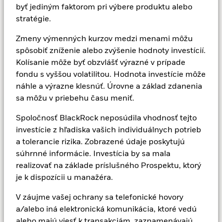
byť jediným faktorom pri výbere produktu alebo
partnerstvá. Využívame naše skúsenosti z celého
stratégie.
sveta, aby sme investovali pre našich miestnych
klientov.
Zmeny výmenných kurzov medzi menami môžu
spôsobiť zníženie alebo zvýšenie hodnoty investícií.
Viac informácií
Kolísanie môže byť obzvlášť výrazné v prípade
fondu s vyššou volatilitou. Hodnota investície môže
náhle a výrazne klesnúť. Úrovne a základ zdanenia
sa môžu v priebehu času meniť.
CHCETE VEDIEŤ VIAC?
Spoločnosť BlackRock neposúdila vhodnosť tejto
investície z hľadiska vašich individuálnych potrieb
Kariéra
a tolerancie rizika. Zobrazené údaje poskytujú
súhrnné informácie. Investícia by sa mala
realizovať na základe príslušného Prospektu, ktorý
Kontaktujte nás
je k dispozícii u manažéra.
BlackRock v Európe
V záujme vašej ochrany sa telefonické hovory
a/alebo iná elektronická komunikácia, ktoré vedú
alebo majú viesť k transakciám, zaznamenávajú