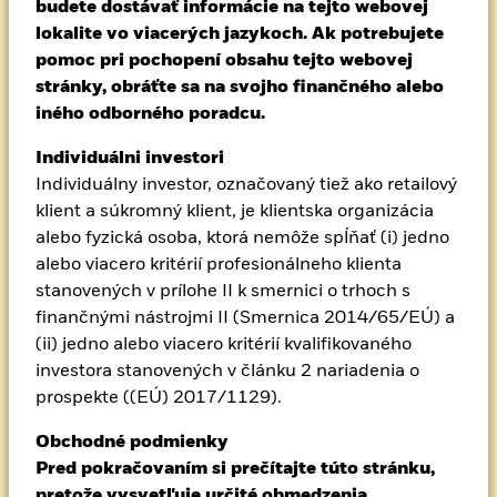
aj pre budúce generácie.
budete dostávať informácie na tejto webovej
Aladdin
lokalite vo viacerých jazykoch. Ak potrebujete
pomoc pri pochopení obsahu tejto webovej
Všetko, čo robíme, je o pomoci našim
stránky, obráťte sa na svojho finančného alebo
Naša spoločnosť
klientom dosiahnuť ich finančné ciele.
iného odborného poradcu.
Individuálni investori
Takže keď hovoríme o sebe, v skutočnosti
Individuálny investor, označovaný tiež ako retailový
hovoríme o tých, ktorí nám dôverujú.
klient a súkromný klient, je klientska organizácia
alebo fyzická osoba, ktorá nemôže spĺňať (i) jedno
alebo viacero kritérií profesionálneho klienta
stanovených v prílohe II k smernici o trhoch s
finančnými nástrojmi II (Smernica 2014/65/EÚ) a
(ii) jedno alebo viacero kritérií kvalifikovaného
investora stanovených v článku 2 nariadenia o
prospekte ((EÚ) 2017/1129).
Obchodné podmienky
Pred pokračovaním si prečítajte túto stránku,
pretože vysvetľuje určité obmedzenia