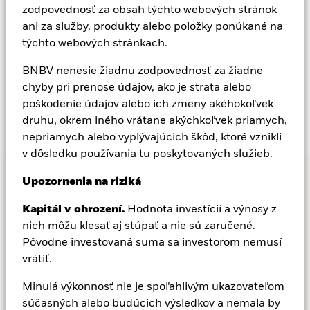
zodpovednosť za obsah týchto webových stránok
ani za služby, produkty alebo položky ponúkané na
týchto webových stránkach.
Kedy bol BlackRock založený?
BNBV nenesie žiadnu zodpovednosť za žiadne
Prečo BlackRock?
chyby pri prenose údajov, ako je strata alebo
poškodenie údajov alebo ich zmeny akéhokoľvek
Kto vlastní spoločnosť BlackRock?
druhu, okrem iného vrátane akýchkoľvek priamych,
nepriamych alebo vyplývajúcich škôd, ktoré vznikli
v dôsledku používania tu poskytovaných služieb.
Upozornenia na riziká
BlackRock na celom
Kapitál v ohrození.
Hodnota investícií a výnosy z
nich môžu klesať aj stúpať a nie sú zaručené.
svete
Pôvodne investovaná suma sa investorom nemusí
vrátiť.
BlackRock je globálna spoločnosť s kanceláriami v 42
Minulá výkonnosť nie je spoľahlivým ukazovateľom
krajinách. To nám poskytuje jedinečný medzinárodný
súčasných alebo budúcich výsledkov a nemala by
dosah a neustále rastúce miestne vzťahy a