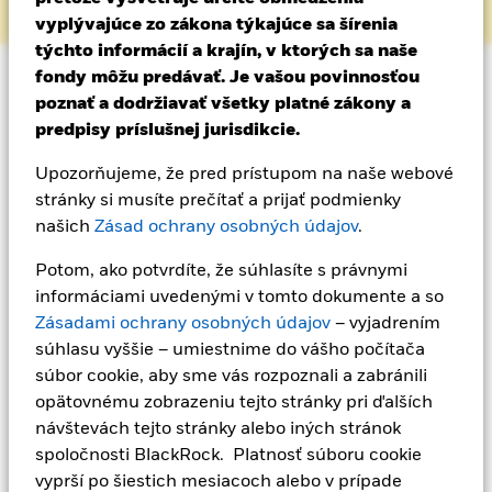
vyplývajúce zo zákona týkajúce sa šírenia
týchto informácií a krajín, v ktorých sa naše
fondy môžu predávať. Je vašou povinnosťou
poznať a dodržiavať všetky platné zákony a
predpisy príslušnej jurisdikcie.
Upozorňujeme, že pred prístupom na naše webové
stránky si musíte prečítať a prijať podmienky
našich
Zásad ochrany osobných údajov
.
Kto sme
Potom, ako potvrdíte, že súhlasíte s právnymi
informáciami uvedenými v tomto dokumente a so
Spájame vytváranie bohatstva, inovácie a udržateľnú
Zásadami ochrany osobných údajov
– vyjadrením
angažovanosť
súhlasu vyššie – umiestnime do vášho počítača
súbor cookie, aby sme vás rozpoznali a zabránili
opätovnému zobrazeniu tejto stránky pri ďalších
návštevách tejto stránky alebo iných stránok
spoločnosti BlackRock. Platnosť súboru cookie
vyprší po šiestich mesiacoch alebo v prípade