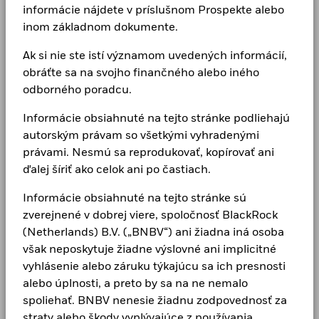
klientom dosiahnuť ich
informácie nájdete v príslušnom Prospekte alebo
inom základnom dokumente.
finančné ciele
Ak si nie ste istí významom uvedených informácií,
obráťte sa na svojho finančného alebo iného
Sme správcovia našich klientov.
odborného poradcu.
Investujeme do budúcnosti v mene našich
Informácie obsiahnuté na tejto stránke podliehajú
klientov. Od začiatku až po dnešok naši
autorským právam so všetkými vyhradenými
zakladatelia neúnavne pracovali na
právami. Nesmú sa reprodukovať, kopírovať ani
ďalej šíriť ako celok ani po častiach.
prispievaní k odolnej ekonomike.
Informácie obsiahnuté na tejto stránke sú
zverejnené v dobrej viere, spoločnosť BlackRock
(Netherlands) B.V. („BNBV“) ani žiadna iná osoba
Ako sa investovanie stáva jednoduchším
však neposkytuje žiadne výslovné ani implicitné
S burzovo obchodovanými fondmi (ETF) iShares
vyhlásenie alebo záruku týkajúcu sa ich presnosti
môžete investovať do rôznych druhov aktív
alebo úplnosti, a preto by sa na ne nemalo
prostredníctvom jedného fondu, takže sa
spoliehať. BNBV nenesie žiadnu zodpovednosť za
nespoliehate len na jednu spoločnosť, ale rozkladáte
straty alebo škody vyplývajúce z používania