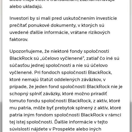
alebo ukladajú.
Investori by si mali pred uskutočnením investície
prečítať ponukové dokumenty, v ktorých sú
Source:
uvedené ďalšie informácie, vrátane rizikových
faktorov.
4
Například celkový poměr nákladů (TER) iShares Core
Series se pohybuje mezi 0,07 a 0,30 % ročně (k 27.
Upozorňujeme, že niektoré fondy spoločnosti
listopadu 2024). Celkový poměr nákladů (TER) je
BlackRock sú „účelovo vyčlenené“, zatiaľ čo iné sú
měřítkem celkových nákladů fondu pro investora.
súčasťou jednej spoločnosti a nie sú účelovo
vyčlenené. Pri fondoch spoločnosti BlackRock,
5
ktoré nemajú štatút oddelených záväzkov, v
Think Advisor - World's 20 Biggest Asset Managers:
prípade, že jeden fond spoločnosti BlackRock nie je
2024 – 25 June 2024
schopný splniť záväzky, ktoré možno priradiť
tomuto fondu spoločnosti BlackRock, z aktív, ktoré
mu patria, môže byť prebytok splnený z aktív, ktoré
patria iným fondom spoločnosti BlackRock v rámci
tej istej spoločnosti. Ďalšie informácie v tejto
súvislosti nájdete v Prospekte alebo iných