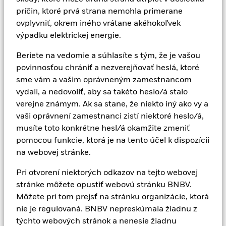
platformy môžu pomôcť riadiť riziko, riziko nemožno
príčin, ktoré prvá strana nemohla primerane
úplne eliminovať.
ovplyvniť, okrem iného vrátane akéhokoľvek
výpadku elektrickej energie.
Upozornenie na riziká: Diverzifikácia a alokácia aktív
vás nemusia úplne ochrániť pred trhovými rizikami.
Beriete na vedomie a súhlasíte s tým, že je vašou
povinnosťou chrániť a nezverejňovať heslá, ktoré
sme vám a vašim oprávneným zamestnancom
vydali, a nedovoliť, aby sa takéto heslo/á stalo
Často kladené otázky
verejne známym. Ak sa stane, že niekto iný ako vy a
vaši oprávnení zamestnanci zistí niektoré heslo/á,
musíte toto konkrétne hesl/á okamžite zmeniť
Čo robí BlackRock?
pomocou funkcie, ktorá je na tento účel k dispozícii
na webovej stránke.
V BlackRock pomáhame našim klientom, ktorí
Pri otvorení niektorých odkazov na tejto webovej
slúžia ľuďom, šetriť na dôchodok, platiť za
stránke môžete opustiť webovú stránku BNBV.
vzdelanie svojich detí, kupovať domy a zakladať
Môžete pri tom prejsť na stránku organizácie, ktorá
podniky. Ako správca a správca aktív, BlackRock
nie je regulovaná. BNBV nepreskúmala žiadnu z
spravuje investície v mene našich klientov po
týchto webových stránok a nenesie žiadnu
celom svete.