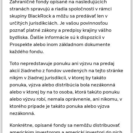
Zahraničné fondy opísané na nasledujúcich
stranách spravujú a riadia spoločnosti v rámci
Sme investori
skupiny BlackRock a môžu sa predávať len v
určitých jurisdikciách. Je vašou povinnosťou
a investujeme ako správcovia v mene našich klientov
poznať platné zákony a predpisy krajiny vášho
po celom svete. Ale to nie je všetko.
bydliska. Ďalšie informácie sú k dispozícii v
Prospekte alebo inom základnom dokumente
každého fondu.
Sme vývojári technológií
Toto nepredstavuje ponuku ani výzvu na predaj
a vďaka neustálym inováciám robíme investovanie
akcií žiadneho z fondov uvedených na tejto stránke
pohodlnejším, transparentnejším a cielenejším.
nikým v žiadnej jurisdikcii, v ktorej by takáto
ponuka, výzva alebo distribúcia bola nezákonná
Sme fiduciári
alebo v ktorej by na to osoba, ktorá takúto ponuku
alebo výzvu robí, nemala oprávnenie, ani nikomu, v
a uprednostňujeme investičné potreby a ciele našich
ktorého prípade je takáto ponuka alebo výzva
klientov pred vlastnými.
nezákonná.
Konkrétne, opísané fondy sa nemôžu distribuovať
A sme miestne angažovaní
americkým investorom a americkí investori do nich