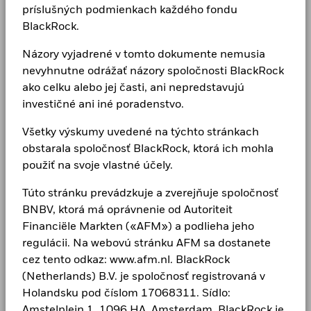
Naším cieľom v spoločnosti BlackRock ako globálneho
príslušných podmienkach každého fondu
správcu investícií a dôverníka našich klientov je
BlackRock.
pomáhať každému, aby sa cítil finančne dobre. Od
roku 1999 sme popredným poskytovateľom
Názory vyjadrené v tomto dokumente nemusia
finančných technológií a naši klienti sa na nás
nevyhnutne odrážať názory spoločnosti BlackRock
obracajú so žiadosťou o riešenia, ktoré potrebujú pri
ako celku alebo jej časti, ani nepredstavujú
plánovaní svojich najdôležitejších cieľov.
investičné ani iné poradenstvo.
Všetky výskumy uvedené na týchto stránkach
obstarala spoločnosť BlackRock, ktorá ich mohla
CORPORATE
použiť na svoje vlastné účely.
Kariéra
Túto stránku prevádzkuje a zverejňuje spoločnosť
BNBV, ktorá má oprávnenie od Autoriteit
Newsroom
Financiële Markten («AFM») a podlieha jeho
Vzťahy s investormi
regulácii. Na webovú stránku AFM sa dostanete
cez tento odkaz: www.afm.nl. BlackRock
Postup vybavovania sťažností
(Netherlands) B.V. je spoločnosť registrovaná v
Holandsku pod číslom 17068311. Sídlo:
Kontaktujte nás
Amstelplein 1, 1096 HA, Amsterdam. BlackRock je