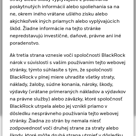
svoju investíciu medzi mnohé rôzne firmy.4)
poskytnutých informácií alebo spoliehania sa na
ne, okrem iného vrátane ušlého zisku alebo
akýchkoľvek iných priamych alebo vyplývajúcich
Zistite viac o iShares
škôd. Žiadne informácie na tejto stránke
nepredstavujú investičné, daňové, právne ani iné
poradenstvo.
Ako riadime investičné riziká
Ak tretia strana vznesie voči spoločnosti BlackRock
S Aladdinom sme vyvinuli pokročilý systém na
nárok v súvislosti s vaším používaním tejto webovej
zlepšenie nášho riadenia rizík. Snaží sa poskytnúť
stránky, týmto súhlasíte s tým, že spoločnosti
stovkám spoločností väčšiu jasnosť v každom kroku
BlackRock v plnej miere uhradíte všetky straty,
investičného procesu.
náklady, žaloby, súdne konania, nároky, škody,
výdavky (vrátane primeraných nákladov a výdavkov
na právne služby) alebo záväzky, ktoré spoločnosť
Ďalšie informácie o systéme Aladdin
BlackRock utrpela alebo jej vznikli priamo v
dôsledku nesprávneho používania tejto webovej
stránky. Žiadna zo strán by nemala niesť
zodpovednosť voči druhej strane za straty alebo
Upozornenie na riziko: Aj keď vlastné technologické
škody, ktoré môže druhá strana utrpieť v dôsledku