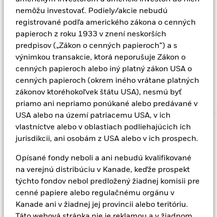
nemôžu investovať. Podiely/akcie nebudú
V BlackRock veríme, že sme najlepší, keď naši
registrované podľa amerického zákona o cenných
zamestnanci spájajú svoje osobné ciele s prácou a
papieroch z roku 1933 v znení neskorších
cieľmi našej firmy.
predpisov („Zákon o cenných papieroch“) a s
výnimkou transakcie, ktorá neporušuje Zákon o
cenných papieroch alebo iný platný zákon USA o
cenných papieroch (okrem iného vrátane platných
zákonov ktoréhokoľvek štátu USA), nesmú byť
priamo ani nepriamo ponúkané alebo predávané v
USA alebo na území patriacemu USA, v ich
vlastníctve alebo v oblastiach podliehajúcich ich
jurisdikcii, ani osobám z USA alebo v ich prospech.
Increa
7.300
Opísané fondy neboli a ani nebudú kvalifikované
na verejnú distribúciu v Kanade, keďže prospekt
BlackRock je popredný verejne obchodovaný
týchto fondov nebol predložený žiadnej komisii pre
správca aktív s 13,46 bilióna USD aktív v správe k
2
30. septembru 2024.
cenné papiere alebo regulačnému orgánu v
Kanade ani v žiadnej jej provincii alebo teritóriu.
V Európe pracuje pre našich klientov viac než 7 300
Táto webová stránka nie je reklamou a v žiadnom
ľudí