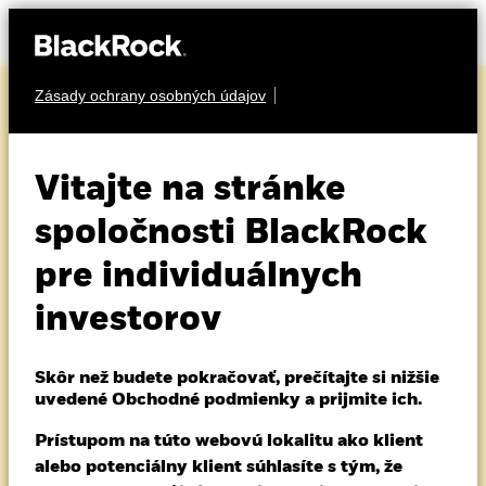
Zásady ochrany osobných údajov
O nás
O SPOLOČNOSTI BLACKROCK NA SLOVENSK
Produkty
Vitajte na stránke
V skutočnosti ide o
Vzdelávanie
spoločnosti BlackRock
našich klientov
pre individuálnych
Individuálni investori
investorov
Čo najviac ľudí by malo ťažiť z dlhodobého
Slovakia
rastu kapitálových trhov. Preto ako
Change location
Skôr než budete pokračovať, prečítajte si nižšie
správcovia aktív viac ako 30 rokov
uvedené Obchodné podmienky a prijmite ich.
BlackRock
spolupracujeme s našimi klientmi, aby
Prístupom na túto webovú lokalitu ako klient
sme prispeli k odolnejšiemu svetu – dnes
iShares
alebo potenciálny klient súhlasíte s tým, že