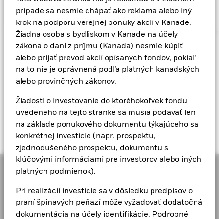
prípade sa nesmie chápať ako reklama alebo iný
krok na podporu verejnej ponuky akcií v Kanade.
Žiadna osoba s bydliskom v Kanade na účely
zákona o dani z príjmu (Kanada) nesmie kúpiť
alebo prijať prevod akcií opísaných fondov, pokiaľ
na to nie je oprávnená podľa platných kanadských
alebo provinčných zákonov.
Source
Žiadosti o investovanie do ktoréhokoľvek fondu
1 Zdroj: BlackRock, k 30. júlu 2025
uvedeného na tejto stránke sa musia podávať len
2 Zdroj: BlackRock, k 30. septembru 2025
na základe ponukového dokumentu týkajúceho sa
3 Zdroj: BlackRock, k 30. júnu 2025; použité sektory
konkrétnej investície (napr. prospektu,
GICS
zjednodušeného prospektu, dokumentu s
kľúčovými informáciami pre investorov alebo iných
platných podmienok).
ČO ROBÍME
Pri realizácii investície sa v dôsledku predpisov o
Pomáhame našim
praní špinavých peňazí môže vyžadovať dodatočná
dokumentácia na účely identifikácie. Podrobné