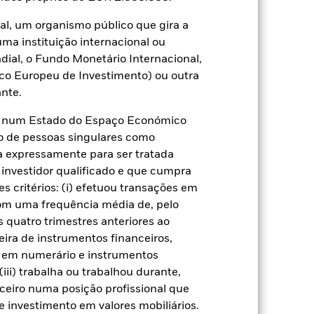
USD 8 943 989 207
al, um organismo público que gira a
uma instituição internacional ou
16 mai. 2003
ial, o Fundo Monetário Internacional,
USD
co Europeu de Investimento) ou outra
nte.
iBoxx USD Liquid Investment
Grade Index
te num Estado do Espaço Económico
11 481 366,00
o de pessoas singulares como
ça expressamente para ser tratada
IE00BDFK3736
 investidor qualificado e que cumpra
Distribuição
s critérios: (i) efetuou transações em
com uma frequência média de, pelo
Irlanda
 quatro trimestres anteriores ao
Distribuição mensal
eira de instrumentos financeiros,
Sim
s em numerário e instrumentos
iii) trabalha ou trabalhou durante,
BlackRock Asset Management
Ireland Limited
ceiro numa posição profissional que
The Bank of New York Mellon
 investimento em valores mobiliários.