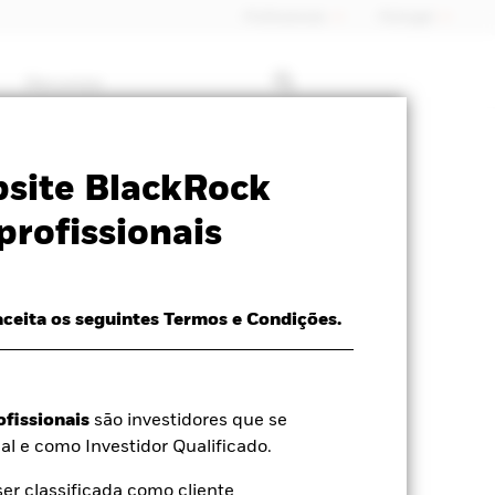
Profissionais
Portugal
Recursos
formativa
Prospecto
Download
site BlackRock
profissionais
aceita os seguintes Termos e Condições.
d média a 06 ago. 2026
ofissionais
são investidores que se
,59%
al e como Investidor Qualificado.
r classificada como cliente