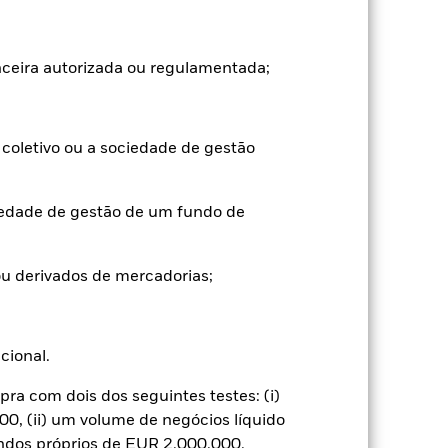
anceira autorizada ou regulamentada;
coletivo ou a sociedade de gestão
nificativo nos resultados dos títulos de
l de risco.
de ativos ou a atuação como contraparte
iedade de gestão de um fundo de
 emitente de um ativo financeiro detido
financeira não conseguir cumprir as
ilístico ou convertidos (ou seja, usados
quidez significa que não há compradores
u derivados de mercadorias;
ucional.
a com dois dos seguintes testes: (i)
0, (ii) um volume de negócios líquido
undos próprios de EUR 2.000.000.