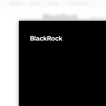
BlackRock
iShares
Aladdin
A nossa empresa
Sobre nó
OBRIGAÇÕES
iShares 
LQGH
NAV a 06 ago. 2026
Variação do NAV 
GBP 4,12
GBP -
52 semanas 4,09 - 4,37