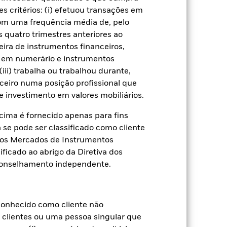
s critérios: (i) efetuou transações em
ado
com uma frequência média de, pelo
 quatro trimestres anteriores ao
 de perda ou ganho por ano nos
eira de instrumentos financeiros,
aliar como o produto foi gerido no
s em numerário e instrumentos
iii) trabalha ou trabalhou durante,
ceiro numa posição profissional que
 investimento em valores mobiliários.
ima é fornecido apenas para fins
a se pode ser classificado como cliente
a dos Mercados de Instrumentos
ificado ao abrigo da Diretiva dos
conselhamento independente.
onhecido como cliente não
e clientes ou uma pessoa singular que