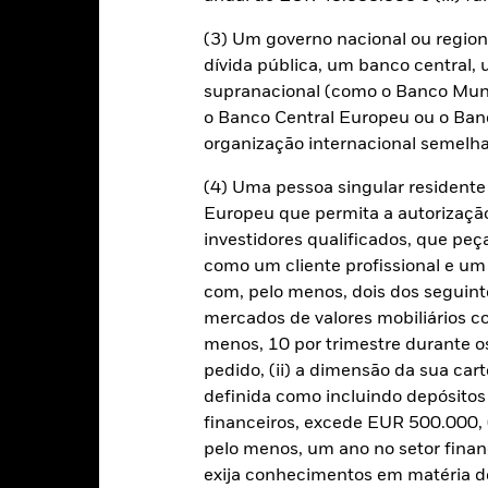
GBP 47 282 961
Valor líquido de inventário do
fundo
(3) Um governo nacional ou region
a 06 ago. 2026
20 mar. 2018
dívida pública, um banco central, 
Data de lançamento
supranacional (como o Banco Mund
GBP
Divisa base
o Banco Central Europeu ou o Ban
Obrigações
organização internacional semelha
Índice de referência
Outro
(4) Uma pessoa singular residen
0,25%
Total de Cotas em Negociação
Europeu que permita a autorizaçã
a 06 ago. 2026
Trimestral
investidores qualificados, que pe
ISIN
0,02%
como um cliente profissional e um
Uso de renda
com, pelo menos, dois dos seguinte
mercados de valores mobiliários 
Domicílio
Físico
menos, 10 por trimestre durante os
Rebalance Freq
pedido, (ii) a dimensão da sua cart
Amostragem
Normativa UCITS
definida como incluindo depósito
iShares plc
financeiros, excede EUR 500.000, (
Gestor de fundos
BNY Mellon Fund Services
pelo menos, um ano no setor finan
(Ireland) Designated Activity
Company
Custodiante
exija conhecimentos em matéria de