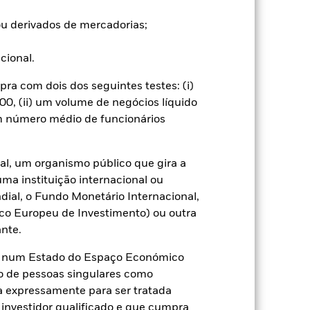
 altas normalmente apresentam
poderá diminuir. As condições
u derivados de mercadorias;
ações de alto rendimento.
l. A utilização de derivados para
ucional.
categorias de acções do fundo. A
ntos adequados quem minimizem o
a com dois dos seguintes testes: (i)
o do nome do fundo, pode ver uma
0, (ii) um volume de negócios líquido
assinaladas com a expressão
um número médio de funcionários
dade gestora do fundo, uma lista
al, um organismo público que gira a
Mostrar Menos
uma instituição internacional ou
ial, o Fundo Monetário Internacional,
ormativa
Prospecto
Download
co Europeu de Investimento) ou outra
nte.
Títulos
Literatura
te num Estado do Espaço Económico
o de pessoas singulares como
ça expressamente para ser tratada
 investidor qualificado e que cumpra