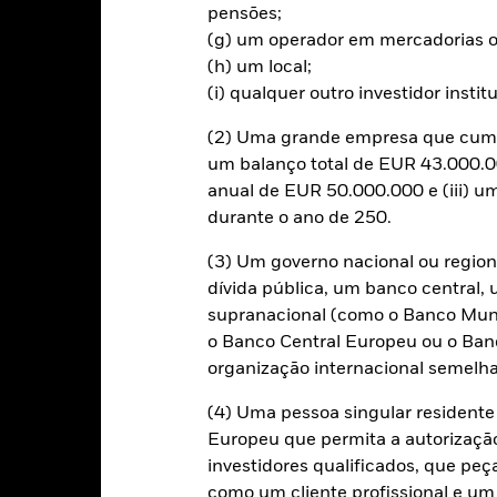
 As empresas que emitem obrigações com taxas de rendimento mais
pensões;
agamentos. Em caso de incumprimento, o valor do seu investimento 
(g) um operador em mercadorias o
 juro podem também ter um impacto significativo no valor das obrig
(h) um local;
bertura cambial utilizam derivados para a cobertura do risco cambia
(i) qualquer outro investidor instit
ar o risco de contágio (também designado por “spill-over”) a outras 
á os esforços necessários para garantir a aplicação de procedime
(2) Uma grande empresa que cumpr
 de acções. Através da caixa de lista pendente imediatamente abaix
um balanço total de EUR 43.000.00
ões do fundo – as categorias de acções com cobertura cambial estão 
anual de EUR 50.000.000 e (iii) 
ções. Além disso, está disponível, mediante pedido dirigido à socie
durante o ano de 250.
acções com cobertura cambial.
(3) Um governo nacional ou region
dívida pública, um banco central, 
supranacional (como o Banco Mund
PRIIP KID
Ficha Inf
S ETF
o Banco Central Europeu ou o Ban
organização internacional semelha
Rentabilidade
idade
Caracteristicas da carteira
(4) Uma pessoa singular residen
Europeu que permita a autorizaçã
investidores qualificados, que pe
entabilidade
como um cliente profissional e um