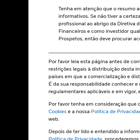
28 fevereiro
Tenha em atenção que o resumo ac
Ticker Bloomberg
informativos. Se não tiver a certez
profissional ao abrigo da Diretiv
Financeiros e como investidor qual
Caracteristicas da carteir
Prospetos, então deve procurar a
Por favor leia esta página antes de con
3131
Nível de referência
restrições legais à distribuição desta
a 07 ago. 2026
países em que a comercialização e dist
IBOXIG
Rendimento da distribuição d
É da sua responsabilidade conhecer e c
dividendos a 12 meses
7,81%
regulamentares aplicáveis e em vigor, 
a 06 ago. 2026
Beta a 3 anos
Por favor tenha em consideração que d
5,59%
a 31 jul. 2026
Cookies
e a nossa
Política de Privacida
Cupom médio ponderado
web.
12,90
a 06 ago. 2026
Depois de ter lido e entendido a infor
Duração efectiva
Política de Privacidade
, procederemos
a 06 ago. 2026