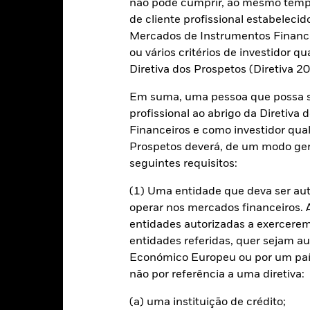
não pode cumprir, ao mesmo tempo,
de cliente profissional estabelecid
-30
2016
2017
2018
2019
2020
2021
Mercados de Instrumentos Financei
ou vários critérios de investidor qu
Índice de refe
Retorno total (%)
Diretiva dos Prospetos (Diretiva 
d of interactive chart.
Em suma, uma pessoa que possa se
2016
2017
2018
2019
2020
profissional ao abrigo da Diretiv
etorno total (%) GBP
15,0
8,8
Financeiros e como investidor qual
Prospetos deverá, de um modo ger
ndice de referência (%)
17,3
11,3
USD
seguintes requisitos:
 valores apresentados referem-se a desempenhos passados.
Um de
(1) Uma entidade que deva ser au
ável do desempenho futuro. Os mercados podem desenvolver-se de f
operar nos mercados financeiros. A 
udá-lo a avaliar como o fundo foi gerido no passado
desempenho é apresentado numa base de Valor Patrimonial Líquido
entidades autorizadas a exercerem 
ndimentos brutos, sempre que aplicável. Os dados de desempenho ba
entidades referidas, quer sejam a
AV) do ETF que poderá não corresponder ao preço de mercado do ET
Económico Europeu ou por um país
ter retornos diferentes do desempenho no NAV.
não por referência a uma diretiva:
retorno do seu investimento poderá aumentar ou diminuir em result
vestimento tiver sido feito numa moeda diferente da utilizada no 
(a) uma instituição de crédito;