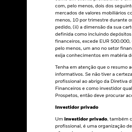
com, pelo menos, dois dos seguinte
Ano de calendário
Anual
Média anual
Acumul
mercados de valores mobiliários 
menos, 10 por trimestre durante os
ge: 2018-03-01 00:00:00 to 2026-08-06 00:00:00.
te gráfico mostra o desempenho do produto como a percentagem
pedido, (ii) a dimensão da sua cart
: -24 to 48.
timos 7 anos face ao seu índice de referência. Pode ajudá-lo a av
definida como incluindo depósito
ssado e a compará-lo com o seu índice de referência.
financeiros, excede EUR 500.000, (
art
pelo menos, um ano no setor finan
20
r chart with 2 data series.
exija conhecimentos em matéria de
e chart has 1 X axis displaying categories.
e chart has 1 Y axis displaying Values. Range: -30 to 20.
Tenha em atenção que o resumo ac
10
informativos. Se não tiver a certez
profissional ao abrigo da Diretiv
0
Financeiros e como investidor qual
alues
Prospetos, então deve procurar a
-10
Investidor privado
Um
investidor privado
, também c
-20
profissional, é uma organização d