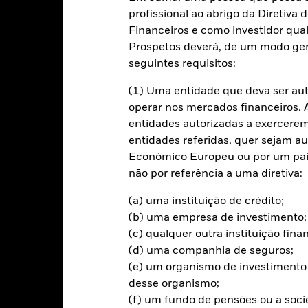
profissional ao abrigo da Diretiv
idade
Caracteristicas da carteira
Financeiros e como investidor qual
Prospetos deverá, de um modo ger
Filosofia de inve
seguintes requisitos:
porativos emitidos em Dólares
O Fundo busca acompanhar o d
(1) Uma entidade que deva ser au
por títulos corporativos com g
operar nos mercados financeiros. A 
Dólares dos EUA.
ativos em diversos setores
entidades autorizadas a exercerem 
erviços públicos e financeiro)
entidades referidas, quer sejam a
 grau de investimento
Económico Europeu ou por um país
não por referência a uma diretiva:
(a) uma instituição de crédito;
(b) uma empresa de investimento;
m Risco.
O valor investido e seus rendimentos podem sofrer reduçõe
ntante originalmente investido.
(c) qualquer outra instituição fin
(d) uma companhia de seguros;
eu investimento e o respectivo rendimento variarão e o montante do i
(e) um organismo de investimento 
ao investimento em títulos de taxa fixa são o risco de taxa de juro e 
re uma desvalorização proporcional no valor de mercado das obrigaçõ
desse organismo;
gação não conseguir reembolsar o respectivo capital e efectuar os 
(f) um fundo de pensões ou a soc