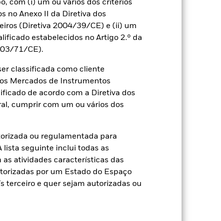
 com (i) um ou vários dos critérios
os no Anexo II da Diretiva dos
2022
2023
2024
2025
ros (Diretiva 2004/39/CE) e (ii) um
alificado estabelecidos no Artigo 2.º da
rência (%)
2003/71/CE).
r classificada como cliente
2021
2022
2023
2024
2025
a dos Mercados de Instrumentos
-1,8
-19,1
7,9
0,4
7,6
ificado de acordo com a Diretiva dos
al, cumprir com um ou vários dos
-1,5
-17,9
9,5
1,1
8,0
sempenho passado não é um indicador
torizada ou regulamentada para
orma muito diferente no futuro. Pode
lista seguinte inclui todas as
, com o reinvestimento dos
as atividades características das
seiam-se no valor líquido de ativos
utorizadas por um Estado do Espaço
F. Os acionistas individuais podem
 terceiro e quer sejam autorizadas ou
ado de flutuações cambiais se o seu
cálculo do desempenho passado.
Fonte: