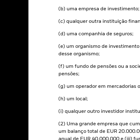
ackRock
(b) uma empresa de investimento;
(c) qualquer outra instituição fin
Riscos Principais
(d) uma companhia de seguros;
(e) um organismo de investimento 
desse organismo;
xas de juro e/ou os incumprimentos de emitentes terão um impacto sig
s notações de crédito, potenciais ou efetivas, podem aumentar o níve
uaisquer instituições prestadoras de serviços, tais como a custódia 
(f) um fundo de pensões ou a soc
de expor a Classe de Ações a perdas financeiras.
Risco de crédito: o
pensões;
ou reembolsar capital ao Fundo no vencimento. Se uma instituição 
os ativos financeiros poderão ser alvo de uma redução do valor contab
ntes com vista ao resgate da instituição.
Risco de liquidez: Menor li
(g) um operador em mercadorias o
 vender ou comprar investimentos de imediato.
(h) um local;
Características Chave
(i) qualquer outro investidor instit
(2) Uma grande empresa que cumpr
um balanço total de EUR 20.000.00
anual de EUR 40.000.000 e (iii) f