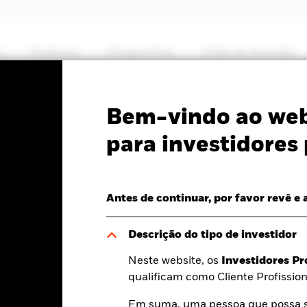
s
Produtos
Perspectivas
Visão de mercado
PRIIP KID
Ficha In
Bem-vindo ao web
$ Corp Bond UCITS ETF
para investidores 
Antes de continuar, por favor revê e 
Descrição do tipo de investidor
a dia 06 ago. 2026
Retorno total do NAV 06 ago. 2026
Yiel
Neste website, os
Investidores Pr
0,02 (-0,37%)
YTD:
-1,03
5
qualificam como Cliente Profission
Em suma, uma pessoa que possa se