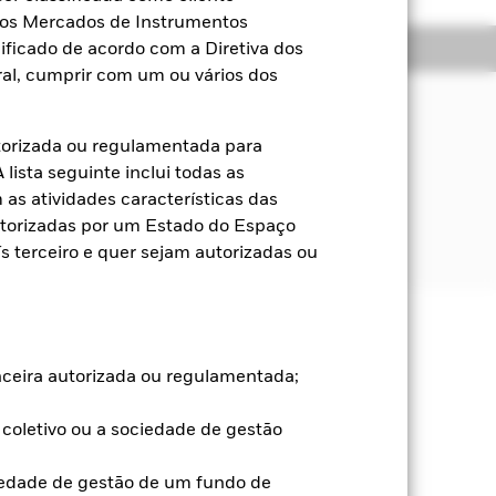
a dos Mercados de Instrumentos
Títulos
Literatura
ificado de acordo com a Diretiva dos
al, cumprir com um ou vários dos
stimento
esempenho de um índice composto
torizada ou regulamentada para
rau de investimento denominados em
lista seguinte inclui todas as
as atividades características das
utorizadas por um Estado do Espaço
 terceiro e quer sejam autorizadas ou
s ou aumentos e não são garantidos.
anceira autorizada ou regulamentada;
nvestimento inicial não é garantido.
coletivo ou a sociedade de gestão
o risco de crédito. Normalmente,
es. Risco de crédito refere-se à
pagamentos de juros. O Fundo investe
iedade de gestão de um fundo de