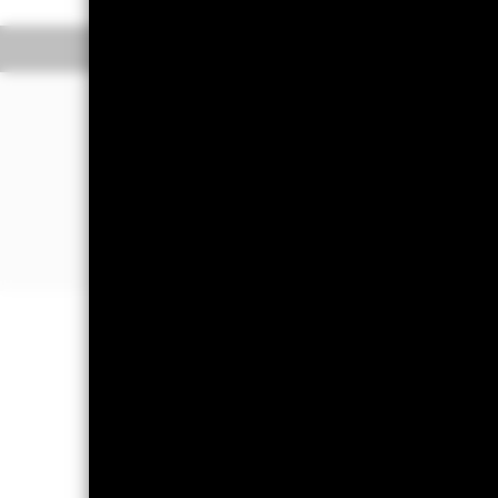
Resumo
Rentabil
Por que
LQGH
?
Exposição diversificada a títulos cor
dos EUA
Investimento direto em títulos corpor
(empresas dos setores industrial, de s
Exposição a títulos corporativos com
denominados em Dólares dos EUA
Informação Importante: Capital e
Investidores podem não reaver o mo
Informação importante:
O valor do s
Os dois principais riscos associados 
quando as taxas de juro sobem, ocor
possibilidade de o emitente da obri