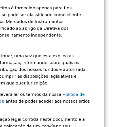
SA/NV, Dublin Branch
ima é fornecido apenas para fins
LQGH LN
a se pode ser classificado como cliente
a dos Mercados de Instrumentos
ificado ao abrigo da Diretiva dos
a
conselhamento independente.
tinuar, uma vez que esta explica as
USD 340,71
 informação, informando sobre quais os
ribuição dos nossos fundos é autorizada.
e
5,01
umprir as disposições legislativas e
em qualquer jurisdição.
0,996
everá ler os termos da nossa
Política de
de
antes de poder aceder aos nossos sítios
4,56
mação legal contida neste documento e a
7,80
 à colocação de um
cookie
no seu