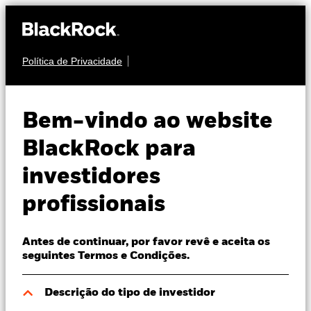
Política de Privacidade
Sobre nós
ACÇÕES
iShares Edge
Produtos
Bem-vindo ao website
MSCI USA
Perspectivas
BlackRock para
Momentum
IUMO
investidores
Visão de mercado
Factor UCITS
profissionais
Recursos
ETF
Antes de continuar, por favor revê e aceita os
Profissionais
seguintes Termos e Condições.
Portugal
Descrição do tipo de investidor
Change location