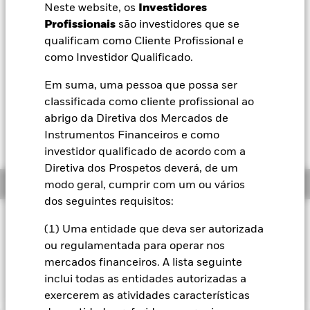
Neste website, os
Investidores
BlackRock
Profissionais
são investidores que se
NAV a 06 ago. 2026
qualificam como Cliente Profissional e
USD 21,57
iShares
como Investidor Qualificado.
52 semanas 15,83 - 24,22
Em suma, uma pessoa que possa ser
Variação do NAV a dia 06 ago. 2026
Aladdin
USD -0,13 (-0,61%)
classificada como cliente profissional ao
abrigo da Diretiva dos Mercados de
A nossa empresa
Retorno total do NAV 06 ago. 2026
Instrumentos Financeiros e como
YTD:
24,90
investidor qualificado de acordo com a
Diretiva dos Prospetos deverá, de um
Resumo
modo geral, cumprir com um ou vários
dos seguintes requisitos:
Filosofia de investimento
(1) Uma entidade que deva ser autorizada
O Fundo visa acompanhar o desempenho de um índice
ou regulamentada para operar nos
composto por um subconjunto de acções do MSCI USA que
mercados financeiros. A lista seguinte
tenham vindo a registar uma tendência de valorização.
inclui todas as entidades autorizadas a
exercerem as atividades características