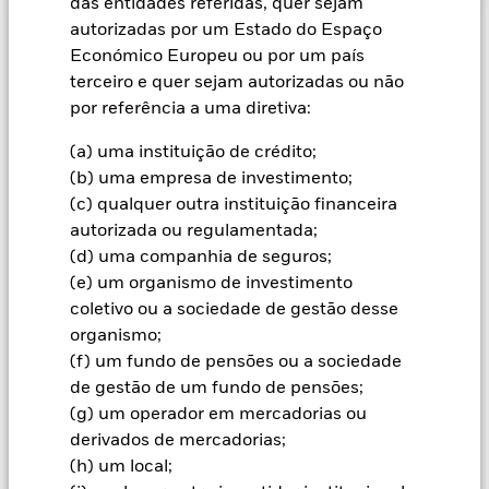
das entidades referidas, quer sejam
autorizadas por um Estado do Espaço
Informação Importante: Capital em Risco.
O valor investido
Económico Europeu ou por um país
e seus rendimentos podem sofrer reduções ou aumentos e
terceiro e quer sejam autorizadas ou não
não são garantidos. Investidores podem não reaver o
montante originalmente investido.
por referência a uma diretiva:
(a) uma instituição de crédito;
(b) uma empresa de investimento;
Todas as categorias de acções com cobertura cambial utilizam
(c) qualquer outra instituição financeira
derivados para a cobertura do risco cambial. A utilização de
derivados para uma categoria de acções pode implicar o risco
autorizada ou regulamentada;
de contágio (também designado por “spill-over”) a outras
(d) uma companhia de seguros;
categorias de acções do fundo. A sociedade gestora do fundo
(e) um organismo de investimento
envidará os esforços necessários para garantir a aplicação de
coletivo ou a sociedade de gestão desse
procedimentos adequados quem minimizem o risco de
organismo;
contágio a outra categoria de acções. Através da caixa de lista
pendente imediatamente abaixo do nome do fundo, pode ver
(f) um fundo de pensões ou a sociedade
uma lista de todas as categorias de acções do fundo – as
de gestão de um fundo de pensões;
categorias de acções com cobertura cambial estão
(g) um operador em mercadorias ou
assinaladas com a expressão “Hedged” no nome da categoria
derivados de mercadorias;
de acções. Além disso, está disponível, mediante pedido
(h) um local;
dirigido à sociedade gestora do fundo, uma lista completa de