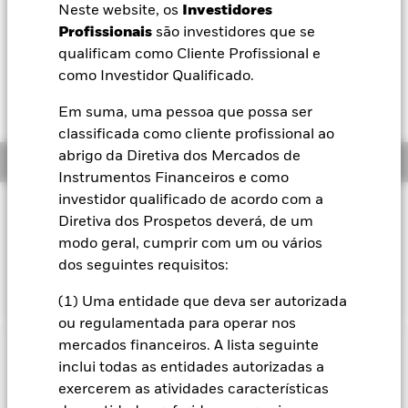
52 semanas 100,63 - 101,90
Neste website, os
Investidores
BlackRock
Profissionais
são investidores que se
Variação do NAV a dia 06 ago. 2026
EUR 0,02 (0,02%)
qualificam como Cliente Profissional e
iShares
como Investidor Qualificado.
Retorno total do NAV 06 ago. 2026
Yield média a 06 ago. 2026
YTD:
1,37
2,88%
Em suma, uma pessoa que possa ser
Aladdin
classificada como cliente profissional ao
abrigo da Diretiva dos Mercados de
Resumo
A nossa empresa
Instrumentos Financeiros e como
investidor qualificado de acordo com a
Filosofia de investimento
Diretiva dos Prospetos deverá, de um
O Fundo procura acompanhar o desempenho de um índice
modo geral, cumprir com um ou vários
constituído por obrigações empresariais com grau de
dos seguintes requisitos:
investimento denominadas em Euros.
(1) Uma entidade que deva ser autorizada
ou regulamentada para operar nos
mercados financeiros. A lista seguinte
Informação Importante: Capital em Risco.
O valor investido
inclui todas as entidades autorizadas a
e seus rendimentos podem sofrer reduções ou aumentos e
exercerem as atividades características
não são garantidos. Investidores podem não reaver o