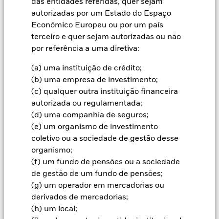
das entidades referidas, quer sejam
montante originalmente investido.
autorizadas por um Estado do Espaço
Informação importante:
O valor do seu investimento e da
Económico Europeu ou por um país
renda a partir dele vai variar, e a quantidade do seu
terceiro e quer sejam autorizadas ou não
investimento inicial não pode ser garantida.
por referência a uma diretiva:
Todas as categorias de acções com cobertura cambial utilizam
(a) uma instituição de crédito;
derivados para a cobertura do risco cambial. A utilização de
derivados para uma categoria de acções pode implicar o risco
(b) uma empresa de investimento;
de contágio (também designado por “spill-over”) a outras
(c) qualquer outra instituição financeira
categorias de acções do fundo. A sociedade gestora do fundo
autorizada ou regulamentada;
envidará os esforços necessários para garantir a aplicação de
(d) uma companhia de seguros;
procedimentos adequados quem minimizem o risco de
(e) um organismo de investimento
contágio a outra categoria de acções. Através da caixa de lista
pendente imediatamente abaixo do nome do fundo, pode ver
coletivo ou a sociedade de gestão desse
uma lista de todas as categorias de acções do fundo – as
organismo;
categorias de acções com cobertura cambial estão
(f) um fundo de pensões ou a sociedade
assinaladas com a expressão “Hedged” no nome da categoria
de gestão de um fundo de pensões;
de acções. Além disso, está disponível, mediante pedido
(g) um operador em mercadorias ou
dirigido à sociedade gestora do fundo, uma lista completa de
todas as categorias de acções com cobertura cambial.
derivados de mercadorias;
(h) um local;