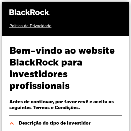
Política de Privacidade
Sobre nós
ACÇÕES
iShares Core MSCI
Produtos
Bem-vindo ao website
Europe UCITS
IMEU
Perspectivas
BlackRock para
ETF
investidores
Visão de mercado
profissionais
Recursos
Antes de continuar, por favor revê e aceita os
Profissionais
seguintes Termos e Condições.
NAV a 05 ago. 2026
Portugal
Descrição do tipo de investidor
EUR 41,07
Change location