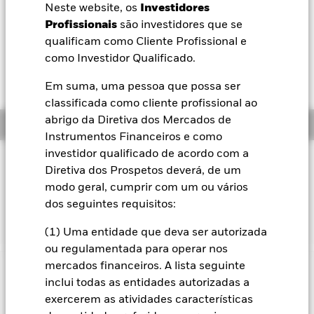
52 semanas 33,69 - 41,07
Neste website, os
Investidores
BlackRock
Profissionais
são investidores que se
Variação do NAV a dia 05 ago. 2026
EUR 0,02 (0,05%)
qualificam como Cliente Profissional e
iShares
como Investidor Qualificado.
Retorno total do NAV 04 ago. 2026
YTD:
13,38
Em suma, uma pessoa que possa ser
Aladdin
classificada como cliente profissional ao
abrigo da Diretiva dos Mercados de
Resumo
A nossa empresa
Instrumentos Financeiros e como
investidor qualificado de acordo com a
Filosofia de investimento
Diretiva dos Prospetos deverá, de um
O Fundo procura acompanhar o desempenho de um índice
modo geral, cumprir com um ou vários
constituído por empresas de países desenvolvidos da
dos seguintes requisitos:
Europa.
(1) Uma entidade que deva ser autorizada
ou regulamentada para operar nos
mercados financeiros. A lista seguinte
Informação Importante: Capital em Risco.
O valor investido
inclui todas as entidades autorizadas a
e seus rendimentos podem sofrer reduções ou aumentos e
exercerem as atividades características
não são garantidos. Investidores podem não reaver o