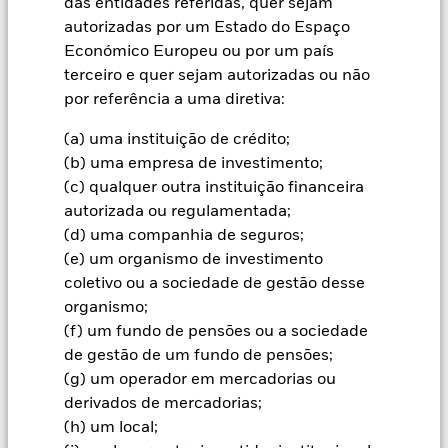
das entidades referidas, quer sejam
montante originalmente investido.
autorizadas por um Estado do Espaço
Informação importante:
O valor do seu investimento e da
Económico Europeu ou por um país
renda a partir dele vai variar, e a quantidade do seu
terceiro e quer sejam autorizadas ou não
investimento inicial não pode ser garantida.
por referência a uma diretiva:
Todas as categorias de acções com cobertura cambial utilizam
(a) uma instituição de crédito;
derivados para a cobertura do risco cambial. A utilização de
derivados para uma categoria de acções pode implicar o risco
(b) uma empresa de investimento;
de contágio (também designado por “spill-over”) a outras
(c) qualquer outra instituição financeira
categorias de acções do fundo. A sociedade gestora do fundo
autorizada ou regulamentada;
envidará os esforços necessários para garantir a aplicação de
(d) uma companhia de seguros;
procedimentos adequados quem minimizem o risco de
(e) um organismo de investimento
contágio a outra categoria de acções. Através da caixa de lista
pendente imediatamente abaixo do nome do fundo, pode ver
coletivo ou a sociedade de gestão desse
uma lista de todas as categorias de acções do fundo – as
organismo;
categorias de acções com cobertura cambial estão
(f) um fundo de pensões ou a sociedade
assinaladas com a expressão “Hedged” no nome da categoria
de gestão de um fundo de pensões;
de acções. Além disso, está disponível, mediante pedido
(g) um operador em mercadorias ou
dirigido à sociedade gestora do fundo, uma lista completa de
todas as categorias de acções com cobertura cambial.
derivados de mercadorias;
(h) um local;