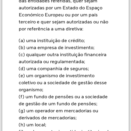
das entidades referidas, quer sejam
não são garantidos. Investidores podem não reaver o
autorizadas por um Estado do Espaço
montante originalmente investido.
Económico Europeu ou por um país
Informação importante:
O valor do seu investimento e da
terceiro e quer sejam autorizadas ou não
renda a partir dele vai variar, e a quantidade do seu
por referência a uma diretiva:
investimento inicial não pode ser garantida.
(a) uma instituição de crédito;
Todas as categorias de acções com cobertura cambial utilizam
derivados para a cobertura do risco cambial. A utilização de
(b) uma empresa de investimento;
derivados para uma categoria de acções pode implicar o risco
(c) qualquer outra instituição financeira
de contágio (também designado por “spill-over”) a outras
autorizada ou regulamentada;
categorias de acções do fundo. A sociedade gestora do fundo
(d) uma companhia de seguros;
envidará os esforços necessários para garantir a aplicação de
(e) um organismo de investimento
procedimentos adequados quem minimizem o risco de
contágio a outra categoria de acções. Através da caixa de lista
coletivo ou a sociedade de gestão desse
pendente imediatamente abaixo do nome do fundo, pode ver
organismo;
uma lista de todas as categorias de acções do fundo – as
(f) um fundo de pensões ou a sociedade
categorias de acções com cobertura cambial estão
de gestão de um fundo de pensões;
assinaladas com a expressão “Hedged” no nome da categoria
(g) um operador em mercadorias ou
de acções. Além disso, está disponível, mediante pedido
dirigido à sociedade gestora do fundo, uma lista completa de
derivados de mercadorias;
todas as categorias de acções com cobertura cambial.
(h) um local;