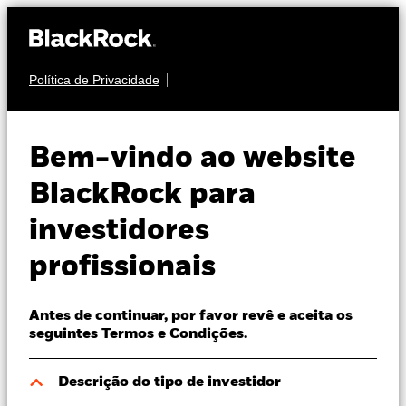
Política de Privacidade
Sobre nós
OBRIGAÇÕES
iShares € Govt
Produtos
Bem-vindo ao website
Bond 15-30yr
IBGL
Perspectivas
BlackRock para
UCITS ETF
investidores
Visão de mercado
profissionais
Recursos
Antes de continuar, por favor revê e aceita os
Profissionais
seguintes Termos e Condições.
NAV a 06 ago. 2026
Portugal
Descrição do tipo de investidor
EUR 160,04
Change location