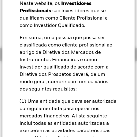
52 semanas 157,96 - 172,94
Neste website, os
Investidores
BlackRock
Profissionais
são investidores que se
Variação do NAV a dia 06 ago. 2026
EUR -0,26 (-0,17%)
qualificam como Cliente Profissional e
iShares
como Investidor Qualificado.
Retorno total do NAV 06 ago. 2026
Yield média a 06 ago. 2026
YTD:
-0,80
4,10%
Em suma, uma pessoa que possa ser
Aladdin
classificada como cliente profissional ao
abrigo da Diretiva dos Mercados de
Resumo
A nossa empresa
Instrumentos Financeiros e como
investidor qualificado de acordo com a
Filosofia de investimento
Diretiva dos Prospetos deverá, de um
O Fundo procura acompanhar o desempenho de um índice
modo geral, cumprir com um ou vários
constituído por obrigações de dívida pública com grau de
dos seguintes requisitos:
investimento da Alemanha, Espanha, França, Holanda e
Itália.
(1) Uma entidade que deva ser autorizada
ou regulamentada para operar nos
mercados financeiros. A lista seguinte
inclui todas as entidades autorizadas a
Informação Importante: Capital em Risco.
O valor investido
exercerem as atividades características
e seus rendimentos podem sofrer reduções ou aumentos e