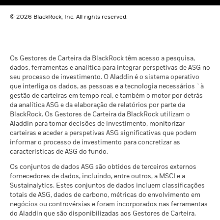
diminuir em resultado de flutuações cambiais se o seu
a 30 jun. 2026
Intensidade de Carbono
118,33
investimento for feito numa moeda que não a utilizada no
Média Ponderada da MSCI
© 2026 BlackRock, Inc. All rights reserved.
cálculo do desempenho passado. Fonte: Blackrock
(Toneladas de CO2E/$M de
VENDAS)
a 17 jul. 2026
Cobertura de envolvimento
48,26%
em negócios
Cobertura de % ASG da MSCI
89,59
Os Gestores de Carteira da BlackRock têm acesso a pesquisa,
a 30 jun. 2026
dados, ferramentas e analítica para integrar perspetivas de ASG no
a 17 jul. 2026
seu processo de investimento. O Aladdin é o sistema operativo
Percentagem do Fundo sem
51,74%
que interliga os dados, as pessoas e a tecnologia necessários `à
cobertura
Pontuação da Qualidade ASG
64,62
gestão de carteiras em tempo real, e também o motor por detrás
a 30 jun. 2026
da MSCI - Percentil de Pares
da analítica ASG e da elaboração de relatórios por parte da
BlackRock. Os Gestores de Carteira da BlackRock utilizam o
a 17 jul. 2026
As exposições ao envolvimento em negócios da BlackRock
Aladdin para tomar decisões de investimento, monitorizar
indicadas acima para carvão térmico e areias petrolíferas são
Fundos no Grupo de Pares
277
carteiras e aceder a perspetivas ASG significativas que podem
calculadas e reportadas para empresas que gerem mais de
a 17 jul. 2026
informar o processo de investimento para concretizar as
5% do rendimento do carvão térmico ou areias petrolíferas
características de ASG do fundo.
% de cobertura MSCI
conforme definido pela investigação de ASG da MSCI. A
56,79
Weighted Average Carbon
exposição a empresas que geram qualquer rendimento de
Os conjuntos de dados ASG são obtidos de terceiros externos
Intensity
carvão térmico ou areias petrolíferas (a um limiar de
fornecedores de dados, incluindo, entre outros, a MSCI e a
a 17 jul. 2026
Sustainalytics. Estes conjuntos de dados incluem classificações
rendimento de 0%), conforme definido pela pesquisa ASG da
totais de ASG, dados de carbono, métricas do envolvimento em
MSCI, é a seguinte: Carvão térmico 0,35% e areias
Todos os dados provêm das Classificações ASG de Fundos da
negócios ou controvérsias e foram incorporados nas ferramentas
petrolíferas 0,00%.
MSCI à data de 17 jul. 2026, com base nas participações em
do Aladdin que são disponibilizadas aos Gestores de Carteira.