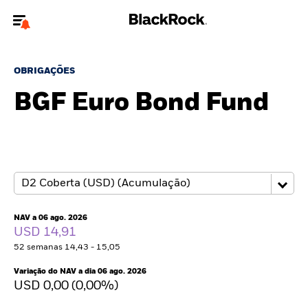
Bem-vindo ao website BlackRock para investidores
privados.
OBRIGAÇÕES
Não é um investidor privado? Para conteúdos mais relevantes, por
BGF Euro Bond Fund
favor actualize
o seu tipo de usuário.
Sobre nós
Produtos
Perspectivas
NAV a 06 ago. 2026
USD 14,91
Recursos
52 semanas 14,43 - 15,05
Variação do NAV a dia 06 ago. 2026
Privados
USD 0,00 (0,00%)