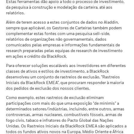
28 fev. 2026. Como tal, as características de sustentabilidade
As métricas de envolvimento em negócios são calculadas pela
Estas ferramentas dão apoio a todo o processo de investimento,
do fundo podem ser, por vezes, diferentes das Classificações
da pesquisa à construção e modelação da carteira, até aos
BlackRock usando dados da investigação de ASG da MSCI
ASG de Fundos da MSCI.
relatórios.
que providenciam um perfil de cada envolvimento em
negócios especifico de cada empresa. A BlackRock alavanca
Além de terem acesso a estes conjuntos de dados no Aladdin,
A incluir nas Classificações ASG de Fundos da MSCI, 65% (ou
estes dados para providenciar uma visão resumida de todas
sempre que aplicável, os Gestores de Carteiras também podem
50% para fundos de obrigações e fundos do mercado
as participações e traduzi-la numa exposição do valor de
complementar estas fontes com uma pesquisa sell-side,
monetário) do peso bruto do fundo deve vir de títulos com
mercado de um fundo às áreas de envolvimento em negócios
relatórios de organizações não governamentais, dados
cobertura de ASG pela MSCI ESG Research (algumas posições
comunicados pelas empresas e informações fundamentais de
acima.
de caixa e outros tipos de ativos considerados como não
research preparadas pelas equipas de research de investimento
relevantes para a análise de ASG pela MSCI são removidos
em ações e crédito da BlackRock.
As métricas de Envolvimento em Negócios são concebidas
antes de se calcular o peso bruto de um fundo; os valores
apenas para identificar empresas em que a MSCI levou a
Para oferecer soluções escaláveis aos investidores em diferentes
absolutos das posições curtas são incluídos, mas tratados
cabo investigação e identificou como tendo envolvimento na
classes de ativos e estilos de investimento, a BlackRock
como sem cobertura), a data das participações do fundo deve
atividade coberta. Como resultado, é possível que exista um
desenvolveu um conjunto de rastreios de exclusão, "Rastreios
ser inferior a um ano e o fundo deve ter pelo menos dez
Iniciais da BlackRock EMEA”, que procuram responder à maioria
envolvimento adicional nas atividades em que a MSCI não
títulos.
dos pedidos de exclusão dos nossos clientes.
possui cobertura. Esta informação não deverá ser utilizada
para produzir listas exaustivas de empresas sem
Como exemplo, estes rastreios de exclusão eliminam
envolvimento. As métricas de envolvimento em negócios são
participações com mais do que uma exposição "de minimis" a
apenas apresentadas se pelo menos 1% do peso bruto do
determinados setores/indústrias, incluindo, entre outros, armas
fundo incluir títulos abrangidos pela investigação de ASG da
controversas, armas nucleares, combustíveis fósseis, armas de
fogo civis, tabaco e infratores do Pacto Global das Nações
MSCI.
Unidas. Os Rastreios Iniciais da BlackRock EMEA são aplicados a
todos os fundos ativos novos na Europa, Médio Oriente e África