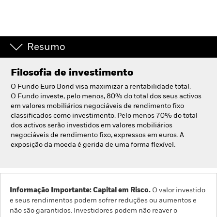
Portugal
Change location
BlackRock
Resumo
iShares
Filosofia de investimento
Aladdin
O Fundo Euro Bond visa maximizar a rentabilidade total.
O Fundo investe, pelo menos, 80% do total dos seus activos
em valores mobiliários negociáveis de rendimento fixo
A nossa empresa
classificados como investimento. Pelo menos 70% do total
dos activos serão investidos em valores mobiliários
negociáveis de rendimento fixo, expressos em euros. A
exposição da moeda é gerida de uma forma flexível.
Informação Importante: Capital em Risco.
O valor investido
e seus rendimentos podem sofrer reduções ou aumentos e
não são garantidos. Investidores podem não reaver o