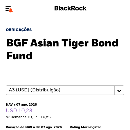
Bem-vindo ao website BlackRock para investidores
privados.
OBRIGAÇÕES
Não é um investidor privado? Para conteúdos mais relevantes, por
BGF Asian Tiger Bond
favor actualize
o seu tipo de usuário.
Fund
Sobre nós
Produtos
Perspectivas
Recursos
NAV a 07 ago. 2026
USD 10,23
52 semanas 10,17 - 10,56
Privados
Variação do NAV a dia 07 ago. 2026
Rating Morningstar