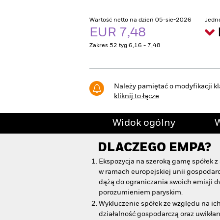
Wartość netto na dzień 05-sie-2026
Jedn
EUR 7,48
Zakres 52 tyg 6,16 - 7,48
Należy pamiętać o modyfikacji kl
kliknij to łącze
Widok ogólny
W
DLACZEGO
EMPA
?
Ekspozycja na szeroką gamę spółek z 
w ramach europejskiej unii gospodarc
dążą do ograniczania swoich emisji 
porozumieniem paryskim.
Wykluczenie spółek ze względu na ic
działalność gospodarczą oraz uwikła