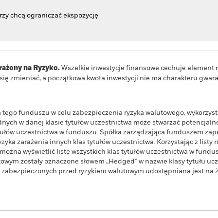
rzy chcą ograniczać ekspozycję
ażony na Ryzyko.
Wszelkie inwestycje finansowe cechuje element r
e się zmieniać, a początkowa kwota inwestycji nie ma charakteru gwa
wa tego funduszu w celu zabezpieczenia ryzyka walutowego, wykorzys
ych w danej klasie tytułów uczestnictwa może stwarzać potencjalne
ytułów uczestnictwa w funduszu. Spółka zarządzająca funduszem z
yka zarażenia innych klas tytułów uczestnictwa. Korzystając z listy r
żna wyświetlić listę wszystkich klas tytułów uczestnictwa w fundus
owym zostały oznaczone słowem „Hedged” w nazwie klasy tytułu ucze
wa zabezpieczonych przed ryzykiem walutowym udostępniana jest na ż