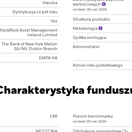
Irlandia
wartościowych
na dzień 30-cze-2026
Dystrybucja co pół roku
Struktura produktu
Yes
Metodologia
BlackRock Asset Management
Ireland Limited
Spółka emitująca
The Bank of New York Mellon
Administrator
SA/NV, Dublin Branch
EMPA NA
Koniec roku podatkowego
Charakterystyka fundusz
198
Poziom benchmarku
na dzień 05-sie-2026
NE737364
Odchylenie standardowe (3-