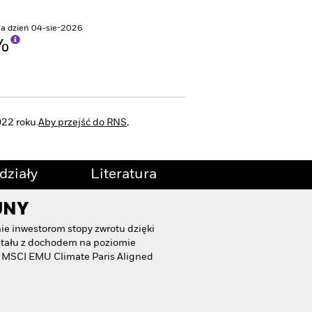
na dzień 04-sie-2026
2%
022 roku.
Aby przejść do RNS,
działy
Literatura
JNY
e inwestorom stopy zwrotu dzięki
pitału z dochodem na poziomie
 MSCI EMU Climate Paris Aligned