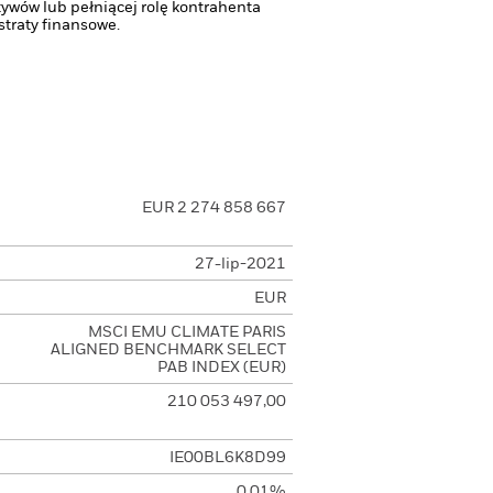
tywów lub pełniącej rolę kontrahenta
traty finansowe.
EUR 2 274 858 667
27-lip-2021
EUR
MSCI EMU CLIMATE PARIS
ALIGNED BENCHMARK SELECT
PAB INDEX (EUR)
210 053 497,00
IE00BL6K8D99
0,01%