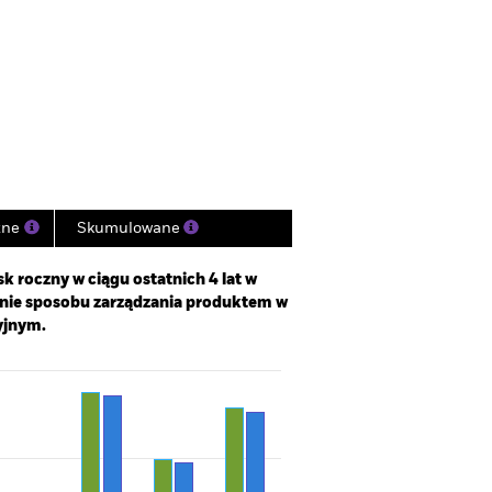
rospekt emisyjny
działy
Literatura
zne
Skumulowane
k roczny w ciągu ostatnich 4 lat w
enie sposobu zarządzania produktem w
yjnym.