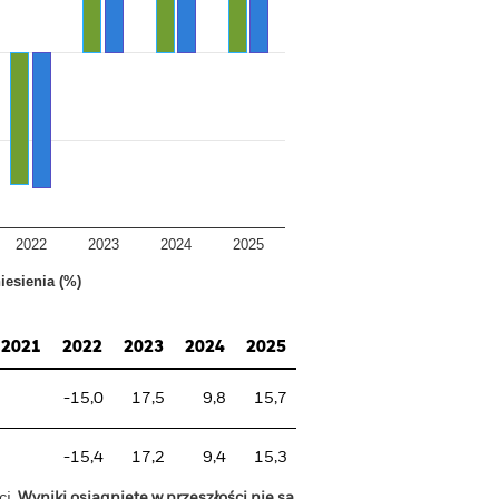
2022
2023
2024
2025
iesienia (%)
2021
2022
2023
2024
2025
-15,0
17,5
9,8
15,7
-15,4
17,2
9,4
15,3
ci.
Wyniki osiągnięte w przeszłości nie są