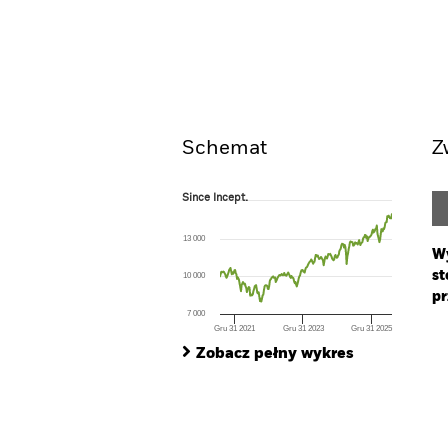
iShares MSCI EMU Paris-Ali
UCITS ETF
Widok ogólny
W
Schemat
Z
Since Incept.
Since Incept.
Line chart with 263 data points.
The chart has 1 X axis displaying Time. Ran
13 000
The chart has 1 Y axis displaying values. Range
Wy
st
10 000
pr
7 000
Gru 31 2021
Gru 31 2023
Gru 31 2025
Ch
End of interactive chart.
Ba
Zobacz pełny wykres
Th
Th