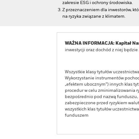
zakresie ESG i ochrony środowiska.
Z przeznaczeniem dla inwestorów, któ
na ryzyka związane z klimatem.
WAŻNA INFORMACJA: Kapitał Nar
inwestycji oraz dochód z niej będzi
Wszystkie klasy tytułów uczestnict
Wykorzystanie instrumentów pochodn
„efektem ubocznym”) innych klas t
procedur w celu zminimalizowania ryz
bezpośrednio pod nazwą funduszu, mo
zabezpieczone przed ryzykiem walut
wszystkich klas tytułów uczestnict
funduszem