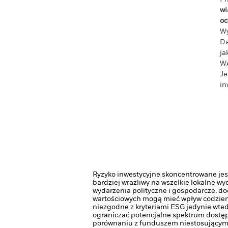
wi
oc
Wy
Da
ja
W
Je
in
Ryzyko inwestycyjne skoncentrowane jest
bardziej wrażliwy na wszelkie lokalne w
wydarzenia polityczne i gospodarcze, do
wartościowych mogą mieć wpływ codzienn
niezgodne z kryteriami ESG jedynie wted
ograniczać potencjalne spektrum dostęp
porównaniu z funduszem niestosującym t