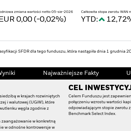
odniowa zmiana wartości netto 05-sie-2026
Całkowita stopa zwrotu WAN 
EUR 0,00 (-0,02%)
YTD:
12,7
asyfikacji SFDR dla tego funduszu, która nastąpiła dnia 1 grudnia 2
yniki
Najważniejsze Fakty
U
CEL INWESTYCY
siedzibą w krajach rozwiniętych
Celem Funduszu jest zapewnieni
połączeniu wzrostu wartości ka
zej i walutowej (UGiW), które
odpowiadającym stopie zwrotu z
dwutlenku węgla zgodnie z
Benchmark Select Index.
h zaangażowanie w konkretną
nie w odnośne kontrowersje w