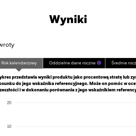
PRIIP KID
Karta informacyjna
P
gned Climate
SFDR Web Disclosure
Pobierz
Wyniki
yniki
Najważniejsze Fakty
U
wroty
Rok kalendarzowy
Oddzielne dane roczne
Średnie roc
ge: 2021-07-26 00:00:00 to 2026-08-04 00:00:00.
: -30 to 60.
kres przedstawia wyniki produktu jako procentową stratę lub zys
osunku do jego wskaźnika referencyjnego. Może on pomóc w oc
zeszłości i w dokonaniu porównania z jego wskaźnikiem referenc
art
20
r chart with 2 data series.
e chart has 1 X axis displaying categories.
e chart has 1 Y axis displaying Values. Range: -20 to 20.
10