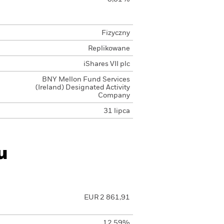
Fizyczny
Replikowane
iShares VII plc
BNY Mellon Fund Services
(Ireland) Designated Activity
Company
31 lipca
u
EUR 2 861,91
12,59%