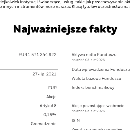
iejkolwiek instytucji świadczącej usługi takie jak przechowywanie ak
innych instrumentów może narażać Klasę tytułów uczestnictwa na s
Najważniejsze fakty
EUR 1 571 344 922
Aktywa netto Funduszu
na dzień 05-sie-2026
Data wprowadzenia Funduszu
27-lip-2021
Waluta bazowa Funduszu
Indeks benchmarkowy
EUR
Akcje
Artykuł 8
Akcje pozostające w obrocie
na dzień 05-sie-2026
0,15%
ISIN
Gromadzenie
Zwrot z pożyczek papierów