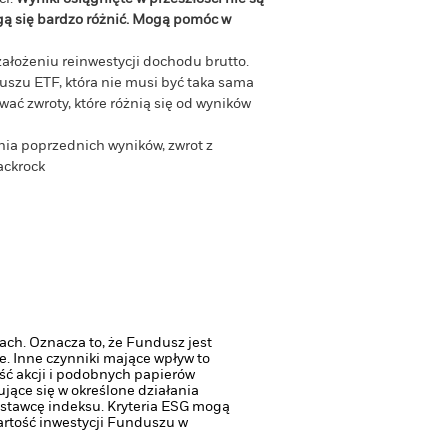
gą się bardzo różnić. Mogą pomóc w
założeniu reinwestycji dochodu brutto.
szu ETF, która nie musi być taka sama
ać zwroty, które różnią się od wyników
zenia poprzednich wyników, zwrot z
ackrock
ach. Oznacza to, że Fundusz jest
e.
Inne czynniki mające wpływ to
ść akcji i podobnych papierów
jące się w określone działania
dostawcę indeksu. Kryteria ESG mogą
rtość inwestycji Funduszu w