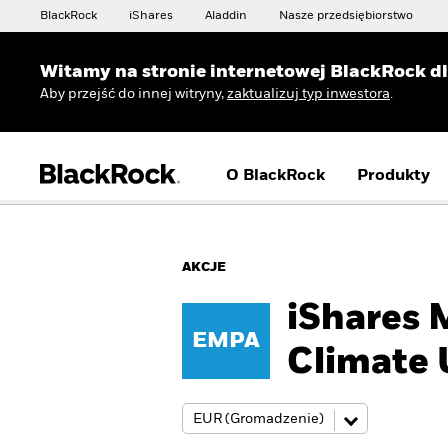
BlackRock
iShares
Aladdin
Nasze przedsiębiorstwo
Witamy na stronie internetowej BlackRock d
Aby przejść do innej witryny,
zaktualizuj typ inwestora
.
O BlackRock
Produkty
AKCJE
iShares 
EMPA
Climate 