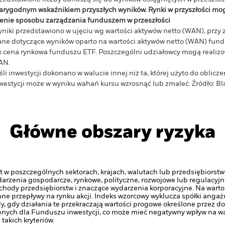
arygodnym wskaźnikiem przyszłych wyników. Rynki w przyszłości mo
enie sposobu zarządzania funduszem w przeszłości
niki przedstawiono w ujęciu wg wartości aktywów netto (WAN), przy 
ne dotyczące wyników oparto na wartości aktywów netto (WAN) fundu
k cena rynkowa funduszu ETF. Poszczególni udziałowcy mogą realizow
AN.
śli inwestycji dokonano w walucie innej niż ta, której użyto do oblic
westycji może w wyniku wahań kursu wzrosnąć lub zmaleć.
Źródło:
Bl
Główne obszary ryzyka
 w poszczególnych sektorach, krajach, walutach lub przedsiębiorstw
ydarzenia gospodarcze, rynkowe, polityczne, rozwojowe lub regulacyjn
chody przedsiębiorstw i znaczące wydarzenia korporacyjne. Na warto
e przepływy na rynku akcji.
Indeks wzorcowy wyklucza spółki angażu
y, gdy działania te przekraczają wartości progowe określone przez 
nych dla Funduszu inwestycji, co może mieć negatywny wpływ na wa
akich kryteriów.