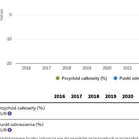
alues
0
-10
-20
2016
2017
2018
2019
2020
2021
Przychód całkowity (%)
Punkt odn
d of interactive chart.
2016
2017
2018
2019
2020
rzychód całkowity (%)
EUR
unkt odniesienia (%)
EUR
zedstawione liczby odnoszą się do wyników osiągniętych w przeszłoś