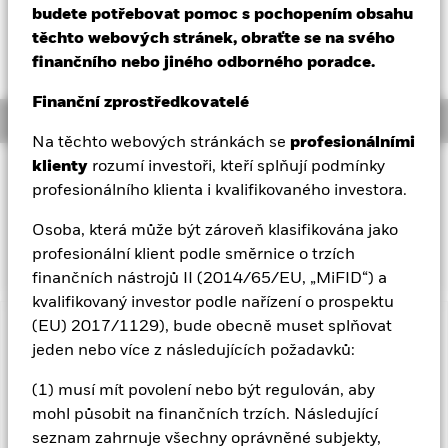
52 WK: 5,37 - 7,29
budete potřebovat pomoc s pochopením obsahu
Aladdin
NAV celkový výnos k 06-srp-26
těchto webových stránek, obraťte se na svého
YTD:
16,55%
finančního nebo jiného odborného poradce.
Naše společnost
Finanční zprostředkovatelé
Overview
Na těchto webových stránkách se
profesionálními
klienty
rozumí investoři, kteří splňují podmínky
INVESTIČNÍ CÍL
profesionálního klienta i kvalifikovaného investora.
Cílem této třídy akcií je dosáhnout celkového výnosu, který
zohledňuje kapitálové i výnosové výnosy a který odráží výnos
Osoba, která může být zároveň klasifikována jako
indexu Nasdaq-100 Top 30 UCITS Index®.
profesionální klient podle směrnice o trzích
finančních nástrojů II (2014/65/EU, „MiFID“) a
kvalifikovaný investor podle nařízení o prospektu
(EU) 2017/1129), bude obecně muset splňovat
Důležité informace: Rizikový kapitál.
Hodnota investic a
jeden nebo více z následujících požadavků:
příjmů z nich může klesat i stoupat a není zaručena. Investoři
nemusí získat zpět částku, kterou původně investovali.
(1) musí mít povolení nebo být regulován, aby
mohl působit na finančních trzích. Následující
seznam zahrnuje všechny oprávněné subjekty,
Zobrazit méně