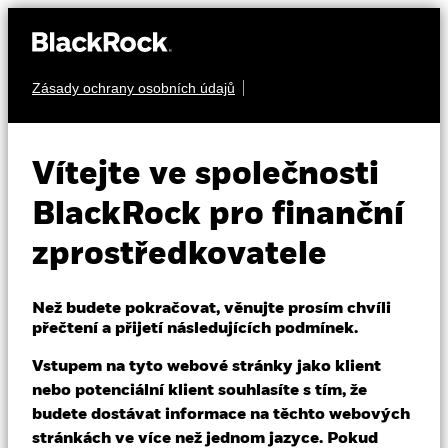
Zásady ochrany osobních údajů
O nás
PODÍLY
iShares Nasdaq
Produkty
Vítejte ve společnosti
100 Top 30 UCITS
QTOP
Vzdělávání
BlackRock pro finanční
ETF
zprostředkovatele
Profesionální investoři
Než budete pokračovat, věnujte prosím chvíli
Czech Republic
přečtení a přijetí následujících podmínek.
Change location
Vstupem na tyto webové stránky jako klient
BlackRock
nebo potenciální klient souhlasíte s tím, že
NAV k 07-srp-26
1 den změny NAV k 07-srp-26
budete dostávat informace na těchto webových
USD 7,01
USD 0,06 (0,88%)
iShares
stránkách ve více než jednom jazyce. Pokud