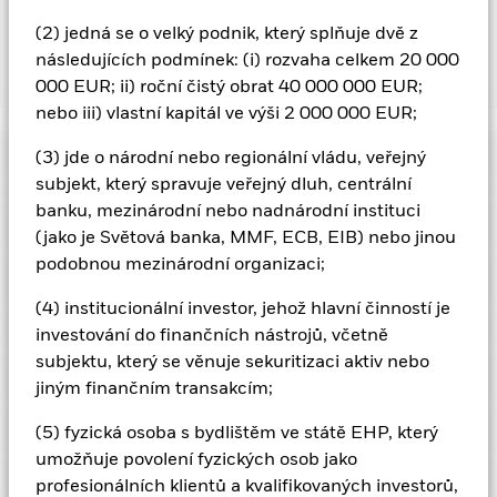
poplatků vyloučeno.
(2) jedná se o velký podnik, který splňuje dvě z
následujících podmínek: (i) rozvaha celkem 20 000
Zobrazit méně
000 EUR; ii) roční čistý obrat 40 000 000 EUR;
nebo iii) vlastní kapitál ve výši 2 000 000 EUR;
BGF World Mining Fund
Výkonnost
(3) jde o národní nebo regionální vládu, veřejný
subjekt, který spravuje veřejný dluh, centrální
banku, mezinárodní nebo nadnárodní instituci
Diagram
Základní údaje
Investiční riziko je soustředěno do určitých sektorů, zemí, měn
(jako je Světová banka, MMF, ECB, EIB) nebo jinou
nebo společností. To znamená, že fond je citlivější na jakékoli
podobnou mezinárodní organizaci;
místní hospodářské, tržní nebo politické události, události
Zobrazit celý graf
Vlastnosti portfolia
související s udržitelností nebo regulatorní události.
Hodnotu
Čistá aktiva fondu
USD 7 610 005 599
vlastnických podílů a cenných papírů týkajících se
(4) institucionální investor, jehož hlavní činností je
k 07-srp-26
Výnosy
vlastnických podílů lze ovlivnit denními pohyby na burze.
Ukazatel rizik
investování do finančních nástrojů, včetně
Další ovlivňující faktory zahrnují politické a ekonomické
Počet podílů
49
Datum spuštění fondu
21-bře-97
zprávy, výdělky společností a výrazné firemní události.
Na
subjektu, který se věnuje sekuritizaci aktiv nebo
k 30-čvn-26
investice do cenných papírů z oboru těžby mohou mít vliv
Rating
Základní měna fondu
USD
jiným finančním transakcím;
rizika týkající se konkrétního odvětví, jež zahrnují problémy v
Beta 3 roky
0,964
oblasti životního prostředí a udržitelnosti, vládní politiku,
Benchmark omezení 1
MSCI ACWI Metals & Mining
k 31-čvc-26
Podíly
problémy s nabídkou a daně. Kolísání výnosů z cenných
(5) fyzická osoba s bydlištěm ve státě EHP, který
Morningstar Rating
30% Buffer 10/40 (1994)
Tato tabulka uvádí výkonnost produktu jako procentuální
papírů z oboru těžby bývá obvykle ve srovnání s jinými
USD (USD)
Poměr P/B
2,64
5
umožňuje povolení fyzických osob jako
ztrátu nebo zisk za rok za posledních 10 let v porovnání s
1
2
3
4
6
7
majetkovými cennými papíry nadprůměrné.
Na investice do
Rozpisy expozic
k 30-čvn-26
cenných papírů z oboru těžby mohou mít vliv rizika týkající se
k 30-čvn-26
jeho referenčním indexem. Může vám to pomoci posoudit,
profesionálních klientů a kvalifikovaných investorů,
Počáteční poplatek
5,00%