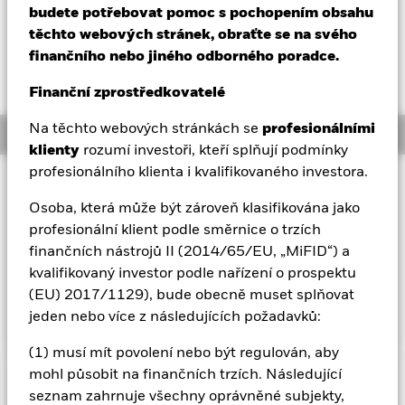
budete potřebovat pomoc s pochopením obsahu
Aladdin
těchto webových stránek, obraťte se na svého
finančního nebo jiného odborného poradce.
Naše společnost
Finanční zprostředkovatelé
Na těchto webových stránkách se
profesionálními
Overview
klienty
rozumí investoři, kteří splňují podmínky
profesionálního klienta i kvalifikovaného investora.
Investiční přístup
Osoba, která může být zároveň klasifikována jako
Cílem fondu je maximalizovat výnosy z vašich investic
pomocí kombinace růstu kapitálu a výnosu z aktiv fondu.
profesionální klient podle směrnice o trzích
Fond investuje alespoň 70 % svého celkového jmění do akcií
finančních nástrojů II (2014/65/EU, „MiFID“) a
společností, jejichž hlavním oborem podnikání je těžba
kvalifikovaný investor podle nařízení o prospektu
a/nebo produkce obecných a drahých kovů a/nebo minerálů.
(EU) 2017/1129), bude obecně muset splňovat
Fond nedrží fyzické zlato nebo kov.
jeden nebo více z následujících požadavků:
(1) musí mít povolení nebo být regulován, aby
mohl působit na finančních trzích. Následující
Důležité informace: Rizikový kapitál.
Hodnota investic a
seznam zahrnuje všechny oprávněné subjekty,
příjmů z nich může klesat i stoupat a není zaručena. Investoři