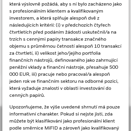
konkrétního odvětví, jež zahrnují problémy v oblasti životního
jak byl produkt v minulosti spravován, a porovnat jej s jeho
Nízké riziko
High Risk
Směrodatná odchylka (3 roky)
která výslovně požádá, aby s ní bylo zacházeno jako
24,98%
prostředí a udržitelnosti, vládní politiku, problémy s nabídkou
Overall
Management Fee
1,00%
Cenotvorba a burza
referenčním indexem.
a daně. Kolísání výnosů z cenných papírů z oboru těžby bývá
s profesionálním klientem a kvalifikovaným
Name
Weight (%)
Overall Morningstar Rating for BGF World Mining Fund, Class
k 31-čvc-26
obvykle ve srovnání s jinými majetkovými cennými papíry
Výkonnostní poplatek
0,00%
investorem, a která splňuje alespoň dvě z
D2, as of 31-čvc-26 rated against 256 Sector Equity Natural
Chart
nadprůměrné.
Správci portfolia
100
RIO TINTO PLC
Typicky nízké výnosy
Typicky vysoké výnosy
7,71
Bar chart with 2 data series.
Poměr P/E
20,97
Riziko protistrany: Platební neschopnost institucí
Resources Funds.
Minimální následná investice
USD 1 000,00
k 30-čvn-26
následujících kritérií: (i) v předchozích čtyřech
The chart has 1 X axis displaying categories.
poskytujících služby, jako je úschova aktiv nebo působících
k 30-čvn-26
Třída investora
Měna
NAV
Změna částky NAV
Změna 
čtvrtletích před podáním žádosti uskutečnil/a na
The chart has 1 Y axis displaying Values. Range: -25 to 100.
% tržní hodnoty
jako protistrana derivátů či jiných nástrojů, může fond vystavit
Sídlo
Scénáře výkonnosti strukturovaných
Lucembursko
GLENCORE PLC
7,15
finanční ztrátě.
75
Riziko likvidity: Nižší likvidita znamená, ze není
trzích s cennými papíry transakce značného
retailových investičních produktů a
A2
USD
113,71
3,20
dost kupujících nebo prodávajících, aby se umožnilo fondu
Správcovská společnost
BlackRock (Luxembourg) S.A.
BHP GROUP LTD
5,00
objemu s průměrnou četností alespoň 10 transakcí
Typ
Fond
Měřítko
Netto
nakupovat či prodávat investice pohotově.
pojistných produktů s investiční
Uhrazení
Datum obchodu + 3 dny
za čtvrtletí, ii) velikost jeho/jejího portfolia
A2
EUR
98,38
2,65
složkou
50
AGNICO EAGLE MINES LTD (ONTARIO)
4,99
Gold
32,08
31,58
0,50
Evy Hambro
finančních nástrojů, definovaného jako zahrnující
Dálnopis Bloomberg
Values
MERSMDU
Class D2
USD
132,59
3,74
peněžní vklady a finanční nástroje, přesahuje 500
Dokumentace
BARRICK MINING CORP
4,80
Diversified
28,52
29,64
-1,12
Datum spuštění třídy akcií
19-kvě-06
25
000 EUR, iii) pracuje nebo pracoval/a alespoň
Nařízení EU o strukturovaných retailových investičních
Měna třídy akcií
USD
ANGLO AMERICAN PLC
Copper
17,91
12,36
4,78
5,54
produktech a pojistných produktech s investiční složkou
jeden rok ve finančním sektoru na odborné pozici,
1 to 3 of 3
Previous
1
Ne
(PRIIPs) předepisuje metodiku výpočtu a zveřejňování
Třída aktiv
která vyžaduje znalosti v oblasti investování do
Podíly
BGF World Mining Fund Class D2 U.S. Dollar
0
Steel
10,86
12,42
-1,56
FREEPORT-MCMORAN INC
4,72
výsledků čtyř hypotetických scénářů výkonnosti týkajících se
Important Information
Olivia Markham
Factsheet
cenných papírů.
Klasifikace SFDR
Jiné
toho, jak se produkt může chovat za určitých podmínek, a
Aluminium
2,61
3,26
-0,65
NEWMONT CORPORATION
4,48
jejich zveřejňování na měsíční bázi. Uvedené údaje zahrnují
Částky průběžných poplatků
1,31%
Upozorňujeme, že výše uvedené shrnutí má pouze
-25
BGF World Mining Fund Class D2 USD - PRIIP
veškeré náklady samotného produktu, ale nemusí zahrnovat
U fondů s investičním cílem, které zahrnují integraci kritérií ESG,
2018
2023
2017
2022
2016
2021
2020
2025
2019
2024
Platinum Group Metals
1,96
2,26
-0,29
informativní charakter. Pokud si nejste jisti, zda
NUCOR CORPORATION
4,06
Tento materiál je určen k distribuci pouze profesionálním
veškeré náklady, které zaplatíte svému poradci nebo
mohou být přijaty kroky v rámci společnosti nebo nastat jiné
ISIN
LU0252968341
klientům (podle definice Úřadu pro finanční etiku nebo pravidel
můžete být klasifikováni jako profesionální klient
distributorovi. Údaje neberou v úvahu vaši osobní daňovou
situace, které mohou způsobit, že index bude mít v pasivním
Cash and/or Derivatives
1,92
0,00
1,92
WHEATON PRECIOUS METALS CORP
MiFID) a jiné osoby by se na něj neměly spoléhat.
3,92
Celkový výnos (%)
Benchmark omezení 1 (%)
situaci, která může rovněž ovlivnit, kolik získáte zpět. Výnos z
podle směrnice MiFID a zároveň jako kvalifikovaný
držení cenné papíry, které nemusí splňovat kritéria ESG. Více
Minimální počáteční investice
USD 100 000,00