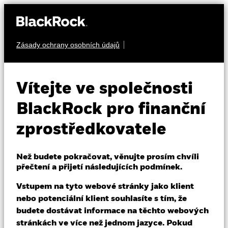
Zásady ochrany osobních údajů
O nás
PODÍLY
BGF World Mining
Produkty
Vítejte ve společnosti
Fund
Vzdělávání
BlackRock pro finanční
zprostředkovatele
Profesionální investoři
Než budete pokračovat, věnujte prosím chvíli
Czech Republic
přečtení a přijetí následujících podmínek.
Change location
NAV k 07-srp-26
1 den změny NAV k 07-srp-26
Vstupem na tyto webové stránky jako klient
BlackRock
USD 132,59
USD 3,74 (2,90%)
nebo potenciální klient souhlasíte s tím, že
52 WK: 79,84 - 141,72
budete dostávat informace na těchto webových
iShares
stránkách ve více než jednom jazyce. Pokud
Morningstar Rating