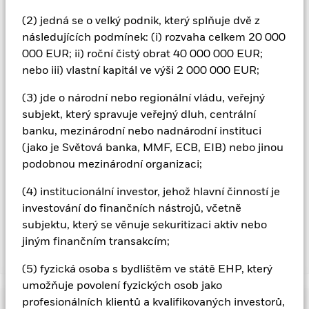
vhodné postupy k minimalizaci rizika nákazy jiné třídy akcií.
Pomocí rozbalovacího seznamu přímo pod názvem fondu si
(2) jedná se o velký podnik, který splňuje dvě z
můžete zobrazit seznam všech tříd akcií fondu - měnově
následujících podmínek: (i) rozvaha celkem 20 000
zajištěné třídy akcií jsou označeny slovem „Hedged“ v názvu
000 EUR; ii) roční čistý obrat 40 000 000 EUR;
třídy akcií. Úplný seznam všech měnově zajištěných tříd akcií
nebo iii) vlastní kapitál ve výši 2 000 000 EUR;
je navíc k dispozici na vyžádání u správcovské společnosti
fondu
(3) jde o národní nebo regionální vládu, veřejný
.
subjekt, který spravuje veřejný dluh, centrální
V rozsahu, v jakém fond provádí půjčování cenných papírů za
banku, mezinárodní nebo nadnárodní instituci
účelem snížení nákladů, obdrží fond 62,5 % z vytvořených
(jako je Světová banka, MMF, ECB, EIB) nebo jinou
souvisejících příjmů a zbývajících 37,5 % obdrží společnost
podobnou mezinárodní organizaci;
BlackRock jako zprostředkovatel půjčování cenných papírů.
Vzhledem k tomu, že sdílení výnosů z půjčování cenných
(4) institucionální investor, jehož hlavní činností je
papírů nezvyšuje náklady na provoz fondu, bylo z průběžných
investování do finančních nástrojů, včetně
poplatků vyloučeno.
subjektu, který se věnuje sekuritizaci aktiv nebo
jiným finančním transakcím;
Zobrazit méně
(5) fyzická osoba s bydlištěm ve státě EHP, který
BGF Asian Tiger Bond Fund
umožňuje povolení fyzických osob jako
profesionálních klientů a kvalifikovaných investorů,
Výkonnost