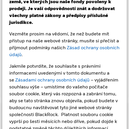
země, ve kterých jsou naše fondy povoleny k
zajištěné třídy akcií jsou označeny slovem „Hedged“ v názvu
prodeji. Je vaší odpovědností znát a dodržovat
třídy akcií. Úplný seznam všech měnově zajištěných tříd akcií
je navíc k dispozici na vyžádání u správcovské společnosti
všechny platné zákony a předpisy příslušné
fondu
jurisdikce.
.
Vezměte prosím na vědomí, že než budete mít
V rozsahu, v jakém fond provádí půjčování cenných papírů za
přístup na naše webové stránky, musíte si přečíst a
účelem snížení nákladů, obdrží fond 62,5 % z vytvořených
souvisejících příjmů a zbývajících 37,5 % obdrží společnost
přijmout podmínky našich
Zásad ochrany osobních
BlackRock jako zprostředkovatel půjčování cenných papírů.
údajů
.
Vzhledem k tomu, že sdílení výnosů z půjčování cenných
papírů nezvyšuje náklady na provoz fondu, bylo z průběžných
Jakmile potvrdíte, že souhlasíte s právními
poplatků vyloučeno.
informacemi uvedenými v tomto dokumentu a
se
Zásadami ochrany osobních údajů
– vyjádřením
souhlasu výše – umístíme do vašeho počítače
Zobrazit méně
soubor cookie, který vás rozpozná a zabrání tomu,
ESG Multi-Asset Fund
aby se tato stránka znovu objevila, pokud budete v
budoucnu navštěvovat tyto jiné webové stránky
Výkonnost
společnosti BlackRock. Platnost souboru cookie
vyprší po šesti měsících nebo dříve, pokud dojde k
Diagram
Základní údaje
podstatné změně těchto důležitých informací.