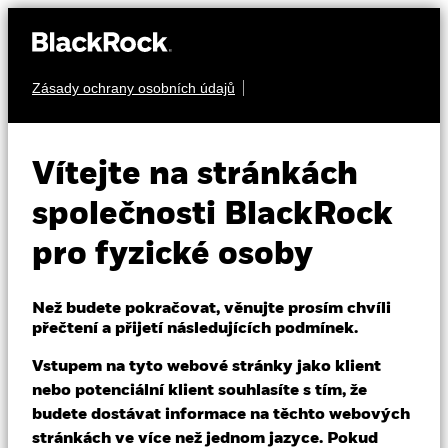
Zásady ochrany osobních údajů
O nás
VÍCE AKTIV
ESG Multi-Asset
Produkty
Vítejte na stránkách
Fund
Vzdělávání
společnosti BlackRock
pro fyzické osoby
Individuální investoři
Než budete pokračovat, věnujte prosím chvíli
Czech Republic
přečtení a přijetí následujících podmínek.
Change location
NAV k 07-srp-26
1 den změny NAV k 07-srp-26
Vstupem na tyto webové stránky jako klient
BlackRock
USD 67,35
USD 0,09 (0,13%)
nebo potenciální klient souhlasíte s tím, že
52 WK: 56,65 - 67,43
budete dostávat informace na těchto webových
iShares
stránkách ve více než jednom jazyce. Pokud
Morningstar Rating