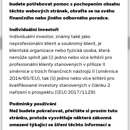
budete potřebovat pomoc s pochopením obsahu
Aladdin
těchto webových stránek, obraťte se na svého
finančního nebo jiného odborného poradce.
Naše společnost
Individuální investoři
Individuální investor, známý také jako
Overview
neprofesionální klient a soukromý klient, je
klientská organizace nebo fyzická osoba, která
nemůže splnit jak (i) jedno nebo více kritérií pro
Důležité informace: Rizikový kapitál.
Hodnota investic a
profesionální klienty stanovených v příloze II
příjmů z nich může klesat i stoupat a není zaručena. Investoři
směrnice o trzích finančních nástrojů II (směrnice
nemusí získat zpět částku, kterou původně investovali.
2014/65/EU), tak (ii) jedno nebo více kritérií pro
Všechny měnově zajištěné třídy akcií tohoto fondu používají k
kvalifikované investory stanovených v článku 2
zajištění měnového rizika deriváty. Použití derivátů pro určitou
nařízení o prospektu ((EU) 2017/1129).
třídu akcií by mohlo představovat potenciální riziko nákazy
(známé také jako „spill-over“) pro ostatní třídy akcií ve fondu.
Podmínky používání
Správcovská společnost fondu zajistí, aby byly zavedeny
Než budete pokračovat, přečtěte si prosím tuto
vhodné postupy k minimalizaci rizika nákazy jiné třídy akcií.
stránku, protože vysvětluje některá zákonná
Pomocí rozbalovacího seznamu přímo pod názvem fondu si
omezení týkající se šíření těchto informací a
můžete zobrazit seznam všech tříd akcií fondu - měnově