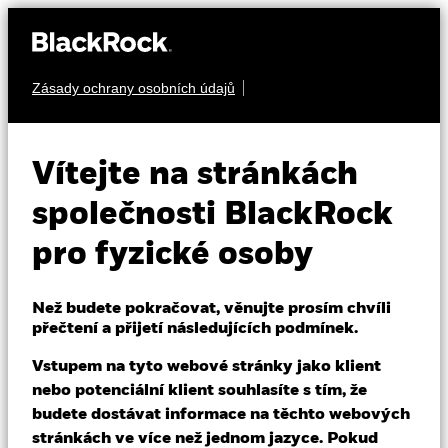
Zásady ochrany osobních údajů
O nás
HOTOVÉ PENÍZE
BlackRock ICS
Produkty
Vítejte na stránkách
Sterling Government
Vzdělávání
společnosti BlackRock
Liquidity Fund
pro fyzické osoby
Individuální investoři
Než budete pokračovat, věnujte prosím chvíli
Czech Republic
přečtení a přijetí následujících podmínek.
Change location
Vstupem na tyto webové stránky jako klient
BlackRock
nebo potenciální klient souhlasíte s tím, že
Transactional NAV as of 07-srp-26
budete dostávat informace na těchto webových
GBP 119,09
iShares
stránkách ve více než jednom jazyce. Pokud