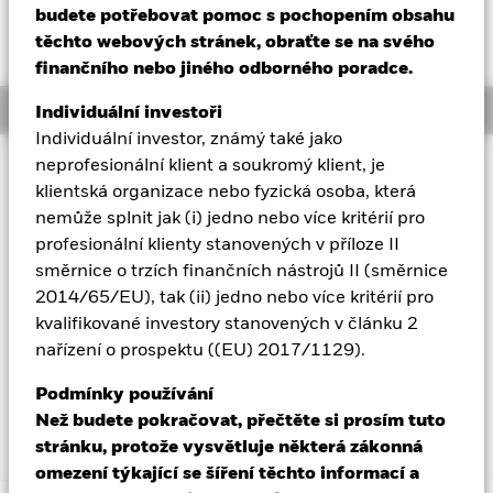
budete potřebovat pomoc s pochopením obsahu
MTM NAV as of 07-srp-26 Closing
% Difference
Aladdin
GBP 119,0923
0,0013
těchto webových stránek, obraťte se na svého
finančního nebo jiného odborného poradce.
Naše společnost
Overview
Individuální investoři
Individuální investor, známý také jako
neprofesionální klient a soukromý klient, je
Důležité informace: Rizikový kapitál.
Hodnota investic a
klientská organizace nebo fyzická osoba, která
příjmů z nich může klesat i stoupat a není zaručena. Investoři
nemůže splnit jak (i) jedno nebo více kritérií pro
nemusí získat zpět částku, kterou původně investovali.
profesionální klienty stanovených v příloze II
Krátkodobé fondy peněžního trhu obecně nevykazují
směrnice o trzích finančních nástrojů II (směrnice
extrémní cenové odchylky. Na fond budou mít dopad změny
2014/65/EU), tak (ii) jedno nebo více kritérií pro
úrokových sazeb. Investiční riziko je soustředěno do určitých
sektorů, zemí, měn nebo společností. To znamená, že fond je
kvalifikované investory stanovených v článku 2
citlivější na jakékoli místní hospodářské, tržní nebo politické
nařízení o prospektu ((EU) 2017/1129).
události, události související s udržitelností nebo regulatorní
události.
Podmínky používání
Než budete pokračovat, přečtěte si prosím tuto
stránku, protože vysvětluje některá zákonná
Zobrazit méně
omezení týkající se šíření těchto informací a
BlackRock ICS Sterling Government Liquidity Fund