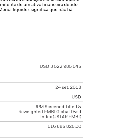
 emitente de um ativo financeiro detido
 Menor liquidez significa que não há
USD 3 522 985 045
24 set. 2018
USD
JPM Screened Tilted &
Reweighted EMBI Global Dvsd
Index (JSTAR EMBI)
116 885 825,00