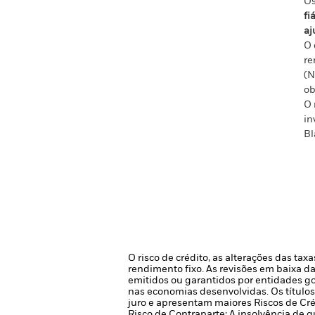
Os
fi
aj
O 
re
(N
ob
O 
in
Bl
O risco de crédito, as alterações das ta
rendimento fixo. As revisões em baixa da
emitidos ou garantidos por entidades g
nas economias desenvolvidas.
Os título
juro e apresentam maiores Riscos de Cré
Risco de Contraparte: A insolvência de q