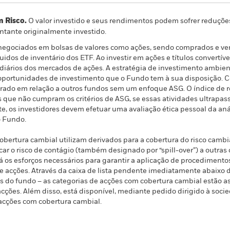
m Risco.
O valor investido e seus rendimentos podem sofrer reduçõe
ntante originalmente investido.
negociados em bolsas de valores como ações, sendo comprados e ve
uidos de inventário dos ETF. Ao investir em ações e títulos convertí
iários dos mercados de ações. A estratégia de investimento ambient
 oportunidades de investimento que o Fundo tem à sua disposição.
do em relação a outros fundos sem um enfoque ASG. O índice de r
 que não cumpram os critérios de ASG, se essas atividades ultrapass
te, os investidores devem efetuar uma avaliação ética pessoal da an
o Fundo.
bertura cambial utilizam derivados para a cobertura do risco cambia
ar o risco de contágio (também designado por “spill-over”) a outras 
á os esforços necessários para garantir a aplicação de procedime
 de acções. Através da caixa de lista pendente imediatamente abaix
ões do fundo – as categorias de acções com cobertura cambial estão 
ções. Além disso, está disponível, mediante pedido dirigido à socie
acções com cobertura cambial.