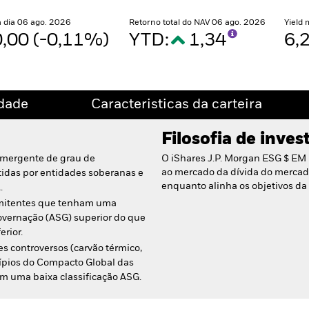
a dia 06 ago. 2026
Retorno total do NAV 06 ago. 2026
Yield 
,00 (-0,11%)
YTD:
1,34
6,
idade
Caracteristicas da carteira
Filosofia de inve
emergente de grau de
O iShares J.P. Morgan ESG $ EM
ao mercado da dívida do merc
tidas por entidades soberanas e
enquanto alinha os objetivos da
.
emitentes que tenham uma
governação (ASG) superior do que
rior.
s controversos (carvão térmico,
cípios do Compacto Global das
 uma baixa classificação ASG.