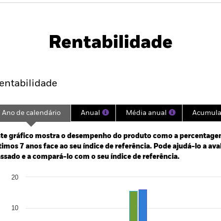
PRIIP KID
Ficha Informativa
P
 $ EM Bond
Download
Rentabilidade
idade
Caracteristicas da carteira
entabilidade
Ano de calendário
Anual
Média anual
Acumul
ge: 2018-09-01 00:00:00 to 2026-08-06 00:00:00.
te gráfico mostra o desempenho do produto como a percentagem
: -15 to 30.
timos 7 anos face ao seu índice de referência. Pode ajudá-lo a av
ssado e a compará-lo com o seu índice de referência.
art
20
r chart with 2 data series.
e chart has 1 X axis displaying categories.
e chart has 1 Y axis displaying Values. Range: -30 to 20.
10