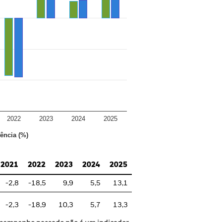
2022
2023
2024
2025
rência (%)
2021
2022
2023
2024
2025
-2,8
-18,5
9,9
5,5
13,1
-2,3
-18,9
10,3
5,7
13,3