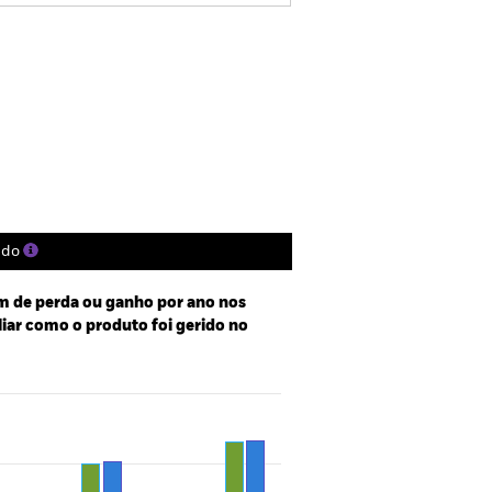
rospecto
SFDR Web Disclosure
Títulos
Literatura
ado
 de perda ou ganho por ano nos
aliar como o produto foi gerido no