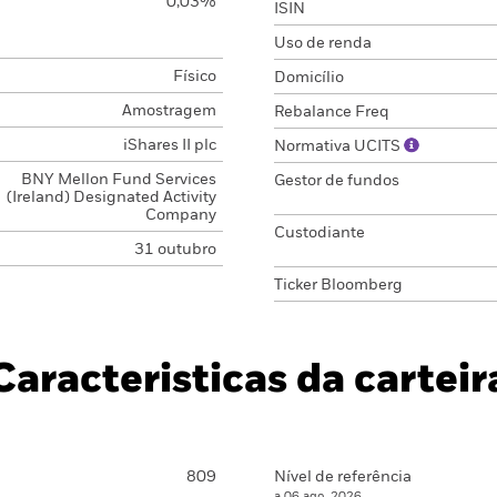
0,03%
ISIN
Uso de renda
Físico
Domicílio
Amostragem
Rebalance Freq
iShares II plc
Normativa UCITS
BNY Mellon Fund Services
Gestor de fundos
(Ireland) Designated Activity
Company
Custodiante
31 outubro
Ticker Bloomberg
Caracteristicas da carteir
809
Nível de referência
a 06 ago. 2026