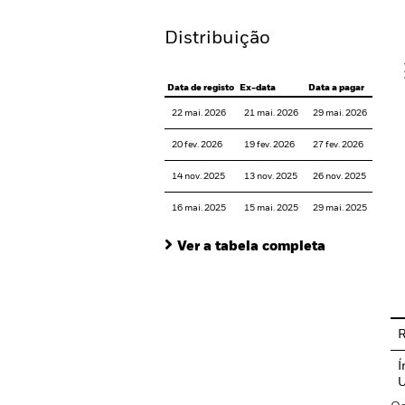
Distribuição
V
Data de registo
Ex-data
Data a pagar
22 mai. 2026
21 mai. 2026
29 mai. 2026
20 fev. 2026
19 fev. 2026
27 fev. 2026
14 nov. 2025
13 nov. 2025
26 nov. 2025
16 mai. 2025
15 mai. 2025
29 mai. 2025
Ver a tabela completa
En
R
Í