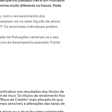
sempenho passado não é um indicador
orma muito diferente no futuro. Pode
, com o reinvestimento dos
seiam-se no valor líquido de ativos
F. Os acionistas individuais podem
ado de flutuações cambiais se o seu
cálculo do desempenho passado.
Fonte:
nificativo nos resultados dos títulos de
l de risco.
Os títulos de rendimento fixo
isco de Crédito" mais elevado do que
mais sensíveis a alterações das taxas de
de ativos ou a atuação como contraparte