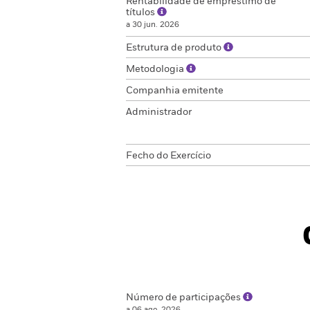
Rentabilidade de empréstimo de
títulos
a 30 jun. 2026
Estrutura de produto
Metodologia
Companhia emitente
Administrador
Fecho do Exercício
Número de participações
a 06 ago. 2026