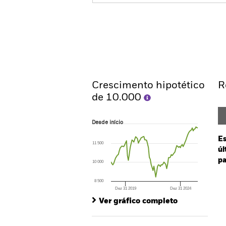
iShares JP Morgan Advanced
UCITS ETF
Resumo
Rentabil
Crescimento hipotético
R
de 10.000
Desde início
Desde início
Line chart with 96 data points.
The chart has 1 X axis displaying Time. Ran
Es
11 500
The chart has 1 Y axis displaying values. Range
úl
pa
10 000
Ch
8 500
Ba
Dez 31 2019
Dez 31 2024
End of interactive chart.
Th
Ver gráfico completo
Th