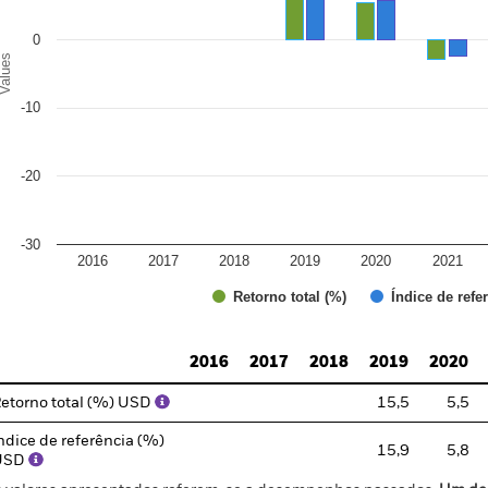
0
alues
-10
-20
-30
2016
2017
2018
2019
2020
2021
Índice de refe
Retorno total (%)
d of interactive chart.
2016
2017
2018
2019
2020
etorno total (%) USD
15,5
5,5
ndice de referência (%)
15,9
5,8
USD