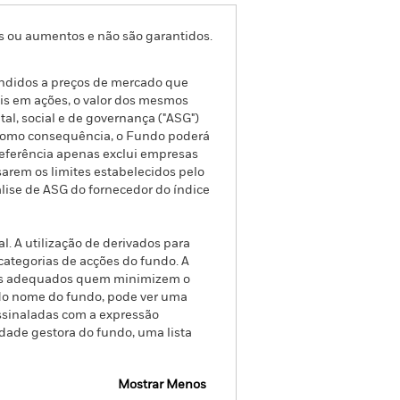
s ou aumentos e não são garantidos.
ndidos a preços de mercado que
veis em ações, o valor dos mesmos
al, social e de governança ("ASG")
 Como consequência, o Fundo poderá
eferência apenas exclui empresas
arem os limites estabelecidos pelo
álise de ASG do fornecedor do índice
l. A utilização de derivados para
categorias de acções do fundo. A
ntos adequados quem minimizem o
o do nome do fundo, pode ver uma
assinaladas com a expressão
dade gestora do fundo, uma lista
Mostrar Menos