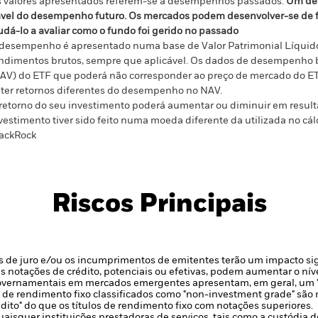
 valores apresentados referem-se a desempenhos passados.
Um de
ável do desempenho futuro. Os mercados podem desenvolver-se de f
udá-lo a avaliar como o fundo foi gerido no passado
desempenho é apresentado numa base de Valor Patrimonial Líquido
ndimentos brutos, sempre que aplicável. Os dados de desempenho ba
AV) do ETF que poderá não corresponder ao preço de mercado do ET
ter retornos diferentes do desempenho no NAV.
retorno do seu investimento poderá aumentar ou diminuir em result
vestimento tiver sido feito numa moeda diferente da utilizada no 
ackRock
Riscos Principais
xas de juro e/ou os incumprimentos de emitentes terão um impacto sig
s notações de crédito, potenciais ou efetivas, podem aumentar o níve
overnamentais em mercados emergentes apresentam, em geral, um "R
s de rendimento fixo classificados como "non-investment grade" são 
dito" do que os títulos de rendimento fixo com notações superiores.
uaisquer instituições prestadoras de serviços, tais como a custódia 