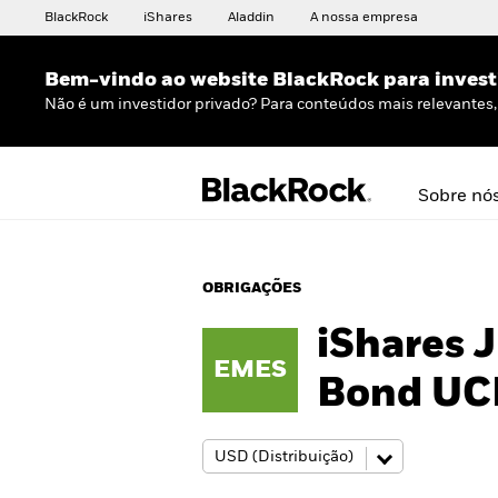
BlackRock
iShares
Aladdin
A nossa empresa
Bem-vindo ao website BlackRock para invest
Não é um investidor privado? Para conteúdos mais relevantes, 
Sobre nó
OBRIGAÇÕES
iShares 
EMES
Bond UC