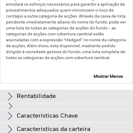
envidará os esforços necessários para garantir a aplicação de
procedimentos adequados quem minimizem o risco de
contágio a outra categoria de acções. Através da caixa de lista
pendente imediatamente abaixo do nome do fundo, pode ver
uma lista de todas as categorias de acções do fundo – as
categorias de acções com cobertura cambial estão
assinaladas com a expressão “Hedged” no nome da categoria
de acções. Além disso, está disponível, mediante pedido
dirigido à sociedade gestora do fundo, uma lista completa de
todas as categorias de acções com cobertura cambial.
Mostrar Menos
iShares Global Corp Bond UCITS ETF
Rentabilidade
Crescimento hipotético de 10.000
Características Chave
O risco de crédito, as alterações das taxas de juro e/ou os
incumprimentos de emitentes terão um impacto significativo
nos resultados dos títulos de rendimento fixo. As revisões em
Ver gráfico completo
Caracteristicas da carteira
baixa das notações de crédito, potenciais ou efetivas, podem