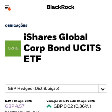
Bem-vindo ao website BlackRock para investidores
privados.
OBRIGAÇÕES
Não é um investidor privado? Para conteúdos mais relevantes, por
iShares Global
favor actualize
o seu tipo de usuário.
Corp Bond UCITS
CRHG
Sobre nós
ETF
Produtos
Perspectivas
Recursos
NAV a 04 ago. 2026
Variação do NAV a dia 04 ago. 2026
Privados
GBP 4,57
GBP 0,02 (0,36%)