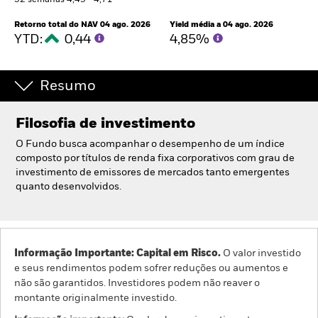
52 semanas 4,49 - 4,71
Portugal
Change location
Retorno total do NAV 04 ago. 2026
Yield média a 04 ago. 2026
YTD:
0,44
4,85%
BlackRock
Resumo
iShares
Filosofia de investimento
Aladdin
O Fundo busca acompanhar o desempenho de um índice
composto por títulos de renda fixa corporativos com grau de
A nossa empresa
investimento de emissores de mercados tanto emergentes
quanto desenvolvidos.
Informação Importante: Capital em Risco.
O valor investido
e seus rendimentos podem sofrer reduções ou aumentos e
não são garantidos. Investidores podem não reaver o
montante originalmente investido.