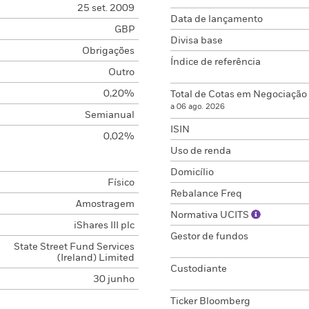
25 set. 2009
Data de lançamento
GBP
Divisa base
Obrigações
Índice de referência
Outro
0,20%
Total de Cotas em Negociação
a 06 ago. 2026
Semianual
ISIN
0,02%
Uso de renda
Domicílio
Físico
Rebalance Freq
Amostragem
Normativa UCITS
iShares III plc
Gestor de fundos
State Street Fund Services
(Ireland) Limited
Custodiante
30 junho
Ticker Bloomberg