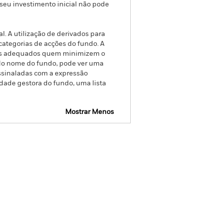
o seu investimento inicial não pode
l. A utilização de derivados para
categorias de acções do fundo. A
ntos adequados quem minimizem o
o do nome do fundo, pode ver uma
assinaladas com a expressão
dade gestora do fundo, uma lista
Mostrar Menos
ormativa
Prospecto
Download
Títulos
Literatura