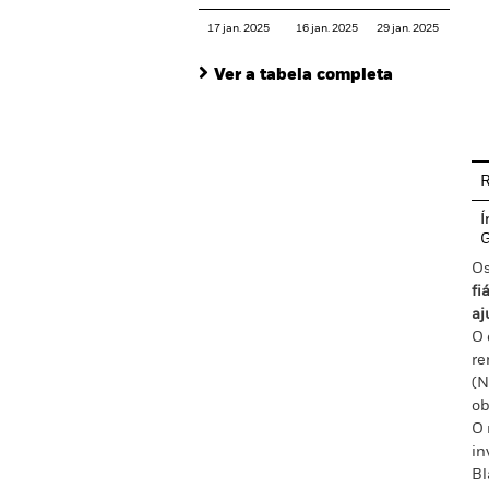
17 jan. 2025
16 jan. 2025
29 jan. 2025
Ver a tabela completa
En
R
Í
Os
fi
aj
O 
re
(N
ob
O 
in
Bl