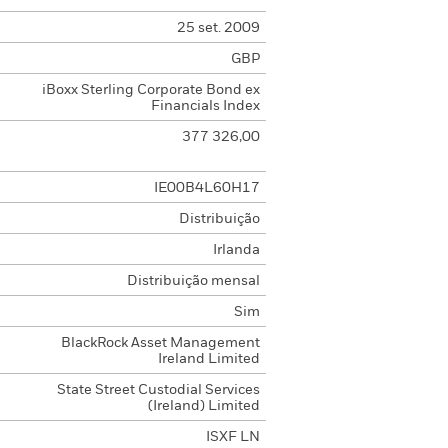
25 set. 2009
GBP
iBoxx Sterling Corporate Bond ex
Financials Index
377 326,00
IE00B4L60H17
Distribuição
Irlanda
Distribuição mensal
Sim
BlackRock Asset Management
Ireland Limited
State Street Custodial Services
(Ireland) Limited
ISXF LN