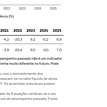
2022
2023
2024
2025
rência (%)
2021
2022
2023
2024
2025
-4,2
-20,3
9,2
-0,2
6,9
-3,9
-20,4
9,5
0,0
7,0
sempenho passado não é um indicador
orma muito diferente no futuro. Pode
, com o reinvestimento dos
seiam-se no valor líquido de ativos
F. Os acionistas individuais podem
ado de flutuações cambiais se o seu
cálculo do desempenho passado.
Fonte: