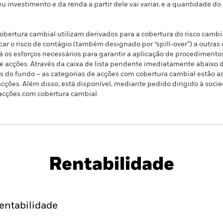
eu investimento e da renda a partir dele vai variar, e a quantidade d
bertura cambial utilizam derivados para a cobertura do risco cambia
ar o risco de contágio (também designado por “spill-over”) a outras 
á os esforços necessários para garantir a aplicação de procedime
 de acções. Através da caixa de lista pendente imediatamente abaix
ões do fundo – as categorias de acções com cobertura cambial estão 
ções. Além disso, está disponível, mediante pedido dirigido à socie
acções com cobertura cambial.
PRIIP KID
Ficha Inf
nancials UCITS ETF
Rentabilidade
idade
Caracteristicas da carteira
entabilidade