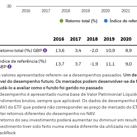
-30
2016
2017
2018
2019
2020
2021
Índice de refe
Retorno total (%)
d of interactive chart.
2016
2017
2018
2019
2020
etorno total (%) GBP
13,6
3,4
-2,0
10,9
8,9
ndice de referência (%)
13,7
3,7
-1,9
11,1
9,0
GBP
 valores apresentados referem-se a desempenhos passados.
Um de
ável do desempenho futuro. Os mercados podem desenvolver-se de f
udá-lo a avaliar como o fundo foi gerido no passado
desempenho é apresentado numa base de Valor Patrimonial Líquido
ndimentos brutos, sempre que aplicável. Os dados de desempenho ba
AV) do ETF que poderá não corresponder ao preço de mercado do ET
ter retornos diferentes do desempenho no NAV.
retorno do seu investimento poderá aumentar ou diminuir em result
vestimento tiver sido feito numa moeda diferente da utilizada no 
ackRock