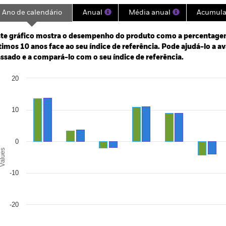
Ano de calendário
Anual
Média anual
Acumul
ge: 2009-09-01 00:00:00 to 2026-08-06 00:00:00.
te gráfico mostra o desempenho do produto como a percentagem
: -80 to 160.
timos 10 anos face ao seu índice de referência. Pode ajudá-lo a a
ssado e a compará-lo com o seu índice de referência.
art
20
r chart with 2 data series.
e chart has 1 X axis displaying categories.
e chart has 1 Y axis displaying Values. Range: -30 to 20.
10
0
alues
-10
-20