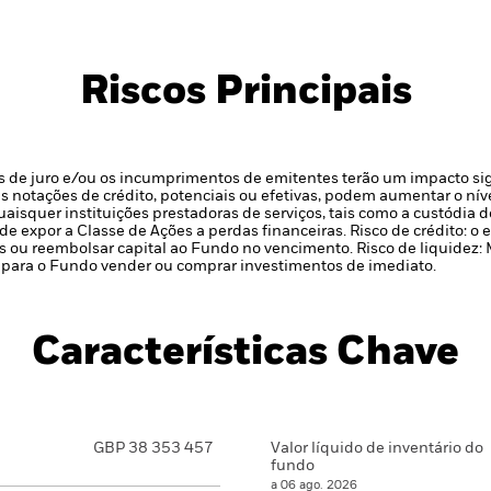
Riscos Principais
xas de juro e/ou os incumprimentos de emitentes terão um impacto sig
s notações de crédito, potenciais ou efetivas, podem aumentar o níve
uaisquer instituições prestadoras de serviços, tais como a custódia 
de expor a Classe de Ações a perdas financeiras.
Risco de crédito: o
 ou reembolsar capital ao Fundo no vencimento.
Risco de liquidez:
para o Fundo vender ou comprar investimentos de imediato.
Características Chave
GBP 38 353 457
Valor líquido de inventário do
fundo
a 06 ago. 2026