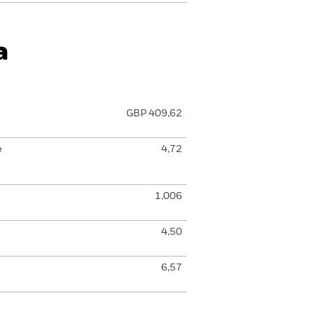
a
GBP 409,62
e
4,72
1,006
4,50
6,57