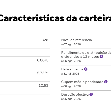
Caracteristicas da carteir
328
Nível de referência
a 07 ago. 2026
-
Rendimento da distribuição d
dividendos a 12 meses
6,00%
a 06 ago. 2026
Beta a 3 anos
5,78%
a 31 jul. 2026
Cupom médio ponderado
10,53
a 06 ago. 2026
Duração efectiva
a 06 ago. 2026