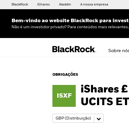
BlackRock
iShares
Aladdin
A nossa empresa
Bem-vindo ao website BlackRock para invest
Não é um investidor privado? Para conteúdos mais relevantes, 
Sobre nó
OBRIGAÇÕES
iShares £
ISXF
UCITS E