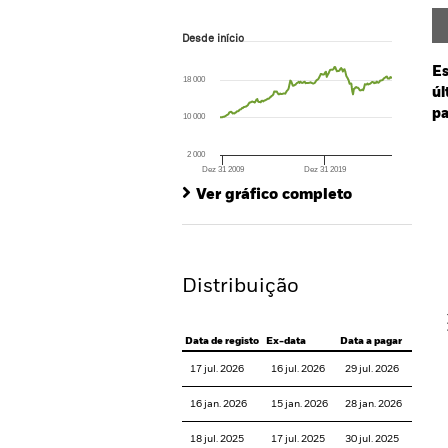
Desde início
Desde início
Line chart with 204 data points.
The chart has 1 X axis displaying Time. Ran
Es
18 000
The chart has 1 Y axis displaying values. Range
úl
pa
10 000
Ch
2 000
Ba
Dez 31 2009
Dez 31 2019
End of interactive chart.
Th
Ver gráfico completo
Th
Distribuição
V
Data de registo
Ex-data
Data a pagar
17 jul. 2026
16 jul. 2026
29 jul. 2026
16 jan. 2026
15 jan. 2026
28 jan. 2026
18 jul. 2025
17 jul. 2025
30 jul. 2025