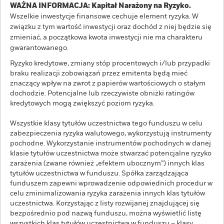
WAŻNA INFORMACJA: Kapitał Narażony na Ryzyko.
Wszelkie inwestycje finansowe cechuje element ryzyka. W
związku z tym wartość inwestycji oraz dochód z niej będzie się
zmieniać, a początkowa kwota inwestycji nie ma charakteru
gwarantowanego.
Ryzyko kredytowe, zmiany stóp procentowych i/lub przypadki
braku realizacji zobowiązań przez emitenta będą mieć
znaczący wpływ na zwrot z papierów wartościowych o stałym
dochodzie. Potencjalne lub rzeczywiste obniżki ratingów
kredytowych mogą zwiększyć poziom ryzyka.
Wszystkie klasy tytułów uczestnictwa tego funduszu w celu
zabezpieczenia ryzyka walutowego, wykorzystują instrumenty
pochodne. Wykorzystanie instrumentów pochodnych w danej
klasie tytułów uczestnictwa może stwarzać potencjalne ryzyko
zarażenia (zwane również „efektem ubocznym”) innych klas
tytułów uczestnictwa w funduszu. Spółka zarządzająca
funduszem zapewni wprowadzenie odpowiednich procedur w
celu zminimalizowania ryzyka zarażenia innych klas tytułów
uczestnictwa. Korzystając z listy rozwijanej znajdującej się
bezpośrednio pod nazwą funduszu, można wyświetlić listę
wszystkich klas tytułów uczestnictwa w funduszu – klasy