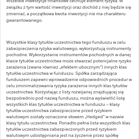
Wszelkie inwestycje finansowe cechuje element ryzyka. W
związku z tym wartość inwestycji oraz dochód z niej będzie się
zmieniać, a początkowa kwota inwestycji nie ma charakteru
gwarantowanego.
Wszystkie klasy tytułów uczestnictwa tego funduszu w celu
zabezpieczenia ryzyka walutowego, wykorzystują instrumenty
pochodne. Wykorzystanie instrumentów pochodnych w danej
klasie tytułów uczestnictwa może stwarzać potencjalne ryzyko
zarażenia (zwane również „efektem ubocznym”) innych klas
tytułów uczestnictwa w funduszu. Spółka zarządzająca
funduszem zapewni wprowadzenie odpowiednich procedur w
celu zminimalizowania ryzyka zarażenia innych klas tytułów
uczestnictwa. Korzystając z listy rozwijanej znajdującej się
bezpośrednio pod nazwą funduszu, można wyświetlić listę
wszystkich klas tytułów uczestnictwa w funduszu – klasy
tytułów uczestnictwa zabezpieczone przed ryzykiem
walutowym zostały oznaczone słowem „Hedged” w nazwie
klasy tytułu uczestnictwa. Ponadto pełna lista wszystkich klas
tytułów uczestnictwa zabezpieczonych przed ryzykiem
walutowym udostępniana jest na życzenie przez spółkę