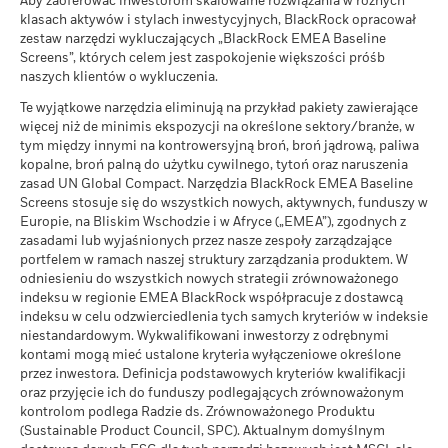
Aby zaoferować inwestorom skalowalne rozwiązania w różnych
Rating ESG Funduszu MSCI
Średni zwrot w każdym roku
A
Powyższa tabela podsumowuje dane pożyczek dostępne dla
globalnego wpływu ONZ
zwroty, które różnią się od wyników WAN.
(AAA-CCC)
klasach aktywów i stylach inwestycyjnych, BlackRock opracował
funduszu.
na dzień 07-sie-2026
Jeśli inwestycji dokonano w walucie innej niż ta, której użyto
na dzień 17-lip-2026
zestaw narzędzi wykluczających „BlackRock EMEA Baseline
Jaki zwrot możesz otrzymać po odliczeniu 
do obliczenia poprzednich wyników, zwrot z inwestycji może w
Korzystny
MSCI – Węgiel energetyczny
Screens”, których celem jest zaspokojenie większości próśb
0,00%
Średni zwrot w każdym roku
Informacje znajdujące się w tabeli Podsumowanie pożyczki
Ocena jakości ESG MSCI (0-
6,34
wyniku wahań kursu wzrosnąć lub zmaleć.
Źródło:
Blackrock
naszych klientów o wykluczenia.
Zobacz wszystkie dokumenty
nie będą wyświetlane w przypadku funduszy, które
10)
Scenariusz warunków skrajnych pokazuje, ile pieniędzy
na dzień 07-sie-2026
uczestniczyły w pożyczaniu papierów wartościowych przez
na dzień 17-lip-2026
Te wyjątkowe narzędzia eliminują na przykład pakiety zawierające
możesz odzyskać w ekstremalnych warunkach rynkowych.
okres krótszy niż 12 miesięcy. Przedstawione dane liczbowe
MSCI – Piaski roponośne
0,00%
więcej niż de minimis ekspozycji na określone sektory/branże, w
Globalna klasyfikacja Lipper
Equity US
na dzień 07-sie-2026
dotyczą wyników osiągniętych w przeszłości. Wyniki
tym między innymi na kontrowersyjną broń, broń jądrową, paliwa
Funduszu
osiągnięte w przeszłości nie są wiarygodnym wskaźnikiem
kopalne, broń palną do użytku cywilnego, tytoń oraz naruszenia
na dzień 17-lip-2026
zasad UN Global Compact. Narzędzia BlackRock EMEA Baseline
wyników bieżących lub przyszłych.
Screens stosuje się do wszystkich nowych, aktywnych, funduszy w
Średnia ważona intensywność
65,58
Polityka BlackRock zakłada ujawnianie informacji o wynikach
emisji dwutlenku węgla MSCI
Europie, na Bliskim Wschodzie i w Afryce („EMEA”), zgodnych z
w interwałach kwartalnych z jednomiesięcznym opóźnieniem.
Pokrycie powiązań
99,07%
(tony CO2E/SPRZEDAŻ
zasadami lub wyjaśnionych przez nasze zespoły zarządzające
biznesowych
Oznacza to, że zyski uzyskane od 01/01/2019 do
W MLN. $)
portfelem w ramach naszej struktury zarządzania produktem. W
na dzień 07-sie-2026
31/12/2019 mogą zostać przekazane do informacji
na dzień 17-lip-2026
odniesieniu do wszystkich nowych strategii zrównoważonego
publicznej od 01/02/2020.
Procent Funduszu nie
0,93%
indeksu w regionie EMEA BlackRock współpracuje z dostawcą
Domniemany wzrost
> 3,0°C
pokryty
indeksu w celu odzwierciedlenia tych samych kryteriów w indeksie
temperatury MSCI (0-3,0+°C)
Wraz z upływem czasu maksymalna kwota pożyczki może ulec
na dzień 07-sie-2026
niestandardowym. Wykwalifikowani inwestorzy z odrębnymi
zwiększeniu lub zmniejszeniu.
na dzień 17-lip-2026
kontami mogą mieć ustalone kryteria wyłączeniowe określone
Przedstawiona powyżej ekspozycja na powiązania biznesowe
przez inwestora. Definicja podstawowych kryteriów kwalifikacji
W przypadku pożyczek papierów wartościowych istnieje ryzyko
Pokrycie ESG MSCI w %
99,70
BlackRock w obszarze węgla termalnego i piasków
oraz przyjęcie ich do funduszy podlegających zrównoważonym
straty, jeśli pożyczkobiorca nie wywiąże się ze swoich
na dzień 17-lip-2026
roponośnych jest obliczana i raportowana w przypadku spółek,
kontrolom podlega Radzie ds. Zrównoważonego Produktu
zobowiązań przed zwrotem papierów wartościowych, a w
(Sustainable Product Council, SPC). Aktualnym domyślnym
które uzyskują ponad 5% przychodów z węgla
Ocena jakości ESG MSCI –
24,18
wyniku ruchów na rynku wartość posiadanego zabezpieczenia