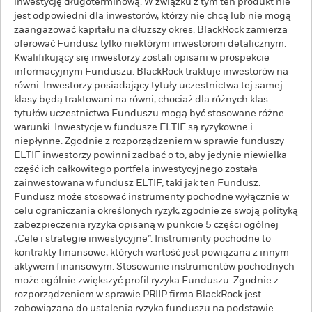
inwestycję długoterminową. W związku z tym ten produkt nie
jest odpowiedni dla inwestorów, którzy nie chcą lub nie mogą
zaangażować kapitału na dłuższy okres. BlackRock zamierza
oferować Fundusz tylko niektórym inwestorom detalicznym.
Kwalifikujący się inwestorzy zostali opisani w prospekcie
informacyjnym Funduszu. BlackRock traktuje inwestorów na
równi. Inwestorzy posiadający tytuły uczestnictwa tej samej
klasy będą traktowani na równi, chociaż dla różnych klas
tytułów uczestnictwa Funduszu mogą być stosowane różne
warunki. Inwestycje w fundusze ELTIF są ryzykowne i
niepłynne. Zgodnie z rozporządzeniem w sprawie funduszy
ELTIF inwestorzy powinni zadbać o to, aby jedynie niewielka
część ich całkowitego portfela inwestycyjnego została
zainwestowana w fundusz ELTIF, taki jak ten Fundusz.
Fundusz może stosować instrumenty pochodne wyłącznie w
celu ograniczania określonych ryzyk, zgodnie ze swoją polityką
zabezpieczenia ryzyka opisaną w punkcie 5 części ogólnej
„Cele i strategie inwestycyjne”. Instrumenty pochodne to
kontrakty finansowe, których wartość jest powiązana z innym
aktywem finansowym. Stosowanie instrumentów pochodnych
może ogólnie zwiększyć profil ryzyka Funduszu. Zgodnie z
rozporządzeniem w sprawie PRIIP firma BlackRock jest
zobowiązana do ustalenia ryzyka funduszu na podstawie