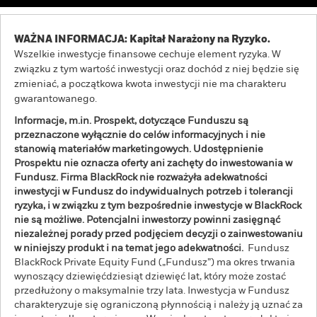
WAŻNA INFORMACJA: Kapitał Narażony na Ryzyko.
Wszelkie inwestycje finansowe cechuje element ryzyka. W
związku z tym wartość inwestycji oraz dochód z niej będzie się
zmieniać, a początkowa kwota inwestycji nie ma charakteru
gwarantowanego.
Informacje, m.in. Prospekt, dotyczące Funduszu są
przeznaczone wyłącznie do celów informacyjnych i nie
stanowią materiałów marketingowych. Udostępnienie
Prospektu nie oznacza oferty ani zachęty do inwestowania w
Fundusz. Firma BlackRock nie rozważyła adekwatności
inwestycji w Fundusz do indywidualnych potrzeb i tolerancji
ryzyka, i w związku z tym bezpośrednie inwestycje w BlackRock
nie są możliwe. Potencjalni inwestorzy powinni zasięgnąć
niezależnej porady przed podjęciem decyzji o zainwestowaniu
w niniejszy produkt i na temat jego adekwatności.
Fundusz
BlackRock Private Equity Fund („Fundusz”) ma okres trwania
wynoszący dziewięćdziesiąt dziewięć lat, który może zostać
przedłużony o maksymalnie trzy lata. Inwestycja w Fundusz
charakteryzuje się ograniczoną płynnością i należy ją uznać za