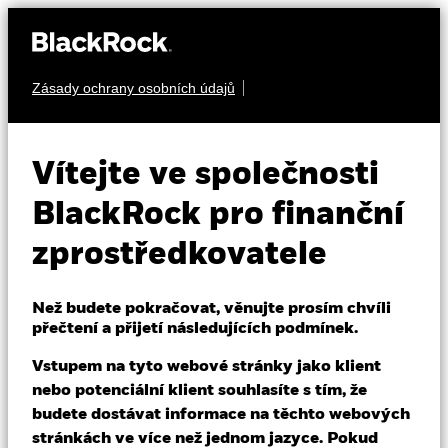
Zásady ochrany osobních údajů
O nás
PODÍLY
iShares AI
Produkty
Vítejte ve společnosti
Innovation Active
IART
Vzdělávání
BlackRock pro finanční
UCITS ETF
Aktivní
zprostředkovatele
Profesionální investoři
Než budete pokračovat, věnujte prosím chvíli
Czech Republic
přečtení a přijetí následujících podmínek.
Change location
Vstupem na tyto webové stránky jako klient
BlackRock
nebo potenciální klient souhlasíte s tím, že
NAV k 06-srp-26
1 den změny NAV k 06-srp-26
budete dostávat informace na těchto webových
USD 7,98
USD -0,07 (-0,82%)
iShares
stránkách ve více než jednom jazyce. Pokud