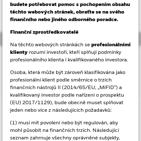
52 WK: 5,38 - 9,79
budete potřebovat pomoc s pochopením obsahu
Aladdin
těchto webových stránek, obraťte se na svého
NAV celkový výnos k 06-srp-26
YTD:
31,68%
finančního nebo jiného odborného poradce.
Naše společnost
Finanční zprostředkovatelé
Overview
Na těchto webových stránkách se
profesionálními
klienty
rozumí investoři, kteří splňují podmínky
INVESTIČNÍ CÍL
profesionálního klienta i kvalifikovaného investora.
Investiční cíl fondu je dosáhnout dlouhodobého kapitálového
růstu investováním celosvětově do majetkových cenných
Osoba, která může být zároveň klasifikována jako
papírů společností, jejichž převažující hospodářskou činností
profesionální klient podle směrnice o trzích
je rozvoj, vývoj a využívání technologie umělé inteligence.
finančních nástrojů II (2014/65/EU, „MiFID“) a
kvalifikovaný investor podle nařízení o prospektu
(EU) 2017/1129), bude obecně muset splňovat
jeden nebo více z následujících požadavků:
Důležité informace: Rizikový kapitál.
Hodnota investic a
příjmů z nich může klesat i stoupat a není zaručena. Investoři
(1) musí mít povolení nebo být regulován, aby
nemusí získat zpět částku, kterou původně investovali.
mohl působit na finančních trzích. Následující
seznam zahrnuje všechny oprávněné subjekty,