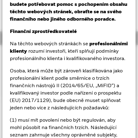
52 WK: 5,86 - 7,42
budete potřebovat pomoc s pochopením obsahu
Aladdin
těchto webových stránek, obraťte se na svého
NAV celkový výnos k 05-srp-26
YTD:
14,36%
finančního nebo jiného odborného poradce.
Naše společnost
Finanční zprostředkovatelé
Overview
Na těchto webových stránkách se
profesionálními
klienty
rozumí investoři, kteří splňují podmínky
INVESTIČNÍ CÍL
profesionálního klienta i kvalifikovaného investora.
Fond je aktivně řízen a jeho cílem je dosáhnout
dlouhodobého kapitálového růstu vaší investice, přičemž
Osoba, která může být zároveň klasifikována jako
výnosy se odvíjejí od indexu MSCI USA Index (dále jen
profesionální klient podle směrnice o trzích
„referenční index“).
finančních nástrojů II (2014/65/EU, „MiFID“) a
kvalifikovaný investor podle nařízení o prospektu
(EU) 2017/1129), bude obecně muset splňovat
jeden nebo více z následujících požadavků:
Důležité informace: Rizikový kapitál.
Hodnota investic a
příjmů z nich může klesat i stoupat a není zaručena. Investoři
(1) musí mít povolení nebo být regulován, aby
nemusí získat zpět částku, kterou původně investovali.
mohl působit na finančních trzích. Následující
Hodnotu vlastnických podílů a cenných papírů týkajících se
seznam zahrnuje všechny oprávněné subjekty,
vlastnických podílů lze ovlivnit denními pohyby na burze.