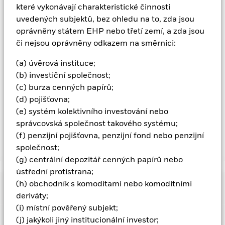
které vykonávají charakteristické činnosti
Další ovlivňující faktory zahrnují politické a ekonomické
zprávy, výdělky společností a výrazné firemní události. Fond
uvedených subjektů, bez ohledu na to, zda jsou
využívá kvantitativní modely k přijímání investičních
oprávněny státem EHP nebo třetí zemí, a zda jsou
rozhodnutí. Se změnami dynamiky trhu v průběhu času se
či nejsou oprávněny odkazem na směrnici:
kvantitativní model může stát méně účinným nebo za určitých
tržních podmínek může dokonce vykazovat nedostatky. Fond
(a) úvěrová instituce;
se snaží vylučovat společnosti, které se zapojují do určitých
(b) investiční společnost;
činností, jež nejsou v souladu s kritérii ESG. Investoři by proto
(c) burza cenných papírů;
před investováním do fondu měli učinit osobní etické
zhodnocení principů výběru dle kritérií ESG. Takový výběr dle
(d) pojišťovna;
kritérií ESG může mít na hodnotu investic do Fondu – ve
(e) systém kolektivního investování nebo
srovnání s fondem bez takového výběru – negativní dopad.
správcovská společnost takového systému;
(f) penzijní pojišťovna, penzijní fond nebo penzijní
společnost;
Zobrazit méně
(g) centrální depozitář cenných papírů nebo
iShares US Equity Enhanced Active UCITS ETF
ústřední protistrana;
Aktivní
Výkonnost
(h) obchodník s komoditami nebo komoditními
deriváty;
(i) místní pověřený subjekt;
Diagram
Základní údaje
Hodnotu vlastnických podílů a cenných papírů týkajících se
(j) jakýkoli jiný institucionální investor;