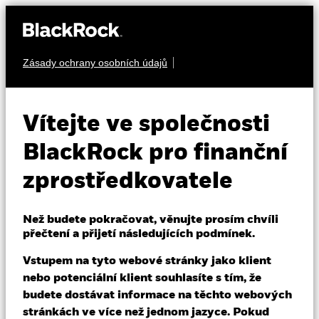
Zásady ochrany osobních údajů
O nás
PODÍLY
iShares US Equity
Produkty
Vítejte ve společnosti
Enhanced Active
USEE
Vzdělávání
BlackRock pro finanční
UCITS ETF
Aktivní
zprostředkovatele
Profesionální investoři
Než budete pokračovat, věnujte prosím chvíli
Czech Republic
přečtení a přijetí následujících podmínek.
Change location
Vstupem na tyto webové stránky jako klient
BlackRock
nebo potenciální klient souhlasíte s tím, že
NAV k 05-srp-26
1 den změny NAV k 05-srp-26
budete dostávat informace na těchto webových
USD 7,40
USD -0,02 (-0,24%)
iShares
stránkách ve více než jednom jazyce. Pokud