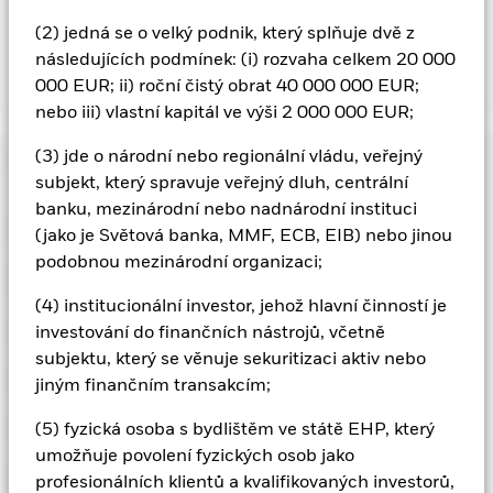
pozitivní nebo negativní dopad na výkonnost fondu.
(2) jedná se o velký podnik, který splňuje dvě z
následujících podmínek: (i) rozvaha celkem 20 000
000 EUR; ii) roční čistý obrat 40 000 000 EUR;
Zobrazit méně
nebo iii) vlastní kapitál ve výši 2 000 000 EUR;
iShares € UltraShort Bond ESG SRI UCITS ETF
(3) jde o národní nebo regionální vládu, veřejný
Výkonnost
subjekt, který spravuje veřejný dluh, centrální
banku, mezinárodní nebo nadnárodní instituci
Diagram
Základní údaje
(jako je Světová banka, MMF, ECB, EIB) nebo jinou
Referenční index pouze vylučuje společnosti zapojující se do
určitých aktivit, jež nejsou v souladu s kritérii ESG, pokud
podobnou mezinárodní organizaci;
takové aktivity překračují limity určené poskytovatelem
Zobrazit celý graf
Vlastnosti portfolia
indexu. Takový výběr dle kritérií ESG může omezit okruh
Čistá aktiva třídy akcií
EUR 705 055 913
(4) institucionální investor, jehož hlavní činností je
potenciálních investic a může mít na hodnotu investic do
k 05-srp-26
fondu – ve srovnání s fondem bez takového výběru –
Registrovaná umístění
investování do finančních nástrojů, včetně
negativní dopad.
Počet podílů
522
Datum spuštění třídy akcií
16-bře-20
subjektu, který se věnuje sekuritizaci aktiv nebo
Riziko protistrany: Platební neschopnost institucí
k 05-srp-26
Výplaty
poskytujících služby, jako je úschova aktiv nebo působících
Podíly
Měna třídy akcií
jiným finančním transakcím;
EUR
Austria
jako protistrana derivátů či jiných nástrojů, může třídu akcií
Dálnopis benchmarku
IBXXEUES
vystavit finanční ztrátě.
Úvěrové riziko: Emitent finančních
Třída aktiv
Pevný výnos
Rozpisy expozic
(5) fyzická osoba s bydlištěm ve státě EHP, který
aktiv držených ve fondu nemusí fondu vyplácet výnos ani
Směrodatná odchylka (3 roky)
0,29%
Belgium
kapitál, když je splatný.
Riziko likvidity: Nižší likvidita znamená,
Klasifikace SFDR
Článek 8
Datum zápisu
Ex-datum
Datum splatnosti
umožňuje povolení fyzických osob jako
ze není dost kupujících nebo prodávajících, aby se umožnilo
k 31-čvc-26
Půjčování cenných papírů
profesionálních klientů a kvalifikovaných investorů,
fondu nakupovat či prodávat investice pohotově.
19-čvn-26
18-čvn-26
30-čvn-26
Czech Republic
Poměr celkových výdajů
0,09%