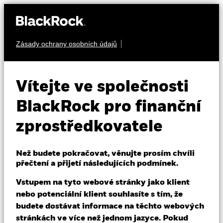
Zásady ochrany osobních údajů
O nás
PEVNÝ VÝNOS
iShares €
Produkty
Vítejte ve společnosti
UltraShort Bond
Vzdělávání
BlackRock pro finanční
EUED
ESG SRI UCITS
zprostředkovatele
Profesionální investoři
ETF
Než budete pokračovat, věnujte prosím chvíli
Czech Republic
přečtení a přijetí následujících podmínek.
Change location
Vstupem na tyto webové stránky jako klient
BlackRock
nebo potenciální klient souhlasíte s tím, že
budete dostávat informace na těchto webových
iShares
stránkách ve více než jednom jazyce. Pokud