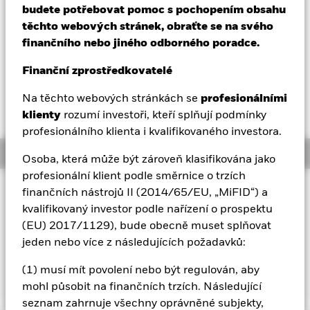
NAV k 05-srp-26
1 den změny NAV k 05-srp-26
budete potřebovat pomoc s pochopením obsahu
EUR 5,03
EUR 0,00 (0,01%)
Aladdin
těchto webových stránek, obraťte se na svého
52 WK: 5,01 - 5,07
finančního nebo jiného odborného poradce.
Naše společnost
NAV celkový výnos k 05-srp-26
YTD:
1,36%
Finanční zprostředkovatelé
Vážený průměrný výnos do splatnosti k 05-srp-26
Na těchto webových stránkách se
profesionálními
2,84%
klienty
rozumí investoři, kteří splňují podmínky
profesionálního klienta i kvalifikovaného investora.
Overview
Osoba, která může být zároveň klasifikována jako
profesionální klient podle směrnice o trzích
INVESTIČNÍ CÍL
finančních nástrojů II (2014/65/EU, „MiFID“) a
kvalifikovaný investor podle nařízení o prospektu
Cílem fondu je dosahovat výnosu z vašich investic
prostřednictvím kombinace růstu kapitálu a výnosů z aktiv
(EU) 2017/1129), bude obecně muset splňovat
fondu, který odráží návratnost indexu iBoxx MSCI ESG SRI
jeden nebo více z následujících požadavků:
EUR Liquid Investment Grade Ultrashort Index, jenž je
referenčním indexem fondu.
(1) musí mít povolení nebo být regulován, aby
mohl působit na finančních trzích. Následující
seznam zahrnuje všechny oprávněné subjekty,