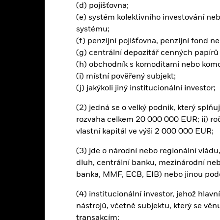
(d) pojišťovna;
termínu splatnosti vyplatit výnos ani kapitál, když je splatný. Měnové
(e) systém kolektivního investování n
at dopad pohybů měnových kurzů mezi základní měnou a měnami, ve 
V závislosti na směnných kurzech to může mít pozitivní nebo negat
systému;
(f) penzijní pojišťovna, penzijní fond n
(g) centrální depozitář cenných papírů
(h) obchodník s komoditami nebo komod
PRIIP KID
Fac
(i) místní pověřený subjekt;
r UCITS ETF
(j) jakýkoli jiný institucionální investor;
Výkonnost
nnost
Základní údaje
Podíly
(2) jedná se o velký podnik, který splňu
rozvaha celkem 20 000 000 EUR; ii) roč
vlastní kapitál ve výši 2 000 000 EUR;
ýnosy
(3) jde o národní nebo regionální vládu,
dluh, centrální banku, mezinárodní neb
Kalendářní rok
Diskrétní roční
Ročně
Celkem
banka, MMF, ECB, EIB) nebo jinou pod
ge: 2009-04-01 00:00:00 to 2026-08-06 00:00:00.
: -40 to 80.
to tabulka uvádí výkonnost produktu jako procentuální ztrátu neb
(4) institucionální investor, jehož hlavn
rovnání s jeho referenčním indexem. Může vám to pomoci posoudi
nástrojů, včetně subjektu, který se věn
ravován, a porovnat jej s jeho referenčním indexem.
transakcím;