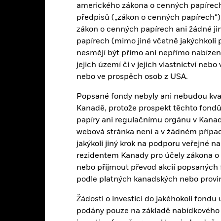
amerického zákona o cenných papírech 
Pololetně
ISIN
předpisů („zákon o cenných papírech“),
0,03%
zákon o cenných papírech ani žádné ji
Použití příjmů
papírech (mimo jiné včetně jakýchkoli 
Sídlo
nesmějí být přímo ani nepřímo nabíze
Fyzické
Znovu vyrovnat frekvenci
jejich území či v jejich vlastnictví nebo
nebo ve prospěch osob z USA.
Vzorek
SKIPCP
iShares III plc
Správce fondu
Popsané fondy nebyly ani nebudou kvali
State Street Fund Services
Kanadě, protože prospekt těchto fondů
(Ireland) Limited
Uschovatel
papíry ani regulačnímu orgánu v Kanadě a
30 června
webová stránka není a v žádném přípa
Dálnopis Bloomberg
jakýkoli jiný krok na podporu veřejné n
rezidentem Kanady pro účely zákona o 
nebo přijmout převod akcií popsaných
Vlastnosti portfolia
podle platných kanadských nebo provi
Žádosti o investici do jakéhokoli fond
podány pouze na základě nabídkového 