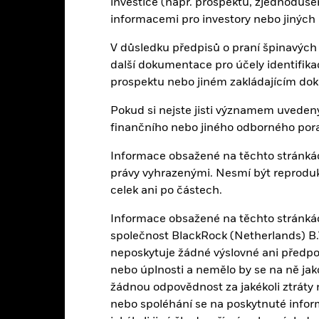
investice (např. prospektu, zjednoduš
29
Úroveň benchmarku
k 07-srp-26
informacemi pro investory nebo jiných
-
12měsíční klouzavý výnos z
V důsledku předpisů o praní špinavých
distribuce dividend
4,35%
další dokumentace pro účely identifik
k 06-srp-26
prospektu nebo jiném zakládajícím do
Beta 3 roky
3,23%
k 31-čvc-26
Pokud si nejste jisti významem uvedený
Vážený průměrný kupón
finančního nebo jiného odborného por
k 06-srp-26
6,04
Informace obsažené na těchto stránká
Efektivní durace
právy vyhrazenými. Nesmí být reproduko
k 06-srp-26
celek ani po částech.
Informace obsažené na těchto stránkách
Registrovaná umístění
společnost BlackRock (Netherlands) B.V
neposkytuje žádné výslovné ani předpo
nebo úplnosti a nemělo by se na ně ja
žádnou odpovědnost za jakékoli ztráty 
ech Republic
Denmark
Finland
nebo spoléhání se na poskytnuté infor