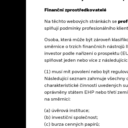
-26
Finanční zprostředkovatelé
Na těchto webových stránkách se
prof
splňují podmínky profesionálního klient
nnost
Základní údaje
Podíly
Osoba, která může být zároveň klasifiko
INVESTIČNÍ CÍL
směrnice o trzích finančních nástrojů 
evropským státním dluhopisům
Fond se snaží sledovat výkonnos
investor podle nařízení o prospektu 
dluhopisů investičního stupně F
ů
splňovat jeden nebo více z následující
Španělska.
dluhopisům
(1) musí mít povolení nebo být regulov
Následující seznam zahrnuje všechny o
charakteristické činnosti uvedených su
ál.
Hodnota investic a příjmů z nich může klesat i stoupat a není zaru
oprávněny státem EHP nebo třetí zemí,
na směrnici:
e: Hodnota vaší investice a výnos z ní se budou lišit a výši vaší počá
ie a nakupují a prodávají se za tržní ceny, které se mohou lišit od č
(a) úvěrová instituce;
ním do fixních příjmů jsou riziko úrokové sazby a úvěrové riziko. Typ
(b) investiční společnost;
žní hodnoty dluhopisů. Úvěrové riziko se vztahuje k možnosti, že e
(c) burza cenných papírů;
d investuje do cenných papírů s pevným výnosem emitovaných společnos