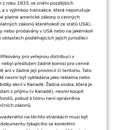
z roku 1933, ve znění pozdějších
IE00B4WXJG34
 a s výjimkou transakce, která neporušuje
né platné americké zákony o cenných
Vyplácení
platných zákonů kteréhokoli ze států USA),
Irsko
ny nebo prodávány v USA nebo na jakémkoli
Měsíčně
 v oblastech podléhajících jejich jurisdikci
Yes
BlackRock Asset Management
fikovány pro veřejnou distribuci v
Ireland Limited
 nebyl předložen žádné komisi pro cenné
State Street Custodial Services
ni v žádné její provincii či teritoriu. Tato
(Ireland) Limited
dě nesmí být vykládána jako reklama nebo
IEGY NA
abídky akcií v Kanadě. Žádná osoba, která je
dani z příjmu (v Kanadě), nesmí koupit
 fondů, pokud k tomu není oprávněna
nčních zákonů.
u uvedeného na těchto stránkách musí být
dokumentu týkajícího se konkrétní