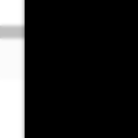
Vážený průměrný výnos do splatnosti k 06-srp
3,23%
Overview
Výko
PROČ
IEGY
?
Cílená expozice vůči střednědobým 
Přímé investice do státních dluhopis
Expozice vůči regionálním vládním 
Důležité informace: Rizikový kapit
částku, kterou původně investovali.
Důležité informace:
Důležité informac
obchodují na burzách stejně jako akc
hlavními riziky spojenými s investová
dochází k odpovídajícímu poklesu tr
splatit jistinu a hradit úroky. Fon