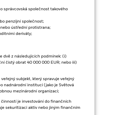
 zajištění je navrženo tak, aby
ebo správcovská společnost takového
kterých jsou uskutečňovány některé
ivní dopad na výkonnost fondu.
ebo penzijní společnost;
Zobrazit méně
 nebo ústřední protistrana;
itními deriváty;
t Sheet
Prospectus
Stáhnout
Dokumentace
je dvě z následujících podmínek: (i)
ní čistý obrat 40 000 000 EUR; nebo iii)
 veřejný subjekt, který spravuje veřejný
o nadnárodní instituci (jako je Světová
obnou mezinárodní organizaci;
o zisk za rok za posledních 10 let v
í činností je investování do finančních
t, jak byl produkt v minulosti
uje sekuritizaci aktiv nebo jiným finančním