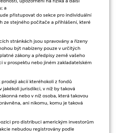
dnosti, upozornění na rizika a další
 soustředěno do určitých sektorů, zemí,
losti, události související s
; a
bude přistupovat do sekce pro individuální
jako protistrana derivátů či jiných
nemusí fondu vyplácet výnos ani kapitál,
 ze stejného počítače a přihlášení, které
umožnilo fondu nakupovat či prodávat
cích stránkách jsou spravovány a řízeny
mohou být nabízeny pouze v určitých
t platné zákony a předpisy země vašeho
zici v prospektu nebo jiném zakladatelském
EUR 609 493 757
prodeji akcií kteréhokoli z fondů
akékoli jurisdikci, v níž by taková
17-dub-09
zákonná nebo v níž osoba, která takovou
oprávněna, ani nikomu, komu je taková
EUR
BBG Euro Government Bond 5-7
Year Term Index
ozici pro distribuci americkým investorům
4 296 629
 / akcie nebudou registrovány podle