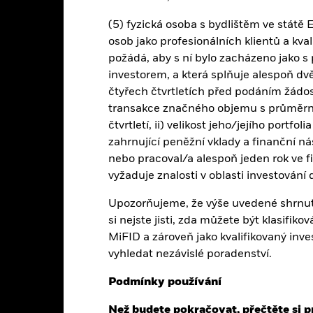
art
10
r chart with 2 data series.
(5) fyzická osoba s bydlištěm ve státě
e chart has 1 X axis displaying categories.
osob jako profesionálních klientů a kva
e chart has 1 Y axis displaying Values. Range: -20 to 10.
5
požádá, aby s ní bylo zacházeno jako s
investorem, a která splňuje alespoň dvě 
0
čtyřech čtvrtletích před podáním žádos
transakce značného objemu s průměrno
alues
čtvrtletí, ii) velikost jeho/jejího portf
-5
zahrnující peněžní vklady a finanční ná
nebo pracoval/a alespoň jeden rok ve f
-10
vyžaduje znalosti v oblasti investování
-15
Upozorňujeme, že výše uvedené shrnut
si nejste jisti, zda můžete být klasifiko
-20
MiFID a zároveň jako kvalifikovaný inve
2016
2017
2018
2019
2020
2021
vyhledat nezávislé poradenství.
Celkový výnos (%)
Benchmar
Podmínky používání
d of interactive chart.
Než budete pokračovat, přečtěte si p
2016
2017
2018
2019
2020