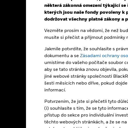
některá zákonná omezení týkající se 
elkový výnos (%) EUR
kterých jsou naše fondy povoleny k p
2,1
0,4
0,5
4,3
2,8
dodržovat všechny platné zákony a př
Benchmark (%) EUR
2,3
0,6
0,7
4,5
3,0
Vezměte prosím na vědomí, že než bude
edené hodnoty se vztahují k výkonnosti v minulosti.
Výkonnost v min
musíte si přečíst a přijmout podmínky
konnosti v budoucnosti. Trhy by se v budoucnu mohly vyvinout velmi
k byl fond v minulosti spravován.
Jakmile potvrdíte, že souhlasíte s pr
konnost se zobrazuje na základě čisté hodnoty aktiv (NAV), případ
dokumentu a se
Zásadami ochrany oso
aje o výkonnosti jsou založeny na hodnotě čistých aktiv (NAV) ETF, k
umístíme do vašeho počítače soubor co
F. Jednotliví akcionáři mohou realizovat výnosy, které se liší od výko
vratnost investice se může zvýšit nebo snížit v důsledku měnových v
aby se tato stránka znovu objevila, po
kutečněna v jiné měně, než jaká byla použita v předchozím výpočtu 
jiné webové stránky společnosti BlackR
šesti měsících nebo dříve, pokud dojd
informací.
Klíčová rizika
Potvrzením, že jste si přečetli tyto důl
(i) souhlasíte s tím, že se tyto inform
přístup do sekce pro individuální inves
těchto webových stránkách, a že se na
nebo prodlení emitenta budou mít výrazný dopad na výkonnost fixo