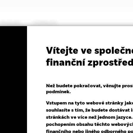
Produkty
Vzdělávání
PRIIP KID
Fa
Vítejte ve společ
€ Govt Bond 5-7yr UCITS
finanční zprostře
Než budete pokračovat, věnujte prosím
podmínek.
Vstupem na tyto webové stránky jako 
souhlasíte s tím, že budete dostáva
V k 07-srp-26
NAV celkový výnos k 06-srp-26
stránkách ve více než jednom jazyce
0,02 (0,01%)
YTD:
-0,02%
pochopením obsahu těchto webových 
finančního nebo jiného odborného po