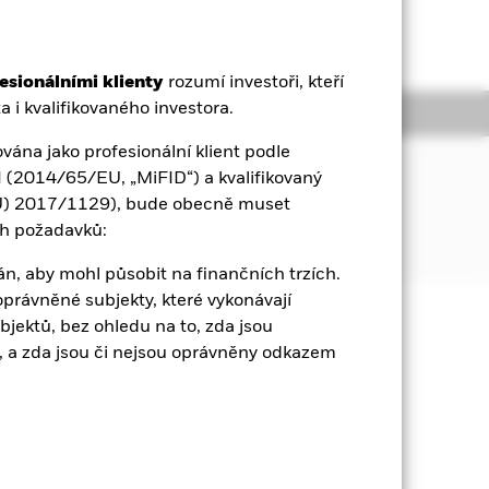
esionálními klienty
rozumí investoři, kteří
a i kvalifikovaného investora.
Dokumentace
vána jako profesionální klient podle
II (2014/65/EU, „MiFID“) a kvalifikovaný
t indexu složeného ze státních
(EU) 2017/1129), bude obecně muset
rancie, Německa, Itálie, Nizozemska a
ch požadavků:
án, aby mohl působit na finančních trzích.
právněné subjekty, které vykonávají
bjektů, bez ohledu na to, zda jsou
čena. Investoři nemusí získat zpět
 a zda jsou či nejsou oprávněny odkazem
teční investice nelze zaručit. ETF se
isté hodnoty aktiv daného ETF. Dvěma
icky, když úrokové sazby rostou,
mitent dluhopisu nebude schopen
tmi. Existuje riziko nesplnění