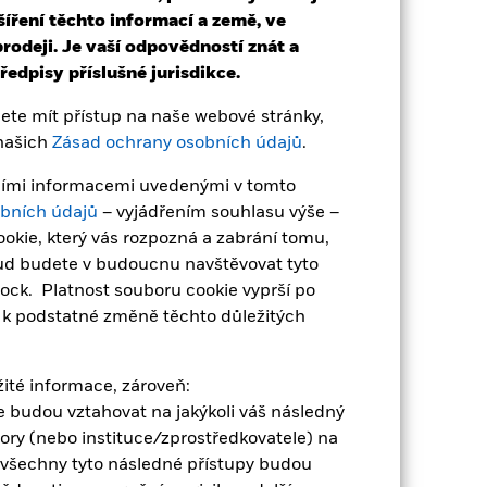
šíření těchto informací a země, ve
rodeji. Je vaší odpovědností znát a
-2,0
-14,9
7,1
2,1
2,4
edpisy příslušné jurisdikce.
-1,9
-14,8
7,2
2,3
2,4
te mít přístup na naše webové stránky,
ulosti není spolehlivým ukazatelem
 našich
Zásad ochrany osobních údajů
.
 odlišně. Může vám to pomoci posoudit,
ávními informacemi uvedenými v tomto
ně s reinvestovaným hrubým výnosem.
bních údajů
– vyjádřením souhlasu výše –
terá nemusí být stejná jako tržní cena
okie, který vás rozpozná a zabrání tomu,
nnosti NAV.
ýkyvů, pokud je vaše investice
kud budete v budoucnu navštěvovat tyto
výkonnosti.
Zdroj:
Blackrock.
ock. Platnost souboru cookie vyprší po
e k podstatné změně těchto důležitých
ežité informace, zároveň:
ace budou vztahovat na jakýkoli váš následný
tory (nebo instituce/zprostředkovatele) na
 všechny tyto následné přístupy budou
vaných výnosových cenných papírů.