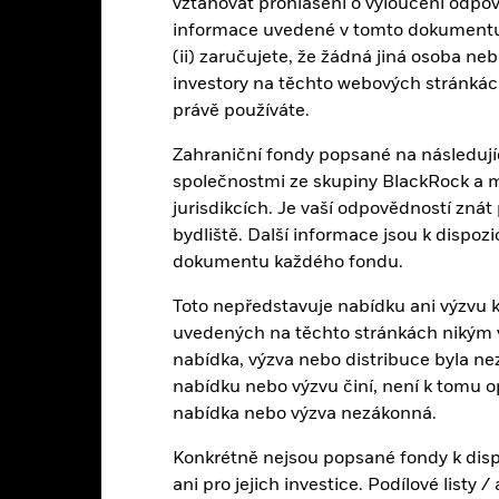
vztahovat prohlášení o vyloučení odpově
úvěrového ohodnocení může snížit úroveň rizika.
Investiční riziko je
 je citlivější na jakékoli místní hospodářské, tržní nebo politické udá
informace uvedené v tomto dokumentu
(ii) zaručujete, že žádná jiná osoba ne
institucí poskytujících služby, jako je úschova aktiv nebo působících 
ní ztrátě.
Úvěrové riziko: Emitent finančních aktiv držených ve fondu 
investory na těchto webových stránkách
ikvidita znamená, ze není dost kupujících nebo prodávajících, aby se 
právě používáte.
Zahraniční fondy popsané na následují
společnostmi ze skupiny BlackRock a 
Základní údaje
jurisdikcích. Je vaší odpovědností zná
bydliště. Další informace jsou k dispo
dokumentu každého fondu.
EUR 609 493 757
Čistá aktiva fondu
Toto nepředstavuje nabídku ani výzvu k 
k 07-srp-26
uvedených na těchto stránkách nikým v j
17-dub-09
Datum spuštění fondu
nabídka, výzva nebo distribuce byla ne
nabídku nebo výzvu činí, není k tomu 
EUR
Základní měna fondu
nabídka nebo výzva nezákonná.
Pevný výnos
for metals=Index
Konkrétně nejsou popsané fondy k disp
Jiné
Nesplacené akcie
ani pro jejich investice. Podílové listy
0,15%
k 07-srp-26