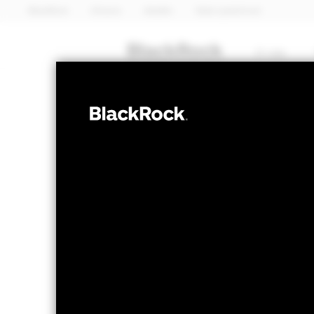
BlackRock
iShares
Aladdin
Naše společnost
O nás
PEVNÝ VÝNOS
iShares 
IEGY
ETF
NAV k 07-srp-26
1 den změny NA
EUR 141,85
EUR 
52 WK: 140,54 - 146,68