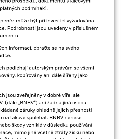
eného prospektu, dokumentu s klíčovými
EUR 240,84
 platných podmínek).
2,69
 peněz může být při investici vyžadována
ace. Podrobnosti jsou uvedeny v příslušném
kumentu.
1,001
ch informací, obraťte se na svého
1,84
adce.
ch podléhají autorským právům se všemi
5,60
vány, kopírovány ani dále šířeny jako
 jsou zveřejněny v dobré víře, ale
. (dále „BNBV“) ani žádná jiná osoba
kládané záruky ohledně jejich přesnosti
ko na takové spoléhat. BNBV nenese
nebo škody vzniklé v důsledku používání
France
mace, mimo jiné včetně ztráty zisku nebo