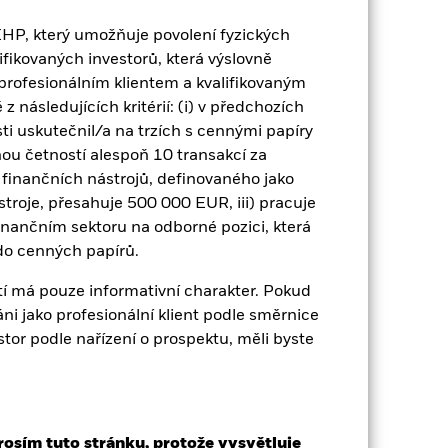
 EHP, který umožňuje povolení fyzických
lifikovaných investorů, která výslovně
 profesionálním klientem a kvalifikovaným
z následujících kritérií: (i) v předchozích
ti uskutečnil/a na trzích s cennými papíry
u četností alespoň 10 transakcí za
olia finančních nástrojů, definovaného jako
stroje, přesahuje 500 000 EUR, iii) pracuje
inančním sektoru na odborné pozici, která
 do cenných papírů.
í má pouze informativní charakter. Pokud
váni jako profesionální klient podle směrnice
stor podle nařízení o prospektu, měli byste
2022
2023
2024
2025
k (%)
rosím tuto stránku, protože vysvětluje
2021
2022
2023
2024
2025