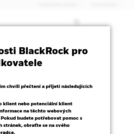
Profesionální investoři
Czech Republic
ct Sheet
Prospectus
Stáhnout
nosti BlackRock pro
dkovatele
 chvíli přečtení a přijetí následujících
klient nebo potenciální klient
t informace na těchto webových
. Pokud budete potřebovat pomoc s
stránek, obraťte se na svého
radce.