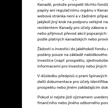
Benchmark (%) EUR
4,4
11,1
-12,1
25,2
-2,2
Kanadě, protože prospekt těchto fondů
edené hodnoty se vztahují k výkonnosti v minulosti.
Výkonnost v min
papíry ani regulačnímu orgánu v Kanadě a
konnosti v budoucnosti. Trhy by se v budoucnu mohly vyvinout velmi
webová stránka není a v žádném přípa
k byl fond v minulosti spravován.
konnost se zobrazuje na základě čisté hodnoty aktiv (NAV), případ
jakýkoli jiný krok na podporu veřejné n
aje o výkonnosti jsou založeny na hodnotě čistých aktiv (NAV) ETF, k
rezidentem Kanady pro účely zákona o 
F. Jednotliví akcionáři mohou realizovat výnosy, které se liší od výko
nebo přijmout převod akcií popsaných
vratnost investice se může zvýšit nebo snížit v důsledku měnových v
podle platných kanadských nebo provi
kutečněna v jiné měně, než jaká byla použita v předchozím výpočtu 
Žádosti o investici do jakéhokoli fond
podány pouze na základě nabídkového 
investice (např. prospektu, zjednoduš
Klíčová rizika
informacemi pro investory nebo jiných
V důsledku předpisů o praní špinavých
další dokumentace pro účely identifik
pírů týkajících se vlastnických podílů lze ovlivnit denními pohyby na 
prospektu nebo jiném zakládajícím do
olečností a výrazné firemní události.
institucí poskytujících služby, jako je úschova aktiv nebo působících 
í ztrátě.
Pokud si nejste jisti významem uvedený
finančního nebo jiného odborného por