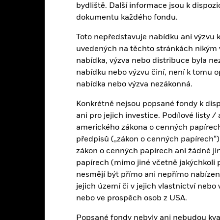
bydliště. Další informace jsou k dispo
dokumentu každého fondu.
20
Toto nepředstavuje nabídku ani výzvu k 
alues
10
uvedených na těchto stránkách nikým v j
nabídka, výzva nebo distribuce byla ne
0
nabídku nebo výzvu činí, není k tomu 
nabídka nebo výzva nezákonná.
-10
Konkrétně nejsou popsané fondy k disp
ani pro jejich investice. Podílové listy
-20
amerického zákona o cenných papírech 
2016
2017
2018
2019
2020
2021
předpisů („zákon o cenných papírech“),
Celkový výnos (%)
Benchmar
zákon o cenných papírech ani žádné ji
d of interactive chart.
papírech (mimo jiné včetně jakýchkoli 
nesmějí být přímo ani nepřímo nabíze
2016
2017
2018
2019
2020
jejich území či v jejich vlastnictví nebo
elkový výnos (%) EUR
nebo ve prospěch osob z USA.
4,6
11,2
-12,0
28,5
-2,3
Popsané fondy nebyly ani nebudou kvali