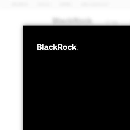
BlackRock
iShares
Aladdin
Naše společnost
O nás
PODÍLY
iShares
EMUL
UCITS E
NAV k 06-srp-26
1 den změny NAV 
EUR 79,59
EUR 0
52 WK: 63,34 - 79,59