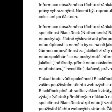
Základní údaje
Informace obsažené na těchto stránká
právy vyhrazenými. Nesmí být reproduko
celek ani po částech.
Informace obsažené na těchto stránkách
EUR 167 243 094
Čistá aktiva fondu
společnost BlackRock (Netherlands) B.V
k 06-srp-26
neposkytuje žádné výslovné ani předpo
13-zář-13
Datum spuštění fondu
nebo úplnosti a nemělo by se na ně ja
EUR
Základní měna fondu
žádnou odpovědnost za jakékoli ztráty 
nebo spoléhání se na poskytnuté infor
Podíly
for metals=Index
jakékoli jiné škody, přímé nebo násled
Jiné
Nesplacené akcie
nepředstavují investiční, daňové, právní
k 06-srp-26
0,49%
ISIN
Pokud bude vůči společnosti BlackRock 
Kumulativně
vaším používáním těchto webových strán
Výnos z půjčování cenných pa
Irsko
BlackRock plně uhradíte veškeré ztráty, 
k 30-čvn-26
Pololetně
výdaje (včetně přiměřených nákladů na
Struktura produktů
společnost BlackRock utrpí nebo jí vz
Yes
používání těchto webových stránek. Ž
Metodologie
BlackRock Asset Management