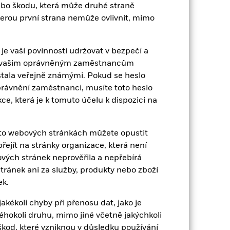
nebo škodu, která může druhé straně
iShares IV plc
kterou první strana nemůže ovlivnit, mimo
State Street Fund Services
(Ireland) Limited
 je vaší povinností udržovat v bezpečí a
31 května
 a vašim oprávněným zaměstnancům
 stala veřejně známými. Pokud se heslo
oprávnění zaměstnanci, musíte toto heslo
e, která je k tomuto účelu k dispozici na
hto webových stránkách můžete opustit
EUR 2 485,39
ejít na stránky organizace, která není
ých stránek neprověřila a nepřebírá
12,25%
ránek ani za služby, produkty nebo zboží
ek.
19,60
ékoli chyby při přenosu dat, jako je
éhokoli druhu, mimo jiné včetně jakýchkoli
od, které vzniknou v důsledku používání