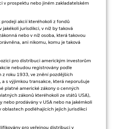
zici v prospektu nebo jiném zakladatelském
prodeji akcií kteréhokoli z fondů
akékoli jurisdikci, v níž by taková
zákonná nebo v níž osoba, která takovou
oprávněna, ani nikomu, komu je taková
ozici pro distribuci americkým investorům
 / akcie nebudou registrovány podle
z roku 1933, ve znění pozdějších
2022
2023
2024
2025
 a s výjimkou transakce, která neporušuje
k (%)
né platné americké zákony o cenných
platných zákonů kteréhokoli ze států USA),
ny nebo prodávány v USA nebo na jakémkoli
2021
2022
2023
2024
2025
 v oblastech podléhajících jejich jurisdikci
23,7
-11,6
21,0
9,0
22,3
fikovány pro veřejnou distribuci v