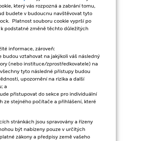
Zobrazit méně
okie, který vás rozpozná a zabrání tomu,
kud budete v budoucnu navštěvovat tyto
t Sheet
Prospectus
Stáhnout
ock. Platnost souboru cookie vyprší po
e k podstatné změně těchto důležitých
Dokumentace
ežité informace, zároveň:
ace budou vztahovat na jakýkoli váš následný
tory (nebo instituce/zprostředkovatele) na
 všechny tyto následné přístupy budou
dnosti, upozornění na rizika a další
; a
bude přistupovat do sekce pro individuální
o zisk za rok za posledních 10 let v
t, jak byl produkt v minulosti
 ze stejného počítače a přihlášení, které
cích stránkách jsou spravovány a řízeny
mohou být nabízeny pouze v určitých
t platné zákony a předpisy země vašeho