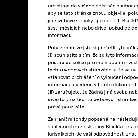
umístíme do vašeho počítače soubor co
aby se tato stránka znovu objevila, po
PRIIP KID
Fac
jiné webové stránky společnosti BlackR
Cap UCITS ETF
šesti měsících nebo dříve, pokud dojd
Výkonnost
informací.
nnost
Základní údaje
Podíly
Potvrzením, že jste si přečetli tyto důl
(i) souhlasíte s tím, že se tyto inform
ýnosy
přístup do sekce pro individuální inves
těchto webových stránkách, a že se na
vztahovat prohlášení o vyloučení odpově
Kalendářní rok
Diskrétní roční
Ročně
Celkem
ge: 2013-09-01 00:00:00 to 2026-08-05 00:00:00.
informace uvedené v tomto dokumentu
: 0 to 240.
(ii) zaručujete, že žádná jiná osoba ne
to tabulka uvádí výkonnost produktu jako procentuální ztrátu neb
rovnání s jeho referenčním indexem. Může vám to pomoci posoudi
investory na těchto webových stránkách
ravován, a porovnat jej s jeho referenčním indexem.
právě používáte.
art
40
Zahraniční fondy popsané na následují
r chart with 2 data series.
e chart has 1 X axis displaying categories.
společnostmi ze skupiny BlackRock a 
e chart has 1 Y axis displaying Values. Range: -20 to 40.
jurisdikcích. Je vaší odpovědností zná
30