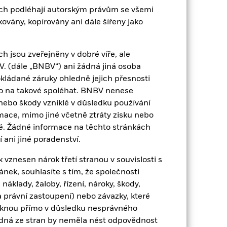
ch podléhají autorským právům se všemi
vány, kopírovány ani dále šířeny jako
 jsou zveřejněny v dobré víře, ale
EUR 167 243 094
. (dále „BNBV“) ani žádná jiná osoba
kládané záruky ohledně jejich přesnosti
13-zář-13
ko na takové spoléhat. BNBV nenese
EUR
nebo škody vzniklé v důsledku používání
mace, mimo jiné včetně ztráty zisku nebo
MSCI EMU Large Cap Net Index
né. Žádné informace na těchto stránkách
2 101 416
 ani jiné poradenství.
IE00BCLWRF22
vznesen nárok třetí stranou v souvislosti s
ek, souhlasíte s tím, že společnosti
pírů
0,01%
náklady, žaloby, řízení, nároky, škody,
 právní zastoupení) nebo závazky, které
Fyzické
niknou přímo v důsledku nesprávného
ádná ze stran by neměla nést odpovědnost
Replikováno