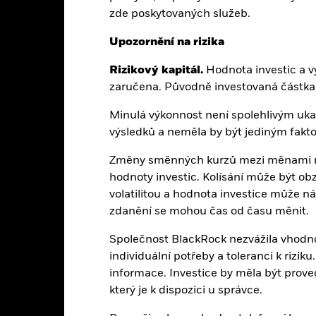
zde poskytovaných služeb.
Registrovaná umístění
Upozornění na rizika
Rizikový kapitál.
Hodnota investic a vý
zaručena. Původně investovaná částka 
ech Republic
Denmark
Finland
Minulá výkonnost není spolehlivým u
výsledků a neměla by být jediným fakto
sko
Italy
Liechtenst
Změny směnných kurzů mezi měnami m
hodnoty investic. Kolísání může být obz
orway
Německo
Poland
volatilitou a hodnota investice může ná
zdanění se mohou čas od času měnit.
ovak Republic
Spain
Sweden
Společnost BlackRock nezvážila vhodno
individuální potřeby a toleranci k rizi
informace. Investice by měla být prov
který je k dispozici u správce.