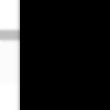
Dne 28. října 2025 bude jedna n
naleznete v dopise akcionářům.
Overview
Výko
PROČ
EMUL
?
Diverzifikovaná expozice vůči spole
Přímé investice do široké škály společn
HMU
Expozice vůči regionálním společnos
tržní kapitalizací
Důležité informace: Rizikový kapit
částku, kterou původně investovali.