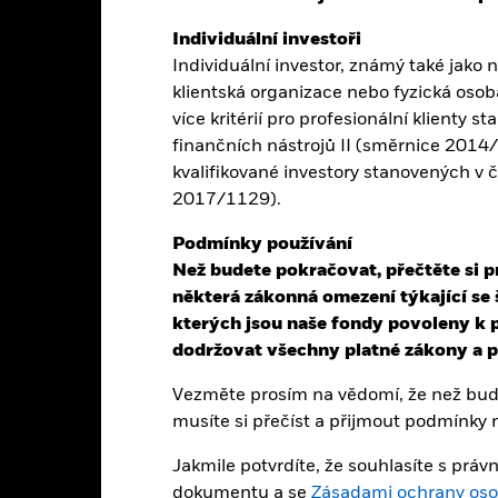
Individuální investoři
Individuální investor, známý také jako n
ebo více obchodních linií tohoto fondu vyřazena z obchodování nebo
klientská organizace nebo fyzická osoba
více kritérií pro profesionální klienty s
finančních nástrojů II (směrnice 2014/65
nnost
Základní údaje
Podíly
kvalifikované investory stanovených v 
2017/1129).
INVESTIČNÍ CÍL
Podmínky používání
čnostem z HMU
Fond se snaží sledovat výkonnos
velkou kapitalizací z vyspělých e
Než budete pokračovat, přečtěte si p
ostí s velkou kapitalizací v
Hospodářské a měnové unie (H
některá zákonná omezení týkající se 
tem a společnostem s velkou
kterých jsou naše fondy povoleny k p
dodržovat všechny platné zákony a př
Vezměte prosím na vědomí, že než bude
musíte si přečíst a přijmout podmínky
ál.
Hodnota investic a příjmů z nich může klesat i stoupat a není zaru
Jakmile potvrdíte, že souhlasíte s pr
dokumentu a se
Zásadami ochrany oso