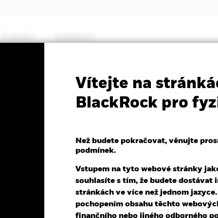
Produkty
Vzdělávání
PRIIP KID
Fa
Vítejte na stránká
 MSCI EMU Large Cap
BlackRock pro fyz
TF
Než budete pokračovat, věnujte prosím
podmínek.
Vstupem na tyto webové stránky jako 
souhlasíte s tím, že budete dostáva
k 06-srp-26
NAV celkový výnos k 05-srp-26
stránkách ve více než jednom jazyce
,27 (0,34%)
YTD:
13,81%
pochopením obsahu těchto webových 
finančního nebo jiného odborného po