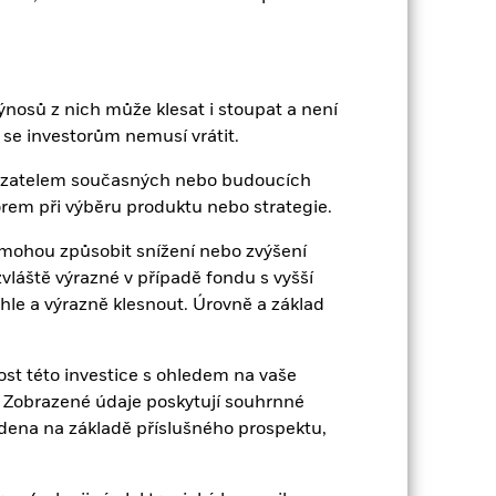
nosů z nich může klesat i stoupat a není
se investorům nemusí vrátit.
France
kazatelem současných nebo budoucích
rem při výběru produktu nebo strategie.
ein
Lucembursko
ohou způsobit snížení nebo zvýšení
vláště výrazné v případě fondu s vyšší
Portugal
hle a výrazně klesnout. Úrovně a základ
Switzerland
st této investice s ohledem na vaše
ku. Zobrazené údaje poskytují souhrnné
edena na základě příslušného prospektu,