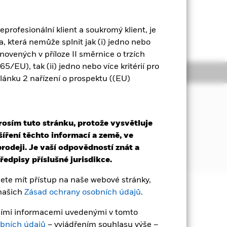
eprofesionální klient a soukromý klient, je
 zrušena. Další informace
, která nemůže splnit jak (i) jedno nebo
tanovených v příloze II směrnice o trzích
/EU), tak (ii) jedno nebo více kritérií pro
Dokumentace
článku 2 nařízení o prospektu ((EU)
t indexu složeného ze společností s
vropských zemí, které jsou součástí
rosím tuto stránku, protože vysvětluje
MU).
šíření těchto informací a země, ve
rodeji. Je vaší odpovědností znát a
edpisy příslušné jurisdikce.
te mít přístup na naše webové stránky,
 našich
Zásad ochrany osobních údajů
.
čena. Investoři nemusí získat zpět
ávními informacemi uvedenými v tomto
bních údajů
– vyjádřením souhlasu výše –