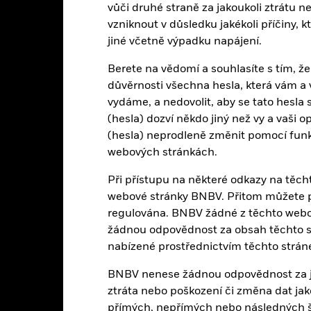
vůči druhé straně za jakoukoli ztrátu 
Ireland Limited
Emitující společnost
vzniknout v důsledku jakékoli příčiny, 
tate Street Custodial Services
Administrátor
jiné včetně výpadku napájení.
(Ireland) Limited
EMUL IM
Berete na vědomí a souhlasíte s tím, že
Konec fiskálního roku
důvěrnosti všechna hesla, která vám
vydáme, a nedovolit, aby se tato hesla
(hesla) dozví někdo jiný než vy a vaši 
Vlastnosti portfolia
(hesla) neprodleně změnit pomocí funkc
webových stránkách.
Při přístupu na některé odkazy na těc
101
Úroveň benchmarku
webové stránky BNBV. Přitom můžete př
k 06-srp-26
regulována. BNBV žádné z těchto webov
-
Směrodatná odchylka (3 roky)
žádnou odpovědnost za obsah těchto st
k 31-čvc-26
nabízené prostřednictvím těchto strán
1,003
Poměr P/E
BNBV nenese žádnou odpovědnost za jak
k 05-srp-26
2,52
ztráta nebo poškození či změna dat jak
přímých, nepřímých nebo následných šk