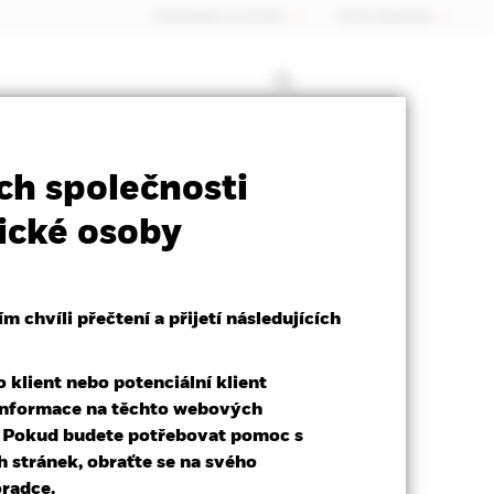
Individuální investoři
Czech Republic
ct Sheet
Prospectus
Stáhnout
ch společnosti
ické osoby
 chvíli přečtení a přijetí následujících
klient nebo potenciální klient
t informace na těchto webových
. Pokud budete potřebovat pomoc s
stránek, obraťte se na svého
radce.