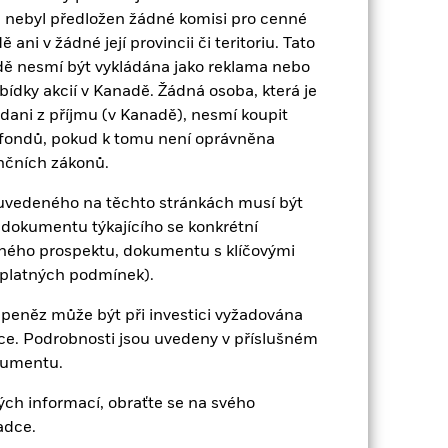
23,6
-11,8
21,0
9,0
22,3
 nebyl předložen žádné komisi pro cenné
ulosti není spolehlivým ukazatelem
ni v žádné její provincii či teritoriu. Tato
 odlišně. Může vám to pomoci posoudit,
dě nesmí být vykládána jako reklama nebo
ně s reinvestovaným hrubým výnosem.
abídky akcií v Kanadě. Žádná osoba, která je
terá nemusí být stejná jako tržní cena
dani z příjmu (v Kanadě), nesmí koupit
nnosti NAV.
 fondů, pokud k tomu není oprávněna
ýkyvů, pokud je vaše investice
nčních zákonů.
výkonnosti.
Zdroj:
Blackrock.
u uvedeného na těchto stránkách musí být
dokumentu týkajícího se konkrétní
eného prospektu, dokumentu s klíčovými
 platných podmínek).
 peněz může být při investici vyžadována
ace. Podrobnosti jsou uvedeny v příslušném
burze. Další ovlivňující faktory zahrnují
kumentu.
jako protistrana derivátů či jiných
ch informací, obraťte se na svého
adce.