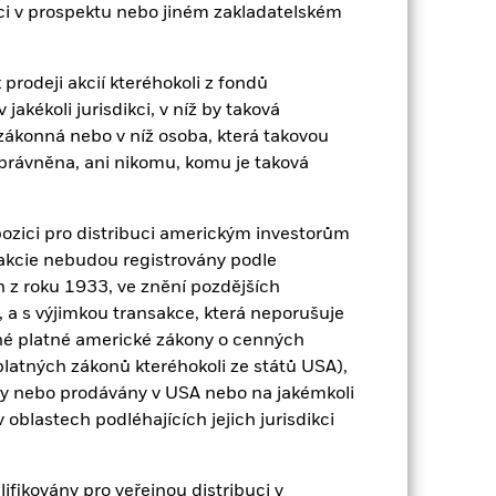
o zisk za rok za posledních 10 let v
zici v prospektu nebo jiném zakladatelském
t, jak byl produkt v minulosti
prodeji akcií kteréhokoli z fondů
akékoli jurisdikci, v níž by taková
zákonná nebo v níž osoba, která takovou
oprávněna, ani nikomu, komu je taková
ozici pro distribuci americkým investorům
 / akcie nebudou registrovány podle
z roku 1933, ve znění pozdějších
 a s výjimkou transakce, která neporušuje
né platné americké zákony o cenných
platných zákonů kteréhokoli ze států USA),
ny nebo prodávány v USA nebo na jakémkoli
 v oblastech podléhajících jejich jurisdikci
2022
2023
2024
2025
fikovány pro veřejnou distribuci v
k (%)