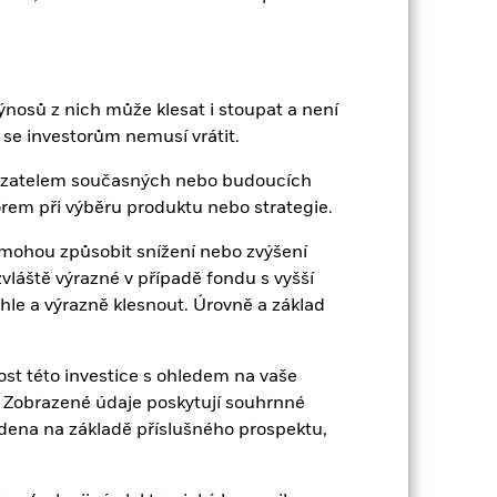
EUR 131,97
nosů z nich může klesat i stoupat a není
1,95
se investorům nemusí vrátit.
kazatelem současných nebo budoucích
0,997
rem při výběru produktu nebo strategie.
ohou způsobit snížení nebo zvýšení
1,90
vláště výrazné v případě fondu s vyšší
hle a výrazně klesnout. Úrovně a základ
0,55
st této investice s ohledem na vaše
ku. Zobrazené údaje poskytují souhrnné
edena na základě příslušného prospektu,