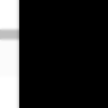
Dne 28. října 2025 bude jedna n
naleznete v dopise akcionářům.
Overview
Výko
PROČ
IEGE
?
Diverzifikovaná expozice vůči krátk
dluhopisům
Přímé investice do státních dluhopis
Expozice vůči regionálním vládním 
Důležité informace: Rizikový kapit
částku, kterou původně investovali.
Důležité informace:
Důležité informac
obchodují na burzách stejně jako akc