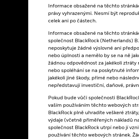
Informace obsažené na těchto stránká
právy vyhrazenými. Nesmí být reproduko
nebo prodlení emitenta budou mít výrazný dopad na výkonnost fixo
úvěrového ohodnocení může snížit úroveň rizika.
celek ani po částech.
Investiční riziko je
 je citlivější na jakékoli místní hospodářské, tržní nebo politické udá
Informace obsažené na těchto stránkách
institucí poskytujících služby, jako je úschova aktiv nebo působících 
ní ztrátě.
Úvěrové riziko: Emitent finančních aktiv držených ve fondu 
společnost BlackRock (Netherlands) B.V
ikvidita znamená, ze není dost kupujících nebo prodávajících, aby se 
neposkytuje žádné výslovné ani předpo
nebo úplnosti a nemělo by se na ně ja
žádnou odpovědnost za jakékoli ztráty 
nebo spoléhání se na poskytnuté infor
Základní údaje
jakékoli jiné škody, přímé nebo násled
nepředstavují investiční, daňové, právní
Pokud bude vůči společnosti BlackRock 
EUR 957 120 817
Čistá aktiva fondu
vaším používáním těchto webových strán
k 05-srp-26
BlackRock plně uhradíte veškeré ztráty, 
06-bře-09
Datum spuštění fondu
výdaje (včetně přiměřených nákladů na
společnost BlackRock utrpí nebo jí vz
EUR
Základní měna fondu
používání těchto webových stránek. Ž
Pevný výnos
for metals=Index