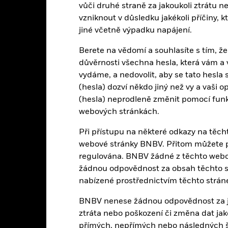
vůči druhé straně za jakoukoli ztrátu 
Jiné
vzniknout v důsledku jakékoli příčiny, 
Nesplacené akcie
0,07%
jiné včetně výpadku napájení.
k 05-srp-26
Pololetně
ISIN
Berete na vědomí a souhlasíte s tím, že
0,02%
důvěrnosti všechna hesla, která vám
Použití příjmů
vydáme, a nedovolit, aby se tato hesla
Sídlo
(hesla) dozví někdo jiný než vy a vaši 
Fyzické
Znovu vyrovnat frekvenci
(hesla) neprodleně změnit pomocí funkc
Vzorek
SKIPCP
webových stránkách.
iShares III plc
Správce fondu
Při přístupu na některé odkazy na těc
State Street Fund Services
webové stránky BNBV. Přitom můžete př
(Ireland) Limited
Uschovatel
regulována. BNBV žádné z těchto webov
30 června
žádnou odpovědnost za obsah těchto st
Dálnopis Bloomberg
nabízené prostřednictvím těchto strán
BNBV nenese žádnou odpovědnost za jak
Vlastnosti portfolia
ztráta nebo poškození či změna dat jak
přímých, nepřímých nebo následných šk