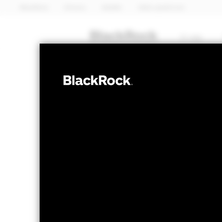
BlackRock
iShares
Aladdin
Naše společnost
O nás
PEVNÝ VÝNOS
iShares 
IEGE
ETF
NAV k 05-srp-26
1 den změny NAV 
EUR 98,59
EUR 0
52 WK: 98,45 - 99,44