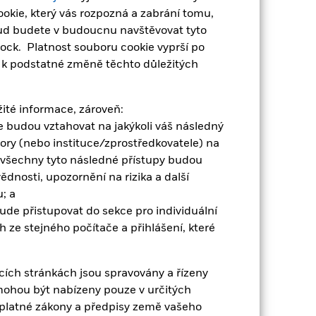
icky, když úrokové sazby rostou,
okie, který vás rozpozná a zabrání tomu,
mitent dluhopisu nebude schopen
kud budete v budoucnu navštěvovat tyto
tmi. Existuje riziko nesplnění
ock. Platnost souboru cookie vyprší po
 zajištění je navrženo tak, aby
e k podstatné změně těchto důležitých
kterých jsou uskutečňovány některé
ivní dopad na výkonnost fondu.
ežité informace, zároveň:
Zobrazit méně
ace budou vztahovat na jakýkoli váš následný
tory (nebo instituce/zprostředkovatele) na
t Sheet
Prospectus
Stáhnout
 všechny tyto následné přístupy budou
dnosti, upozornění na rizika a další
Dokumentace
; a
bude přistupovat do sekce pro individuální
 ze stejného počítače a přihlášení, které
cích stránkách jsou spravovány a řízeny
mohou být nabízeny pouze v určitých
t platné zákony a předpisy země vašeho