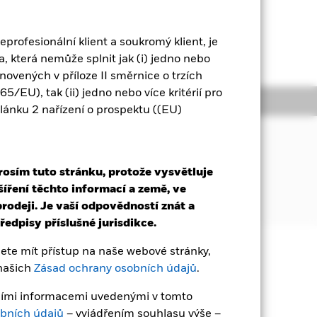
eprofesionální klient a soukromý klient, je
 zrušena. Další informace
, která nemůže splnit jak (i) jedno nebo
tanovených v příloze II směrnice o trzích
/EU), tak (ii) jedno nebo více kritérií pro
Dokumentace
článku 2 nařízení o prospektu ((EU)
t indexu složeného ze státních
 eurozóně.
rosím tuto stránku, protože vysvětluje
šíření těchto informací a země, ve
rodeji. Je vaší odpovědností znát a
edpisy příslušné jurisdikce.
te mít přístup na naše webové stránky,
čena. Investoři nemusí získat zpět
 našich
Zásad ochrany osobních údajů
.
ávními informacemi uvedenými v tomto
teční investice nelze zaručit. ETF se
bních údajů
– vyjádřením souhlasu výše –
isté hodnoty aktiv daného ETF. Dvěma