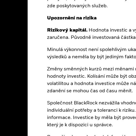
zde poskytovaných služeb.
Upozornění na rizika
35
Úroveň benchmarku
k 06-srp-26
Rizikový kapitál.
Hodnota investic a vý
LA09TREU
12měsíční klouzavý výnos z
zaručena. Původně investovaná částka 
distribuce dividend
0,28%
k 05-srp-26
Minulá výkonnost není spolehlivým u
Beta 3 roky
výsledků a neměla by být jediným fakto
2,54%
k 31-čvc-26
Změny směnných kurzů mezi měnami m
Vážený průměrný kupón
hodnoty investic. Kolísání může být obz
k 05-srp-26
0,56
volatilitou a hodnota investice může ná
Efektivní durace
zdanění se mohou čas od času měnit.
k 05-srp-26
Společnost BlackRock nezvážila vhodno
individuální potřeby a toleranci k rizi
Registrovaná umístění
informace. Investice by měla být prov
který je k dispozici u správce.