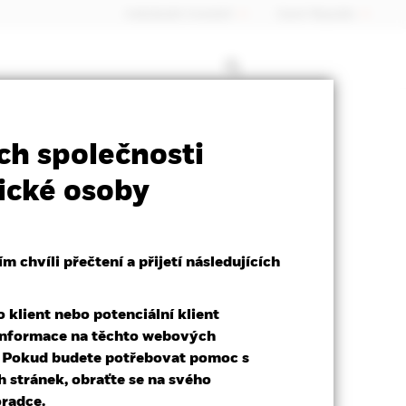
Individuální investoři
Czech Republic
ct Sheet
Prospectus
Stáhnout
ch společnosti
ické osoby
 chvíli přečtení a přijetí následujících
klient nebo potenciální klient
t informace na těchto webových
ěrný výnos do splatnosti k 05-srp-26
. Pokud budete potřebovat pomoc s
4%
stránek, obraťte se na svého
radce.