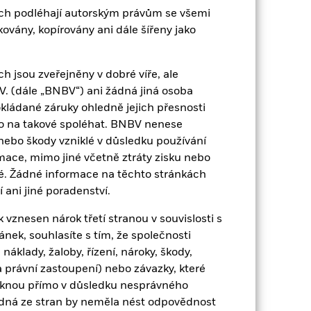
ch podléhají autorským právům se všemi
vány, kopírovány ani dále šířeny jako
vaných výnosových cenných papírů.
 soustředěno do určitých sektorů, zemí,
losti, události související s
 jsou zveřejněny v dobré víře, ale
jako protistrana derivátů či jiných
nemusí fondu vyplácet výnos ani kapitál,
. (dále „BNBV“) ani žádná jiná osoba
umožnilo fondu nakupovat či prodávat
kládané záruky ohledně jejich přesnosti
ko na takové spoléhat. BNBV nenese
nebo škody vzniklé v důsledku používání
mace, mimo jiné včetně ztráty zisku nebo
né. Žádné informace na těchto stránkách
 ani jiné poradenství.
vznesen nárok třetí stranou v souvislosti s
EUR 1 184 605 869
ek, souhlasíte s tím, že společnosti
náklady, žaloby, řízení, nároky, škody,
06-bře-09
 právní zastoupení) nebo závazky, které
niknou přímo v důsledku nesprávného
EUR
ádná ze stran by neměla nést odpovědnost
BBG Euro Short Treasury Index