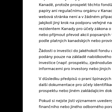
Kanadě, protože prospekt těchto fondů
d of interactive chart.
papíry ani regulačnímu orgánu v Kanadě a
2016
2017
2018
2019
2020
webová stránka není a v žádném přípa
jakýkoli jiný krok na podporu veřejné n
elkový výnos (%) EUR
-0,4
-0,7
-0,6
-0,6
-0,6
rezidentem Kanady pro účely zákona o 
nebo přijmout převod akcií popsaných
Benchmark (%) EUR
-0,2
-0,5
-0,4
-0,3
-0,3
podle platných kanadských nebo provi
edené hodnoty se vztahují k výkonnosti v minulosti.
Výkonnost v min
konnosti v budoucnosti. Trhy by se v budoucnu mohly vyvinout velmi
Žádosti o investici do jakéhokoli fond
k byl fond v minulosti spravován.
podány pouze na základě nabídkového 
konnost se zobrazuje na základě čisté hodnoty aktiv (NAV), případ
investice (např. prospektu, zjednoduš
aje o výkonnosti jsou založeny na hodnotě čistých aktiv (NAV) ETF, k
informacemi pro investory nebo jiných
F. Jednotliví akcionáři mohou realizovat výnosy, které se liší od výko
vratnost investice se může zvýšit nebo snížit v důsledku měnových v
V důsledku předpisů o praní špinavých
kutečněna v jiné měně, než jaká byla použita v předchozím výpočtu 
další dokumentace pro účely identifik
prospektu nebo jiném zakládajícím do
Pokud si nejste jisti významem uvedený
Klíčová rizika
finančního nebo jiného odborného por