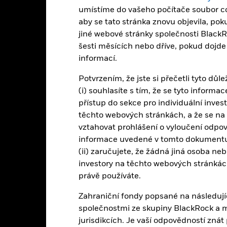
ním do fixních příjmů jsou riziko úrokové sazby a úvěrové riziko. Typ
umístíme do vašeho počítače soubor co
žní hodnoty dluhopisů. Úvěrové riziko se vztahuje k možnosti, že e
aby se tato stránka znovu objevila, po
d investuje do cenných papírů s pevným výnosem emitovaných společnos
jiné webové stránky společnosti BlackR
termínu splatnosti vyplatit výnos ani kapitál, když je splatný. Měnové
šesti měsících nebo dříve, pokud dojd
at dopad pohybů měnových kurzů mezi základní měnou a měnami, ve 
informací.
V závislosti na směnných kurzech to může mít pozitivní nebo negat
Potvrzením, že jste si přečetli tyto důl
(i) souhlasíte s tím, že se tyto inform
přístup do sekce pro individuální inves
PRIIP KID
Fac
r UCITS ETF
těchto webových stránkách, a že se na
Výkonnost
vztahovat prohlášení o vyloučení odpově
nnost
Základní údaje
Podíly
informace uvedené v tomto dokumentu
(ii) zaručujete, že žádná jiná osoba ne
investory na těchto webových stránkách
ýnosy
právě používáte.
Zahraniční fondy popsané na následují
Kalendářní rok
Diskrétní roční
Ročně
Celkem
společnostmi ze skupiny BlackRock a 
ge: 2009-03-01 00:00:00 to 2026-08-05 00:00:00.
jurisdikcích. Je vaší odpovědností zná
: -8 to 16.