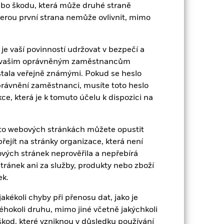
(EUR)
nebo škodu, která může druhé straně
kterou první strana nemůže ovlivnit, mimo
9 708 398
IE00B3FH7618
 je vaší povinností udržovat v bezpečí a
 a vašim oprávněným zaměstnancům
Vyplácení
 stala veřejně známými. Pokud se heslo
Irsko
oprávnění zaměstnanci, musíte toto heslo
Měsíčně
e, která je k tomuto účelu k dispozici na
Yes
BlackRock Asset Management
hto webových stránkách můžete opustit
Ireland Limited
ejít na stránky organizace, která není
State Street Custodial Services
ých stránek neprověřila a nepřebírá
(Ireland) Limited
ránek ani za služby, produkty nebo zboží
IEGE NA
ek.
ékoli chyby při přenosu dat, jako je
éhokoli druhu, mimo jiné včetně jakýchkoli
od, které vzniknou v důsledku používání