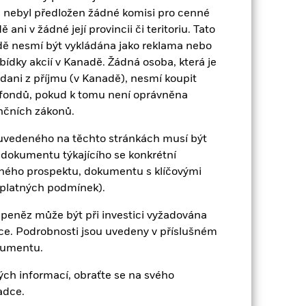
 nebyl předložen žádné komisi pro cenné
ni v žádné její provincii či teritoriu. Tato
2021
2022
2023
2024
2025
dě nesmí být vykládána jako reklama nebo
abídky akcií v Kanadě. Žádná osoba, která je
-0,7
-1,0
2,7
3,6
2,2
dani z příjmu (v Kanadě), nesmí koupit
 fondů, pokud k tomu není oprávněna
-0,5
-0,8
2,8
3,5
2,2
nčních zákonů.
ulosti není spolehlivým ukazatelem
 odlišně. Může vám to pomoci posoudit,
u uvedeného na těchto stránkách musí být
dokumentu týkajícího se konkrétní
ně s reinvestovaným hrubým výnosem.
eného prospektu, dokumentu s klíčovými
terá nemusí být stejná jako tržní cena
 platných podmínek).
nnosti NAV.
ýkyvů, pokud je vaše investice
 peněz může být při investici vyžadována
výkonnosti.
Zdroj:
Blackrock.
ace. Podrobnosti jsou uvedeny v příslušném
kumentu.
ch informací, obraťte se na svého
adce.