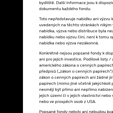
to tabulka uvádí výkonnost produktu jako procentuální ztrátu neb
bydliště. Další informace jsou k dispo
rovnání s jeho referenčním indexem. Může vám to pomoci posoudi
dokumentu každého fondu.
ravován, a porovnat jej s jeho referenčním indexem.
Toto nepředstavuje nabídku ani výzvu k 
art
4
r chart with 2 data series.
uvedených na těchto stránkách nikým v j
e chart has 1 X axis displaying categories.
nabídka, výzva nebo distribuce byla ne
e chart has 1 Y axis displaying Values. Range: -2 to 4.
3
nabídku nebo výzvu činí, není k tomu 
nabídka nebo výzva nezákonná.
2
Konkrétně nejsou popsané fondy k disp
alues
ani pro jejich investice. Podílové listy
1
amerického zákona o cenných papírech 
předpisů („zákon o cenných papírech“),
0
zákon o cenných papírech ani žádné ji
papírech (mimo jiné včetně jakýchkoli 
-1
nesmějí být přímo ani nepřímo nabíze
jejich území či v jejich vlastnictví nebo
-2
nebo ve prospěch osob z USA.
2016
2017
2018
2019
2020
2021
Popsané fondy nebyly ani nebudou kvali
Celkový výnos (%)
Benchmar