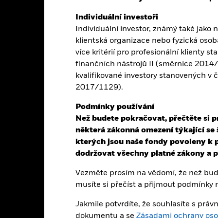
Individuální investoři
Individuální investor, známý také jako n
ebo více obchodních linií tohoto fondu vyřazena z obchodování nebo
klientská organizace nebo fyzická osoba
více kritérií pro profesionální klienty s
finančních nástrojů II (směrnice 2014/65
nnost
Základní údaje
Podíly
kvalifikované investory stanovených v 
2017/1129).
INVESTIČNÍ CÍL
Podmínky používání
odobým evropským státním
Fond se snaží sledovat výkonnos
dluhopisů investičního stupně v
Než budete pokračovat, přečtěte si p
ů
některá zákonná omezení týkající se 
dluhopisům
kterých jsou naše fondy povoleny k p
dodržovat všechny platné zákony a př
Vezměte prosím na vědomí, že než bude
ál.
Hodnota investic a příjmů z nich může klesat i stoupat a není zaru
musíte si přečíst a přijmout podmínky
Jakmile potvrdíte, že souhlasíte s pr
e: Hodnota vaší investice a výnos z ní se budou lišit a výši vaší počá
dokumentu a se
Zásadami ochrany oso
ie a nakupují a prodávají se za tržní ceny, které se mohou lišit od č