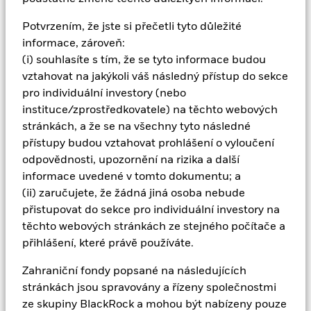
předpisy země vašeho bydliště. Další informace jsou k
dispozici v prospektu nebo jiném zakladatelském
Potvrzením, že jste si přečetli tyto důležité
dokumentu každého fondu.
informace, zároveň:
(i) souhlasíte s tím, že se tyto informace budou
vztahovat na jakýkoli váš následný přístup do sekce
Toto nepředstavuje nabídku ani výzvu k prodeji akcií
pro individuální investory (nebo
kteréhokoli z fondů uvedených na těchto stránkách
instituce/zprostředkovatele) na těchto webových
nikým v jakékoli jurisdikci, v níž by taková nabídka,
stránkách, a že se na všechny tyto následné
výzva nebo distribuce byla nezákonná nebo v níž
přístupy budou vztahovat prohlášení o vyloučení
osoba, která takovou nabídku nebo výzvu činí, není k
odpovědnosti, upozornění na rizika a další
tomu oprávněna, ani nikomu, komu je taková nabídka
informace uvedené v tomto dokumentu; a
nebo výzva nezákonná.
(ii) zaručujete, že žádná jiná osoba nebude
přistupovat do sekce pro individuální investory na
Konkrétně nejsou popsané fondy k dispozici pro
těchto webových stránkách ze stejného počítače a
distribuci americkým investorům ani pro jejich
přihlášení, které právě používáte.
investice. Podílové listy / akcie nebudou registrovány
podle amerického zákona o cenných papírech z roku
Zahraniční fondy popsané na následujících
1933, ve znění pozdějších předpisů („zákon o cenných
stránkách jsou spravovány a řízeny společnostmi
papírech“), a s výjimkou transakce, která neporušuje
ze skupiny BlackRock a mohou být nabízeny pouze