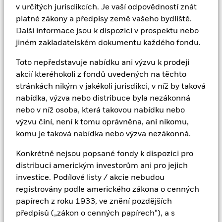
zákon o cenných papírech ani žádné jiné platné
v určitých jurisdikcích. Je vaší odpovědností znát
americké zákony o cenných papírech (mimo jiné
platné zákony a předpisy země vašeho bydliště.
včetně jakýchkoli platných zákonů kteréhokoli ze států
Další informace jsou k dispozici v prospektu nebo
USA), nesmějí být přímo ani nepřímo nabízeny nebo
jiném zakladatelském dokumentu každého fondu.
prodávány v USA nebo na jakémkoli jejich území či v
Toto nepředstavuje nabídku ani výzvu k prodeji
jejich vlastnictví nebo v oblastech podléhajících jejich
akcií kteréhokoli z fondů uvedených na těchto
jurisdikci nebo ve prospěch osob z USA.
stránkách nikým v jakékoli jurisdikci, v níž by taková
nabídka, výzva nebo distribuce byla nezákonná
Popsané fondy nebyly ani nebudou kvalifikovány pro
nebo v níž osoba, která takovou nabídku nebo
veřejnou distribuci v Kanadě, protože prospekt těchto
výzvu činí, není k tomu oprávněna, ani nikomu,
fondů nebyl předložen žádné komisi pro cenné papíry
komu je taková nabídka nebo výzva nezákonná.
ani regulačnímu orgánu v Kanadě ani v žádné její
provincii či teritoriu. Tato webová stránka není a v
Konkrétně nejsou popsané fondy k dispozici pro
žádném případě nesmí být vykládána jako reklama
distribuci americkým investorům ani pro jejich
nebo jakýkoli jiný krok na podporu veřejné nabídky
investice. Podílové listy / akcie nebudou
akcií v Kanadě. Žádná osoba, která je rezidentem
registrovány podle amerického zákona o cenných
Kanady pro účely zákona o dani z příjmu (v Kanadě),
papírech z roku 1933, ve znění pozdějších
nesmí koupit nebo přijmout převod akcií popsaných
předpisů („zákon o cenných papírech“), a s