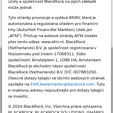
účely a společnost BlackRock na jejich základě
BLACKROCK, BLACKROCK SOLUTIONS, iSHARES,
může jednat.
BUILD ON BLACKROCK a SO WHAT DO I DO WITH
MY MONEY jsou ochranné známky společnosti
Tyto stránky provozuje a vydává BNBV, která je
BlackRock, Inc. nebo jejích dceřiných společností ve
autorizována a regulována úřadem pro finanční
Spojených státech a jinde. Všechny ostatní ochranné
trhy (Autoriteit Financiële Markten) (dále jen
známky patří příslušným vlastníkům.
„AFM“). Přístup na webové stránky AFM získáte
přes tento odkaz: www.afm.nl. BlackRock
(Netherlands) B.V. je společnost registrovaná v
Nizozemsku pod číslem 17068311. Sídlo
společnosti: Amstelplein 1, 1096 HA, Amsterdam.
BlackRock je obchodní název společnosti
BlackRock (Netherlands) B.V. DIČ: 007883250.
Jako globální správce investic a důvěrník našich
Obecné dotazy týkající se těchto webových stránek
klientů máme ve společnosti BlackRock za cíl
zasílejte na
EMEAwebmaster@blackrock.com
. Tuto
pomáhat každému, aby se cítil finančně dobře. Od
e-mailovou adresu nepoužívejte pro dotazy týkající
roku 1999 jsme předním poskytovatelem finančních
se investic.
technologií a naši klienti se na nás obracejí pro řešení,
která potřebují při plánování svých nejdůležitějších
© 2024 BlackRock, Inc. Všechna práva vyhrazena.
cílů.
BLACKROCK, BLACKROCK SOLUTIONS, iSHARES,