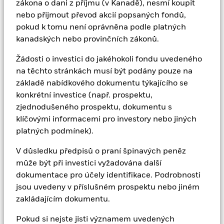
odborného poradce.
zákona o dani z příjmu (v Kanadě), nesmí koupit
nebo přijmout převod akcií popsaných fondů,
pokud k tomu není oprávněna podle platných
Informace obsažené na těchto stránkách podléhají
kanadských nebo provinčních zákonů.
autorským právům se všemi právy vyhrazenými.
Nesmí být reprodukovány, kopírovány ani dále šířeny
Žádosti o investici do jakéhokoli fondu uvedeného
jako celek ani po částech.
na těchto stránkách musí být podány pouze na
základě nabídkového dokumentu týkajícího se
Informace obsažené na těchto stránkách jsou
konkrétní investice (např. prospektu,
zveřejněny v dobré víře, ale společnost BlackRock
zjednodušeného prospektu, dokumentu s
(Netherlands) B.V. (dále „BNBV“) ani žádná jiná osoba
klíčovými informacemi pro investory nebo jiných
neposkytuje žádné výslovné ani předpokládané záruky
platných podmínek).
ohledně jejich přesnosti nebo úplnosti a nemělo by se
na ně jako na takové spoléhat. BNBV nenese žádnou
V důsledku předpisů o praní špinavých peněz
odpovědnost za jakékoli ztráty nebo škody vzniklé v
může být při investici vyžadována další
důsledku používání nebo spoléhání se na poskytnuté
dokumentace pro účely identifikace. Podrobnosti
informace, mimo jiné včetně ztráty zisku nebo jakékoli
jsou uvedeny v příslušném prospektu nebo jiném
jiné škody, přímé nebo následné. Žádné informace na
zakládajícím dokumentu.
těchto stránkách nepředstavují investiční, daňové,
Pokud si nejste jisti významem uvedených
právní ani jiné poradenství.