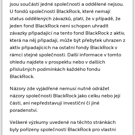
Veškeré výzkumy uvedené na těchto stránkách byly
jsou součástí jedné společnosti a oddělené nejsou.
pořízeny společností BlackRock pro vlastní účely a
U fondů společnosti BlackRock, které nemají
společnost BlackRock na jejich základě může jednat.
status oddělených závazků, platí, že v případě, že
jeden fond BlackRock není schopen uhradit
Tyto stránky provozuje a vydává BNBV, která je
závazky připadající na tento fond BlackRock z aktiv,
autorizována a regulována úřadem pro finanční trhy
která na něj připadají, může být přebytek uhrazen z
(Autoriteit Financiële Markten) (dále jen „AFM“).
aktiv připadajících na ostatní fondy BlackRock v
Přístup na webové stránky AFM získáte přes tento
rámci stejné společnosti. Další informace v tomto
odkaz: www.afm.nl. BlackRock (Netherlands) B.V. je
ohledu najdete v prospektu nebo v dalších
společnost registrovaná v Nizozemsku pod číslem
příslušných podmínkách každého fondu
17068311. Sídlo společnosti: Amstelplein 1, 1096 HA,
BlackRock.
Amsterdam. BlackRock je obchodní název společnosti
Názory zde vyjádřené nemusí nutně odrážet
BlackRock (Netherlands) B.V. DIČ: 007883250.
názory společnosti BlackRock jako celku nebo její
Obecné dotazy týkající se těchto webových stránek
části, ani nepředstavují investiční či jiné
zasílejte na
EMEAwebmaster@blackrock.com
. Tuto
poradenství.
e-mailovou adresu nepoužívejte pro dotazy týkající se
investic.
Veškeré výzkumy uvedené na těchto stránkách
byly pořízeny společností BlackRock pro vlastní
© 2023 BlackRock, Inc. Všechna práva vyhrazena.