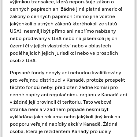
fondů, pokud k tomu není oprávněna podle platných
výjimkou transakce, která neporušuje zákon o
kanadských nebo provinčních zákonů.
cenných papírech ani žádné jiné platné americké
zákony o cenných papírech (mimo jiné včetně
Žádosti o investici do jakéhokoli fondu uvedeného na
jakýchkoli platných zákonů kteréhokoli ze států
těchto stránkách musí být podány pouze na základě
USA), nesmějí být přímo ani nepřímo nabízeny
nabídkového dokumentu týkajícího se konkrétní
nebo prodávány v USA nebo na jakémkoli jejich
investice (např. prospektu, zjednodušeného
území či v jejich vlastnictví nebo v oblastech
prospektu, dokumentu s klíčovými informacemi pro
podléhajících jejich jurisdikci nebo ve prospěch
investory nebo jiných platných podmínek).
osob z USA.
Popsané fondy nebyly ani nebudou kvalifikovány
V důsledku předpisů o praní špinavých peněz může
pro veřejnou distribuci v Kanadě, protože prospekt
být při investici vyžadována další dokumentace pro
těchto fondů nebyl předložen žádné komisi pro
účely identifikace. Podrobnosti jsou uvedeny v
cenné papíry ani regulačnímu orgánu v Kanadě ani
příslušném prospektu nebo jiném zakládajícím
v žádné její provincii či teritoriu. Tato webová
dokumentu.
stránka není a v žádném případě nesmí být
vykládána jako reklama nebo jakýkoli jiný krok na
Pokud si nejste jisti významem uvedených informací,
podporu veřejné nabídky akcií v Kanadě. Žádná
obraťte se na svého finančního nebo jiného
osoba, která je rezidentem Kanady pro účely