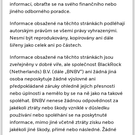
informací, obraťte se na svého finančního nebo
jiného odborného poradce.
Pokud bude vůči společnosti BlackRock vznesen
nárok třetí stranou v souvislosti s vaším používáním
Informace obsažené na těchto stránkách podléhají
těchto webových stránek, souhlasíte s tím, že
autorským právům se všemi právy vyhrazenými.
společnosti BlackRock plně uhradíte veškeré ztráty,
Nesmí být reprodukovány, kopírovány ani dále
náklady, žaloby, řízení, nároky, škody, výdaje (včetně
šířeny jako celek ani po částech.
přiměřených nákladů na právní zastoupení) nebo
Informace obsažené na těchto stránkách jsou
závazky, které společnost BlackRock utrpí nebo jí
zveřejněny v dobré víře, ale společnost BlackRock
vzniknou přímo v důsledku nesprávného používání
(Netherlands) B.V. (dále „BNBV“) ani žádná jiná
těchto webových stránek. Žádná ze stran by neměla
osoba neposkytuje žádné výslovné ani
nést odpovědnost vůči druhé straně za jakoukoli
předpokládané záruky ohledně jejich přesnosti
ztrátu nebo škodu, která může druhé straně vzniknout
nebo úplnosti a nemělo by se na ně jako na takové
v důsledku jakékoli příčiny, kterou první strana
spoléhat. BNBV nenese žádnou odpovědnost za
nemůže ovlivnit, mimo jiné včetně výpadku napájení.
jakékoli ztráty nebo škody vzniklé v důsledku
používání nebo spoléhání se na poskytnuté
Berete na vědomí a souhlasíte s tím, že je vaší
informace, mimo jiné včetně ztráty zisku nebo
povinností udržovat v bezpečí a důvěrnosti všechna
jakékoli jiné škody, přímé nebo následné. Žádné
hesla, která vám a vašim oprávněným zaměstnancům