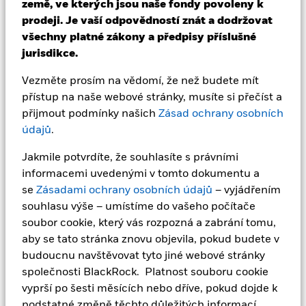
Potvrzením, že jste si přečetli tyto důležité informace,
země, ve kterých jsou naše fondy povoleny k
zároveň:
prodeji. Je vaší odpovědností znát a dodržovat
(i) souhlasíte s tím, že se tyto informace budou
všechny platné zákony a předpisy příslušné
vztahovat na jakýkoli váš následný přístup do sekce
jurisdikce.
pro individuální investory (nebo
Vezměte prosím na vědomí, že než budete mít
instituce/zprostředkovatele) na těchto webových
přístup na naše webové stránky, musíte si přečíst a
stránkách, a že se na všechny tyto následné přístupy
přijmout podmínky našich
Zásad ochrany osobních
budou vztahovat prohlášení o vyloučení odpovědnosti,
údajů
.
upozornění na rizika a další informace uvedené v
tomto dokumentu; a
Jakmile potvrdíte, že souhlasíte s právními
(ii) zaručujete, že žádná jiná osoba nebude
informacemi uvedenými v tomto dokumentu a
přistupovat do sekce pro individuální investory na
se
Zásadami ochrany osobních údajů
– vyjádřením
těchto webových stránkách ze stejného počítače a
souhlasu výše – umístíme do vašeho počítače
přihlášení, které právě používáte.
soubor cookie, který vás rozpozná a zabrání tomu,
aby se tato stránka znovu objevila, pokud budete v
Zahraniční fondy popsané na následujících stránkách
budoucnu navštěvovat tyto jiné webové stránky
jsou spravovány a řízeny společnostmi ze skupiny
společnosti BlackRock. Platnost souboru cookie
BlackRock a mohou být nabízeny pouze v určitých
vyprší po šesti měsících nebo dříve, pokud dojde k
jurisdikcích. Je vaší odpovědností znát platné zákony a
podstatné změně těchto důležitých informací.