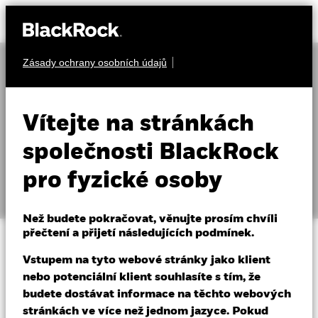
Zásady ochrany osobních údajů
O nás
Produkty
Vítejte na stránkách
Podmínky používání
Vzdělávání
společnosti BlackRock
pro fyzické osoby
Individuální investoři
Než budete pokračovat, věnujte prosím chvíli
Czech Republic
přečtení a přijetí následujících podmínek.
Change location
Než budete pokračovat, přečtěte si prosím tuto
Vstupem na tyto webové stránky jako klient
stránku, protože vysvětluje některá zákonná
BlackRock
nebo potenciální klient souhlasíte s tím, že
omezení týkající se šíření těchto informací a země,
budete dostávat informace na těchto webových
ve kterých jsou naše fondy povoleny k prodeji. Je
iShares
stránkách ve více než jednom jazyce. Pokud
vaší odpovědností znát a dodržovat všechny platné