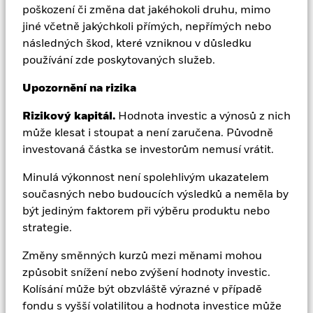
poškození či změna dat jakéhokoli druhu, mimo
výrazně klesnout. Úrovně a základ zdanění se mohou
jiné včetně jakýchkoli přímých, nepřímých nebo
čas od času měnit.
následných škod, které vzniknou v důsledku
používání zde poskytovaných služeb.
Společnost BlackRock nezvážila vhodnost této
investice s ohledem na vaše individuální potřeby a
Upozornění na rizika
toleranci k riziku. Zobrazené údaje poskytují souhrnné
Rizikový kapitál.
Hodnota investic a výnosů z nich
informace. Investice by měla být provedena na
může klesat i stoupat a není zaručena. Původně
základě příslušného prospektu, který je k dispozici u
investovaná částka se investorům nemusí vrátit.
správce.
Minulá výkonnost není spolehlivým ukazatelem
Pro vaši ochranu budou telefonní hovory a/nebo jiná
současných nebo budoucích výsledků a neměla by
elektronická komunikace, které vedou nebo mají vést k
být jediným faktorem při výběru produktu nebo
transakcím, nahrávány nebo ukládány.
strategie.
Změny směnných kurzů mezi měnami mohou
Investoři by si před investicí měli přečíst nabídkové
způsobit snížení nebo zvýšení hodnoty investic.
dokumenty, kde jsou uvedeny další podrobnosti
Kolísání může být obzvláště výrazné v případě
včetně rizikových faktorů.
fondu s vyšší volatilitou a hodnota investice může