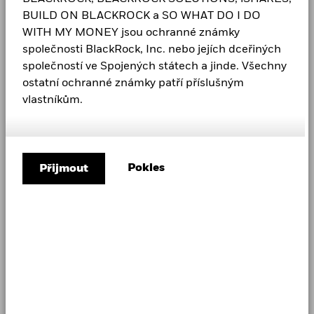
BUILD ON BLACKROCK a SO WHAT DO I DO
WITH MY MONEY jsou ochranné známky
společnosti BlackRock, Inc. nebo jejích dceřiných
CORPORATE
společností ve Spojených státech a jinde. Všechny
Kariéra
ostatní ochranné známky patří příslušným
vlastníkům.
Newsroom
Vztahy s investory
Postup vyřizování stížností
Pokles
Přijmout
Kontaktujte nás
LEGAL
Podmínky a pravidla
Oznámení o ochraně soukromí
Kontinuita podnikání