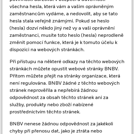
které vzniknou v důsledku používání zde
všechna hesla, která vám a vašim oprávněným
poskytovaných služeb.
zaměstnancům vydáme, a nedovolit, aby se tato
hesla stala veřejně známými. Pokud se heslo
Upozornění na rizika
(hesla) dozví někdo jiný než vy a vaši oprávnění
zaměstnanci, musíte toto heslo (hesla) neprodleně
změnit pomocí funkce, která je k tomuto účelu k
Rizikový kapitál.
Hodnota investic a výnosů z nich
dispozici na webových stránkách.
může klesat i stoupat a není zaručena. Původně
investovaná částka se investorům nemusí vrátit.
Při přístupu na některé odkazy na těchto webových
stránkách můžete opustit webové stránky BNBV.
Minulá výkonnost není spolehlivým ukazatelem
Přitom můžete přejít na stránky organizace, která
současných nebo budoucích výsledků a neměla by
není regulována. BNBV žádné z těchto webových
být jediným faktorem při výběru produktu nebo
stránek neprověřila a nepřebírá žádnou
strategie.
odpovědnost za obsah těchto stránek ani za
služby, produkty nebo zboží nabízené
Změny směnných kurzů mezi měnami mohou
prostřednictvím těchto stránek.
způsobit snížení nebo zvýšení hodnoty investic.
BNBV nenese žádnou odpovědnost za jakékoli
Kolísání může být obzvláště výrazné v případě fondu s
chyby při přenosu dat, jako je ztráta nebo
vyšší volatilitou a hodnota investice může náhle a