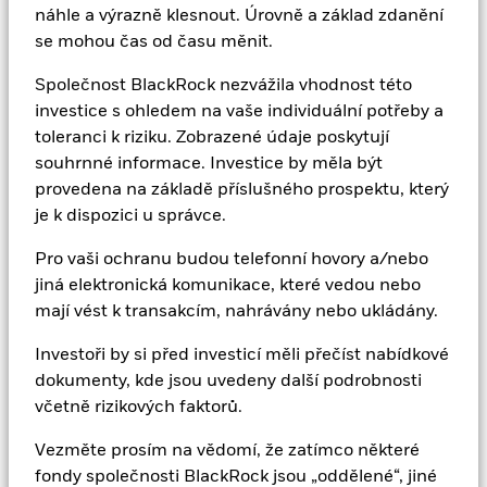
náhle a výrazně klesnout. Úrovně a základ zdanění
Vezměte prosím na vědomí, že zatímco některé fondy
se mohou čas od času měnit.
společnosti BlackRock jsou „oddělené“, jiné jsou
součástí jedné společnosti a oddělené nejsou. U
Společnost BlackRock nezvážila vhodnost této
fondů společnosti BlackRock, které nemají status
investice s ohledem na vaše individuální potřeby a
oddělených závazků, platí, že v případě, že jeden fond
toleranci k riziku. Zobrazené údaje poskytují
BlackRock není schopen uhradit závazky připadající
souhrnné informace. Investice by měla být
na tento fond BlackRock z aktiv, která na něj připadají,
provedena na základě příslušného prospektu, který
může být přebytek uhrazen z aktiv připadajících na
je k dispozici u správce.
ostatní fondy BlackRock v rámci stejné společnosti.
Pro vaši ochranu budou telefonní hovory a/nebo
Další informace v tomto ohledu najdete v prospektu
jiná elektronická komunikace, které vedou nebo
nebo v dalších příslušných podmínkách každého
mají vést k transakcím, nahrávány nebo ukládány.
fondu BlackRock.
Investoři by si před investicí měli přečíst nabídkové
Názory zde vyjádřené nemusí nutně odrážet názory
dokumenty, kde jsou uvedeny další podrobnosti
společnosti BlackRock jako celku nebo její části, ani
včetně rizikových faktorů.
nepředstavují investiční či jiné poradenství.
Vezměte prosím na vědomí, že zatímco některé
fondy společnosti BlackRock jsou „oddělené“, jiné