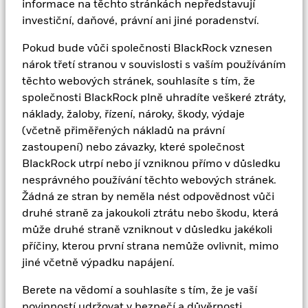
informace na těchto stránkách nepředstavují
vydáme, a nedovolit, aby se tato hesla stala veřejně
investiční, daňové, právní ani jiné poradenství.
známými. Pokud se heslo (hesla) dozví někdo jiný než
vy a vaši oprávnění zaměstnanci, musíte toto heslo
Pokud bude vůči společnosti BlackRock vznesen
(hesla) neprodleně změnit pomocí funkce, která je k
nárok třetí stranou v souvislosti s vaším používáním
tomuto účelu k dispozici na webových stránkách.
těchto webových stránek, souhlasíte s tím, že
společnosti BlackRock plně uhradíte veškeré ztráty,
náklady, žaloby, řízení, nároky, škody, výdaje
Při přístupu na některé odkazy na těchto webových
(včetně přiměřených nákladů na právní
stránkách můžete opustit webové stránky BNBV.
zastoupení) nebo závazky, které společnost
Přitom můžete přejít na stránky organizace, která není
BlackRock utrpí nebo jí vzniknou přímo v důsledku
regulována. BNBV žádné z těchto webových stránek
nesprávného používání těchto webových stránek.
neprověřila a nepřebírá žádnou odpovědnost za obsah
Žádná ze stran by neměla nést odpovědnost vůči
těchto stránek ani za služby, produkty nebo zboží
druhé straně za jakoukoli ztrátu nebo škodu, která
nabízené prostřednictvím těchto stránek.
může druhé straně vzniknout v důsledku jakékoli
příčiny, kterou první strana nemůže ovlivnit, mimo
BNBV nenese žádnou odpovědnost za jakékoli chyby
jiné včetně výpadku napájení.
při přenosu dat, jako je ztráta nebo poškození či
změna dat jakéhokoli druhu, mimo jiné včetně
Berete na vědomí a souhlasíte s tím, že je vaší
jakýchkoli přímých, nepřímých nebo následných škod,
povinností udržovat v bezpečí a důvěrnosti