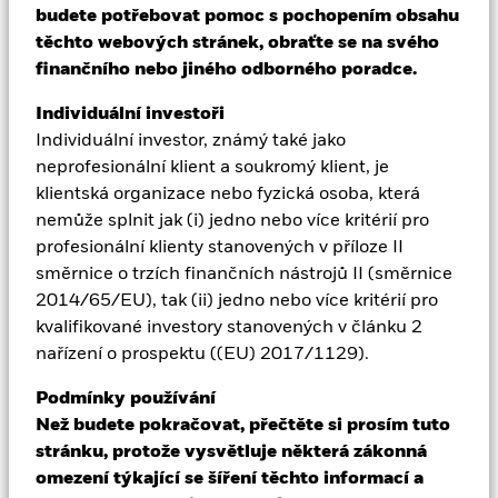
budete potřebovat pomoc s pochopením obsahu
zákony a předpisy příslušné jurisdikce.
Aladdin
těchto webových stránek, obraťte se na svého
finančního nebo jiného odborného poradce.
Vezměte prosím na vědomí, že než budete mít přístup
Naše společnost
na naše webové stránky, musíte si přečíst a přijmout
Individuální investoři
podmínky našich
Zásad ochrany osobních údajů
.
Individuální investor, známý také jako
neprofesionální klient a soukromý klient, je
klientská organizace nebo fyzická osoba, která
Jakmile potvrdíte, že souhlasíte s právními
nemůže splnit jak (i) jedno nebo více kritérií pro
informacemi uvedenými v tomto dokumentu a
profesionální klienty stanovených v příloze II
se
Zásadami ochrany osobních údajů
– vyjádřením
směrnice o trzích finančních nástrojů II (směrnice
souhlasu výše – umístíme do vašeho počítače soubor
2014/65/EU), tak (ii) jedno nebo více kritérií pro
cookie, který vás rozpozná a zabrání tomu, aby se tato
kvalifikované investory stanovených v článku 2
stránka znovu objevila, pokud budete v budoucnu
nařízení o prospektu ((EU) 2017/1129).
navštěvovat tyto jiné webové stránky společnosti
BlackRock. Platnost souboru cookie vyprší po šesti
Podmínky používání
měsících nebo dříve, pokud dojde k podstatné změně
Než budete pokračovat, přečtěte si prosím tuto
těchto důležitých informací.
stránku, protože vysvětluje některá zákonná
omezení týkající se šíření těchto informací a