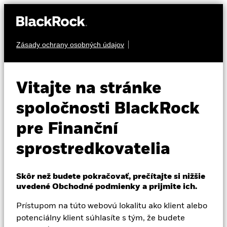
Zásady ochrany osobných údajov
O nás
PEVNÝ VÝNOS
iShares Core UK
Produkty
Vitajte na stránke
CBUS
Gilts UCITS ETF
Vzdelávanie
spoločnosti BlackRock
pre Finanční
Profesionálni investori
sprostredkovatelia
Slovakia
Change location
Skôr než budete pokračovať, prečítajte si nižšie
NAV k 05-aug-26
Zmena NAV za 1 deň k 05-aug-26
uvedené Obchodné podmienky a prijmite ich.
BlackRock
EUR 4,42
EUR 0,01 (0,21%)
52 WK: 4,36 - 4,70
Prístupom na túto webovú lokalitu ako klient alebo
iShares
potenciálny klient súhlasíte s tým, že budete
Celkový výnos NAV k 05-aug-26