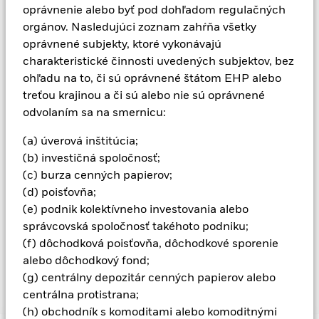
oprávnenie alebo byť pod dohľadom regulačných
investície nemožno zaručiť. ETF sú obchodované na burzách
podobne ako akcie a kupujú sa a predávajú za trhové ceny,
orgánov. Nasledujúci zoznam zahŕňa všetky
ktoré sa môžu líšiť od čistej hodnoty aktív ETF. Úrokové riziko a
oprávnené subjekty, ktoré vykonávajú
úverové riziko sú dve hlavné riziká spojené s investovaním do
charakteristické činnosti uvedených subjektov, bez
nástrojov s pevným výnosom. Spravidla pri raste úrokových
ohľadu na to, či sú oprávnené štátom EHP alebo
sadzieb dochádza k zodpovedajúcemu poklesu trhovej
treťou krajinou a či sú alebo nie sú oprávnené
hodnoty dlhopisov. Úverové riziko predstavuje možnosť, že
emitent dlhopisu nebude schopný splatiť istinu ani plniť
odvolaním sa na smernicu:
svoje záväzky zo zaplatenia úrokov. Fond investuje do
cenných papierov s pevným úrokom emitovaných
(a) úverová inštitúcia;
spoločnosťami. Existuje riziko zlyhania, keď emitujúca
(b) investičná spoločnosť;
spoločnosť nemusí vyplatiť príjem alebo splatiť kapitál do
(c) burza cenných papierov;
fondu v čase splatnosti. Menový hedžing je navrhnutý na
(d) poisťovňa;
zníženie rizika, ale nemôže eliminovať vplyv menových
(e) podnik kolektívneho investovania alebo
pohybov medzi základnou menou a menami, v ktorých sú
realizované niektoré alebo všetky podkladové investície. V
správcovská spoločnosť takéhoto podniku;
závislosti od výmenných kurzov to môže mať pozitívny alebo
(f) dôchodková poisťovňa, dôchodkové sporenie
negatívny vplyv na výkonnosť fondu.
alebo dôchodkový fond;
(g) centrálny depozitár cenných papierov alebo
centrálna protistrana;
Zobraziť menej
(h) obchodník s komoditami alebo komoditnými