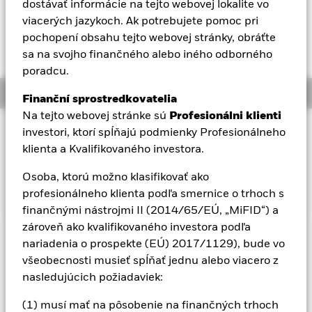
dostávať informácie na tejto webovej lokalite vo
YTD:
-1,49%
Aladdin
viacerých jazykoch. Ak potrebujete pomoc pri
Vážená priemerná hodnota výnosu do splatnosti k 05-aug-26
pochopení obsahu tejto webovej stránky, obráťte
4,76%
sa na svojho finančného alebo iného odborného
Naša spoločnosť
poradcu.
Overview
Finanční sprostredkovatelia
Na tejto webovej stránke sú
Profesionálni klienti
INVESTIČNÝ CIEĽ
investori, ktorí spĺňajú podmienky Profesionálneho
klienta a Kvalifikovaného investora.
Fond sa snaží sledovať výkonnosť indexu zloženého z
britských štátnych dlhopisov denominovaných v britských
Osoba, ktorú možno klasifikovať ako
librách.
profesionálneho klienta podľa smernice o trhoch s
finančnými nástrojmi II (2014/65/EÚ, „MiFID“) a
zároveň ako kvalifikovaného investora podľa
Dôležitá informácia: Rizikový kapitál.
nariadenia o prospekte (EÚ) 2017/1129), bude vo
Hodnota investícií a
príjmov z nich môže klesať aj stúpať a nie je zaručená.
všeobecnosti musieť spĺňať jednu alebo viacero z
Investori nesmú získať späť pôvodne investovanú sumu.
nasledujúcich požiadaviek:
Dôležité informácie:
Dôležité informácie: Hodnota vašej
(1) musí mať na pôsobenie na finančných trhoch
investície a výnosy z nej sa budú líšiť a počiatočnú výšku vašej