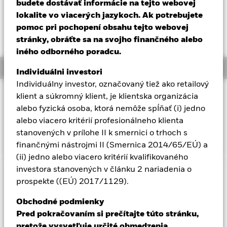
budete dostávať informácie na tejto webovej
YTD:
-1,05%
Aladdin
lokalite vo viacerých jazykoch. Ak potrebujete
Vážená priemerná hodnota výnosu do splatnosti k 06-aug-26
pomoc pri pochopení obsahu tejto webovej
5,59%
stránky, obráťte sa na svojho finančného alebo
Naša spoločnosť
iného odborného poradcu.
Overview
Individuálni investori
Individuálny investor, označovaný tiež ako retailový
INVESTIČNÝ CIEĽ
klient a súkromný klient, je klientska organizácia
alebo fyzická osoba, ktorá nemôže spĺňať (i) jedno
Fond sa snaží sledovať výkonnosť indexu zloženého z
podnikových dlhopisov investičného stupňa
alebo viacero kritérií profesionálneho klienta
denominovaných v amerických dolároch.
stanovených v prílohe II k smernici o trhoch s
finančnými nástrojmi II (Smernica 2014/65/EÚ) a
(ii) jedno alebo viacero kritérií kvalifikovaného
investora stanovených v článku 2 nariadenia o
Dôležitá informácia: Rizikový kapitál.
Hodnota investícií a
prospekte ((EÚ) 2017/1129).
príjmov z nich môže klesať aj stúpať a nie je zaručená.
Investori nesmú získať späť pôvodne investovanú sumu.
Obchodné podmienky
Pred pokračovaním si prečítajte túto stránku,
Dôležité informácie:
Dôležité informácie: Hodnota vašej
investície a výnosy z nej sa budú líšiť a počiatočnú výšku vašej
pretože vysvetľuje určité obmedzenia