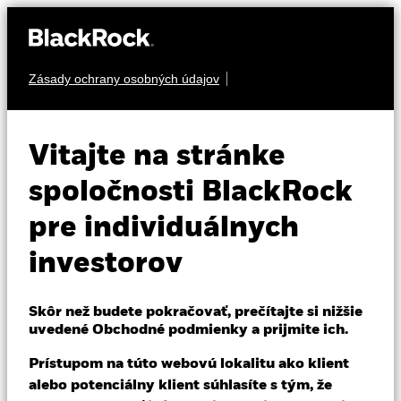
Zásady ochrany osobných údajov
O nás
PEVNÝ VÝNOS
iShares $ Corp
Produkty
Vitajte na stránke
LQDE
Bond UCITS ETF
Vzdelávanie
spoločnosti BlackRock
pre individuálnych
Individuálni investori
investorov
Slovakia
Change location
Skôr než budete pokračovať, prečítajte si nižšie
NAV k 07-aug-26
Zmena NAV za 1 deň k 07-aug-26
uvedené Obchodné podmienky a prijmite ich.
BlackRock
USD 99,48
USD 0,18 (0,18%)
52 WK: 98,71 - 105,36
Prístupom na túto webovú lokalitu ako klient
iShares
alebo potenciálny klient súhlasíte s tým, že
Celkový výnos NAV k 06-aug-26