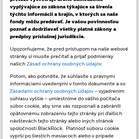
investície nemožno zaručiť. ETF sú obchodované na burzách
vyplývajúce zo zákona týkajúce sa šírenia
podobne ako akcie a kupujú sa a predávajú za trhové ceny,
týchto informácií a krajín, v ktorých sa naše
ktoré sa môžu líšiť od čistej hodnoty aktív ETF. Úrokové riziko a
fondy môžu predávať. Je vašou povinnosťou
úverové riziko sú dve hlavné riziká spojené s investovaním do
poznať a dodržiavať všetky platné zákony a
nástrojov s pevným výnosom. Spravidla pri raste úrokových
sadzieb dochádza k zodpovedajúcemu poklesu trhovej
predpisy príslušnej jurisdikcie.
hodnoty dlhopisov. Úverové riziko predstavuje možnosť, že
emitent dlhopisu nebude schopný splatiť istinu ani plniť
Upozorňujeme, že pred prístupom na naše webové
svoje záväzky zo zaplatenia úrokov. Fond investuje do
stránky si musíte prečítať a prijať podmienky
cenných papierov s pevným úrokom emitovaných
našich
Zásad ochrany osobných údajov
.
spoločnosťami. Existuje riziko zlyhania, keď emitujúca
spoločnosť nemusí vyplatiť príjem alebo splatiť kapitál do
Potom, ako potvrdíte, že súhlasíte s právnymi
fondu v čase splatnosti. Menový hedžing je navrhnutý na
informáciami uvedenými v tomto dokumente a so
zníženie rizika, ale nemôže eliminovať vplyv menových
Zásadami ochrany osobných údajov
– vyjadrením
pohybov medzi základnou menou a menami, v ktorých sú
realizované niektoré alebo všetky podkladové investície. V
súhlasu vyššie – umiestnime do vášho počítača
závislosti od výmenných kurzov to môže mať pozitívny alebo
súbor cookie, aby sme vás rozpoznali a zabránili
negatívny vplyv na výkonnosť fondu.
opätovnému zobrazeniu tejto stránky pri ďalších
návštevách tejto stránky alebo iných stránok
spoločnosti BlackRock. Platnosť súboru cookie
Zobraziť menej
vyprší po šiestich mesiacoch alebo v prípade