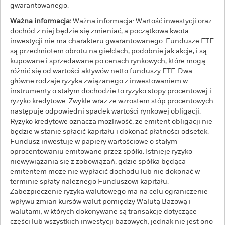
gwarantowanego.
Ważna informacja:
Ważna informacja: Wartość inwestycji oraz
dochód z niej będzie się zmieniać, a początkowa kwota
inwestycji nie ma charakteru gwarantowanego. Fundusze ETF
są przedmiotem obrotu na giełdach, podobnie jak akcje, i są
kupowane i sprzedawane po cenach rynkowych, które mogą
różnić się od wartości aktywów netto funduszy ETF. Dwa
główne rodzaje ryzyka związanego z inwestowaniem w
instrumenty o stałym dochodzie to ryzyko stopy procentowej i
ryzyko kredytowe. Zwykle wraz ze wzrostem stóp procentowych
następuje odpowiedni spadek wartości rynkowej obligacji.
Ryzyko kredytowe oznacza możliwość, że emitent obligacji nie
będzie w stanie spłacić kapitału i dokonać płatności odsetek.
Fundusz inwestuje w papiery wartościowe o stałym
oprocentowaniu emitowane przez spółki. Istnieje ryzyko
niewywiązania się z zobowiązań, gdzie spółka będąca
emitentem może nie wypłacić dochodu lub nie dokonać w
terminie spłaty należnego Funduszowi kapitału.
Zabezpieczenie ryzyka walutowego ma na celu ograniczenie
wpływu zmian kursów walut pomiędzy Walutą Bazową i
walutami, w których dokonywane są transakcje dotyczące
części lub wszystkich inwestycji bazowych, jednak nie jest ono