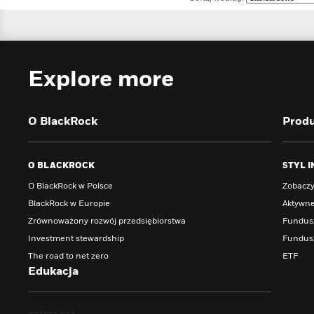
Explore more
O BlackRock
Prod
O BLACKROCK
STYL 
O BlackRock w Polsce
Zobaczy
BlackRock w Europie
Aktywn
Zrównoważony rozwój przedsiębiorstwa
Fundus
Investment stewardship
Fundusz
The road to net zero
ETF
Edukacja