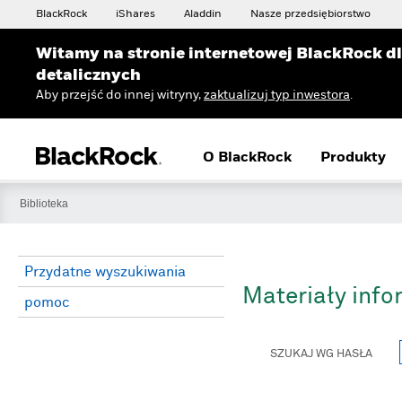
BlackRock
iShares
Aladdin
Nasze przedsiębiorstwo
Witamy na stronie internetowej BlackRock d
detalicznych
Aby przejść do innej witryny,
zaktualizuj typ inwestora
.
O BlackRock
Produkty
Biblioteka
Przydatne wyszukiwania
Materiały inf
pomoc
SZUKAJ WG HASŁA