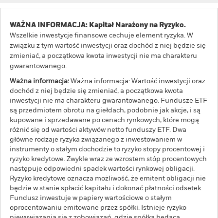
WAŻNA INFORMACJA: Kapitał Narażony na Ryzyko.
Wszelkie inwestycje finansowe cechuje element ryzyka. W
związku z tym wartość inwestycji oraz dochód z niej będzie się
zmieniać, a początkowa kwota inwestycji nie ma charakteru
gwarantowanego.
Ważna informacja:
Ważna informacja: Wartość inwestycji oraz
dochód z niej będzie się zmieniać, a początkowa kwota
inwestycji nie ma charakteru gwarantowanego. Fundusze ETF
są przedmiotem obrotu na giełdach, podobnie jak akcje, i są
kupowane i sprzedawane po cenach rynkowych, które mogą
różnić się od wartości aktywów netto funduszy ETF. Dwa
główne rodzaje ryzyka związanego z inwestowaniem w
instrumenty o stałym dochodzie to ryzyko stopy procentowej i
ryzyko kredytowe. Zwykle wraz ze wzrostem stóp procentowych
następuje odpowiedni spadek wartości rynkowej obligacji.
Ryzyko kredytowe oznacza możliwość, że emitent obligacji nie
będzie w stanie spłacić kapitału i dokonać płatności odsetek.
Fundusz inwestuje w papiery wartościowe o stałym
oprocentowaniu emitowane przez spółki. Istnieje ryzyko
niewywiązania się z zobowiązań, gdzie spółka będąca