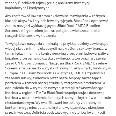
Koniec roku podatkowego
30 listopada
(WAN), przy założeniu reinwestycji dochodu brutto. Dane
ratingu kredytowego lub niewywiązywania się z zobowiązań,
zespoły BlackRock zajmujące się analizami inwestycji
na dzień 05-sie-2026
dotyczące wyników oparto na wartości aktywów netto (WAN)
lub zmian w kompozycji portfela w czasie.
kapitałowych i kredytowych.
Jaki zwrot możesz otrzymać po odliczeniu 
iShares V plc - Prospectus (Polish - Poland)
Niekorzystny
MSCI – Tytoń
0,00%
funduszu ETF, która nie musi być taka sama jak cena rynkowa
Średni zwrot w każdym roku
Aby zaoferować inwestorom skalowalne rozwiązania w różnych
na dzień 05-sie-2026
funduszu ETF. Poszczególni udziałowcy mogą realizować
Szacowany dochód netto z inwestycji jest podawany w ujęciu
klasach aktywów i stylach inwestycyjnych, BlackRock opracował
zwroty, które różnią się od wyników WAN.
rocznym. W przypadku okresów krótszych niż jeden rok korekta
Jaki zwrot możesz otrzymać po odliczeniu 
MSCI – Naruszający Zasady
0,00%
Umiarkowany
zestaw narzędzi wykluczających „BlackRock EMEA Baseline
Od
Średni zwrot w każdym roku
Jeśli inwestycji dokonano w walucie innej niż ta, której użyto
dochodu będzie powiększona o określoną zmianę ceny. Ten
globalnego wpływu ONZ
Screens”, których celem jest zaspokojenie większości próśb
30-cze-2021
na dzień 05-sie-2026
do obliczenia poprzednich wyników, zwrot z inwestycji może w
efekt będzie narastał wraz ze zbliżaniem się funduszu do
Do
naszych klientów o wykluczenia.
Zobacz wszystkie dokumenty
Jaki zwrot możesz otrzymać po odliczeniu 
30-cze-2022
wyniku wahań kursu wzrosnąć lub zmaleć.
momentu wykupu.
Źródło:
Blackrock
Korzystny
MSCI – Węgiel energetyczny
0,00%
Średni zwrot w każdym roku
Te wyjątkowe narzędzia eliminują na przykład pakiety zawierające
więcej niż de minimis ekspozycji na określone sektory/branże, w
Zwrot z pożyczek papierów wartościowych (%)
Scenariusz warunków skrajnych pokazuje, ile pieniędzy
na dzień 05-sie-2026
tym między innymi na kontrowersyjną broń, broń jądrową, paliwa
możesz odzyskać w ekstremalnych warunkach rynkowych.
kopalne, broń palną do użytku cywilnego, tytoń oraz naruszenia
MSCI – Piaski roponośne
0,00%
Średnia kwota pożyczki (% AUM)
zasad UN Global Compact. Narzędzia BlackRock EMEA Baseline
na dzień 05-sie-2026
Screens stosuje się do wszystkich nowych, aktywnych, funduszy w
Maksymalna kwota pożyczki (% AUM)
Europie, na Bliskim Wschodzie i w Afryce („EMEA”), zgodnych z
zasadami lub wyjaśnionych przez nasze zespoły zarządzające
Zabezpieczenie (% pożyczki)
portfelem w ramach naszej struktury zarządzania produktem. W
Pokrycie powiązań
90,60%
odniesieniu do wszystkich nowych strategii zrównoważonego
biznesowych
indeksu w regionie EMEA BlackRock współpracuje z dostawcą
Powyższa tabela podsumowuje dane pożyczek dostępne dla
na dzień 05-sie-2026
indeksu w celu odzwierciedlenia tych samych kryteriów w indeksie
funduszu.
niestandardowym. Wykwalifikowani inwestorzy z odrębnymi
Procent Funduszu nie
9,40%
kontami mogą mieć ustalone kryteria wyłączeniowe określone
pokryty
Informacje znajdujące się w tabeli Podsumowanie pożyczki
przez inwestora. Definicja podstawowych kryteriów kwalifikacji
na dzień 05-sie-2026