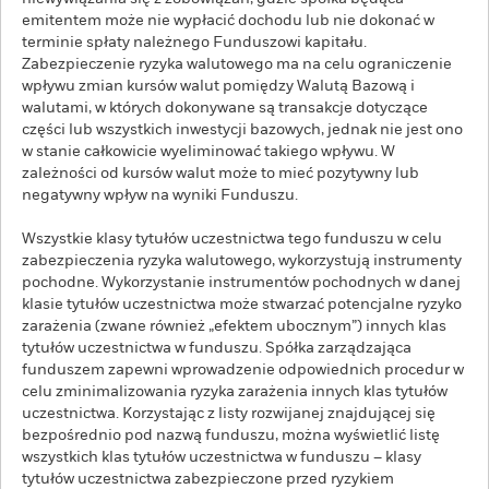
emitentem może nie wypłacić dochodu lub nie dokonać w
terminie spłaty należnego Funduszowi kapitału.
Zabezpieczenie ryzyka walutowego ma na celu ograniczenie
wpływu zmian kursów walut pomiędzy Walutą Bazową i
walutami, w których dokonywane są transakcje dotyczące
części lub wszystkich inwestycji bazowych, jednak nie jest ono
w stanie całkowicie wyeliminować takiego wpływu. W
zależności od kursów walut może to mieć pozytywny lub
negatywny wpływ na wyniki Funduszu.
Wszystkie klasy tytułów uczestnictwa tego funduszu w celu
zabezpieczenia ryzyka walutowego, wykorzystują instrumenty
pochodne. Wykorzystanie instrumentów pochodnych w danej
klasie tytułów uczestnictwa może stwarzać potencjalne ryzyko
zarażenia (zwane również „efektem ubocznym”) innych klas
tytułów uczestnictwa w funduszu. Spółka zarządzająca
funduszem zapewni wprowadzenie odpowiednich procedur w
celu zminimalizowania ryzyka zarażenia innych klas tytułów
uczestnictwa. Korzystając z listy rozwijanej znajdującej się
bezpośrednio pod nazwą funduszu, można wyświetlić listę
wszystkich klas tytułów uczestnictwa w funduszu – klasy
tytułów uczestnictwa zabezpieczone przed ryzykiem