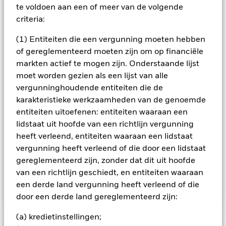
looptijd), deposito's en cash. Wanneer de BB bepaalt of een
te voldoen aan een of meer van de volgende
belegging al dan niet geschikt is voor het Fonds, houdt hij
criteria:
rekening met bepaalde kenmerken op het gebied van milieu,
maatschappij en governance (ESG) (hoewel ESG niet de
(1) Entiteiten die een vergunning moeten hebben
enige overweging is). De BB streeft ernaar directe
of gereglementeerd moeten zijn om op financiële
beleggingen te beperken en/of uit te sluiten in bedrijven die,
markten actief te mogen zijn. Onderstaande lijst
naar zijn mening, een bepaalde mate van blootstelling
hebben aan of verbonden zijn met bepaalde sectoren, zoals
moet worden gezien als een lijst van alle
samengevat in het Prospectus van het Fonds en in detail
vergunninghoudende entiteiten die de
uiteengezet op de productpagina van het Fonds op
karakteristieke werkzaamheden van de genoemde
www.blackrock.com. De BB is ook voornemens bedrijven uit te
entiteiten uitoefenen: entiteiten waaraan een
sluiten die niet voldoen aan de beginselen van het Global
lidstaat uit hoofde van een richtlijn vergunning
Compact van de VN (die betrekking hebben op
mensenrechten, arbeidsnormen, het milieu en
heeft verleend, entiteiten waaraan een lidstaat
corruptiebestrijding). Het Fonds kan indirect zijn
vergunning heeft verleend of die door een lidstaat
blootgesteld (bv. via FDI's en andere fondsen) aan
gereglementeerd zijn, zonder dat dit uit hoofde
emittenten waarvan de blootstelling niet overeenstemt met
van een richtlijn geschiedt, en entiteiten waaraan
de ESG-analyse van de BB.
een derde land vergunning heeft verleend of die
door een derde land gereglementeerd zijn:
(a) kredietinstellingen;
BELANGRIJKE GEGEVENS: Kapitaalrisico.
De waarde en