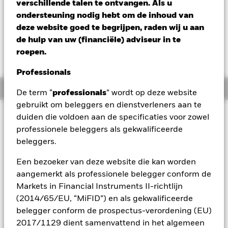
verschillende talen te ontvangen. Als u
Verandering NAV 1 dag per 10/aug/2026
ondersteuning nodig hebt om de inhoud van
GBP 0,35 (0,26%)
deze website goed te begrijpen, raden wij u aan
de hulp van uw (financiële) adviseur in te
roepen.
Professionals
Overzicht
De term “
professionals
” wordt op deze website
gebruikt om beleggers en dienstverleners aan te
Beleggingsdoel
duiden die voldoen aan de specificaties voor zowel
professionele beleggers als gekwalificeerde
Het Fonds streeft naar kapitaalgroei op lange termijn op uw
belegging. Het Fonds streeft naar een blootstelling van ten
beleggers.
minste 70% aan eigenvermogensinstrumenten (bijv.
aandelen) van bedrijven die gevestigd of beursgenoteerd
Een bezoeker van deze website die kan worden
zijn of hun belangrijkste activiteiten uitoefenen in
aangemerkt als professionele belegger conform de
opkomende landen wereldwijd. Dit wordt bereikt door te
Markets in Financial Instruments II-richtlijn
beleggen in eigenvermogensinstrumenten, andere
(2014/65/EU, “MiFID”) en als gekwalificeerde
aandelengerelateerde effecten en, indien passend geacht,
belegger conform de prospectus-verordening (EU)
vastrentende effecten (zoals obligaties),
geldmarktinstrumenten (d.w.z. schuldeffecten met een korte
2017/1129 dient samenvattend in het algemeen