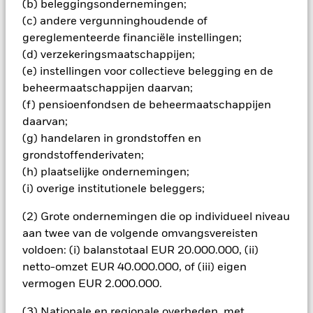
(b) beleggingsondernemingen;
het rendement van beleggingen kunnen dalen en stijgen, en
(c) andere vergunninghoudende of
zijn niet gegarandeerd. Beleggers verliezen mogelijk hun
gereglementeerde financiële instellingen;
oorspronkelijke inleg.
(d) verzekeringsmaatschappijen;
Alle aandelenklassen met valutahedging van dit fonds
(e) instellingen voor collectieve belegging en de
gebruiken derivaten om valutarisico's af te dekken. Het
beheermaatschappijen daarvan;
gebruik van derivaten voor een aandelenklasse kan een
(f) pensioenfondsen de beheermaatschappijen
potentieel besmettingsrisico (ook bekend als spill-over) voor
andere aandelenklassen in het fonds betekenen. De
daarvan;
beheermaatschappij van het fonds waarborgt dat er
(g) handelaren in grondstoffen en
geschikte procedures worden gebruikt om het
grondstoffenderivaten;
besmettingsrisico voor andere aandelenklassen te
(h) plaatselijke ondernemingen;
minimaliseren. Via het uitklapvakje direct onder de naam van
(i) overige institutionele beleggers;
het fonds, kunt u een lijst van alle aandelenklassen in het
fonds bekijken – aandelenklassen met valutahedging worden
(2) Grote ondernemingen die op individueel niveau
aangegeven door het woord 'Hedged' in de naam van de
aan twee van de volgende omvangsvereisten
aandelenklasse. Daarnaast is een volledige lijst van alle
voldoen: (i) balanstotaal EUR 20.000.000, (ii)
aandelenklassen met valutahedging op aanvraag
verkrijgbaar bij de beheermaatschappij van het fonds.
netto-omzet EUR 40.000.000, of (iii) eigen
vermogen EUR 2.000.000.
(3) Nationale en regionale overheden, met
Toon minder