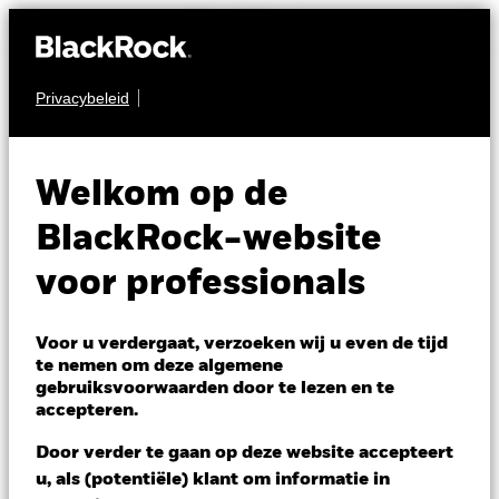
Privacybeleid
AANDELEN
BlackRock Advantage
Welkom op de
Emerging Markets
BlackRock-website
Equity Fund
voor professionals
Voor u verdergaat, verzoeken wij u even de tijd
te nemen om deze algemene
gebruiksvoorwaarden door te lezen en te
accepteren.
NAV per 10/aug/2026
Door verder te gaan op deze website accepteert
GBP 137,40
u, als (potentiële) klant om informatie in
Variatie 52wk: 99,20 - 152,35