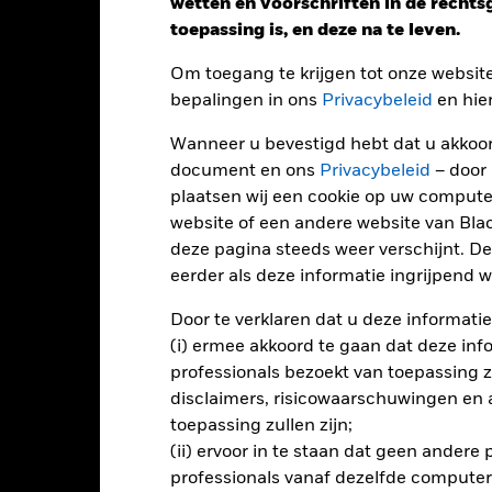
wetten en voorschriften in de recht
toepassing is, en deze na te leven.
endement
Om toegang te krijgen tot onze websit
bepalingen in ons
Privacybeleid
en hie
Kalenderjaar
Op jaarbasis
Cumulatief
12 maa
Wanneer u bevestigd hebt dat u akkoord
ge: 2025-03-31 00:00:00 to 2026-07-31 00:00:00.
document en ons
Privacybeleid
– door
: 0 to 24.
ze grafiek toont de prestatie van het product als het procentuele v
plaatsen wij een cookie op uw compute
gelopen 0 jaar vergeleken met de benchmark. Het kan u helpen o
website of een andere website van Bl
rleden werd beheerd en het met de benchmark te vergelijken.
deze pagina steeds weer verschijnt. De
art
eerder als deze informatie ingrijpend wi
r chart with 2 data series.
e chart has 1 X axis displaying categories.
Door te verklaren dat u deze informatie
e chart has 1 Y axis displaying Values. Range: -0.5 to 0.5.
(i) ermee akkoord te gaan dat deze info
professionals bezoekt van toepassing zal
disclaimers, risicowaarschuwingen en
toepassing zullen zijn;
alues
(ii) ervoor in te staan dat geen andere
0
professionals vanaf dezelfde computer