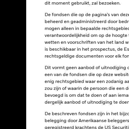
dit moment gebruikt, zal bezoeken.
De fondsen die op de pagina’s van de
beheerd en geadministreerd door bedr
mogen alleen in bepaalde rechtsgebie
verantwoordelijkheid om op de hoogte te
2021
2022
2023
wetten en voorschriften van het land 
Totaalrendement (%)
Doelbenchm
is beschikbaar in het prospectus, de E
rechtsgeldige documenten voor elk fon
d of interactive chart.
2021
2022
Dit vormt geen aanbod of uitnodiging 
een van de fondsen die op deze websi
otaalrendement (%) USD
enig rechtsgebied waar een zodanig aan
oelbenchmark 1 (%) USD
zou zijn of waarin de persoon die een d
t rendement is weergegeven na aftrek van de lopende kosten. Insta
bevoegd is om dat te doen of aan iema
nmerking genomen bij de berekening.
dergelijk aanbod of uitnodiging te doen
 getoonde cijfers hebben betrekking op de prestaties in het verlede
De beschreven fondsen zijn in het bijzo
rmen geen betrouwbare indicator voor toekomstige resultaten. Mark
belegging door Amerikaanse beleggers.
ders ontwikkelen. Het kan u helpen om te beoordelen hoe het fonds
geregistreerd krachtens de US Securitie
 prestaties worden weergegeven op basis van de netto-inventariswa