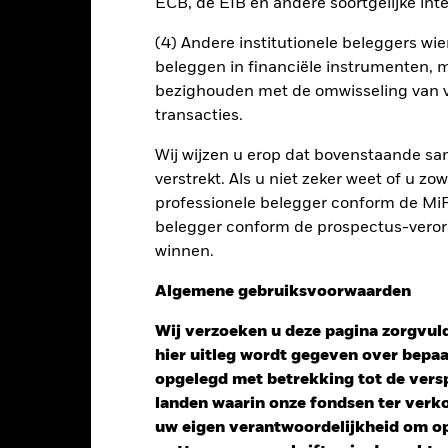
Risicometer
ECB, de EIB en andere soortgelijke inte
nt
Kerngegevens
Managers
P
(4) Andere institutionele beleggers wier
beleggen in financiële instrumenten, m
bezighouden met de omwisseling van v
transacties.
Wij wijzen u erop dat bovenstaande sam
verstrekt. Als u niet zeker weet of u z
professionele belegger conform de MiFI
belegger conform de prospectus-verorde
winnen.
Algemene gebruiksvoorwaarden
Wij verzoeken u deze pagina zorgvuld
hier uitleg wordt gegeven over bepa
opgelegd met betrekking tot de versp
landen waarin onze fondsen ter ver
Performance
uw eigen verantwoordelijkheid om op 