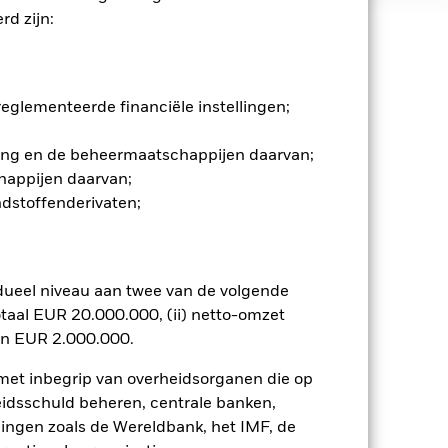
d zijn:
 en stijgen, en zijn niet
glementeerde financiële instellingen;
n. Het gebruik van derivaten voor
lenklassen in het fonds betekenen.
gging en de beheermaatschappijen daarvan;
smettingsrisico voor andere
jst van alle aandelenklassen in het
happijen daarvan;
e naam van de aandelenklasse.
ndstoffenderivaten;
ij de beheermaatschappij van het
 van de hiermee verbonden inkomsten
dueel niveau aan twee van de volgende
ing van opbrengsten uit
opgenomen.
taal EUR 20.000.000, (ii) netto-omzet
en EUR 2.000.000.
Toon minder
 met inbegrip van overheidsorganen die op
eidsschuld beheren, centrale banken,
tsheet
Prospectus
Download
llingen zoals de Wereldbank, het IMF, de