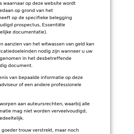
s waarnaar op deze website wordt
edaan op grond van het
eeft op de specifieke belegging
oudigd prospectus, Essentiële
elijke documentatie).
23/apr/2025
en aanzien van het witwassen van geld kan
USD
icatiedoeleinden nodig zijn wanneer u uw
Aandelen
opgenomen in het desbetreffende
eldig document.
Overige
0,78%
nis van bepaalde informatie op deze
 adviseur of een andere professionele
20,00%
USD 10.000,00
worpen aan auteursrechten, waarbij alle
Luxemburg
matie mag niet worden verveelvoudigd,
BlackRock (Luxembourg) S.A.
deeltelijk.
Transactiedatum +3 dagen
e goeder trouw verstrekt, maar noch
BSGSPF4