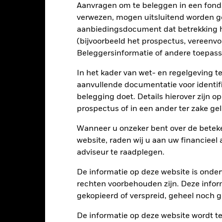
Aanvragen om te beleggen in een fond
Kerngegevens
verwezen, mogen uitsluitend worden g
aanbiedingsdocument dat betrekking h
(bijvoorbeeld het prospectus, vereenv
Beleggersinformatie of andere toepass
USD 1.002.830.274
Introductiedatum
In het kader van wet- en regelgeving t
Valuta reeks
aanvullende documentatie voor identif
02/jun/2014
Beleggingscategorie
belegging doet. Details hierover zijn 
USD
prospectus of in een ander ter zake g
SFDR-classificatie
CE BofA 3-MO US Treasury Bill
Doorlopende kosten
Wanneer u onzeker bent over de beteke
(G0O1) (USD)
website, raden wij u aan uw financieel
Prestatievergoeding
0,00%
adviseur te raadplegen.
Minimale vervolginleg
LU2944932040
De informatie op deze website is onder
Domicilie
USD 50.000.000,00
rechten voorbehouden zijn. Deze infor
Beheersfirma
Uitkerend
gekopieerd of verspreid, geheel noch ge
Afwikkeling transacties
UCITS
De informatie op deze website wordt t
Bloomberg-code
Equity Market Neutral USD