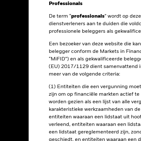
Professionals
De term “
professionals
” wordt op dez
nt
Kerngegevens
Managers
P
dienstverleners aan te duiden die vold
professionele beleggers als gekwalific
Een bezoeker van deze website die kan
absoluut rendement door een combinatie van kapitaalgroei en inkoms
belegger conform de Markets in Financi
“MiFID”) en als gekwalificeerde beleg
(EU) 2017/1129 dient samenvattend in
sblootstelling van ten minste 70% aan effecten met een aandelenkar
meer van de volgende criteria:
onomisch actief zijn in ontwikkelde landen wereldwijd. Dit wordt bere
en aandelenkarakter, andere aandelengerelateerde effecten en, indi
(1) Entiteiten die een vergunning mo
instrumenten (GMI's) (d.w.z. schuldeffecten met korte looptijden), de
zijn om op financiële markten actief t
worden gezien als een lijst van alle v
atten afgeleide financiële instrumenten (FDI's) (d.w.z. contracten
karakteristieke werkzaamheden van de
et Fonds kan worden gebruikt om de beleggingsdoelstelling van het
mwerking genereren (d.w.z. waarbij het Fonds een marktblootstelling 
entiteiten waaraan een lidstaat uit hoo
t kan een aanzienlijk deel of zelfs het geheel van de activa van h
verleend, entiteiten waaraan een lidsta
orzaakte blootstelling af te dekken of om bij te dragen aan het beha
een lidstaat gereglementeerd zijn, zonde
geschiedt, en entiteiten waaraan een 