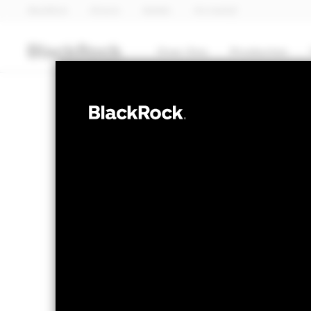
BlackRock
iShares
Aladdin
Ons bedrijf
Over Ons
Producten
AANDELEN
BSF BlackRock 
Absolute Retu
NAV per 06/aug/2026
Veranderi
USD 122,10
US
Variatie 52wk: 103,21 - 122,27