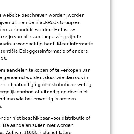
ze website beschreven worden, worden
ijven binnen de BlackRock Group en
den verhandeld worden. Het is uw
 zijn van alle van toepassing zijnde
2024
2025
waarin u woonachtig bent. Meer informatie
ark 1 (%)
ssentiële Beleggersinformatie of andere
ds.
2023
2024
2025
om aandelen te kopen of te verkopen van
te genoemd worden, door wie dan ook in
bod, uitnodiging of distributie onwettig
ergelijk aanbod of uitnodiging doet niet
p-/uitstapvergoedingen worden niet in
nd aan wie het onwettig is om een
.
n.
In het verleden behaalde resultaten
nder niet beschikbaar voor distributie of
ten kunnen zich in de toekomst heel
 De aandelen zullen niet worden
 in het verleden werd beheerd
s Act van 1933, inclusief latere
arde (NIW), waarbij de bruto-inkomsten,