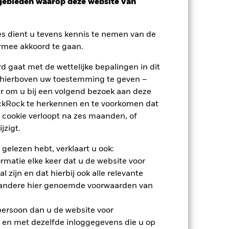
sgebieden waarop deze website van
es dient u tevens kennis te nemen van de
rmee akkoord te gaan.
nden
 gaat met de wettelijke bepalingen in dit
 hierboven uw toestemming te geven –
erlies of de winst per jaar over de
r om u bij een volgend bezoek aan deze
m te beoordelen hoe het product in het
ackRock te herkennen en te voorkomen dat
 cookie verloopt na zes maanden, of
jzigt.
 gelezen hebt, verklaart u ook:
rmatie elke keer dat u de website voor
 zijn en dat hierbij ook alle relevante
 andere hier genoemde voorwaarden van
 persoon dan u de website voor
 en met dezelfde inloggegevens die u op