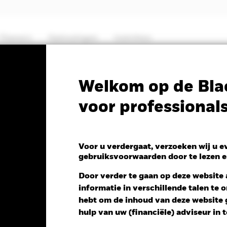
Thema's
Oplossingen
Inzichten
PRIIP KID
Fa
Welkom op de Bla
voor professional
Systematic Global Equit
rn Fund
Voor u verdergaat, verzoeken wij u 
gebruiksvoorwaarden door te lezen e
Door verder te gaan op deze website a
informatie in verschillende talen te
ng NAV 1 dag per 06/aug/2026
hebt om de inhoud van deze website g
D -0,17 (-0,14%)
hulp van uw (financiële) adviseur in 