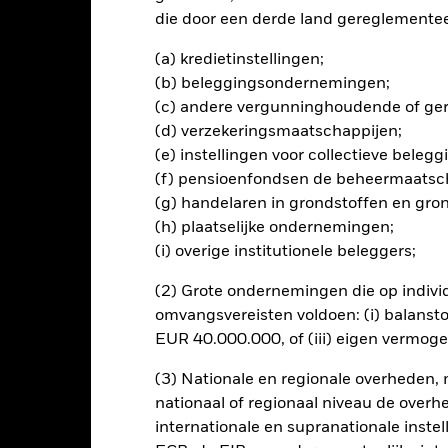
die door een derde land gereglementeer
(a) kredietinstellingen;
lrisico.
De waarde en het rendement van beleggingen kunnen dalen
(b) beleggingsondernemingen;
ogelijk hun oorspronkelijke inleg.
(c) andere vergunninghoudende of gere
ing van dit fonds gebruiken derivaten om valutarisico's af te dekke
(d) verzekeringsmaatschappijen;
el besmettingsrisico (ook bekend als spill-over) voor andere aande
(e) instellingen voor collectieve bele
s waarborgt dat er geschikte procedures worden gebruikt om het be
a het uitklapvakje direct onder de naam van het fonds, kunt u een li
(f) pensioenfondsen de beheermaatsc
met valutahedging worden aangegeven door het woord 'Hedged' in d
(g) handelaren in grondstoffen en gro
n alle aandelenklassen met valutahedging op aanvraag verkrijgbaar b
(h) plaatselijke ondernemingen;
(i) overige institutionele beleggers;
en uitleent om zijn kosten te reduceren, ontvangt het Fonds 62,5%
(2) Grote ondernemingen die op indivi
oede aan BlackRock als effectenuitleenagent. Aangezien de verdel
en van het Fonds niet verhoogt, is deze niet in de lopende kosten 
omvangsvereisten voldoen: (i) balansto
EUR 40.000.000, of (iii) eigen vermog
(3) Nationale en regionale overheden,
nationaal of regionaal niveau de overh
PRIIP KID
Fac
 Equity Absolute Return Fund
internationale en supranationale inste