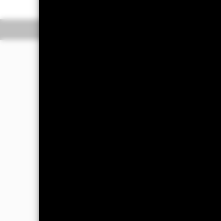
Overzicht
Rendeme
Beleggingsdoel
Het Fonds streeft naar een positief 
marktomstandigheden.
Het Fonds streeft naar een belegging
die zijn gevestigd of voornamelijk ec
activa te beleggen in effecten met e
effecten (zoals obligaties), geldmarkt
De aandelengerelateerde effecten omv
een of meer onderliggende activa). H
Fonds kan, via FDI's, een markthefboo
waarde van zijn activa). Op elk momen
om de door het gebruik van FDI's vero