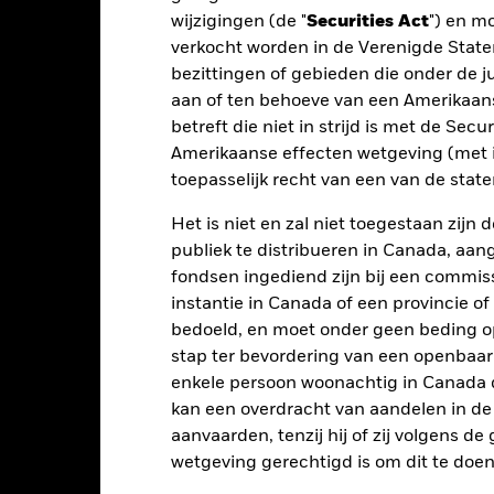
wijzigingen (de "
Securities Act
") en m
dien van toepassing, worden herbelegd. Het rendement van uw beleg
n valutaschommelingen als uw belegging wordt gedaan in een ander
verkocht worden in de Verenigde State
rekening van de prestaties in het verleden. Bron: Blackrock
bezittingen of gebieden die onder de ju
aan of ten behoeve van een Amerikaanse
betreft die niet in strijd is met de Secu
Amerikaanse effecten wetgeving (met i
Belangrijkste Risico's
toepasselijk recht van een van de stat
Het is niet en zal niet toegestaan zij
publiek te distribueren in Canada, aa
elateerde effecten kan worden beïnvloed door dagelijkse schomme
fondsen ingediend zijn bij een commiss
horen politiek en economisch nieuws, bedrijfsresultaten en belangrij
gie is het mogelijk dat een absoluut-rendementfonds de markttende
instantie in Canada of een provincie of
Derivaten zijn zeer gevoelig voor veranderingen in de waarde van de
bedoeld, en moet onder geen beding o
insten, wat leidt tot grotere schommelingen in de waarde van het Fo
lexe manier wordt gebruikgemaakt van derivaten.
Wegens zijn gehant
stap ter bevordering van een openbaa
 de markttendensen niet volgt of dat het niet ten volle van een pos
enkele persoon woonachtig in Canada 
en om beleggingsbeslissingen te nemen. Naarmate de marktdynamiek 
standigheden minder efficiënt worden of zelfs tekortkomingen vert
kan een overdracht van aandelen in d
tellingen die diensten leveren zoals de bewaring van activa, of die o
aanvaarden, tenzij hij of zij volgens d
llen aan financieel verlies.
Kredietrisico: de emittent van een in h
n of kapitaal terug te betalen.
wetgeving gerechtigd is om dit te doen