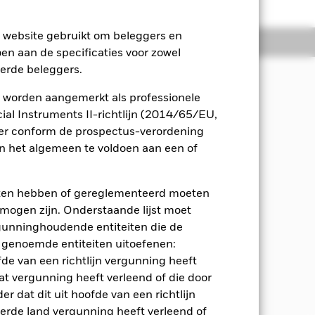
e website gebruikt om beleggers en
osities
Documenten
oen aan de specificaties voor zowel
eerde beleggers.
 worden aangemerkt als professionele
ten uit uw belegging, ongeacht de
al Instruments II-richtlijn (2014/65/EU,
ger conform de prospectus-verordening
 het algemeen te voldoen aan een of
akter (bv. aandelen) van bedrijven
ikt door ten minste 70% van zijn
en passend geacht, vastrentende (VR-)
eten hebben of gereglementeerd moeten
posito's en cash.
e mogen zijn. Onderstaande lijst moet
ergunninghoudende entiteiten die de
 waarvan de waarde is gebaseerd op
 genoemde entiteiten uitoefenen:
 Fonds te helpen bereiken en het
verkrijgt die hoger ligt dan de
fde van een richtlijn vergunning heeft
et Fonds als cash worden aangehouden
at vergunning heeft verleend of die door
len van de beleggingsdoelstelling.
r dat dit uit hoofde van een richtlijn
derde land vergunning heeft verleend of