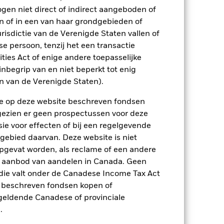
ogen niet direct of indirect aangeboden of
ging kan stijgen of dalen als gevolg
e valuta dan die gebruikt in de
n of in een van haar grondgebieden of
risdictie van de Verenigde Staten vallen of
 persoon, tenzij het een transactie
rities Act of enige andere toepasselijke
nbegrip van en niet beperkt tot enig
en van de Verenigde Staten).
n de op deze website beschreven fondsen
ngezien er geen prospectussen voor deze
lingen op de aandelenmarkten. Tot de
ie voor effecten of bij een regelgevende
ke gebeurtenissen in de bedrijven.
nsen niet volgt of niet ten volle
 gebied daarvan. Deze website is niet
 activa waarop ze gebaseerd zijn en
pgevat worden, als reclame of een andere
nds. De invloed op het Fonds kan groter
eerde beleggingsstrategie is het
r aanbod van aandelen in Canada. Geen
itief marktklimaat profiteert.
Het Fonds
die valt onder de Canadese Income Tax Act
in de loop der tijd verandert, kan een
onen.
e beschreven fondsen kopen of
ptreden als tegenpartij voor afgeleide
e geldende Canadese of provinciale
et Fonds aangehouden effect is mogelijk
.