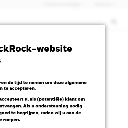
Professionele belegger
Nederland
ctsheet
Prospectus
Download
ckRock-website
s
y
even de tijd te nemen om deze algemene
n te accepteren.
ccepteert u, als (potentiële) klant om
 ontvangen. Als u ondersteuning nodig
oed te begrijpen, raden wij u aan de
te roepen.