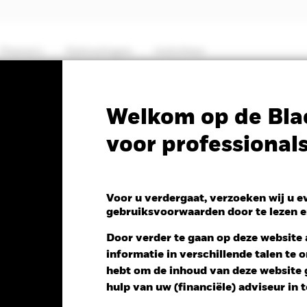
Thema's
Oplossingen
Inzichten
PRIIP KID
Factsheet
Prospectus
Welkom op de Bla
voor professional
antage Emerging Market
y Fund
Voor u verdergaat, verzoeken wij u 
gebruiksvoorwaarden door te lezen e
Door verder te gaan op deze website a
informatie in verschillende talen te
ng NAV 1 dag per 06/aug/2026
hebt om de inhoud van deze website g
D -1,50 (-0,83%)
hulp van uw (financiële) adviseur in 