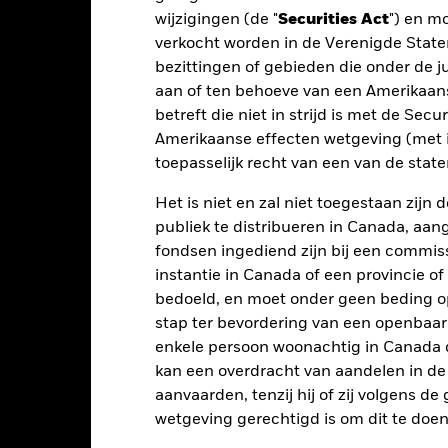
 getoonde cijfers hebben betrekking op de prestaties in het verlede
wijzigingen (de "
Securities Act
") en m
rmen geen betrouwbare indicator voor toekomstige resultaten. Mark
verkocht worden in de Verenigde State
ders ontwikkelen. Het kan u helpen om te beoordelen hoe het fonds
 prestaties worden weergegeven op basis van de netto-inventariswa
bezittingen of gebieden die onder de ju
dien van toepassing, worden herbelegd. Het rendement van uw beleg
aan of ten behoeve van een Amerikaanse
n valutaschommelingen als uw belegging wordt gedaan in een ander
betreft die niet in strijd is met de Secu
rekening van de prestaties in het verleden. Bron: Blackrock
Amerikaanse effecten wetgeving (met i
toepasselijk recht van een van de stat
Het is niet en zal niet toegestaan zij
Belangrijkste Risico's
publiek te distribueren in Canada, aa
fondsen ingediend zijn bij een commiss
instantie in Canada of een provincie of
bedoeld, en moet onder geen beding o
rieven en/of in de wanbetalingsquote van emittenten hebben een aanz
kelijke verlagingen van de kredietrating kunnen het risiconiveau ve
stap ter bevordering van een openbaa
n politieke factoren dan ontwikkelde markten. Tot de overige risico
enkele persoon woonachtig in Canada 
ggingen in of transfers van activa, de laattijdige of niet-uitgevoerde
 risico's.
Het beleggingsrisico is geconcentreerd in specifieke sector
kan een overdracht van aandelen in d
or lokale economische, markt-, politieke, duurzaamheids- of regelg
aanvaarden, tenzij hij of zij volgens d
cten kan worden beïnvloed door dagelijkse schommelingen op de aa
n economisch nieuws, bedrijfsresultaten en belangrijke gebeurtenisse
wetgeving gerechtigd is om dit te doen
 zich bezighouden met bepaalde activiteiten die niet in overeenste