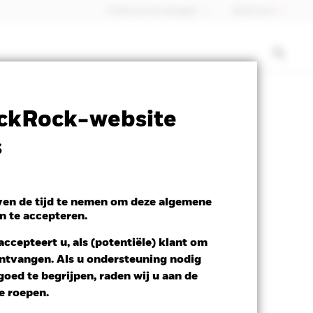
Professionele belegger
Nederland
SFDR Web Disclosure
Download
ckRock-website
s
s
even de tijd te nemen om deze algemene
n te accepteren.
ccepteert u, als (potentiële) klant om
 ontvangen. Als u ondersteuning nodig
oed te begrijpen, raden wij u aan de
te roepen.