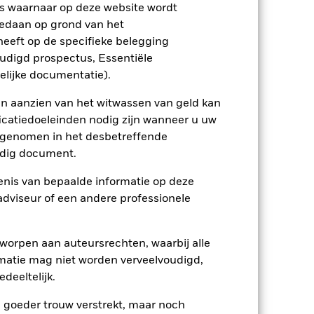
 een negatief effect hebben op de
s waarnaar op deze website wordt
ptreden als tegenpartij voor afgeleide
edaan op grond van het
tekent dat er onvoldoende kopers of
eeft op de specifieke belegging
een garantie dat onzekerheden in de
eggenomen.
oudigd prospectus, Essentiële
elijke documentatie).
en aanzien van het witwassen van geld kan
icatiedoeleinden nodig zijn wanneer u uw
opgenomen in het desbetreffende
eldig document.
25/jun/2024
nis van bepaalde informatie op deze
USD
 adviseur of een andere professionele
Aandelen
MSCI EM ex China 10-40 Index
worpen aan auteursrechten, waarbij alle
0,00%
matie mag niet worden verveelvoudigd,
deeltelijk.
0,45%
0,00%
e goeder trouw verstrekt, maar noch