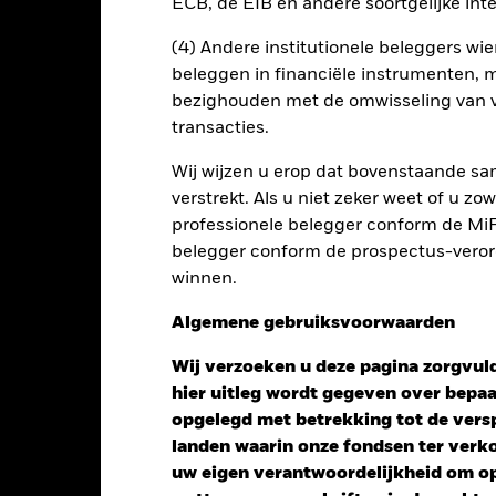
arkets ex China
ECB, de EIB en andere soortgelijke inte
Download
Risicometer
(4) Andere institutionele beleggers wier
beleggen in financiële instrumenten, m
nt
Kerngegevens
Managers
P
bezighouden met de omwisseling van v
transacties.
Wij wijzen u erop dat bovenstaande sam
verstrekt. Als u niet zeker weet of u z
professionele belegger conform de MiFI
belegger conform de prospectus-verorde
winnen.
Algemene gebruiksvoorwaarden
Wij verzoeken u deze pagina zorgvuld
hier uitleg wordt gegeven over bepa
opgelegd met betrekking tot de versp
landen waarin onze fondsen ter ver
uw eigen verantwoordelijkheid om op 