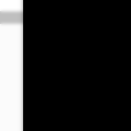
Overzicht
Rendeme
Beleggingsdoel
Het Fonds streeft naar kapitaalgroei
duurzaam beleggen.
Het Fonds streeft naar een belegging
opkomende markten, met uitzondering
Effecten (VR-effecten) (zoals obligat
effecten en GMI's kunnen zijn uitgege
moment van aankoop van beleggingskwa
Naast de bovenstaande beleggingscri
maatschappij en governance ('ESG'-ke
kan de VB data gebruiken zoals verst
website van BlackRock op www.blackroc
Afgeleide Financiële Instrumenten ('FD