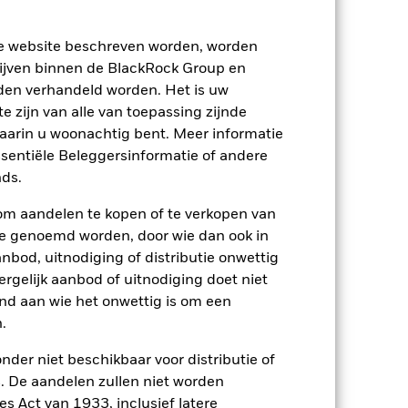
ze website beschreven worden, worden
ijven binnen de BlackRock Group en
den verhandeld worden. Het is uw
 zijn van alle van toepassing zijnde
waarin u woonachtig bent. Meer informatie
2024
2025
ssentiële Beleggersinformatie of andere
ds.
Beperkende benchmark 2 (%)
om aandelen te kopen of te verkopen van
te genoemd worden, door wie dan ook in
2023
2024
2025
bod, uitnodiging of distributie onwettig
35,3
ergelijk aanbod of uitnodiging doet niet
nd aan wie het onwettig is om een
34,6
.
p-/uitstapvergoedingen worden niet in
nder niet beschikbaar voor distributie of
 De aandelen zullen niet worden
s Act van 1933, inclusief latere