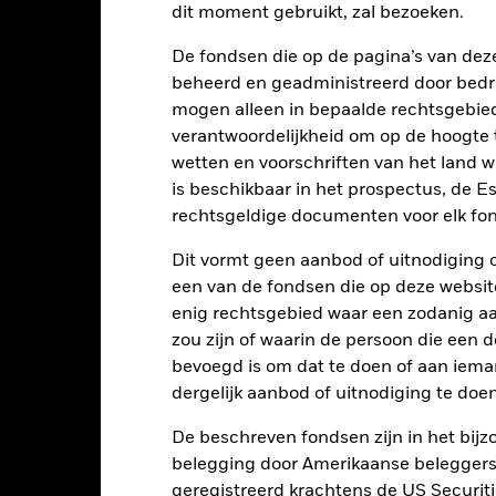
dit moment gebruikt, zal bezoeken.
De fondsen die op de pagina’s van de
10
beheerd en geadministreerd door bedr
mogen alleen in bepaalde rechtsgebie
verantwoordelijkheid om op de hoogte te
wetten en voorschriften van het land 
0
2021
2022
2023
is beschikbaar in het prospectus, de E
rechtsgeldige documenten voor elk fon
Totaalrendement (%)
Beperkende benchmark 1 (%)
d of interactive chart.
Dit vormt geen aanbod of uitnodiging 
een van de fondsen die op deze websi
2021
2022
enig rechtsgebied waar een zodanig aan
otaalrendement (%) USD
zou zijn of waarin de persoon die een d
bevoegd is om dat te doen of aan iema
eperkende benchmark 1 (%) USD
dergelijk aanbod of uitnodiging te doen
eperkende benchmark 2 (%) USD
t rendement is weergegeven na aftrek van de lopende kosten. Insta
De beschreven fondsen zijn in het bijzo
nmerking genomen bij de berekening.
belegging door Amerikaanse beleggers.
geregistreerd krachtens de US Securitie