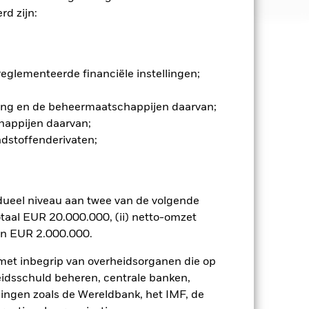
d zijn:
 en stijgen, en zijn niet
glementeerde financiële instellingen;
ommelingen op de aandelenmarkten.
en belangrijke gebeurtenissen in de
gging en de beheermaatschappijen daarvan;
twikkelde markten. Tot de overige
happijen daarvan;
va, de laattijdige of niet-uitgevoerde
ndstoffenderivaten;
reeft ernaar ondernemingen uit te
ria. Beleggers dienen daarom
-screening van het Fonds. Een
s in vergelijking met een fonds
gsquote van emittenten hebben een
dueel niveau aan twee van de volgende
 de kredietrating kunnen het
taal EUR 20.000.000, (ii) netto-omzet
 bedrijven. Dit betekent dat het
en EUR 2.000.000.
enissen.
 met inbegrip van overheidsorganen die op
Toon minder
eidsschuld beheren, centrale banken,
llingen zoals de Wereldbank, het IMF, de
spectus
SFDR Web Disclosure