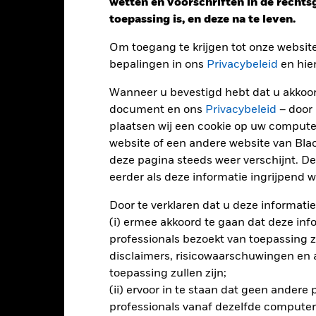
wetten en voorschriften in de recht
Performance
toepassing is, en deze na te leven.
Om toegang te krijgen tot onze websit
bepalingen in ons
Privacybeleid
en hie
endement
Wanneer u bevestigd hebt dat u akkoord
document en ons
Privacybeleid
– door
Kalenderjaar
Op jaarbasis
Cumulatief
12 maa
ge: 2024-05-31 00:00:00 to 2026-06-30 00:00:00.
plaatsen wij een cookie op uw compute
: -80 to 160.
website of een andere website van Bl
ze grafiek toont de prestatie van het product als het procentuele v
gelopen 1 jaar vergeleken met de benchmark. Het kan u helpen o
deze pagina steeds weer verschijnt. De
rleden werd beheerd en het met de benchmark te vergelijken.
eerder als deze informatie ingrijpend wi
art
40
Door te verklaren dat u deze informatie
r chart with 3 data series.
e chart has 1 X axis displaying categories.
(i) ermee akkoord te gaan dat deze info
e chart has 1 Y axis displaying Values. Range: 0 to 40.
professionals bezoekt van toepassing zal
disclaimers, risicowaarschuwingen en
30
toepassing zullen zijn;
(ii) ervoor in te staan dat geen andere
alues
professionals vanaf dezelfde computer
20