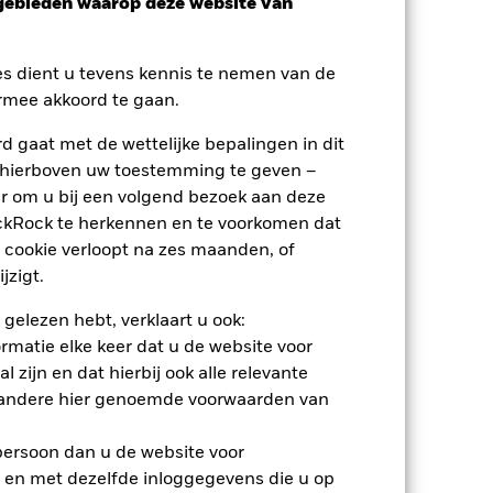
sgebieden waarop deze website van
es dient u tevens kennis te nemen van de
rmee akkoord te gaan.
 gaat met de wettelijke bepalingen in dit
 hierboven uw toestemming te geven –
nden
r om u bij een volgend bezoek aan deze
ackRock te herkennen en te voorkomen dat
erlies of de winst per jaar over de
m te beoordelen hoe het product in het
 cookie verloopt na zes maanden, of
jzigt.
 gelezen hebt, verklaart u ook:
rmatie elke keer dat u de website voor
 zijn en dat hierbij ook alle relevante
 andere hier genoemde voorwaarden van
 persoon dan u de website voor
 en met dezelfde inloggegevens die u op