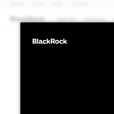
BlackRock
iShares
Aladdin
Ons bedrijf
Over Ons
Producten
AANDELEN
BlackRock Adv
ex China Equit
NAV per 06/aug/2026
Veranderi
USD 179,74
US
Variatie 52wk: 110,70 - 201,41