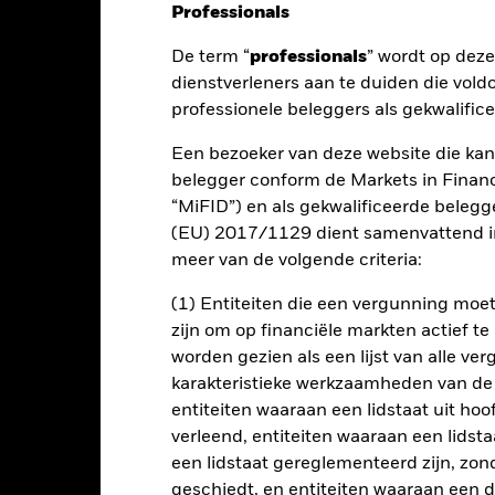
Professionals
De term “
professionals
” wordt op dez
nt
Kerngegevens
Managers
P
dienstverleners aan te duiden die vold
professionele beleggers als gekwalific
Een bezoeker van deze website die kan
 op lange termijn op uw belegging op een wijze die in overeenstemm
belegger conform de Markets in Financi
“MiFID”) en als gekwalificeerde beleg
(EU) 2017/1129 dient samenvattend in
sblootstelling van ten minste 70% aan effecten met een aandelenkar
meer van de volgende criteria:
 van China. Het Fonds kan beleggen in aandelen en aandelengerel
ies), geldmarktinstrumenten (GMI's) (schuldeffecten met korte loopti
(1) Entiteiten die een vergunning mo
ven door overheden, overheidsinstellingen, bedrijven en supranation
zijn om op financiële markten actief t
liteit zijn (d.w.z. voldoen aan een vastgesteld kredietwaardigheid
worden gezien als een lijst van alle v
karakteristieke werkzaamheden van de
teria houdt de Vermogensbeheerder ('VB') rekening met bepaalde k
nmerken) bij het selecteren van effecten die rechtstreeks door he
entiteiten waaraan een lidstaat uit hoo
rekt door externe aanbieders van ESG-onderzoek en eigen modellen.
verleend, entiteiten waaraan een lidsta
k.com/baselinescreens. Het Fonds kan indirect zijn blootgesteld (vi
een lidstaat gereglementeerd zijn, zonde
I's')) aan effecten die mogelijk niet aan deze ESG-criteria voldoen.
geschiedt, en entiteiten waaraan een 