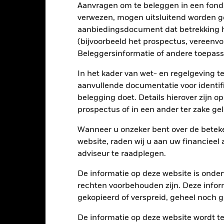
universum een stuk kleiner worden en een dergelijke screening kan
Aanvragen om te beleggen in een fond
 in vergelijking met een fonds zonder een dergelijke screening.
tellingen die diensten leveren zoals de bewaring van activa, of die o
verwezen, mogen uitsluitend worden g
llen aan financieel verlies.
Liquiditeitsrisico: lagere liquiditeit be
aanbiedingsdocument dat betrekking h
stellen beleggingen gemakkelijk aan te kopen of te verkopen.
Er is g
ieve invloed hebben op het Fonds zodra deze onzekerheden zijn w
(bijvoorbeeld het prospectus, vereenv
Beleggersinformatie of andere toepass
In het kader van wet- en regelgeving t
Kerngegevens
aanvullende documentatie voor identif
belegging doet. Details hierover zijn 
prospectus of in een ander ter zake g
USD 133.571.534
Introductiedatum
Wanneer u onzeker bent over de beteke
Valuta reeks
website, raden wij u aan uw financieel
24/jun/2024
adviseur te raadplegen.
Beleggingscategorie
USD
Beperkende benchmark 2
De informatie op deze website is onder
I Emerging Markets ex China
Aankoopkosten (maximaal)
rechten voorbehouden zijn. Deze infor
Index (Net)
gekopieerd of verspreid, geheel noch ge
Beheerskosten
Artikel 8
Prestatievergoeding
De informatie op deze website wordt t
0,45%