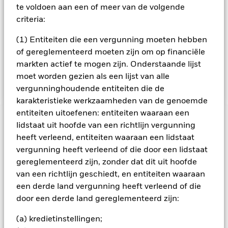
overheidsentiteiten moeten 100% gegarandeerd of 100%
te voldoen aan een of meer van de volgende
eigendom van de desbetreffende overheidsentiteit zijn. Ten
criteria:
tijde van de aankoop zijn de VR-effecten van
beleggingskwaliteit (d.w.z. dat zij voldoen aan een
(1) Entiteiten die een vergunning moeten hebben
vastgesteld niveau van kredietwaardigheid) of lager, of
of gereglementeerd moeten zijn om op financiële
hebben geen rating. VR-effecten met een rating onder
markten actief te mogen zijn. Onderstaande lijst
beleggingskwaliteit mogen een aanzienlijk deel van de index
uitmaken.
moet worden gezien als een lijst van alle
vergunninghoudende entiteiten die de
karakteristieke werkzaamheden van de genoemde
entiteiten uitoefenen: entiteiten waaraan een
BELANGRIJKE GEGEVENS: Kapitaalrisico.
De waarde en
lidstaat uit hoofde van een richtlijn vergunning
het rendement van beleggingen kunnen dalen en stijgen, en
heeft verleend, entiteiten waaraan een lidstaat
zijn niet gegarandeerd. Beleggers verliezen mogelijk hun
vergunning heeft verleend of die door een lidstaat
oorspronkelijke inleg.
gereglementeerd zijn, zonder dat dit uit hoofde
Alle aandelenklassen met valutahedging van dit fonds
van een richtlijn geschiedt, en entiteiten waaraan
gebruiken derivaten om valutarisico's af te dekken. Het
een derde land vergunning heeft verleend of die
gebruik van derivaten voor een aandelenklasse kan een
door een derde land gereglementeerd zijn:
potentieel besmettingsrisico (ook bekend als spill-over) voor
andere aandelenklassen in het fonds betekenen. De
(a) kredietinstellingen;
beheermaatschappij van het fonds waarborgt dat er