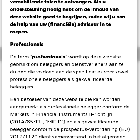
verschillende talen te ontvangen. Als u
Verandering NAV 1 dag per 06/aug/2026
ondersteuning nodig hebt om de inhoud van
EUR -0,02 (-0,16%)
deze website goed te begrijpen, raden wij u aan
de hulp van uw (financiële) adviseur in te
roepen.
Professionals
Overzicht
De term “
professionals
” wordt op deze website
gebruikt om beleggers en dienstverleners aan te
Beleggingsdoel
duiden die voldoen aan de specificaties voor zowel
professionele beleggers als gekwalificeerde
Het Fonds streeft naar een totaalrendement op uw
belegging door een combinatie van kapitaalgroei en
beleggers.
inkomsten, dat het rendement van de J.P. Morgan Emerging
Market Bond Index Global Diversified, de referentie-index
Een bezoeker van deze website die kan worden
van het Fonds ('de index'), weerspiegelt. Het Fonds belegt
aangemerkt als professionele belegger conform de
voornamelijk in de vastrentende (VR) effecten (zoals
Markets in Financial Instruments II-richtlijn
obligaties) die deel uitmaken van de Index. De Index omvat
(2014/65/EU, “MiFID”) en als gekwalificeerde
in USD luidende VR-effecten met een vaste of variabele
belegger conform de prospectus-verordening (EU)
rentevergoeding, uitgegeven door overheden en semi-
overheidsinstellingen in opkomende markten. Semi-
2017/1129 dient samenvattend in het algemeen