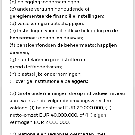
(b) beleggingsondernemingen;
geschikte procedures worden gebruikt om het
(c) andere vergunninghoudende of
besmettingsrisico voor andere aandelenklassen te
gereglementeerde financiële instellingen;
minimaliseren. Via het uitklapvakje direct onder de naam van
het fonds, kunt u een lijst van alle aandelenklassen in het
(d) verzekeringsmaatschappijen;
fonds bekijken – aandelenklassen met valutahedging worden
(e) instellingen voor collectieve belegging en de
aangegeven door het woord 'Hedged' in de naam van de
beheermaatschappijen daarvan;
aandelenklasse. Daarnaast is een volledige lijst van alle
(f) pensioenfondsen de beheermaatschappijen
aandelenklassen met valutahedging op aanvraag
daarvan;
verkrijgbaar bij de beheermaatschappij van het fonds.
(g) handelaren in grondstoffen en
grondstoffenderivaten;
(h) plaatselijke ondernemingen;
Toon minder
(i) overige institutionele beleggers;
iShares Emerging Markets Government Bond Index
Fund (IE)
(2) Grote ondernemingen die op individueel niveau
Risicometer
aan twee van de volgende omvangsvereisten
Performance
voldoen: (i) balanstotaal EUR 20.000.000, (ii)
netto-omzet EUR 40.000.000, of (iii) eigen
vermogen EUR 2.000.000.
Grafiek
Kerngegevens
Veranderingen in rentetarieven, kredietrisico's en/of de
wanbetalingsquote van emittenten hebben een aanzienlijk
(3) Nationale en regionale overheden, met