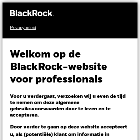
Privacybeleid
OBLIGATIES
iShares Emerging
Welkom op de
Markets Government
BlackRock-website
Bond Index Fund (IE)
voor professionals
Voor u verdergaat, verzoeken wij u even de tijd
te nemen om deze algemene
gebruiksvoorwaarden door te lezen en te
accepteren.
NAV per 06/aug/2026
Door verder te gaan op deze website accepteert
EUR 11,74
u, als (potentiële) klant om informatie in
Variatie 52wk: 11,08 - 11,85