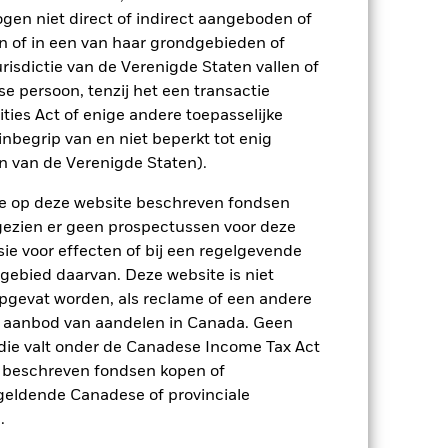
ogen niet direct of indirect aangeboden of
n of in een van haar grondgebieden of
n.
In het verleden behaalde resultaten
ten kunnen zich in de toekomst heel
risdictie van de Verenigde Staten vallen of
 in het verleden werd beheerd
 persoon, tenzij het een transactie
arde (NIW), waarbij de bruto-inkomsten,
rities Act of enige andere toepasselijke
ging kan stijgen of dalen als gevolg
nbegrip van en niet beperkt tot enig
e valuta dan die gebruikt in de
en van de Verenigde Staten).
n de op deze website beschreven fondsen
ngezien er geen prospectussen voor deze
ie voor effecten of bij een regelgevende
 gebied daarvan. Deze website is niet
pgevat worden, als reclame of een andere
r aanbod van aandelen in Canada. Geen
enlijk invloed op de prestaties van
die valt onder de Canadese Income Tax Act
er zijn voor veranderingen in deze
e beschreven fondsen kopen of
trating kunnen het risiconiveau
ls voor vastrentende effecten.
e geldende Canadese of provinciale
gen en geven misschien niet de totale
.
de activa waarop ze gebaseerd zijn en
nds. De invloed op het Fonds kan groter