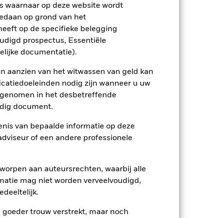
rnaar ondernemingen uit te sluiten die
s waarnaar op deze website wordt
screening kan het potentiële
edaan op grond van het
op de waarde van de beleggingen van
eeft op de specifieke belegging
ptreden als tegenpartij voor afgeleide
oudigd prospectus, Essentiële
et Fonds aangehouden effect is mogelijk
etekent dat er onvoldoende kopers of
elijke documentatie).
en aanzien van het witwassen van geld kan
icatiedoeleinden nodig zijn wanneer u uw
opgenomen in het desbetreffende
eldig document.
nis van bepaalde informatie op deze
 adviseur of een andere professionele
22/mei/2024
GBP
worpen aan auteursrechten, waarbij alle
Obligaties
matie mag niet worden verveelvoudigd,
Artikel 8
deeltelijk.
0,25%
e goeder trouw verstrekt, maar noch
0,00%