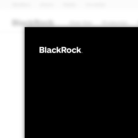
BlackRock
iShares
Aladdin
Ons bedrijf
Over Ons
Producten
OBLIGATIES
QMM - Activel
Investment Gr
NAV per 06/aug/2026
Verandering
GBP 10,24
GBP