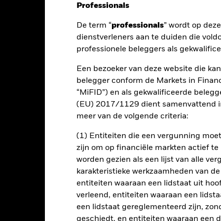
Professionals
De term “
professionals
” wordt op dez
nt
Kerngegevens
Managers
P
dienstverleners aan te duiden die vold
professionele beleggers als gekwalific
Een bezoeker van deze website die kan
belegger conform de Markets in Financi
resteren dan de BBG MSCI Global Green Corp and Global Corp Compo
“MiFID”) en als gekwalificeerde beleg
ode van drie jaar.
(EU) 2017/1129 dient samenvattend in
meer van de volgende criteria:
ijn activa in vastrentende effecten (VR-effecten) (zoals obligaties, 
f overheidsgerelateerde emittenten (waaronder overheden, vertegen
(1) Entiteiten die een vergunning mo
en en lokale overheidsinstanties) van beleggingskwaliteit (d.w.z. m
umenten, waaronder afgeleide financiële instrumenten (FDI's) (d.w.z
zijn om op financiële markten actief t
nde activa). Het Fonds kan tot 25% van de activa beleggen in opk
worden gezien als een lijst van alle v
 een rating onder beleggingskwaliteit) en daaraan gerelateerde ins
karakteristieke werkzaamheden van de
entiteiten waaraan een lidstaat uit hoo
 waaronder groene obligaties, aanhouden en de totale activa word
verleend, entiteiten waaraan een lidsta
age bij het prospectus voor meer informatie. Het Fonds kan indirect (
een lidstaat gereglementeerd zijn, zonde
eacht niet aan deze uitsluitingscriteria te voldoen.
geschiedt, en entiteiten waaraan een 