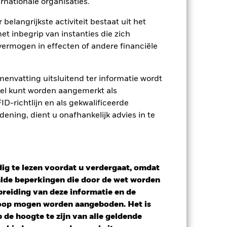
rnationale organisaties.
wnload
 belangrijkste activiteit bestaat uit het
et inbegrip van instanties die zich
osities
Documenten
ermogen in effecten of andere financiële
envatting uitsluitend ter informatie wordt
owel kunt worden aangemerkt als
D-richtlijn en als gekwalificeerde
ning, dient u onafhankelijk advies in te
ig te lezen voordat u verdergaat, omdat
alde beperkingen die door de wet worden
reiding van deze informatie en de
koop mogen worden aangeboden. Het is
de hoogte te zijn van alle geldende