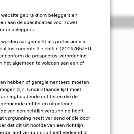
e website gebruikt om beleggers en
osities
Documenten
oen aan de specificaties voor zowel
eerde beleggers.
 worden aangemerkt als professionele
al Instruments II-richtlijn (2014/65/EU,
site EUR Hedge Index (de 'Benchmark
ger conform de prospectus-verordening
 het algemeen te voldoen aan een of
notes en schuldbrieven) die zijn
woordigende instanties in het
eten hebben of gereglementeerd moeten
et een bepaalde kredietwaardigheid of
. beleggingen waarvan de koersen zijn
e mogen zijn. Onderstaande lijst moet
omende markten en kan beleggen in
ergunninghoudende entiteiten die de
trumenten, deposito's en contanten.
 genoemde entiteiten uitoefenen:
fde van een richtlijn vergunning heeft
en belegd overeenkomstig het
at vergunning heeft verleend of die door
bijv. met bepaalde FDI's) worden
r dat dit uit hoofde van een richtlijn
derde land vergunning heeft verleend of