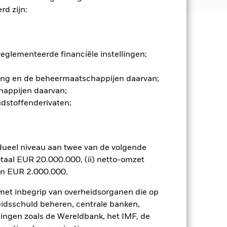
d zijn:
 en stijgen, en zijn niet
glementeerde financiële instellingen;
die niet in overeenstemming zijn met
thische afweging te maken over de
gging en de beheermaatschappijen daarvan;
rde van de beleggingen van het
happijen daarvan;
dietrisico's en/of de
fecten. Vastrentende effecten met
ndstoffenderivaten;
n vastrentende effecten met een
. Derivaten zijn zeer gevoelig voor
 of winsten, wat leidt tot grotere
tvoerige of complexe manier wordt
dueel niveau aan twee van de volgende
elden dezelfde risico's als voor
taal EUR 20.000.000, (ii) netto-omzet
maken vaak gebruik van leningen en
en EUR 2.000.000.
Toon minder
 met inbegrip van overheidsorganen die op
eidsschuld beheren, centrale banken,
llingen zoals de Wereldbank, het IMF, de
Prospectus