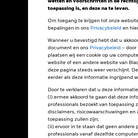
Performance
wetten en voorschriften in de recht
toepassing is, en deze na te leven.
Om toegang te krijgen tot onze websit
endement
bepalingen in ons
Privacybeleid
en hie
Wanneer u bevestigd hebt dat u akkoord
Kalenderjaar
Op jaarbasis
Cumulatief
12 maa
document en ons
Privacybeleid
– door
ge: 2024-04-30 00:00:00 to 2026-07-31 00:00:00.
plaatsen wij een cookie op uw compute
: 0 to 15.
ze grafiek toont de prestatie van het product als het procentuele v
website of een andere website van Bl
gelopen 1 jaar vergeleken met de benchmark. Het kan u helpen o
deze pagina steeds weer verschijnt. De
rleden werd beheerd en het met de benchmark te vergelijken.
eerder als deze informatie ingrijpend wi
art
8
r chart with 2 data series.
Door te verklaren dat u deze informatie
e chart has 1 X axis displaying categories.
(i) ermee akkoord te gaan dat deze info
e chart has 1 Y axis displaying Values. Range: 0 to 8.
professionals bezoekt van toepassing zal
6
disclaimers, risicowaarschuwingen en
toepassing zullen zijn;
(ii) ervoor in te staan dat geen andere
alues
professionals vanaf dezelfde computer
4