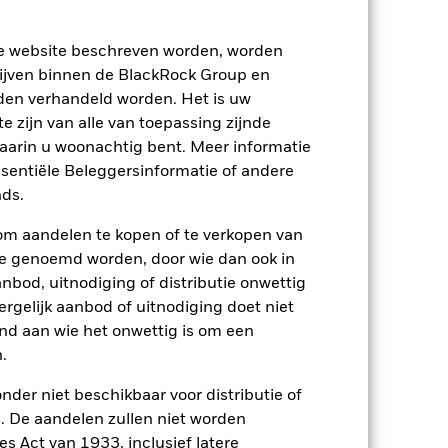
ze website beschreven worden, worden
ijven binnen de BlackRock Group en
den verhandeld worden. Het is uw
 zijn van alle van toepassing zijnde
waarin u woonachtig bent. Meer informatie
2024
2025
ssentiële Beleggersinformatie of andere
ark 1 (%)
ds.
om aandelen te kopen of te verkopen van
den die niet langer van toepassing zijn.
te genoemd worden, door wie dan ook in
n de benchmarkgegevens wordt
bod, uitnodiging of distributie onwettig
ergelijk aanbod of uitnodiging doet niet
nd aan wie het onwettig is om een
2023
2024
2025
.
6,8
nder niet beschikbaar voor distributie of
4,6
 De aandelen zullen niet worden
p-/uitstapvergoedingen worden niet in
s Act van 1933, inclusief latere