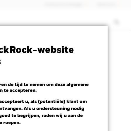
Professionele belegger
Nederland
SFDR Web Disclosure
Download
ckRock-website
s
even de tijd te nemen om deze algemene
n te accepteren.
ccepteert u, als (potentiële) klant om
 ontvangen. Als u ondersteuning nodig
oed te begrijpen, raden wij u aan de
te roepen.