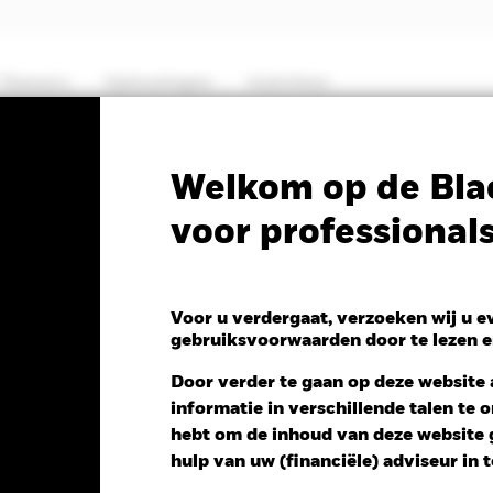
Thema's
Oplossingen
Inzichten
PRIIP KID
Factsheet
Prospectus
Welkom op de Bla
voor professional
y Managed Global
ade Corporate Bond Fund
Voor u verdergaat, verzoeken wij u 
gebruiksvoorwaarden door te lezen e
Door verder te gaan op deze website a
informatie in verschillende talen te
hebt om de inhoud van deze website g
 NAV 1 dag per 06/aug/2026
hulp van uw (financiële) adviseur in 
 -0,02 (-0,21%)