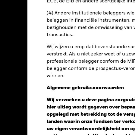
ECB, de EIB en andere soortgelijke inte
SFDR Web Disclosure
Do
Risicometer
(4) Andere institutionele beleggers wier
beleggen in financiële instrumenten, m
nt
Kerngegevens
Managers
P
bezighouden met de omwisseling van v
transacties.
Wij wijzen u erop dat bovenstaande sam
verstrekt. Als u niet zeker weet of u z
professionele belegger conform de MiFI
belegger conform de prospectus-verorde
winnen.
Algemene gebruiksvoorwaarden
Wij verzoeken u deze pagina zorgvuld
hier uitleg wordt gegeven over bepa
opgelegd met betrekking tot de versp
landen waarin onze fondsen ter ver
uw eigen verantwoordelijkheid om op 