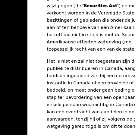
nmerking genomen bij de berekening.
wijzigingen (de "
Securities Act
") en m
verkocht worden in de Verenigde State
 getoonde cijfers hebben betrekking op de prestaties in het verlede
rmen geen betrouwbare indicator voor toekomstige resultaten. Mark
bezittingen of gebieden die onder de ju
ders ontwikkelen. Het kan u helpen om te beoordelen hoe het fonds
aan of ten behoeve van een Amerikaanse
 prestaties worden weergegeven op basis van de netto-inventariswa
betreft die niet in strijd is met de Secu
dien van toepassing, worden herbelegd. Het rendement van uw beleg
Amerikaanse effecten wetgeving (met i
n valutaschommelingen als uw belegging wordt gedaan in een ander
toepasselijk recht van een van de stat
rekening van de prestaties in het verleden. Bron: Blackrock
Het is niet en zal niet toegestaan zij
publiek te distribueren in Canada, aa
fondsen ingediend zijn bij een commiss
Belangrijkste Risico's
instantie in Canada of een provincie of
bedoeld, en moet onder geen beding o
stap ter bevordering van een openbaa
risico's en/of de wanbetalingsquote van emittenten hebben een aanzi
enkele persoon woonachtig in Canada 
ecten met een rating lager dan beleggingskwaliteit kunnen gevoelig
kan een overdracht van aandelen in d
en hogere rating. Potentiële of werkelijke verlagingen van de kredie
(ABS) en mortgage backed securities (MBS) gelden dezelfde risico's a
aanvaarden, tenzij hij of zij volgens d
onderhevig aan een liquiditeitsrisico, maken vaak gebruik van lenin
wetgeving gerechtigd is om dit te doen
r.
Derivaten zijn zeer gevoelig voor veranderingen in de waarde van 
insten, wat leidt tot grotere schommelingen in de waarde van het Fo