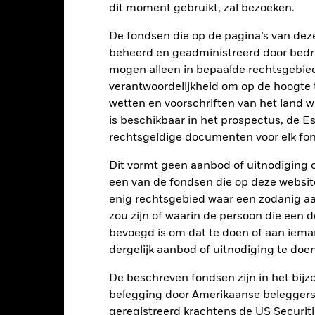
dit moment gebruikt, zal bezoeken.
De fondsen die op de pagina’s van de
2
beheerd en geadministreerd door bedr
mogen alleen in bepaalde rechtsgebie
verantwoordelijkheid om op de hoogte te
0
wetten en voorschriften van het land 
2021
2022
2023
is beschikbaar in het prospectus, de E
Totaalrendement (%)
Doelbenchm
rechtsgeldige documenten voor elk fon
d of interactive chart.
Dit vormt geen aanbod of uitnodiging 
Tijdens deze periode behaalde het Fonds zijn rendement in omstandighe
een van de fondsen die op deze websi
óór 11/mei/2026 gebruikte het Fonds een andere benchmark die i
enig rechtsgebied waar een zodanig aan
erspiegeld.
zou zijn of waarin de persoon die een d
bevoegd is om dat te doen of aan iema
2021
2022
dergelijk aanbod of uitnodiging te doen
otaalrendement (%) GBP
De beschreven fondsen zijn in het bijzo
oelbenchmark 1 (%) EUR
belegging door Amerikaanse beleggers.
t rendement is weergegeven na aftrek van de lopende kosten. Insta
geregistreerd krachtens de US Securitie