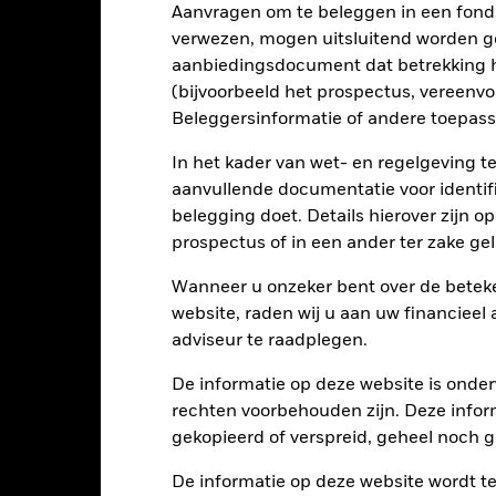
lexe manier wordt gebruikgemaakt van derivaten.
Het Fonds streeft e
Aanvragen om te beleggen in een fond
ten die niet in overeenstemming zijn met ESG-criteria. Na een ESG-
verwezen, mogen uitsluitend worden g
orden en een dergelijke screening kan een negatief effect hebben 
 zonder een dergelijke screening.
aanbiedingsdocument dat betrekking h
tellingen die diensten leveren zoals de bewaring van activa, of die o
(bijvoorbeeld het prospectus, vereenv
llen aan financieel verlies.
Kredietrisico: de emittent van een in h
n of kapitaal terug te betalen.
Liquiditeitsrisico: lagere liquiditeit b
Beleggersinformatie of andere toepass
stellen beleggingen gemakkelijk aan te kopen of te verkopen.
In het kader van wet- en regelgeving t
aanvullende documentatie voor identif
Kerngegevens
belegging doet. Details hierover zijn 
prospectus of in een ander ter zake g
Wanneer u onzeker bent over de beteke
website, raden wij u aan uw financieel
EUR 357.995.794
Introductiedatum
adviseur te raadplegen.
Valuta reeks
22/mei/2024
De informatie op deze website is onder
Beleggingscategorie
EUR
rechten voorbehouden zijn. Deze infor
SFDR-classificatie
gekopieerd of verspreid, geheel noch ge
Bloomberg MSCI Global Green
Doorlopende kosten
p and Global Corp Composite
100 % EUR Hedge
De informatie op deze website wordt t
Prestatievergoeding