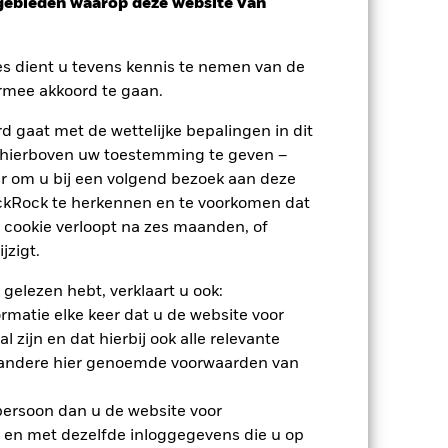
sgebieden waarop deze website van
es dient u tevens kennis te nemen van de
rmee akkoord te gaan.
 gaat met de wettelijke bepalingen in dit
nden
 hierboven uw toestemming te geven –
r om u bij een volgend bezoek aan deze
erlies of de winst per jaar over de
ackRock te herkennen en te voorkomen dat
m te beoordelen hoe het product in het
 cookie verloopt na zes maanden, of
jzigt.
 gelezen hebt, verklaart u ook:
rmatie elke keer dat u de website voor
 zijn en dat hierbij ook alle relevante
 andere hier genoemde voorwaarden van
 persoon dan u de website voor
 en met dezelfde inloggegevens die u op