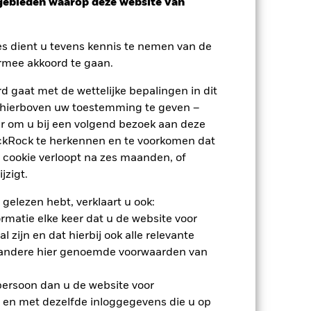
sgebieden waarop deze website van
es dient u tevens kennis te nemen van de
rmee akkoord te gaan.
tief
 gaat met de wettelijke bepalingen in dit
 hierboven uw toestemming te geven –
erlies of de winst per jaar over de
m te beoordelen hoe het product in het
r om u bij een volgend bezoek aan deze
ackRock te herkennen en te voorkomen dat
 cookie verloopt na zes maanden, of
jzigt.
 gelezen hebt, verklaart u ook:
rmatie elke keer dat u de website voor
 zijn en dat hierbij ook alle relevante
 andere hier genoemde voorwaarden van
 persoon dan u de website voor
 en met dezelfde inloggegevens die u op