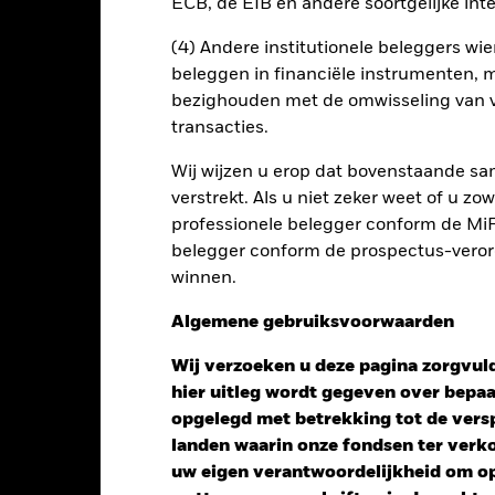
ECB, de EIB en andere soortgelijke inte
nt
Kerngegevens
Managers
P
(4) Andere institutionele beleggers wier
beleggen in financiële instrumenten, m
bezighouden met de omwisseling van v
transacties.
Wij wijzen u erop dat bovenstaande sam
verstrekt. Als u niet zeker weet of u z
professionele belegger conform de MiFI
belegger conform de prospectus-verorde
winnen.
Algemene gebruiksvoorwaarden
Wij verzoeken u deze pagina zorgvuld
hier uitleg wordt gegeven over bepa
opgelegd met betrekking tot de versp
landen waarin onze fondsen ter ver
Performance
uw eigen verantwoordelijkheid om op 