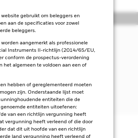
e website gebruikt om beleggers en
osities
Documenten
oen aan de specificaties voor zowel
eerde beleggers.
 worden aangemerkt als professionele
egate Corporate Index (de Index)
al Instruments II-richtlijn (2014/65/EU,
ger conform de prospectus-verordening
 het algemeen te voldoen aan een of
ast daarbij een beleid op het gebied
eten hebben of gereglementeerd moeten
 met een looptijd van ten minste één
e mogen zijn. Onderstaande lijst moet
sector op wereldwijde basis. De Index
ergunninghoudende entiteiten die de
 genoemde entiteiten uitoefenen:
fde van een richtlijn vergunning heeft
at vergunning heeft verleend of die door
r dat dit uit hoofde van een richtlijn
 en stijgen, en zijn niet
derde land vergunning heeft verleend of