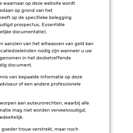
s waarnaar op deze website wordt
edaan op grond van het
eeft op de specifieke belegging
oudigd prospectus, Essentiële
USD 4.405.421.088
elijke documentatie).
en aanzien van het witwassen van geld kan
12/feb/2020
icatiedoeleinden nodig zijn wanneer u uw
USD
opgenomen in het desbetreffende
BBG Global Aggregate Corporate
eldig document.
Index (USD)
nis van bepaalde informatie op deze
Artikel 8
 adviseur of een andere professionele
0,14%
IE000H2D8E66
worpen aan auteursrechten, waarbij alle
SGD 150.000,00
matie mag niet worden verveelvoudigd,
Herbeleggend
deeltelijk.
UCITS
e goeder trouw verstrekt, maar noch
Obligaties Overig