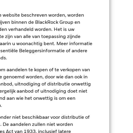
ze website beschreven worden, worden
ijven binnen de BlackRock Group en
den verhandeld worden. Het is uw
2024
2025
 zijn van alle van toepassing zijnde
waarin u woonachtig bent. Meer informatie
 (%)
ssentiële Beleggersinformatie of andere
ds.
2023
2024
2025
om aandelen te kopen of te verkopen van
1,5
4,5
te genoemd worden, door wie dan ook in
bod, uitnodiging of distributie onwettig
1,1
10,3
ergelijk aanbod of uitnodiging doet niet
p-/uitstapvergoedingen worden niet in
nd aan wie het onwettig is om een
.
n.
In het verleden behaalde resultaten
ten kunnen zich in de toekomst heel
nder niet beschikbaar voor distributie of
 in het verleden werd beheerd
 De aandelen zullen niet worden
arde (NIW), waarbij de bruto-inkomsten,
s Act van 1933, inclusief latere