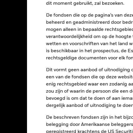
4
dit moment gebruikt, zal bezoeken.
De fondsen die op de pagina’s van de
2
beheerd en geadministreerd door bedr
mogen alleen in bepaalde rechtsgebie
0
2021
2022
2023
verantwoordelijkheid om op de hoogte te
wetten en voorschriften van het land 
Totaalrendement (%)
Index
is beschikbaar in het prospectus, de E
d of interactive chart.
rechtsgeldige documenten voor elk fon
2021
2022
Dit vormt geen aanbod of uitnodiging 
otaalrendement (%) SGD
een van de fondsen die op deze websi
enig rechtsgebied waar een zodanig aan
ndex (%) USD
zou zijn of waarin de persoon die een d
t rendement is weergegeven na aftrek van de lopende kosten. Insta
bevoegd is om dat te doen of aan iema
nmerking genomen bij de berekening.
dergelijk aanbod of uitnodiging te doen
 getoonde cijfers hebben betrekking op de prestaties in het verlede
rmen geen betrouwbare indicator voor toekomstige resultaten. Mark
De beschreven fondsen zijn in het bijzo
ders ontwikkelen. Het kan u helpen om te beoordelen hoe het fonds
belegging door Amerikaanse beleggers.
 prestaties worden weergegeven op basis van de netto-inventariswa
geregistreerd krachtens de US Securitie