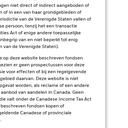
ging kan stijgen of dalen als gevolg
ogen niet direct of indirect aangeboden of
e valuta dan die gebruikt in de
n of in een van haar grondgebieden of
risdictie van de Verenigde Staten vallen of
 persoon, tenzij het een transactie
rities Act of enige andere toepasselijke
nbegrip van en niet beperkt tot enig
en van de Verenigde Staten).
n de op deze website beschreven fondsen
ienlijk invloed op de prestaties van
ngezien er geen prospectussen voor deze
rhogen.
Het beleggingsrisico is
ie voor effecten of bij een regelgevende
s voor lokale economische, markt-,
luiten die zich bezighouden met
 gebied daarvan. Deze website is niet
tentiële beleggingsuniversum een stuk
pgevat worden, als reclame of een andere
 van het Fonds in vergelijking met een
r aanbod van aandelen in Canada. Geen
ptreden als tegenpartij voor afgeleide
die valt onder de Canadese Income Tax Act
et Fonds aangehouden effect is mogelijk
etekent dat er onvoldoende kopers of
e beschreven fondsen kopen of
e geldende Canadese of provinciale
.