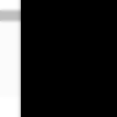
Overzicht
Rendeme
Beleggingsdoel
Het Fonds streeft naar een rendemen
weerspiegelt.
Het Fonds belegt in de vastrentende (
van milieu, maatschappij en governanc
De Index meet de prestatie van vast-
jaar tot de laatste vervaldatum, uitge
wordt gewogen op basis van de marktk
BELANGRIJKE GEGEVENS: Kapitaa