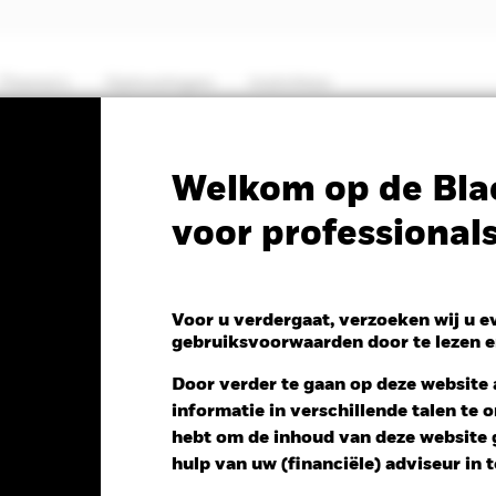
Thema's
Oplossingen
Inzichten
PRIIP KID
Factsheet
Prospectus
Welkom op de Bla
voor professional
ed Global Corporate Bon
)
Voor u verdergaat, verzoeken wij u 
gebruiksvoorwaarden door te lezen e
Door verder te gaan op deze website a
informatie in verschillende talen te
 NAV 1 dag per 06/aug/2026
hebt om de inhoud van deze website g
 -0,03 (-0,27%)
hulp van uw (financiële) adviseur in 