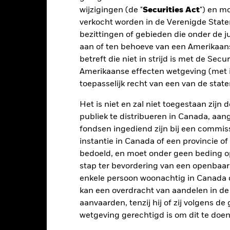
dien van toepassing, worden herbelegd. Het rendement van uw beleg
wijzigingen (de "
Securities Act
") en m
n valutaschommelingen als uw belegging wordt gedaan in een ander
verkocht worden in de Verenigde State
rekening van de prestaties in het verleden. Bron: Blackrock
bezittingen of gebieden die onder de ju
aan of ten behoeve van een Amerikaanse
betreft die niet in strijd is met de Secu
Belangrijkste Risico's
Amerikaanse effecten wetgeving (met i
toepasselijk recht van een van de stat
Het is niet en zal niet toegestaan zij
rieven en/of in de wanbetalingsquote van emittenten hebben een aanz
publiek te distribueren in Canada, aa
kelijke verlagingen van de kredietrating kunnen het risiconiveau ve
fondsen ingediend zijn bij een commiss
anden, valuta's of bedrijven. Dit betekent dat het Fonds gevoeliger i
ngsgebeurtenissen.
Het Fonds streeft ernaar ondernemingen uit te s
instantie in Canada of een provincie of
enstemming zijn met ESG-criteria. Na een ESG-screening kan het po
bedoeld, en moet onder geen beding o
ing kan een negatief effect hebben op de waarde van de beleggingen
stap ter bevordering van een openbaa
tellingen die diensten leveren zoals de bewaring van activa, of die o
enkele persoon woonachtig in Canada 
llen aan financieel verlies.
Kredietrisico: de emittent van een in h
n of kapitaal terug te betalen.
Liquiditeitsrisico: lagere liquiditeit b
kan een overdracht van aandelen in d
stellen beleggingen gemakkelijk aan te kopen of te verkopen.
aanvaarden, tenzij hij of zij volgens d
wetgeving gerechtigd is om dit te doen