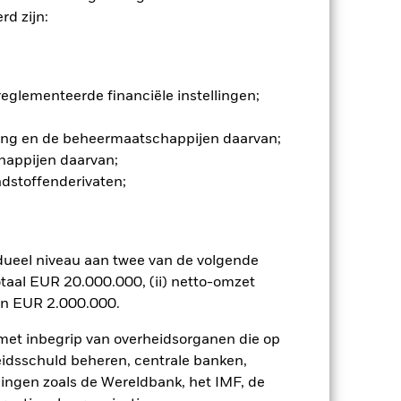
d zijn:
enlijk invloed op de prestaties van
 verhogen. Beleggingsrisico is
er is voor lokale economische,
ten ontplooien die niet consistent
glementeerde financiële instellingen;
ersoonlijke ethische beoordeling te
 van het Fonds nadelig beïnvloeden
gging en de beheermaatschappijen daarvan;
n. Het gebruik van derivaten voor
happijen daarvan;
lenklassen in het fonds betekenen.
ndstoffenderivaten;
smettingsrisico voor andere
jst van alle aandelenklassen in het
e naam van de aandelenklasse.
ij de beheermaatschappij van het
dueel niveau aan twee van de volgende
taal EUR 20.000.000, (ii) netto-omzet
Toon minder
en EUR 2.000.000.
 met inbegrip van overheidsorganen die op
tus
SFDR Web Disclosure
eidsschuld beheren, centrale banken,
llingen zoals de Wereldbank, het IMF, de