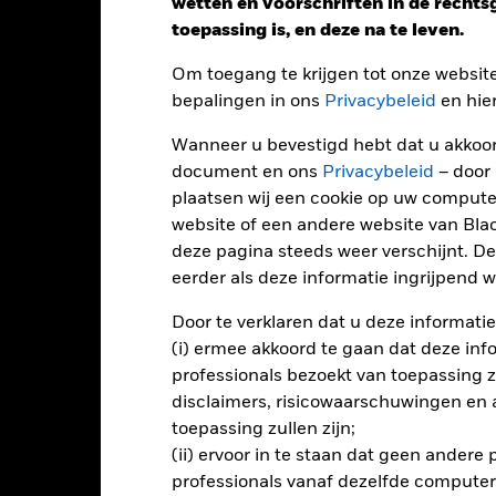
wetten en voorschriften in de recht
toepassing is, en deze na te leven.
endement
Om toegang te krijgen tot onze websit
bepalingen in ons
Privacybeleid
en hie
Kalenderjaar
12 maanden
Op jaarbasis
Cumula
ge: 2023-06-30 00:00:00 to 2026-07-31 00:00:00.
Wanneer u bevestigd hebt dat u akkoord
: -12 to 24.
document en ons
Privacybeleid
– door
ze grafiek toont de prestatie van het product als het procentuele v
gelopen 2 jaar vergeleken met de benchmark. Het kan u helpen o
plaatsen wij een cookie op uw compute
rleden werd beheerd en het met de benchmark te vergelijken.
website of een andere website van Bl
deze pagina steeds weer verschijnt. De
art
12
r chart with 2 data series.
eerder als deze informatie ingrijpend wi
e chart has 1 X axis displaying categories.
e chart has 1 Y axis displaying Values. Range: 0 to 12.
10
Door te verklaren dat u deze informatie
(i) ermee akkoord te gaan dat deze info
professionals bezoekt van toepassing zal
8
disclaimers, risicowaarschuwingen en
alues
toepassing zullen zijn;
6
(ii) ervoor in te staan dat geen andere
professionals vanaf dezelfde computer