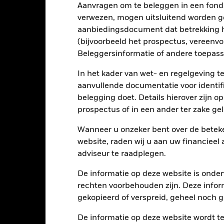
Kerngegevens
Aanvragen om te beleggen in een fond
verwezen, mogen uitsluitend worden g
aanbiedingsdocument dat betrekking h
(bijvoorbeeld het prospectus, vereenv
SGD 55.499.643
Fondsomvang
Beleggersinformatie of andere toepass
per 06/aug/2026
In het kader van wet- en regelgeving t
27/jul/2023
Introductie fonds
aanvullende documentatie voor identif
SGD
Basisvaluta
belegging doet. Details hierover zijn 
Obligaties
Index
prospectus of in een ander ter zake g
LGCPTRUU
Wanneer u onzeker bent over de beteke
SFDR-classificatie
0,00%
website, raden wij u aan uw financieel
Doorlopende kosten
0,11%
adviseur te raadplegen.
ISIN
0,00%
De informatie op deze website is onder
Minimale eerste inleg
SGD 5.000,00
rechten voorbehouden zijn. Deze infor
Gebruik van inkomsten
gekopieerd of verspreid, geheel noch ge
Ierland
Juridische structuur
BlackRock Asset Management
De informatie op deze website wordt t
Ireland Limited
Morningstar-categorie