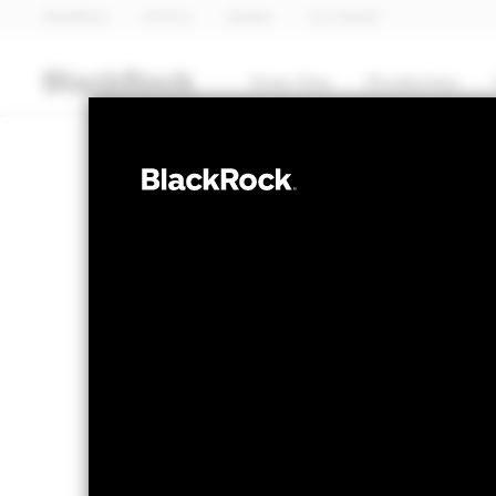
BlackRock
iShares
Aladdin
Ons bedrijf
Over Ons
Producten
OBLIGATIES
iShares Screen
Index Fund (IE
NAV per 06/aug/2026
Verandering
SGD 10,97
SGD
Variatie 52wk: 10,90 - 11,23