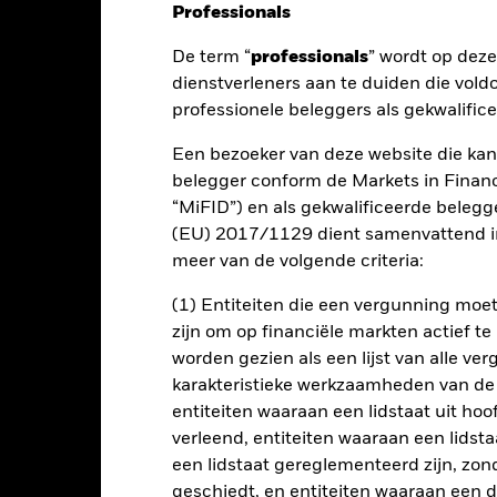
Professionals
De term “
professionals
” wordt op dez
nt
Kerngegevens
Managers
P
dienstverleners aan te duiden die vold
professionele beleggers als gekwalific
Een bezoeker van deze website die kan
t op uw belegging dat het rendement van de Bloomberg Global Aggr
belegger conform de Markets in Financi
“MiFID”) en als gekwalificeerde beleg
(EU) 2017/1129 dient samenvattend in
VR-) effecten (zoals obligaties) die deel uitmaken van de Index en p
meer van de volgende criteria:
e ('ESG') toe, zoals uiteengezet in het prospectus.
(1) Entiteiten die een vergunning mo
 en vast-naar-variabel-rentende VR-effecten van beleggingskwaliteit
zijn om op financiële markten actief t
geven door bedrijfsemittenten in de industriële, nuts- en financiële 
worden gezien als een lijst van alle v
apitalisatie en wordt maandelijks herzien.
karakteristieke werkzaamheden van de
entiteiten waaraan een lidstaat uit hoo
verleend, entiteiten waaraan een lidsta
een lidstaat gereglementeerd zijn, zonde
lrisico.
De waarde en het rendement van beleggingen kunnen dalen
geschiedt, en entiteiten waaraan een 