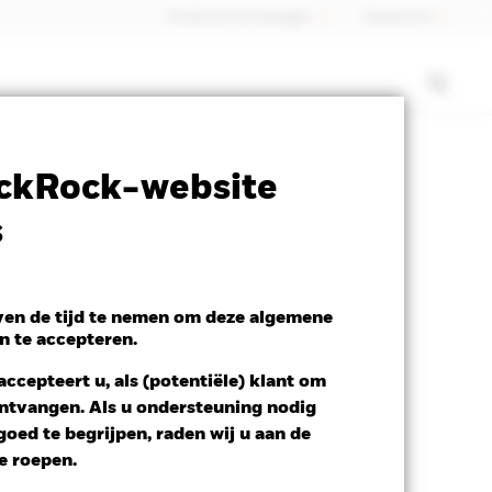
Professionele belegger
Nederland
SFDR Web Disclosure
Download
ckRock-website
s
d
even de tijd te nemen om deze algemene
n te accepteren.
ccepteert u, als (potentiële) klant om
 ontvangen. Als u ondersteuning nodig
oed te begrijpen, raden wij u aan de
te roepen.