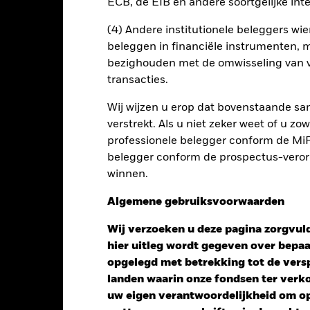
ECB, de EIB en andere soortgelijke inte
PRIIP KID
Factsheet
Pros
s Blended Bond
Download
Risicometer
(4) Andere institutionele beleggers wier
beleggen in financiële instrumenten, m
nt
Kerngegevens
Managers
P
bezighouden met de omwisseling van v
transacties.
Wij wijzen u erop dat bovenstaande sam
verstrekt. Als u niet zeker weet of u z
professionele belegger conform de MiFI
belegger conform de prospectus-verorde
winnen.
Algemene gebruiksvoorwaarden
Wij verzoeken u deze pagina zorgvuld
hier uitleg wordt gegeven over bepa
opgelegd met betrekking tot de versp
landen waarin onze fondsen ter ver
uw eigen verantwoordelijkheid om op 