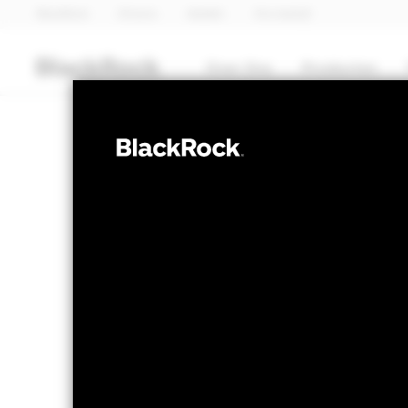
BlackRock
iShares
Aladdin
Ons bedrijf
Over Ons
Producten
OBLIGATIES
BGF ESG Emerg
Bond Fund
NAV per 06/aug/2026
Verandering NA
GBP 9,59
GBP 
Variatie 52wk: 8,81 - 9,77