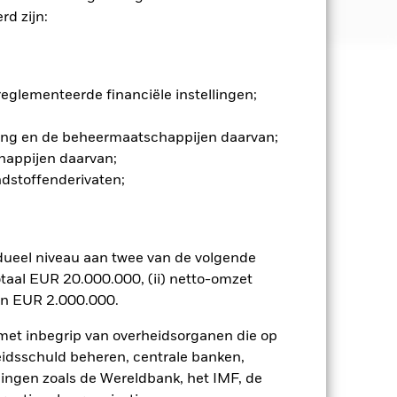
d zijn:
 en stijgen, en zijn niet
glementeerde financiële instellingen;
gging en de beheermaatschappijen daarvan;
n. Het gebruik van derivaten voor
lenklassen in het fonds betekenen.
happijen daarvan;
smettingsrisico voor andere
ndstoffenderivaten;
jst van alle aandelenklassen in het
e naam van de aandelenklasse.
ij de beheermaatschappij van het
dueel niveau aan twee van de volgende
 van de hiermee verbonden inkomsten
taal EUR 20.000.000, (ii) netto-omzet
ing van opbrengsten uit
en EUR 2.000.000.
opgenomen.
 met inbegrip van overheidsorganen die op
Toon minder
eidsschuld beheren, centrale banken,
llingen zoals de Wereldbank, het IMF, de