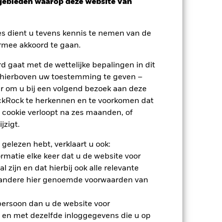
sgebieden waarop deze website van
es dient u tevens kennis te nemen van de
rmee akkoord te gaan.
 gaat met de wettelijke bepalingen in dit
 hierboven uw toestemming te geven –
nden
r om u bij een volgend bezoek aan deze
ackRock te herkennen en te voorkomen dat
erlies of de winst per jaar over de
 cookie verloopt na zes maanden, of
m te beoordelen hoe het product in het
jzigt.
 gelezen hebt, verklaart u ook:
rmatie elke keer dat u de website voor
 zijn en dat hierbij ook alle relevante
 andere hier genoemde voorwaarden van
 persoon dan u de website voor
 en met dezelfde inloggegevens die u op