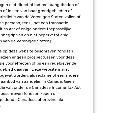
n.
In het verleden behaalde resultaten
ogen niet direct of indirect aangeboden of
ten kunnen zich in de toekomst heel
n of in een van haar grondgebieden of
 in het verleden werd beheerd
risdictie van de Verenigde Staten vallen of
arde (NIW), waarbij de bruto-inkomsten,
 persoon, tenzij het een transactie
ging kan stijgen of dalen als gevolg
rities Act of enige andere toepasselijke
e valuta dan die gebruikt in de
nbegrip van en niet beperkt tot enig
en van de Verenigde Staten).
n de op deze website beschreven fondsen
ngezien er geen prospectussen voor deze
ie voor effecten of bij een regelgevende
 gebied daarvan. Deze website is niet
pgevat worden, als reclame of een andere
enlijk invloed op de prestaties van
r aanbod van aandelen in Canada. Geen
er zijn voor veranderingen in deze
die valt onder de Canadese Income Tax Act
trating kunnen het risiconiveau
kelde markten. Tot de overige
e beschreven fondsen kopen of
e laattijdige of niet-uitgevoerde
e geldende Canadese of provinciale
Fonds belegt in andere valuta's.
 gevoelig voor veranderingen in de
.
tot grotere schommelingen in de waarde
t gebruikgemaakt van derivaten.
Het