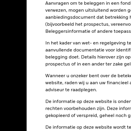
Aanvragen om te beleggen in een fond
te sluiten die zich bezighouden met bepaalde activiteiten die niet
potentiële beleggingsuniversum een stuk kleiner worden en een derge
verwezen, mogen uitsluitend worden g
 van het Fonds in vergelijking met een fonds zonder een dergelijke
aanbiedingsdocument dat betrekking h
tellingen die diensten leveren zoals de bewaring van activa, of die o
llen aan financieel verlies.
Kredietrisico: de emittent van een in h
(bijvoorbeeld het prospectus, vereenv
n of kapitaal terug te betalen.
Liquiditeitsrisico: lagere liquiditeit b
Beleggersinformatie of andere toepass
stellen beleggingen gemakkelijk aan te kopen of te verkopen.
In het kader van wet- en regelgeving t
aanvullende documentatie voor identif
Kerngegevens
belegging doet. Details hierover zijn 
prospectus of in een ander ter zake g
Wanneer u onzeker bent over de beteke
USD 40.575.525
Introductiedatum
website, raden wij u aan uw financieel
Valuta reeks
adviseur te raadplegen.
09/jul/2018
Beleggingscategorie
De informatie op deze website is onder
USD
SFDR-classificatie
rechten voorbehouden zijn. Deze infor
PMGBEMUS GBP Index (GBP)
gekopieerd of verspreid, geheel noch ge
Doorlopende kosten
5,00%
ISIN
De informatie op deze website wordt t