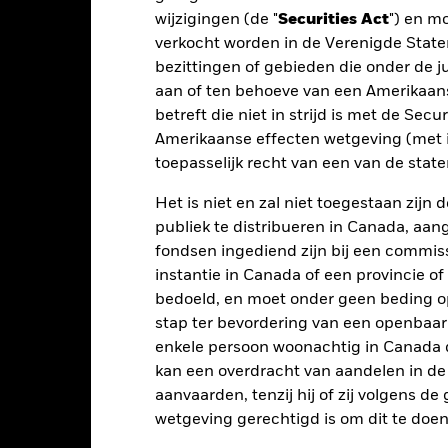
 getoonde cijfers hebben betrekking op de prestaties in het verlede
wijzigingen (de "
Securities Act
") en m
rmen geen betrouwbare indicator voor toekomstige resultaten. Mark
verkocht worden in de Verenigde State
ders ontwikkelen. Het kan u helpen om te beoordelen hoe het fonds
bezittingen of gebieden die onder de ju
 prestaties worden weergegeven op basis van de netto-inventariswa
aan of ten behoeve van een Amerikaanse
dien van toepassing, worden herbelegd. Het rendement van uw beleg
betreft die niet in strijd is met de Secu
n valutaschommelingen als uw belegging wordt gedaan in een ander
Amerikaanse effecten wetgeving (met i
rekening van de prestaties in het verleden. Bron: Blackrock
toepasselijk recht van een van de stat
Het is niet en zal niet toegestaan zij
Belangrijkste Risico's
publiek te distribueren in Canada, aa
fondsen ingediend zijn bij een commiss
instantie in Canada of een provincie of
bedoeld, en moet onder geen beding o
risico's en/of de wanbetalingsquote van emittenten hebben een aanzi
stap ter bevordering van een openbaa
ecten met een rating lager dan beleggingskwaliteit kunnen gevoelig
enkele persoon woonachtig in Canada 
en hogere rating. Potentiële of werkelijke verlagingen van de kredie
aans gevoeliger voor economische en politieke factoren dan ontwik
kan een overdracht van aandelen in d
iteitsrisico', beperkingen op beleggingen in of transfers van activa, d
aanvaarden, tenzij hij of zij volgens d
 het Fonds en duurzaamheidsgerelateerde risico's.
Valutarisico: Het 
arom van invloed op de waarde van de belegging.
Derivaten zijn zeer
wetgeving gerechtigd is om dit te doen
 zijn en kunnen leiden tot grotere verliezen of winsten, wat leidt 
kan groter zijn wanneer op een uitvoerige of complexe manier word