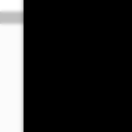
Overzicht
Rendeme
Beleggingsdoel
Het Fonds streeft naar een maximaal 
Fonds op een wijze die in overeenst
(ESG).
De beleggingsadviseur (BA) kan naar
van zijn totale activa belegt in vas
('Index'), die VR-effecten omvat die 
zijn gevestigd of voornamelijk econom
prestatievergelijkingen en risicobehee
Morgan Blended Emerging Market Bon
beleggingsuniversum van het Fonds 
Het Fonds houdt bij de selectie van 
EU toe, zoals uiteengezet in het pro