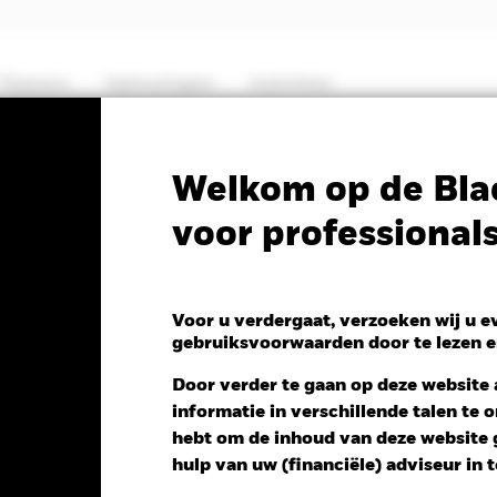
Thema's
Oplossingen
Inzichten
PRIIP KID
Factsheet
Prospectus
Welkom op de Bla
voor professional
ing Markets Blended
Voor u verdergaat, verzoeken wij u 
gebruiksvoorwaarden door te lezen e
Door verder te gaan op deze website a
informatie in verschillende talen te
V 1 dag per 06/aug/2026
Morningstar Rating
hebt om de inhoud van deze website g
-0,02 (-0,21%)
hulp van uw (financiële) adviseur in 