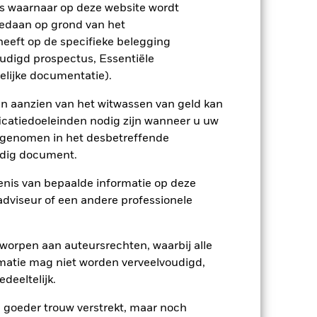
s waarnaar op deze website wordt
 in overeenstemming zijn met ESG-
lijke screening kan een negatief effect
edaan op grond van het
 screening.
eeft op de specifieke belegging
ptreden als tegenpartij voor afgeleide
et Fonds aangehouden effect is mogelijk
oudigd prospectus, Essentiële
etekent dat er onvoldoende kopers of
elijke documentatie).
en aanzien van het witwassen van geld kan
icatiedoeleinden nodig zijn wanneer u uw
opgenomen in het desbetreffende
eldig document.
nis van bepaalde informatie op deze
19/mei/2021
 adviseur of een andere professionele
GBP
Obligaties
worpen aan auteursrechten, waarbij alle
Artikel 8
matie mag niet worden verveelvoudigd,
deeltelijk.
0,97%
LU2342521510
e goeder trouw verstrekt, maar noch