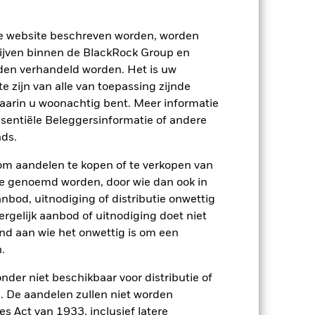
ze website beschreven worden, worden
ijven binnen de BlackRock Group en
den verhandeld worden. Het is uw
 zijn van alle van toepassing zijnde
waarin u woonachtig bent. Meer informatie
ssentiële Beleggersinformatie of andere
2022
2023
2024
2025
ds.
nchmark 1 (%)
om aandelen te kopen of te verkopen van
te genoemd worden, door wie dan ook in
2021
2022
2023
2024
2025
bod, uitnodiging of distributie onwettig
ergelijk aanbod of uitnodiging doet niet
-1,5
7,7
3,9
8,8
nd aan wie het onwettig is om een
.
-4,7
5,8
3,2
9,0
nder niet beschikbaar voor distributie of
p-/uitstapvergoedingen worden niet in
 De aandelen zullen niet worden
s Act van 1933, inclusief latere