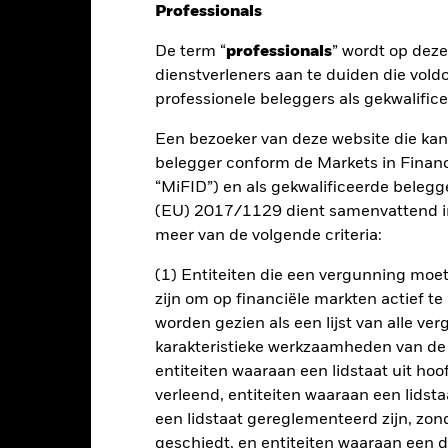
Professionals
De term “
professionals
” wordt op dez
nt
Kerngegevens
Managers
P
dienstverleners aan te duiden die vold
professionele beleggers als gekwalific
Een bezoeker van deze website die kan
rendement op uw belegging door een combinatie van kapitaalgroei e
belegger conform de Markets in Financi
emming is met de beginselen van duurzaam beleggen, gericht op mil
“MiFID”) en als gekwalificeerde beleg
(EU) 2017/1129 dient samenvattend in
meer van de volgende criteria:
 goeddunken de beleggingen van het Fonds selecteren, op voorwaa
trentende (VR-) effecten binnen de J.P. Morgan ESG Blended Emerging
(1) Entiteiten die een vergunning mo
zijn uitgegeven door of blootstelling bieden aan overheden en overhei
zijn om op financiële markten actief t
isch actief zijn in landen met opkomende markten. Het Fonds zal zic
worden gezien als een lijst van alle v
rdoeleinden, zoals verder beschreven in het prospectus. Het Fonds za
karakteristieke werkzaamheden van de
d Index (Sovereign) (ESG Reporting Index) om de impact van de E
te beoordelen.
entiteiten waaraan een lidstaat uit hoo
verleend, entiteiten waaraan een lidsta
beleggingen rekening met ESG-criteria en past de op Parijs afgeste
een lidstaat gereglementeerd zijn, zonde
spectus. Raadpleeg voor meer informatie over de ESG-kenmerken het 
geschiedt, en entiteiten waaraan een 