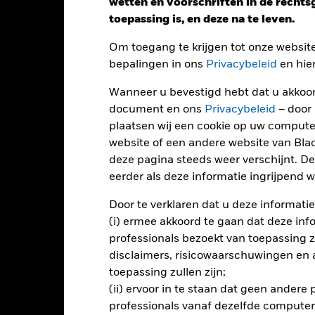
wetten en voorschriften in de recht
Performance
toepassing is, en deze na te leven.
Om toegang te krijgen tot onze websit
bepalingen in ons
Privacybeleid
en hie
endement
Wanneer u bevestigd hebt dat u akkoord
document en ons
Privacybeleid
– door
Kalenderjaar
Op jaarbasis
Cumulatief
12 maa
plaatsen wij een cookie op uw compute
ge: 2021-04-30 00:00:00 to 2026-07-31 00:00:00.
website of een andere website van Bl
: -12 to 24.
ze grafiek toont de prestatie van het product als het procentuele v
deze pagina steeds weer verschijnt. De
gelopen 4 jaar vergeleken met de benchmark. Het kan u helpen o
eerder als deze informatie ingrijpend wi
rleden werd beheerd en het met de benchmark te vergelijken.
Door te verklaren dat u deze informatie
art
10
r chart with 2 data series.
(i) ermee akkoord te gaan dat deze info
e chart has 1 X axis displaying categories.
8
e chart has 1 Y axis displaying Values. Range: -6 to 10.
professionals bezoekt van toepassing zal
disclaimers, risicowaarschuwingen en
6
toepassing zullen zijn;
(ii) ervoor in te staan dat geen andere
4
professionals vanaf dezelfde computer