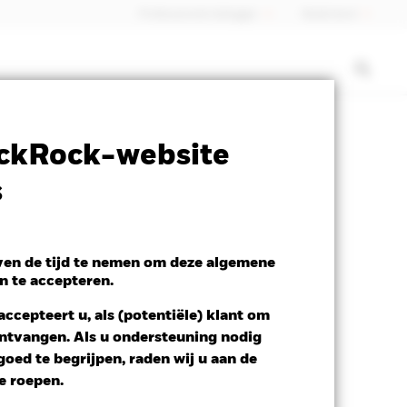
Professionele belegger
Nederland
SFDR Web Disclosure
Download
ckRock-website
s
even de tijd te nemen om deze algemene
n te accepteren.
ccepteert u, als (potentiële) klant om
 ontvangen. Als u ondersteuning nodig
oed te begrijpen, raden wij u aan de
te roepen.