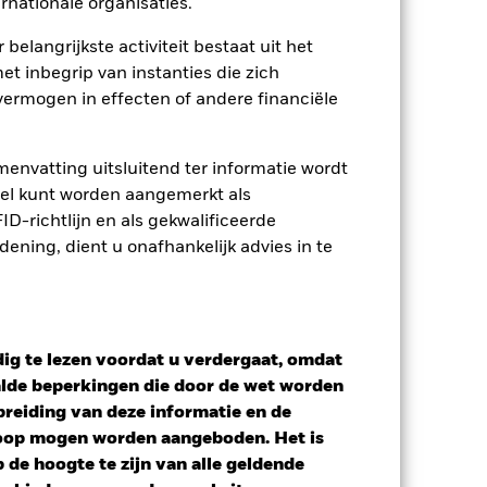
rnationale organisaties.
pectus
SFDR Web Disclosure
 belangrijkste activiteit bestaat uit het
et inbegrip van instanties die zich
osities
Documenten
ermogen in effecten of andere financiële
envatting uitsluitend ter informatie wordt
owel kunt worden aangemerkt als
D-richtlijn en als gekwalificeerde
ning, dient u onafhankelijk advies in te
ig te lezen voordat u verdergaat, omdat
alde beperkingen die door de wet worden
reiding van deze informatie en de
koop mogen worden aangeboden. Het is
de hoogte te zijn van alle geldende