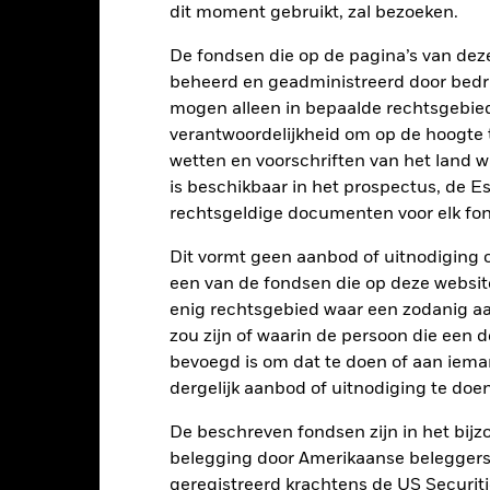
alues
2
dit moment gebruikt, zal bezoeken.
0
De fondsen die op de pagina’s van de
beheerd en geadministreerd door bedr
-2
mogen alleen in bepaalde rechtsgebie
verantwoordelijkheid om op de hoogte te
-4
wetten en voorschriften van het land 
-6
is beschikbaar in het prospectus, de E
2016
2017
2018
2019
2020
2021
rechtsgeldige documenten voor elk fon
Totaalrendement (%)
Beperkende be
Dit vormt geen aanbod of uitnodiging 
d of interactive chart.
een van de fondsen die op deze websi
2016
2017
2018
2019
2020
enig rechtsgebied waar een zodanig aan
zou zijn of waarin de persoon die een d
otaalrendement (%)
GBP
bevoegd is om dat te doen of aan iema
dergelijk aanbod of uitnodiging te doen
eperkende benchmark
 (%) GBP
De beschreven fondsen zijn in het bijzo
t rendement is weergegeven na aftrek van de lopende kosten. Insta
belegging door Amerikaanse beleggers.
nmerking genomen bij de berekening.
geregistreerd krachtens de US Securitie