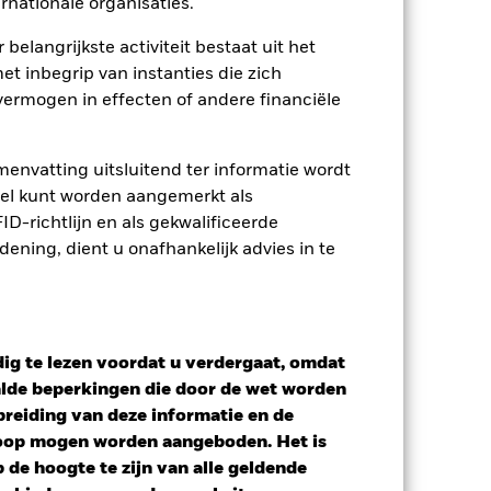
rnationale organisaties.
smettingsrisico voor andere
jst van alle aandelenklassen in het
 belangrijkste activiteit bestaat uit het
e naam van de aandelenklasse.
et inbegrip van instanties die zich
ij de beheermaatschappij van het
ermogen in effecten of andere financiële
Toon minder
envatting uitsluitend ter informatie wordt
owel kunt worden aangemerkt als
pectus
SFDR Web Disclosure
D-richtlijn en als gekwalificeerde
ning, dient u onafhankelijk advies in te
osities
Documenten
ig te lezen voordat u verdergaat, omdat
alde beperkingen die door de wet worden
reiding van deze informatie en de
koop mogen worden aangeboden. Het is
de hoogte te zijn van alle geldende