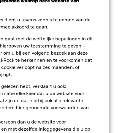
sgebieden waarop deze website van
es dient u tevens kennis te nemen van de
rmee akkoord te gaan.
 gaat met de wettelijke bepalingen in dit
 hierboven uw toestemming te geven –
r om u bij een volgend bezoek aan deze
ackRock te herkennen en te voorkomen dat
 cookie verloopt na zes maanden, of
jzigt.
 gelezen hebt, verklaart u ook:
rmatie elke keer dat u de website voor
 zijn en dat hierbij ook alle relevante
nden
 andere hier genoemde voorwaarden van
erlies of de winst per jaar over de
 persoon dan u de website voor
m te beoordelen hoe het product in het
 en met dezelfde inloggegevens die u op