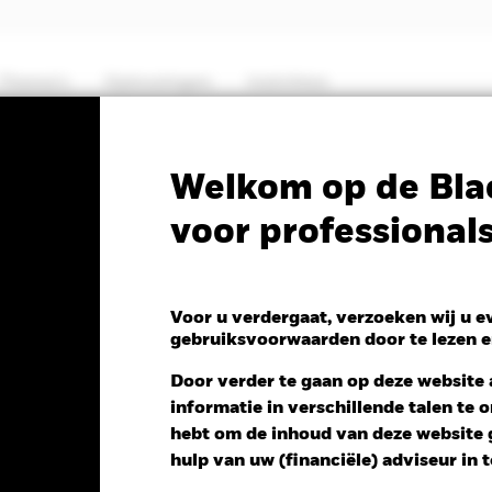
Thema's
Oplossingen
Inzichten
PRIIP KID
Factsheet
Prospectus
Welkom op de Bla
voor professional
antage Global Corporate
ed Fund
Voor u verdergaat, verzoeken wij u 
gebruiksvoorwaarden door te lezen e
Door verder te gaan op deze website a
informatie in verschillende talen te
ng NAV 1 dag per 05/aug/2026
Morningstar Rating
hebt om de inhoud van deze website g
D 0,12 (0,11%)
hulp van uw (financiële) adviseur in 