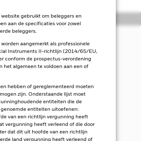
e website gebruikt om beleggers en
osities
Documenten
oen aan de specificaties voor zowel
eerde beleggers.
 worden aangemerkt als professionele
komsten uit de activa van het Fonds
al Instruments II-richtlijn (2014/65/EU,
eggingskwaliteit (d.w.z. voldoen aan
ger conform de prospectus-verordening
 en instrumenten gerelateerd aan
 het algemeen te voldoen aan een of
de koersen zijn gebaseerd op een of
 genereren (d.w.z. waarbij het
eten hebben of gereglementeerd moeten
e mogen zijn. Onderstaande lijst moet
R-effecten uitgegeven door
ergunninghoudende entiteiten die de
it of onder beleggingskwaliteit,
 genoemde entiteiten uitoefenen:
rte looptijden), deposito's en cash.
fde van een richtlijn vergunning heeft
rder (BB) gebruikmaken van een
at vergunning heeft verleend of die door
open op een sterke koersdaling, tot een
r dat dit uit hoofde van een richtlijn
derde land vergunning heeft verleend of