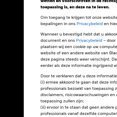
wetten en voorschriften in de recht
toepassing is, en deze na te leven.
Om toegang te krijgen tot onze websit
bepalingen in ons
Privacybeleid
en hie
Wanneer u bevestigd hebt dat u akkoord
document en ons
Privacybeleid
– door
plaatsen wij een cookie op uw compute
Performance
website of een andere website van Bl
deze pagina steeds weer verschijnt. De
eerder als deze informatie ingrijpend wi
Door te verklaren dat u deze informatie
endement
(i) ermee akkoord te gaan dat deze info
professionals bezoekt van toepassing zal
Kalenderjaar
Op jaarbasis
Cumulatief
12 maa
disclaimers, risicowaarschuwingen en
ge: 2020-06-30 00:00:00 to 2026-06-30 00:00:00.
toepassing zullen zijn;
: -20 to 10.
ze grafiek toont de prestatie van het product als het procentuele v
(ii) ervoor in te staan dat geen andere
gelopen 5 jaar vergeleken met de benchmark. Het kan u helpen o
professionals vanaf dezelfde computer
rleden werd beheerd en het met de benchmark te vergelijken.