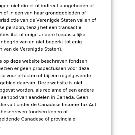
2021
2022
2023
2024
2025
ogen niet direct of indirect aangeboden of
n of in een van haar grondgebieden of
-1,4
-14,2
9,2
3,6
6,8
risdictie van de Verenigde Staten vallen of
 persoon, tenzij het een transactie
rities Act of enige andere toepasselijke
-0,8
-14,1
9,1
3,7
7,1
nbegrip van en niet beperkt tot enig
p-/uitstapvergoedingen worden niet in
en van de Verenigde Staten).
n de op deze website beschreven fondsen
n.
In het verleden behaalde resultaten
ngezien er geen prospectussen voor deze
ten kunnen zich in de toekomst heel
ie voor effecten of bij een regelgevende
 in het verleden werd beheerd
 gebied daarvan. Deze website is niet
arde (NIW), waarbij de bruto-inkomsten,
pgevat worden, als reclame of een andere
ging kan stijgen of dalen als gevolg
e valuta dan die gebruikt in de
r aanbod van aandelen in Canada. Geen
die valt onder de Canadese Income Tax Act
e beschreven fondsen kopen of
e geldende Canadese of provinciale
.