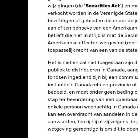
2016
2017
2018
2019
2020
wijzigingen (de "
Securities Act
") en m
verkocht worden in de Verenigde State
otaalrendement (%)
USD
bezittingen of gebieden die onder de ju
aan of ten behoeve van een Amerikaanse
ergelijkende
betreft die niet in strijd is met de Secu
enchmark 1 (%) USD
Amerikaanse effecten wetgeving (met i
t rendement is weergegeven na aftrek van de lopende kosten. Insta
toepasselijk recht van een van de stat
nmerking genomen bij de berekening.
Het is niet en zal niet toegestaan zij
 getoonde cijfers hebben betrekking op de prestaties in het verlede
publiek te distribueren in Canada, aa
rmen geen betrouwbare indicator voor toekomstige resultaten. Mark
fondsen ingediend zijn bij een commiss
ders ontwikkelen. Het kan u helpen om te beoordelen hoe het fonds
instantie in Canada of een provincie of
 prestaties worden weergegeven op basis van de netto-inventariswa
bedoeld, en moet onder geen beding o
dien van toepassing, worden herbelegd. Het rendement van uw beleg
n valutaschommelingen als uw belegging wordt gedaan in een ander
stap ter bevordering van een openbaa
rekening van de prestaties in het verleden. Bron: Blackrock
enkele persoon woonachtig in Canada 
kan een overdracht van aandelen in d
aanvaarden, tenzij hij of zij volgens d
wetgeving gerechtigd is om dit te doen
Belangrijkste Risico's