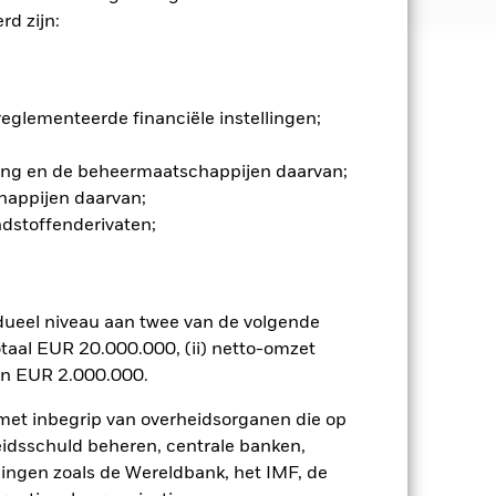
d zijn:
 en stijgen, en zijn niet
glementeerde financiële instellingen;
de markten. Tot de overige
gging en de beheermaatschappijen daarvan;
transfer van activa, en de
nder gevoelig zijn voor
happijen daarvan;
en verliezen stijgen, wat leidt tot
ndstoffenderivaten;
 een uitvoerige of complexe manier
zighouden met bepaalde activiteiten
ging in het Fonds een persoonlijke
n negatief effect hebben op de
dueel niveau aan twee van de volgende
. Aan dit Fonds en zijn beheerder,
taal EUR 20.000.000, (ii) netto-omzet
oezicht van de Central Bank of
e, kredietrisico's en/of de
en EUR 2.000.000.
fecten. Vastrentende effecten van
de effecten met een hogere rating.
 met inbegrip van overheidsorganen die op
eidsschuld beheren, centrale banken,
n. Het gebruik van derivaten voor
llingen zoals de Wereldbank, het IMF, de
lenklassen in het fonds betekenen.