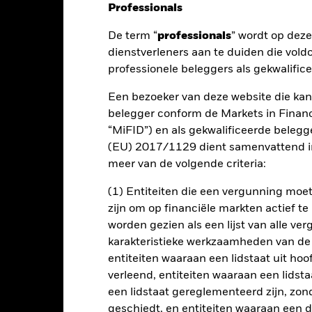
Professionals
De term “
professionals
” wordt op dez
nt
Kerngegevens
Managers
P
dienstverleners aan te duiden die vold
professionele beleggers als gekwalific
Een bezoeker van deze website die kan
dement op uw belegging door een combinatie van kapitaalgroei en in
belegger conform de Markets in Financi
 beleggen in vastrentende ('VR'-) effecten (zoals obligaties) van bel
“MiFID”) en als gekwalificeerde beleg
gheid) uitgegeven door bedrijfsemittenten in ontwikkelde markten
(EU) 2017/1129 dient samenvattend in
leide financiële instrumenten ('FDI's') (d.w.z. beleggingen waarvan 
meer van de volgende criteria:
eggingsdoeleinden die een wisselende mate van markthefboomwerking
 die hoger ligt dan de waarde van zijn activa).
(1) Entiteiten die een vergunning mo
zijn om op financiële markten actief t
va beleggen in opkomende markten. Het Fonds kan ook beleggen in V
worden gezien als een lijst van alle v
upranationale instellingen en/of VR-effecten van beleggingskwalite
karakteristieke werkzaamheden van de
ke VR-effecten, geldmarktinstrumenten (d.w.z. schuldeffecten met ko
entiteiten waaraan een lidstaat uit hoo
n de beleggingsdoelstelling van het Fonds, zal de Beleggingsbehee
verleend, entiteiten waaraan een lidsta
otstelling aan VR-effecten die worden geacht het grootste risico te l
een lidstaat gereglementeerd zijn, zonde
geschiedt, en entiteiten waaraan een 