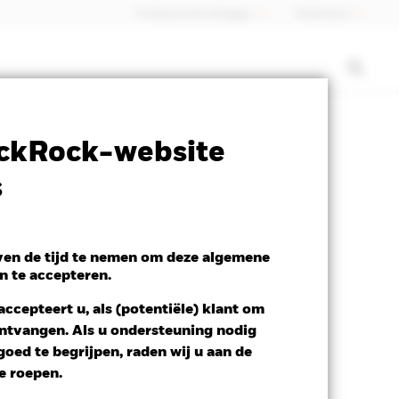
Professionele belegger
Nederland
SFDR Web Disclosure
Download
ckRock-website
s
even de tijd te nemen om deze algemene
n te accepteren.
ccepteert u, als (potentiële) klant om
 ontvangen. Als u ondersteuning nodig
oed te begrijpen, raden wij u aan de
te roepen.