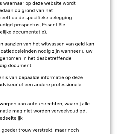
s waarnaar op deze website wordt
edaan op grond van het
eeft op de specifieke belegging
ienlijk invloed op de prestaties van
oudigd prospectus, Essentiële
rhogen.
Opkomende markten zijn
factoren behoren een groter
elijke documentatie).
 levering van effecten of betalingen aan
ie zich bezighouden met bepaalde
en aanzien van het witwassen van geld kan
leggingsuniversum een stuk kleiner
t Fonds in vergelijking met een fonds
icatiedoeleinden nodig zijn wanneer u uw
ssingen te nemen. Naarmate de
opgenomen in het desbetreffende
inder efficiënt worden of zelfs
eldig document.
ptreden als tegenpartij voor afgeleide
et Fonds aangehouden effect is mogelijk
nis van bepaalde informatie op deze
etekent dat er onvoldoende kopers of
 adviseur of een andere professionele
worpen aan auteursrechten, waarbij alle
matie mag niet worden verveelvoudigd,
deeltelijk.
e goeder trouw verstrekt, maar noch
31/jul/2020