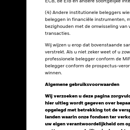
ECB, de EIB en andere soortgelijke inte
s waarborgt dat er geschikte procedures worden gebruikt om het be
a het uitklapvakje direct onder de naam van het fonds, kunt u een li
(4) Andere institutionele beleggers wier
met valutahedging worden aangegeven door het woord 'Hedged' in d
beleggen in financiële instrumenten, m
n alle aandelenklassen met valutahedging op aanvraag verkrijgbaar b
bezighouden met de omwisseling van v
transacties.
Wij wijzen u erop dat bovenstaande sam
verstrekt. Als u niet zeker weet of u z
PRIIP KID
Factsheet
Pros
orate Credit
professionele belegger conform de MiFI
Download
Risicometer
belegger conform de prospectus-verorde
winnen.
nt
Kerngegevens
Managers
P
Algemene gebruiksvoorwaarden
Wij verzoeken u deze pagina zorgvuld
hier uitleg wordt gegeven over bepa
opgelegd met betrekking tot de versp
landen waarin onze fondsen ter ver
uw eigen verantwoordelijkheid om op 