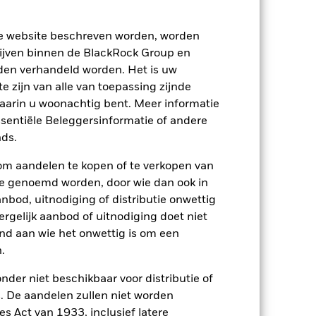
ze website beschreven worden, worden
ijven binnen de BlackRock Group en
den verhandeld worden. Het is uw
 zijn van alle van toepassing zijnde
waarin u woonachtig bent. Meer informatie
ssentiële Beleggersinformatie of andere
ds.
om aandelen te kopen of te verkopen van
te genoemd worden, door wie dan ook in
bod, uitnodiging of distributie onwettig
ergelijk aanbod of uitnodiging doet niet
nd aan wie het onwettig is om een
.
2022
2023
2024
2025
nder niet beschikbaar voor distributie of
enchmark 1 (%)
 De aandelen zullen niet worden
s Act van 1933, inclusief latere