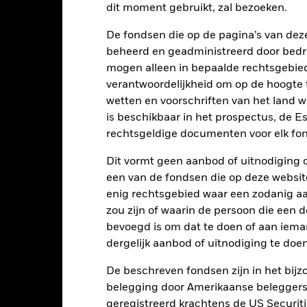
dit moment gebruikt, zal bezoeken.
art
15
r chart with 2 data series.
De fondsen die op de pagina’s van de
e chart has 1 X axis displaying categories.
beheerd en geadministreerd door bedr
e chart has 1 Y axis displaying Values. Range: -20 to 15.
10
mogen alleen in bepaalde rechtsgebie
verantwoordelijkheid om op de hoogte te
5
wetten en voorschriften van het land 
0
is beschikbaar in het prospectus, de E
alues
rechtsgeldige documenten voor elk fon
-5
Dit vormt geen aanbod of uitnodiging 
een van de fondsen die op deze websi
-10
enig rechtsgebied waar een zodanig aan
-15
zou zijn of waarin de persoon die een d
bevoegd is om dat te doen of aan iema
-20
dergelijk aanbod of uitnodiging te doen
2016
2017
2018
2019
2020
2021
De beschreven fondsen zijn in het bijzo
Totaalrendement (%)
Vergelijkende b
belegging door Amerikaanse beleggers.
d of interactive chart.
geregistreerd krachtens de US Securitie