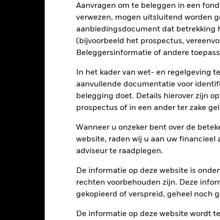
Aanvragen om te beleggen in een fond
verwezen, mogen uitsluitend worden g
aanbiedingsdocument dat betrekking h
rieven en/of in de wanbetalingsquote van emittenten hebben een aanz
(bijvoorbeeld het prospectus, vereenv
kelijke verlagingen van de kredietrating kunnen het risiconiveau ve
n politieke factoren dan ontwikkelde markten. Tot de overige risico
Beleggersinformatie of andere toepass
ggingen in of transfers van activa, de laattijdige of niet-uitgevoerde
 risico's.
Het Fonds streeft ernaar ondernemingen uit te sluiten d
In het kader van wet- en regelgeving t
g zijn met ESG-criteria. Na een ESG-screening kan het potentiële be
 een negatief effect hebben op de waarde van de beleggingen van he
aanvullende documentatie voor identif
nds maakt gebruik van kwantitatieve modellen om beleggingsbesli
belegging doet. Details hierover zijn 
dert, kan een kwantitatief model in bepaalde marktomstandigheden m
prospectus of in een ander ter zake g
tellingen die diensten leveren zoals de bewaring van activa, of die o
llen aan financieel verlies.
Kredietrisico: de emittent van een in h
Wanneer u onzeker bent over de beteke
n of kapitaal terug te betalen.
Liquiditeitsrisico: lagere liquiditeit b
stellen beleggingen gemakkelijk aan te kopen of te verkopen.
website, raden wij u aan uw financieel
adviseur te raadplegen.
De informatie op deze website is onder
Kerngegevens
rechten voorbehouden zijn. Deze infor
gekopieerd of verspreid, geheel noch ge
De informatie op deze website wordt t
USD 95.453.687
Introductiedatum