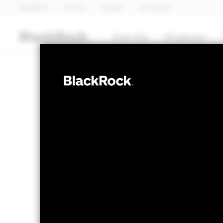
BlackRock
iShares
Aladdin
Ons bedrijf
Over Ons
Producten
OBLIGATIES
BlackRock Adv
Credit Screen
NAV per 05/aug/2026
Veranderi
USD 104,42
US
Variatie 52wk: 101,42 - 105,38