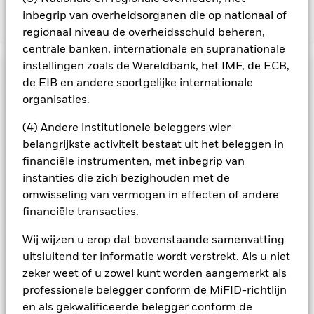
inbegrip van overheidsorganen die op nationaal of
Toon minder
regionaal niveau de overheidsschuld beheren,
centrale banken, internationale en supranationale
BlackRock Advantage World Equity Fund
instellingen zoals de Wereldbank, het IMF, de ECB,
Risicometer
de EIB en andere soortgelijke internationale
organisaties.
Performance
(4) Andere institutionele beleggers wier
Grafiek
belangrijkste activiteit bestaat uit het beleggen in
Kerngegevens
De waarde van aandelen en aandelengerelateerde effecten
financiële instrumenten, met inbegrip van
kan worden beïnvloed door dagelijkse schommelingen op de
aandelenmarkten. Tot de andere factoren die van invloed zijn,
instanties die zich bezighouden met de
Volledige grafiek bekijken
Portefeuille kenmerken
behoren politiek en economisch nieuws, bedrijfsresultaten en
Fondsomvang
USD 1.475.186.269
omwisseling van vermogen in effecten of andere
belangrijke gebeurtenissen in de bedrijven.
Het Fonds maakt
per 05/aug/2026
Rendement
gebruik van kwantitatieve modellen om
financiële transacties.
Ratings
beleggingsbeslissingen te nemen. Naarmate de
Aantal posities
303
Introductie fonds
04/jun/2018
marktdynamiek in de loop der tijd verandert, kan een
per 30/jun/2026
Wij wijzen u erop dat bovenstaande samenvatting
kwantitatief model in bepaalde marktomstandigheden
Posities
Basisvaluta
USD
Morningstar-rating
minder efficiënt worden of zelfs tekortkomingen vertonen.
uitsluitend ter informatie wordt verstrekt. Als u niet
Bèta 3 jr.
1,03
Tegenpartijrisico: De insolventie van instellingen die diensten
Beperkende benchmark 1
MSCI World Index (Net)
per 30/jun/2026
zeker weet of u zowel kunt worden aangemerkt als
Portefeuilleverdeling
leveren zoals de bewaring van activa, of die optreden als
per 30/jun/2026
Deze grafiek toont de prestatie van het product als het
tegenpartij voor afgeleide instrumenten, kunnen het Fonds
professionele belegger conform de MiFID-richtlijn
Aankoopkosten (maximaal)
0,00%
P/B-ratio
3,81
procentuele verlies of de winst per jaar over de afgelopen 7
blootstellen aan financieel verlies.
Totaal
en als gekwalificeerde belegger conform de
Noteringen en classificatie
per 30/jun/2026
jaar vergeleken met de benchmark. Het kan u helpen om te