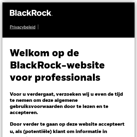
Privacybeleid
AANDELEN
BlackRock Advantage
Welkom op de
World Equity Fund
BlackRock-website
voor professionals
Voor u verdergaat, verzoeken wij u even de tijd
te nemen om deze algemene
gebruiksvoorwaarden door te lezen en te
NAV per 05/aug/2026
accepteren.
USD 282,11
Variatie 52wk: 213,82 - 282,11
Door verder te gaan op deze website accepteert
Verandering NAV 1 dag per 05/aug/2026
u, als (potentiële) klant om informatie in