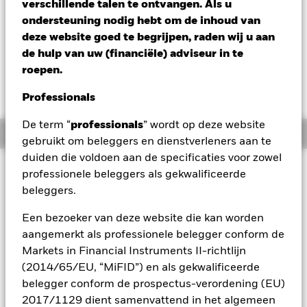
USD 1,97 (0,70%)
verschillende talen te ontvangen. Als u
ondersteuning nodig hebt om de inhoud van
Morningstar Rating
deze website goed te begrijpen, raden wij u aan
de hulp van uw (financiële) adviseur in te
roepen.
Professionals
De term “
professionals
” wordt op deze website
Overzicht
gebruikt om beleggers en dienstverleners aan te
duiden die voldoen aan de specificaties voor zowel
Beleggingsdoel
professionele beleggers als gekwalificeerde
Het Fonds streeft naar kapitaalgroei op lange termijn op uw
beleggers.
belegging. Het Fonds streeft naar een blootstelling van ten
minste 70% aan eigenvermogensinstrumenten (bijv.
Een bezoeker van deze website die kan worden
aandelen) van bedrijven die gevestigd of beursgenoteerd
aangemerkt als professionele belegger conform de
zijn of hun belangrijkste activiteiten uitoefenen in
Markets in Financial Instruments II-richtlijn
ontwikkelde landen wereldwijd. Dit wordt bereikt door te
(2014/65/EU, “MiFID”) en als gekwalificeerde
beleggen in eigenvermogensinstrumenten, andere
belegger conform de prospectus-verordening (EU)
aandelengerelateerde effecten en, indien passend geacht,
vastrentende effecten (zoals obligaties),
2017/1129 dient samenvattend in het algemeen