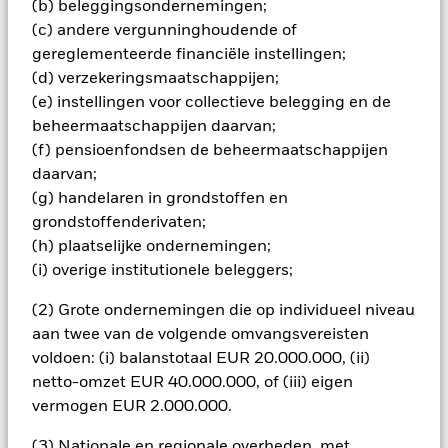
(b) beleggingsondernemingen;
(c) andere vergunninghoudende of
BELANGRIJKE GEGEVENS: Kapitaalrisico.
De waarde en
gereglementeerde financiële instellingen;
het rendement van beleggingen kunnen dalen en stijgen, en
zijn niet gegarandeerd. Beleggers verliezen mogelijk hun
(d) verzekeringsmaatschappijen;
oorspronkelijke inleg.
(e) instellingen voor collectieve belegging en de
beheermaatschappijen daarvan;
Alle aandelenklassen met valutahedging van dit fonds
gebruiken derivaten om valutarisico's af te dekken. Het
(f) pensioenfondsen de beheermaatschappijen
gebruik van derivaten voor een aandelenklasse kan een
daarvan;
potentieel besmettingsrisico (ook bekend als spill-over) voor
(g) handelaren in grondstoffen en
andere aandelenklassen in het fonds betekenen. De
grondstoffenderivaten;
beheermaatschappij van het fonds waarborgt dat er
(h) plaatselijke ondernemingen;
geschikte procedures worden gebruikt om het
(i) overige institutionele beleggers;
besmettingsrisico voor andere aandelenklassen te
minimaliseren. Via het uitklapvakje direct onder de naam van
(2) Grote ondernemingen die op individueel niveau
het fonds, kunt u een lijst van alle aandelenklassen in het
aan twee van de volgende omvangsvereisten
fonds bekijken – aandelenklassen met valutahedging worden
voldoen: (i) balanstotaal EUR 20.000.000, (ii)
aangegeven door het woord 'Hedged' in de naam van de
aandelenklasse. Daarnaast is een volledige lijst van alle
netto-omzet EUR 40.000.000, of (iii) eigen
aandelenklassen met valutahedging op aanvraag
vermogen EUR 2.000.000.
verkrijgbaar bij de beheermaatschappij van het fonds.
(3) Nationale en regionale overheden, met