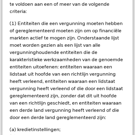
geldmarktinstrumenten (d.w.z. schuldeffecten met een korte
te voldoen aan een of meer van de volgende
looptijd), deposito's en cash. Wanneer de BB bepaalt of een
criteria:
belegging al dan niet geschikt is voor het Fonds, houdt hij
rekening met bepaalde kenmerken op het gebied van milieu,
(1) Entiteiten die een vergunning moeten hebben
maatschappij en governance (ESG) (hoewel ESG niet de
of gereglementeerd moeten zijn om op financiële
enige overweging is). De BB streeft ernaar directe
markten actief te mogen zijn. Onderstaande lijst
beleggingen te beperken en/of uit te sluiten in bedrijven die,
naar zijn mening, een bepaalde mate van blootstelling
moet worden gezien als een lijst van alle
hebben aan of verbonden zijn met bepaalde sectoren, zoals
vergunninghoudende entiteiten die de
samengevat in het Prospectus van het Fonds en in detail
karakteristieke werkzaamheden van de genoemde
uiteengezet op de productpagina van het Fonds op
entiteiten uitoefenen: entiteiten waaraan een
www.blackrock.com. De BB is ook voornemens bedrijven uit te
lidstaat uit hoofde van een richtlijn vergunning
sluiten die niet voldoen aan de beginselen van het Global
Compact van de VN (die betrekking hebben op
heeft verleend, entiteiten waaraan een lidstaat
mensenrechten, arbeidsnormen, het milieu en
vergunning heeft verleend of die door een lidstaat
corruptiebestrijding). Het Fonds kan indirect zijn
gereglementeerd zijn, zonder dat dit uit hoofde
blootgesteld (bv. via afgeleide financiële instrumenten
van een richtlijn geschiedt, en entiteiten waaraan
(FDI's) en andere fondsen) aan emittenten waarvan de
een derde land vergunning heeft verleend of die
blootstelling niet overeenstemt met de ESG-analyse van de
BB.
door een derde land gereglementeerd zijn:
(a) kredietinstellingen;