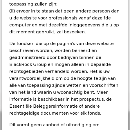
weerspiegelen. Gekwalificeerde beleggers met afzonderlijke
toepassing zullen zijn;
De prestaties worden weergegeven op basis van de netto-
rekeningen kunnen uitsluitingsscreenings laten instellen met
inventariswaarde (NIW), waarbij de bruto-inkomsten, indien
(ii) ervoor in te staan dat geen andere persoon dan
specifieke criteria die door de belegger worden bepaald. De
van toepassing, worden herbelegd. Het rendement van uw
definitie van de Baseline Screens en de invoering ervan in
u de website voor professionals vanaf dezelfde
belegging kan stijgen of dalen als gevolg van
duurzame gescreende fondsen wordt geregeld door de
computer en met dezelfde inloggegevens die u op
Sustainable Product Council (SPC). De huidige standaard ESG-
valutaschommelingen als uw belegging wordt gedaan in een
dit moment gebruikt, zal bezoeken.
gegevensleverancier voor deze Baseline Screens is MSCI, maar
andere valuta dan die gebruikt in de berekening van de
beleggingsteams kunnen ervoor kiezen om Sustainalytics of
prestaties in het verleden. Bron: Blackrock
De fondsen die op de pagina’s van deze website
andere aangepaste gegevensbronnen te gebruiken zoals vereist.
beschreven worden, worden beheerd en
Voor meer informatie over SFDR-gerelateerde
geadministreerd door bedrijven binnen de
fondsen/subfondsen raadpleegt u het (de) fonds-/
BlackRock Group en mogen alleen in bepaalde
subfondsspecifieke hoofdstuk(en) over beleggingsdoelstellingen
en -beleid en benchmarkinformatie in het prospectus dat
rechtsgebieden verhandeld worden. Het is uw
beschikbaar is op de website.
verantwoordelijkheid om op de hoogte te zijn van
alle van toepassing zijnde wetten en voorschriften
van het land waarin u woonachtig bent. Meer
Important Information
informatie is beschikbaar in het prospectus, de
Essentiële Beleggersinformatie of andere
rechtsgeldige documenten voor elk fonds.
Voor fondsen met een beleggingsdoelstelling waarin ESG-criteria
Dit document is uitsluitend bestemd voor professionele,
zijn opgenomen, kunnen er bedrijfsgebeurtenissen of andere
Dit vormt geen aanbod of uitnodiging om
gekwalificeerde cliënten en beleggers.
situaties zijn waardoor het fonds of de index passief effecten