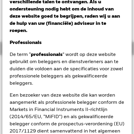
verschillende talen te ontvangen. Als u
USD 165,12
ondersteuning nodig hebt om de inhoud van
Variatie 52wk: 142,34 - 165,12
deze website goed te begrijpen, raden wij u aan
Verandering NAV 1 dag per 06/aug/2026
Morningstar Rating
de hulp van uw (financiële) adviseur in te
USD 0,09 (0,05%)
roepen.
Professionals
Overzicht
De term “
professionals
” wordt op deze website
gebruikt om beleggers en dienstverleners aan te
Beleggingsdoel
duiden die voldoen aan de specificaties voor zowel
Het Fonds streeft ernaar een positief absoluut rendement te
professionele beleggers als gekwalificeerde
behalen via een combinatie van kapitaalgroei en
beleggers.
opbrengsten, onafhankelijk van de marktomstandigheden.
Het Fonds streeft ernaar om ten minste voor 70% te zijn
Een bezoeker van deze website die kan worden
blootgesteld aan aandelen van bedrijven die zijn gevestigd
aangemerkt als professionele belegger conform de
of beursgenoteerd zijn in de Verenigde Staten, Canada en
Latijns-Amerika. Dit wordt bereikt door ten minste 70% van
Markets in Financial Instruments II-richtlijn
de activa te beleggen in aandelen, andere
(2014/65/EU, “MiFID”) en als gekwalificeerde
aandelengerelateerde effecten en, indien passend geacht,
belegger conform de prospectus-verordening (EU)
vastrentende effecten (zoals obligaties),
2017/1129 dient samenvattend in het algemeen
geldmarktinstrumenten, deposito’s en cash. De