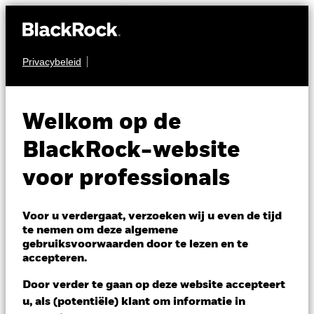
Privacybeleid
AANDELEN
BSF BlackRock
Welkom op de
Systematic US Equity
BlackRock-website
Absolute Return
voor professionals
Fund
Voor u verdergaat, verzoeken wij u even de tijd
te nemen om deze algemene
gebruiksvoorwaarden door te lezen en te
accepteren.
Door verder te gaan op deze website accepteert
u, als (potentiële) klant om informatie in
NAV per 06/aug/2026