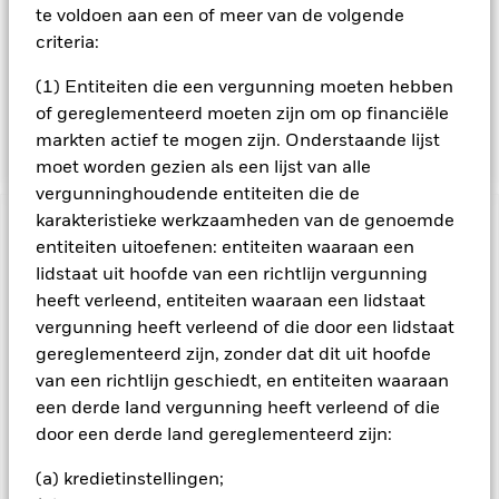
te voldoen aan een of meer van de volgende
aandelengerelateerde effecten omvatten afgeleide
financiële instrumenten. Op elk gewenst moment kan een
criteria:
aanzienlijk deel of zelfs het geheel van het fondsvermogen
worden aangehouden als cash, om de door het gebruik van
(1) Entiteiten die een vergunning moeten hebben
derivaten veroorzaakte blootstelling af te dekken, of om bij te
of gereglementeerd moeten zijn om op financiële
dragen aan het behalen van de beleggingsdoelstelling.
markten actief te mogen zijn. Onderstaande lijst
moet worden gezien als een lijst van alle
vergunninghoudende entiteiten die de
karakteristieke werkzaamheden van de genoemde
BELANGRIJKE GEGEVENS: Kapitaalrisico.
De waarde en
entiteiten uitoefenen: entiteiten waaraan een
het rendement van beleggingen kunnen dalen en stijgen, en
lidstaat uit hoofde van een richtlijn vergunning
zijn niet gegarandeerd. Beleggers verliezen mogelijk hun
heeft verleend, entiteiten waaraan een lidstaat
oorspronkelijke inleg.
vergunning heeft verleend of die door een lidstaat
Alle aandelenklassen met valutahedging van dit fonds
gereglementeerd zijn, zonder dat dit uit hoofde
gebruiken derivaten om valutarisico's af te dekken. Het
van een richtlijn geschiedt, en entiteiten waaraan
gebruik van derivaten voor een aandelenklasse kan een
een derde land vergunning heeft verleend of die
potentieel besmettingsrisico (ook bekend als spill-over) voor
andere aandelenklassen in het fonds betekenen. De
door een derde land gereglementeerd zijn:
beheermaatschappij van het fonds waarborgt dat er
geschikte procedures worden gebruikt om het
(a) kredietinstellingen;