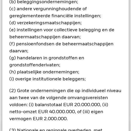
besmettingsrisico voor andere aandelenklassen te
(b) beleggingsondernemingen;
minimaliseren. Via het uitklapvakje direct onder de naam van
(c) andere vergunninghoudende of
het fonds, kunt u een lijst van alle aandelenklassen in het
gereglementeerde financiële instellingen;
fonds bekijken – aandelenklassen met valutahedging worden
(d) verzekeringsmaatschappijen;
aangegeven door het woord 'Hedged' in de naam van de
(e) instellingen voor collectieve belegging en de
aandelenklasse. Daarnaast is een volledige lijst van alle
beheermaatschappijen daarvan;
aandelenklassen met valutahedging op aanvraag
verkrijgbaar bij de beheermaatschappij van het fonds.
(f) pensioenfondsen de beheermaatschappijen
daarvan;
In de mate waarin het Fonds effecten uitleent om zijn kosten
(g) handelaren in grondstoffen en
te reduceren, ontvangt het Fonds 62,5% van de hiermee
grondstoffenderivaten;
verbonden inkomsten en komen de resterende 37,5% ten
goede aan BlackRock als effectenuitleenagent. Aangezien de
(h) plaatselijke ondernemingen;
verdeling van opbrengsten uit effectenleningen de
(i) overige institutionele beleggers;
exploitatiekosten van het Fonds niet verhoogt, is deze niet in
de lopende kosten opgenomen.
(2) Grote ondernemingen die op individueel niveau
aan twee van de volgende omvangsvereisten
voldoen: (i) balanstotaal EUR 20.000.000, (ii)
Toon minder
netto-omzet EUR 40.000.000, of (iii) eigen
BSF BlackRock Systematic US Equity Absolute
vermogen EUR 2.000.000.
Return Fund
Risicometer
(3) Nationale en regionale overheden, met