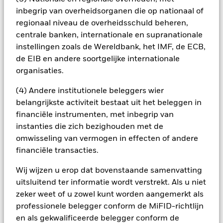
potentieel besmettingsrisico (ook bekend als spill-over) voor
inbegrip van overheidsorganen die op nationaal of
andere aandelenklassen in het fonds betekenen. De
regionaal niveau de overheidsschuld beheren,
beheermaatschappij van het fonds waarborgt dat er
centrale banken, internationale en supranationale
geschikte procedures worden gebruikt om het
instellingen zoals de Wereldbank, het IMF, de ECB,
besmettingsrisico voor andere aandelenklassen te
de EIB en andere soortgelijke internationale
minimaliseren. Via het uitklapvakje direct onder de naam van
organisaties.
het fonds, kunt u een lijst van alle aandelenklassen in het
fonds bekijken – aandelenklassen met valutahedging worden
(4) Andere institutionele beleggers wier
aangegeven door het woord 'Hedged' in de naam van de
belangrijkste activiteit bestaat uit het beleggen in
aandelenklasse. Daarnaast is een volledige lijst van alle
aandelenklassen met valutahedging op aanvraag
financiële instrumenten, met inbegrip van
verkrijgbaar bij de beheermaatschappij van het fonds.
instanties die zich bezighouden met de
omwisseling van vermogen in effecten of andere
In de mate waarin het Fonds effecten uitleent om zijn kosten
te reduceren, ontvangt het Fonds 62,5% van de hiermee
financiële transacties.
verbonden inkomsten en komen de resterende 37,5% ten
Wij wijzen u erop dat bovenstaande samenvatting
goede aan BlackRock als effectenuitleenagent. Aangezien de
verdeling van opbrengsten uit effectenleningen de
uitsluitend ter informatie wordt verstrekt. Als u niet
exploitatiekosten van het Fonds niet verhoogt, is deze niet in
zeker weet of u zowel kunt worden aangemerkt als
de lopende kosten opgenomen.
professionele belegger conform de MiFID-richtlijn
en als gekwalificeerde belegger conform de