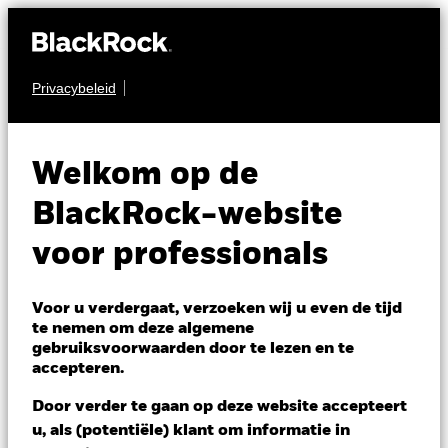
Privacybeleid
OBLIGATIES
BGF Global Corporate
Welkom op de
Bond Fund
BlackRock-website
voor professionals
Voor u verdergaat, verzoeken wij u even de tijd
te nemen om deze algemene
gebruiksvoorwaarden door te lezen en te
NAV per 07/aug/2026
accepteren.
SEK 101,46
Variatie 52wk: 100,81 - 103,96
Door verder te gaan op deze website accepteert
Verandering NAV 1 dag per 07/aug/2026
u, als (potentiële) klant om informatie in