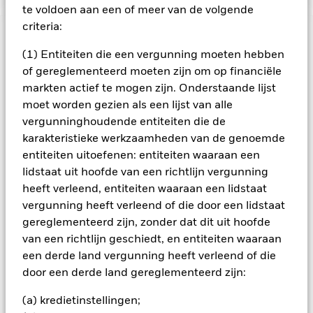
te voldoen aan een of meer van de volgende
criteria:
BELANGRIJKE GEGEVENS: Kapitaalrisico.
De waarde en
(1) Entiteiten die een vergunning moeten hebben
het rendement van beleggingen kunnen dalen en stijgen, en
zijn niet gegarandeerd. Beleggers verliezen mogelijk hun
of gereglementeerd moeten zijn om op financiële
oorspronkelijke inleg.
markten actief te mogen zijn. Onderstaande lijst
moet worden gezien als een lijst van alle
Het fonds belegt voor een groot deel in effecten die
genoteerd zijn in een vreemde valuta; schommelingen van de
vergunninghoudende entiteiten die de
betreffende valutakoersen zullen invloed hebben op de
karakteristieke werkzaamheden van de genoemde
waarde van de belegging. Het fonds belegt in vastrentende
entiteiten uitoefenen: entiteiten waaraan een
waarden uitgegeven door ondernemingen waarbij vergeleken
lidstaat uit hoofde van een richtlijn vergunning
met obligaties uitgegeven of gegarandeerd door overheden
heeft verleend, entiteiten waaraan een lidstaat
een groter risico bestaat tot niet-nakoming door de
onderneming van terugbetaling van het kapitaal verstrekt
vergunning heeft verleend of die door een lidstaat
aan de onderneming en de opeisbare rentebetalingen. Het
gereglementeerd zijn, zonder dat dit uit hoofde
fonds belegt in vastrentende waarden zoals ondernemings-
van een richtlijn geschiedt, en entiteiten waaraan
of staatobligaties die een vaste of variabele rente (ook wel
een derde land vergunning heeft verleend of die
'coupon' genaamd) uitkeren en vergelijkbaar functioneren als
door een derde land gereglementeerd zijn:
een lening. Daarom staan deze effecten blootgesteld aan
veranderingen in de rentevoet wat de waarde van de
(a) kredietinstellingen;
gehouden effecten beïnvloedt. De fondsen kunnen beleggen