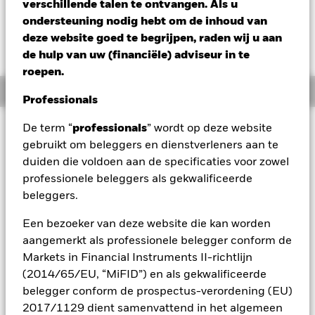
SEK 0,04 (0,04%)
verschillende talen te ontvangen. Als u
ondersteuning nodig hebt om de inhoud van
deze website goed te begrijpen, raden wij u aan
de hulp van uw (financiële) adviseur in te
roepen.
Overzicht
Professionals
Beleggingsdoel
De term “
professionals
” wordt op deze website
gebruikt om beleggers en dienstverleners aan te
Het Fonds streeft naar een maximaal rendement op uw
duiden die voldoen aan de specificaties voor zowel
belegging via een combinatie van kapitaalgroei en
opbrengsten uit de activa van het Fonds. Het Fonds belegt
professionele beleggers als gekwalificeerde
ten minste 70% van zijn totale vermogen wereldwijd in
beleggers.
vastrentende waarden. Hiertoe behoren obligaties en
geldmarktinstrumenten. Ten minste 70% van de totale activa
Een bezoeker van deze website die kan worden
van het Fonds moeten zijn uitgegeven door bedrijven en van
aangemerkt als professionele belegger conform de
investment grade zijn ten tijde van de aankoop. Het Fonds
Markets in Financial Instruments II-richtlijn
kan in het kader van zijn beleggingsstrategie gebruik maken
(2014/65/EU, “MiFID”) en als gekwalificeerde
van derivaten. Hierdoor kan het algemene risicoprofiel van
het Fonds toenemen.
belegger conform de prospectus-verordening (EU)
2017/1129 dient samenvattend in het algemeen