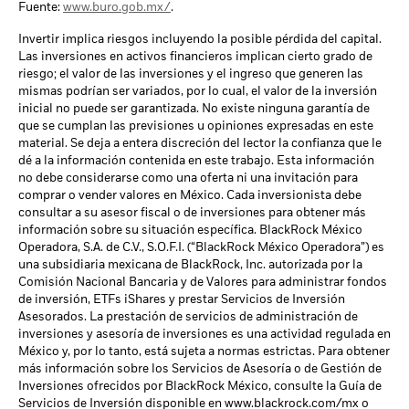
Fuente:
www.buro.gob.mx/
.
Invertir implica riesgos incluyendo la posible pérdida del capital.
Las inversiones en activos financieros implican cierto grado de
riesgo; el valor de las inversiones y el ingreso que generen las
mismas podrían ser variados, por lo cual, el valor de la inversión
inicial no puede ser garantizada. No existe ninguna garantía de
que se cumplan las previsiones u opiniones expresadas en este
material. Se deja a entera discreción del lector la confianza que le
dé a la información contenida en este trabajo. Esta información
no debe considerarse como una oferta ni una invitación para
comprar o vender valores en México. Cada inversionista debe
consultar a su asesor fiscal o de inversiones para obtener más
información sobre su situación específica. BlackRock México
Operadora, S.A. de C.V., S.O.F.I. (“BlackRock México Operadora”) es
una subsidiaria mexicana de BlackRock, Inc. autorizada por la
Comisión Nacional Bancaria y de Valores para administrar fondos
de inversión, ETFs iShares y prestar Servicios de Inversión
Asesorados. La prestación de servicios de administración de
inversiones y asesoría de inversiones es una actividad regulada en
México y, por lo tanto, está sujeta a normas estrictas. Para obtener
más información sobre los Servicios de Asesoría o de Gestión de
Inversiones ofrecidos por BlackRock México, consulte la Guía de
Servicios de Inversión disponible en www.blackrock.com/mx o