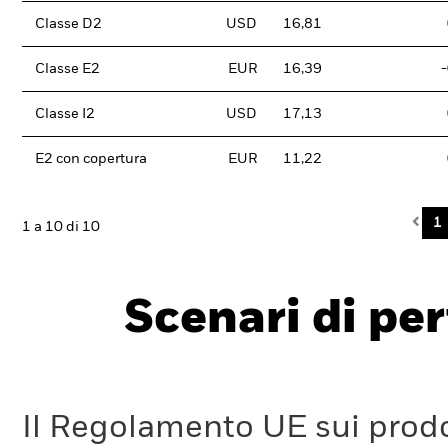
Classe D2
USD
16,81
Classe E2
EUR
16,39
Classe I2
USD
17,13
E2 con copertura
EUR
11,22
Pre
1
1 a 10 di 10
Scenari di pe
Il Regolamento UE sui prodot