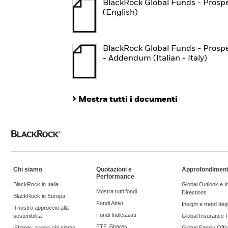
BlackRock Global Funds - Prosp
(English)
BlackRock Global Funds - Prosp
- Addendum (Italian - Italy)
Mostra tutti i documenti
Chi siamo
Quotazioni e
Approfondiment
Performance
BlackRock in Italia
Global Outlook e 
Mostra tutti fondi
Directions
BlackRock in Europa
Fondi Attivi
Insight e trend degli
Il nostro approccio alla
Fondi Indicizzati
sostenibilità
Global Insurance 
ETF iShares
iShares: scopri chi siamo
Global Family Offi