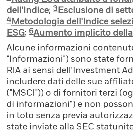
3
dell'Indice
;
Esclusione di setto
4
Metodologia dell'Indice selez
6
ESG
;
Aumento implicito dell
Alcune informazioni contenut
"Informazioni") sono state fo
RIA ai sensi dell'Investment A
includere dati delle sue affiliat
("MSCI")) o di fornitori terzi 
di informazioni") e non possono
in toto senza previa autorizza
state inviate alla SEC statunite