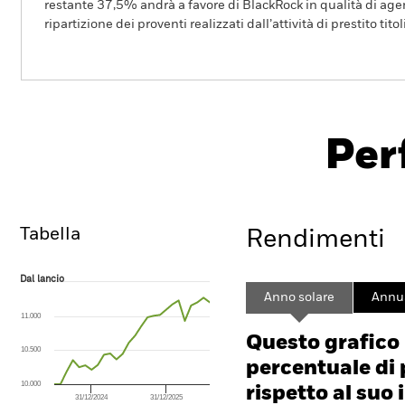
restante 37,5% andrà a favore di BlackRock in qualità di agent
ripartizione dei proventi realizzati dall’attività di prestito tito
BGF Emerging Markets Corporate Bond F
Per
Overview
Rendimento
Sc
Tabella
Rendimenti
Dal lancio
Dal lancio
Line chart with 26 data points.
Anno solare
Annua
The chart has 1 X axis displaying Time. Range: 2024-06-30 00:00:00 to
11.000
The chart has 1 Y axis displaying values. Range: 0 to 15.
Questo grafico
10.500
percentuale di 
10.000
rispetto al suo 
31/12/2024
31/12/2025