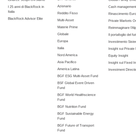
Azionario
I 25 anni di BlackRock in
Cash managemen
Italia
Reddito Fisso
Rinascimento Eur
BlackRock Advisor Elite
Multi-Asset
Private Markets O
Materie Prime
Reimmaginare l'Al
Globale
Il portafoglio del fu
Europa
Investimento Siste
Italia
Insight sui Private
Nord America
Equity Insight
Asia Pacifico
Insight sul Fixed 
America Latina
Investment Directi
BGF ESG Multi-Asset Fund
BSF Global Event Driven
Fund
BGF World Healthscience
Fund
BGF Nutrition Fund
BGF Sustainable Energy
Fund
BGF Future of Transport
Fund