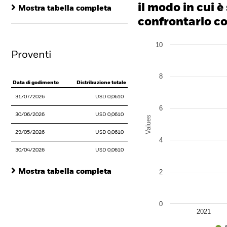
End of interactive chart.
il modo in cui è
Mostra tabella completa
confrontarlo con
Chart
10
Bar chart with 2 data series
Proventi
The chart has 1 X axis disp
The chart has 1 Y axis disp
8
Data di godimento
Distribuzione totale
31/07/2026
USD 0,0610
6
30/06/2026
USD 0,0610
Values
29/05/2026
USD 0,0610
4
30/04/2026
USD 0,0610
Mostra tabella completa
2
0
2021