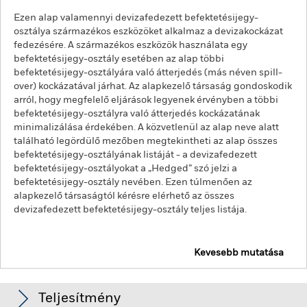
Ezen alap valamennyi devizafedezett befektetésijegy-
osztálya származékos eszközöket alkalmaz a devizakockázat
fedezésére. A származékos eszközök használata egy
befektetésijegy-osztály esetében az alap többi
befektetésijegy-osztályára való átterjedés (más néven spill-
over) kockázatával járhat. Az alapkezelő társaság gondoskodik
arról, hogy megfelelő eljárások legyenek érvényben a többi
befektetésijegy-osztályra való átterjedés kockázatának
minimalizálása érdekében. A közvetlenül az alap neve alatt
található legördülő mezőben megtekintheti az alap összes
befektetésijegy-osztályának listáját - a devizafedezett
befektetésijegy-osztályokat a „Hedged” szó jelzi a
befektetésijegy-osztály nevében. Ezen túlmenően az
alapkezelő társaságtól kérésre elérhető az összes
devizafedezett befektetésijegy-osztály teljes listája.
Kevesebb mutatása
iShares Core MSCI World UCITS ETF
Teljesítmény