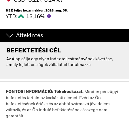
USD -0,21 (-0,14%)
NEÉ teljes hozam ekkor: 2026. aug. 06.
YTD:
13,16%
Áttekintés
BEFEKTETÉSI CÉL
Az Alap célja egy olyan index teljesítményének követése,
amely fejlett országok vállalatait tartalmazza.
FONTOS INFORMÁCIÓ: Tőkekockázat.
Minden pénzügyi
befektetés tartalmaz kockázati elemet. Ezért az Ön
befektetésének értéke és az abból származó jövedelem
változik, és az Ön induló befektetésének összege nem
garantált.