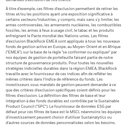
Rendement annuel moyen
demandes d'exclusion de nos clients.
Pointage de qualité ESG
6,88
BlackRock Funds I ICAV - Prospectus (English
MSCI (0-10)
investissement est effectué dans une devise autre que celle
- Austria^Belgium^Czech
Le scénario de tension montre ce que vous pourriez obtenir
À titre d'exemple, ces filtres d'exclusion permettent de retirer les
MSCI - Charbon thermique
0,00%
au 17/juil./2026
utilisée dans le calcul des performances passées. Source :
Republic^Denmark^Finland^France^Germany^Hun
titres et/ou les positions ayant une exposition significative à
dans des situations de marché extrêmes.
au 30/juin/2026
Republic^Spain^Sweden^Switzerland^United
Blackrock
Classification mondiale des
certains secteurs/industries, y compris, mais sans s'y limiter, les
Equity Global
BlackRock Funds I ICAV - Prospectus (French
Kingdom)
MSCI - Sables bitumineux
0,00%
fonds selon Lipper
armes controversées, les armements nucléaires, les combustibles
- France)
au 30/juin/2026
au 17/juil./2026
fossiles, les armes à feux à usage civil, le tabac et les produits
enfreignant le Pacte mondial des Nations unies. Les filtres
Moyenne pondérée de
49,61
d'exclusion BlackRock EMEA sont appliqués à tous les nouveaux
l'intensité carbone MSCI
fonds de gestion active en Europe, au Moyen-Orient et en Afrique
(tonnes de CO2e/M$ de
Voir tous les documents
("EMEA"), sur la base de la règle "se conformer ou expliquer" par
ventes)
Données sur la
99,74%
participation aux secteurs
nos équipes de gestion de portefeuille faisant partie de notre
au 17/juil./2026
d'activité
structure de gouvernance produits. Pour toutes les nouvelles
% des avoirs à l'égard
97,59
au 30/juin/2026
stratégies indicielles durables dans la région EMEA, BlackRock
desquels des données ESG
travaille avec le fournisseur de ces indices afin de refléter les
MSCI
Pourcentage des avoirs du
0,29%
mêmes critères dans l'indice de référence du fonds. Les
fonds à l'égard desquels
au 17/juil./2026
investisseurs sous mandats de gestion peuvent demander à ce
des données ne sont pas
que des critères d'exclusion spécifiques soient définis pour les
disponibles
Pointage de qualité ESG
42,58
MSCI - centile par rapport aux
filtres d'exclusion. La définition des filtres de base et leur
au 30/juin/2026
pairs
intégration à des fonds durables est contrôlée par le Sustainable
au 17/juil./2026
Product Council ("SPC"). Le fournisseur de données ESG par
L'exposition de BlackRock aux secteurs d'activité, telle qu'elle
défaut pour ces filtres de base est le MSCI, néanmoins les équipes
est indiquée ci-dessus, pour le charbon thermique et les
Fonds dans le groupe de
5 521
d'investissement peuvent choisir d'utiliser Sustainalytics ou
pairs
sables bitumineux, est calculée et déclarée pour les
d'autres sources de données personnalisées selon les besoins.
au 17/juil./2026
entreprises qui tirent plus de 5 % de leurs revenus du