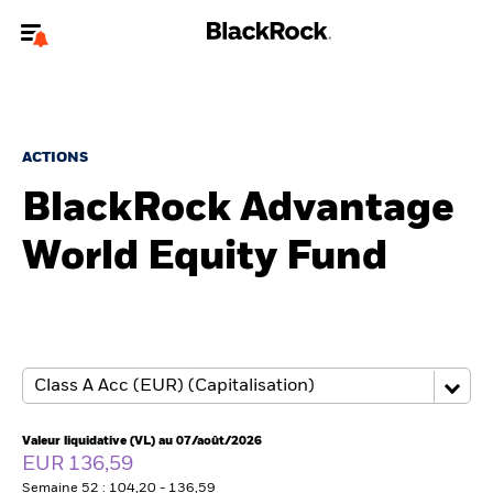
Bienvenue sur le site BlackRock pour les particuliers
Pour accéder directement à un autre site BlackRock, veuillez mettre à
jour
votre type d'utilisateur
.
ACTIONS
BlackRock Advantage
Nous connaître
World Equity Fund
Produits
Thèmes
Education
Particuliers
Valeur liquidative (VL) au 07/août/2026
EUR 136,59
Semaine 52 : 104,20 - 136,59