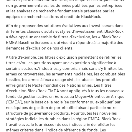
sources par la recherche sell-side, les rapports des organisations
BlackRock Funds I ICAV - Prospectus (English
MSCI - Armes à feu civiles
0,00%
non gouvernementales, les données publiées par les entreprises
- Austria^Belgium^Czech
au 30/juin/2026
Ce que vous pourriez obtenir après déducti
Rendement total (%)
et les analyses de recherche fondamentale préparées par les
Défavorable
Republic^Denmark^Finland^France^Germany^Hun
Indice de référence comparateur 1 (%)
Rendement annuel moyen
équipes de recherche actions et crédit de BlackRock.
MSCI - Tabac
0,00%
Republic^Spain^Sweden^Switzerland^United
BlackRock Funds I ICAV - Prospectus (French
End of interactive chart.
au 30/juin/2026
Kingdom)
Afin de proposer des solutions évolutives aux investisseurs dans
Ce que vous pourriez obtenir après déducti
- France)
Intermédiaire
Rendement annuel moyen
différentes classes d'actifs et styles d'investissement, BlackRock
MSCI - Contrevenants au
0,00%
2016
2017
2018
2019
2020
2021
a développé un ensemble de filtres d'exclusion, les « BlackRock
Pacte mondial des Nations
Unies
EMEA Baseline Screens », qui visent à répondre à la majorité des
Ce que vous pourriez obtenir après déducti
Favorable
Rendement
Rendement annuel moyen
au 30/juin/2026
demandes d'exclusion de nos clients.
Sustainability related disclosure - GCSESG-
total (%)
-1,
AGG (en)
Le scénario de tension montre ce que vous pourriez obtenir
À titre d'exemple, ces filtres d'exclusion permettent de retirer les
MSCI - Charbon thermique
0,00%
GBP
titres et/ou les positions ayant une exposition significative à
dans des situations de marché extrêmes.
au 30/juin/2026
Indice de
certains secteurs/industries, y compris, mais sans s'y limiter, les
Sustainability related disclosure - GCSESG-
MSCI - Sables bitumineux
0,00%
référence
armes controversées, les armements nucléaires, les combustibles
AGG (fr)
au 30/juin/2026
comparateur
-0,
fossiles, les armes à feux à usage civil, le tabac et les produits
1 (%) USD
enfreignant le Pacte mondial des Nations unies. Les filtres
d'exclusion BlackRock EMEA sont appliqués à tous les nouveaux
fonds de gestion active en Europe, au Moyen-Orient et en Afrique
Voir tous les documents
La performance indiquée est calculée après déduction des
("EMEA"), sur la base de la règle "se conformer ou expliquer" par
Données sur la
93,78%
participation aux secteurs
nos équipes de gestion de portefeuille faisant partie de notre
frais courants. Les frais d’entrée/de sortie ne sont pas inclus
d'activité
structure de gouvernance produits. Pour toutes les nouvelles
dans le calcul.
au 30/juin/2026
stratégies indicielles durables dans la région EMEA, BlackRock
Les chiffres indiqués se rapportent aux performances
travaille avec le fournisseur de ces indices afin de refléter les
Pourcentage des avoirs du
7,03%
mêmes critères dans l'indice de référence du fonds. Les
passées.
Les performances passées ne sont pas un indicateur