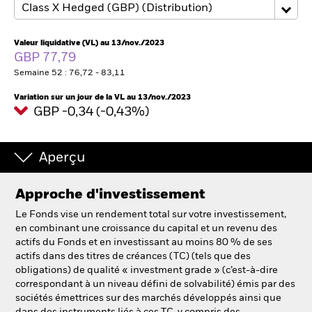
France
Change location
Valeur liquidative (VL) au 13/nov./2023
BlackRock
GBP 77,79
Semaine 52 : 76,72 - 83,11
iShares
Variation sur un jour de la VL au 13/nov./2023
GBP -0,34 (-0,43%)
Aladdin
Notre société
Aperçu
Approche d'investissement
Le Fonds vise un rendement total sur votre investissement,
en combinant une croissance du capital et un revenu des
actifs du Fonds et en investissant au moins 80 % de ses
actifs dans des titres de créances (TC) (tels que des
obligations) de qualité « investment grade » (c’est-à-dire
correspondant à un niveau défini de solvabilité) émis par des
sociétés émettrices sur des marchés développés ainsi que