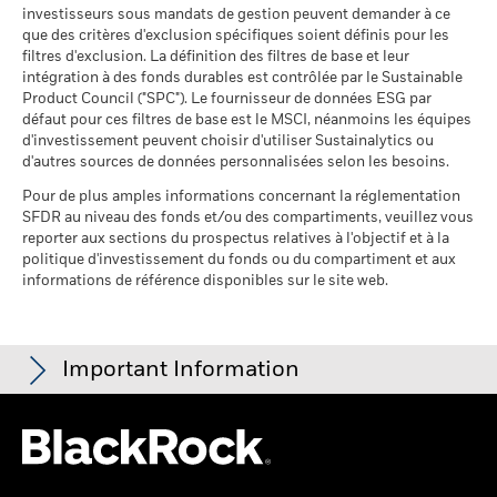
fonds à l'égard desquels
investisseurs sous mandats de gestion peuvent demander à ce
fiable des performances futures. Les marchés pourraient
des données ne sont pas
que des critères d'exclusion spécifiques soient définis pour les
disponibles
évoluer très différemment. Ceci peut vous aider à évaluer la
filtres d'exclusion. La définition des filtres de base et leur
au 30/juin/2026
façon dont le fonds a été géré dans le passé
intégration à des fonds durables est contrôlée par le Sustainable
La performance est indiquée sur la base de la Valeur nette
Product Council ("SPC"). Le fournisseur de données ESG par
L'exposition de BlackRock aux secteurs d'activité, telle qu'elle
d’inventaire (VNI), avec le revenu brut réinvesti le cas échéant.
défaut pour ces filtres de base est le MSCI, néanmoins les équipes
est indiquée ci-dessus, pour le charbon thermique et les
Le rendement de votre investissement peut augmenter ou
d'investissement peuvent choisir d'utiliser Sustainalytics ou
sables bitumineux, est calculée et déclarée pour les
diminuer en raison des fluctuations des devises si votre
d'autres sources de données personnalisées selon les besoins.
entreprises qui tirent plus de 5 % de leurs revenus du
investissement est effectué dans une devise autre que celle
charbon thermique ou des sables bitumineux, tel que défini
Pour de plus amples informations concernant la réglementation
utilisée dans le calcul des performances passées. Source :
par MSCI ESG Research. L’exposition aux entreprises qui
SFDR au niveau des fonds et/ou des compartiments, veuillez vous
Blackrock
génèrent des revenus à partir du charbon thermique ou des
reporter aux sections du prospectus relatives à l'objectif et à la
sables bitumineux (à un seuil de revenus de 0 %), telle que
politique d'investissement du fonds ou du compartiment et aux
informations de référence disponibles sur le site web.
définie par MSCI ESG Research, se répartit comme suit :
0,21% pour le charbon thermique et 0,09% pour les sables
bitumineux.
Les indicateurs de participation aux secteurs d'activité sont
Important Information
calculés par BlackRock à l’aide des données de MSCI ESG
Research qui fournit un profil de la participation de chaque
société aux différents secteurs d'activité. BlackRock s’appuie
Pour les fonds dont l'objectif de placement comprend des critères
sur ces données pour fournir une vue d’ensemble des avoirs,
ESG, certaines mesures commerciales ou autres situations
puis pour déterminer l'exposition du fonds, compte tenu de la
peuvent donner lieu à la détention passive, par le fonds ou l'indice,