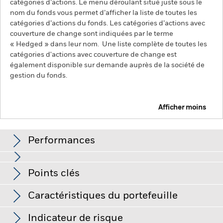
catégories d’actions. Le menu déroulant situé juste sous le
nom du fonds vous permet d’afficher la liste de toutes les
catégories d’actions du fonds. Les catégories d’actions avec
couverture de change sont indiquées par le terme
« Hedged » dans leur nom. Une liste complète de toutes les
catégories d'actions avec couverture de change est
également disponible sur demande auprès de la société de
gestion du fonds.
Afficher moins
BlackRock Advantage Global Corporate Credit
Screened Fund
Performances
Graphique
Points clés
Le risque de crédit, les variations de taux d'intérêt et/ou les
défauts de l'émetteur auront un impact significatif sur la
performance des titres de créance. Les baisses potentielles
Voir le graphique complet
Caractéristiques du portefeuille
ou effectives de la notation de crédit peuvent accroître le
Net Assets of Fund
USD 95 453 687
niveau de risque.
Les marchés émergents sont généralement
au 05/août/2026
plus sensibles aux conditions économiques et politiques que
Indicateur de risque