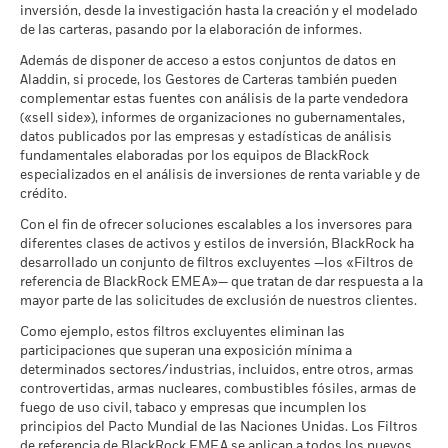
(English)
Escenarios
mantenido en el Fondo puede que desatienda sus
inversión, desde la investigación hasta la creación y el modelado
a 30 jun 2026
obligaciones de pago de importes debidos o de reembolso de
Frecuencia de negociación
Monetario diaria
Índice de
de las carteras, pasando por la elaboración de informes.
capital.
Riesgo de liquidez: Una menor liquidez significa que
No se garantiza una rentabilidad mínima. Pod
Mínimo
referencia de
MSCI - Armas Nucleares
0,00%
el número de compradores y vendedores es insuficiente para
SEDOL
BTCJ1Q0
Además de disponer de acceso a estos conjuntos de datos en
comparación 1
permitir que el Fondo venda o compre las inversiones con
a 30 jun 2026
Aladdin, si procede, los Gestores de Carteras también pueden
(%) USD
Ver todos los documentos
facilidad.
Lo que puede recibir una vez deducidos los 
Tensión
complementar estas fuentes con análisis de la parte vendedora
MSCI - Armas de Fuego de
0,00%
Rendimiento medio cada año
(«sell side»), informes de organizaciones no gubernamentales,
Uso Civil
La rentabilidad se indica tras deducir los gastos corrientes.
datos publicados por las empresas y estadísticas de análisis
a 30 jun 2026
Lo que puede recibir una vez deducidos los 
Las eventuales comisiones de entrada/salida quedan
Desfavorable
fundamentales elaboradas por los equipos de BlackRock
Rendimiento medio cada año
excluidas del cálculo.
MSCI - Tabaco
0,00%
especializados en el análisis de inversiones de renta variable y de
a 30 jun 2026
crédito.
Las cifras mostradas hacen referencia a rentabilidades
Lo que puede recibir una vez deducidos los 
Moderado
Rendimiento medio cada año
pasadas.
MSCI - Empresas que no
La rentabilidad pasada no es un indicador fiable de
0,00%
Con el fin de ofrecer soluciones escalables a los inversores para
cumplen lo establecido en el
la rentabilidad futura. Los mercados podrían evolucionar de
diferentes clases de activos y estilos de inversión, BlackRock ha
Pacto Mundial de las
Lo que puede recibir una vez deducidos los 
formas muy diferentes en el futuro. Puede ayudarle a evaluar
desarrollado un conjunto de filtros excluyentes —los «Filtros de
Favorable
Naciones Unidas
Rendimiento medio cada año
referencia de BlackRock EMEA»— que tratan de dar respuesta a la
cómo se ha gestionado el fondo en el pasado
a 30 jun 2026
mayor parte de las solicitudes de exclusión de nuestros clientes.
La rentabilidad se muestra tomando como base el Valor
El escenario de tensión muestra lo que usted podría recibir en
MSCI - Carbón Térmico
0,00%
Liquidativo (VL), con reinversión de los ingresos brutos
circunstancias extremas de los mercados.
Como ejemplo, estos filtros excluyentes eliminan las
a 30 jun 2026
cuando corresponda. La rentabilidad de su inversión puede
participaciones que superan una exposición mínima a
aumentar o disminuir como resultado de las fluctuaciones del
determinados sectores/industrias, incluidos, entre otros, armas
MSCI - Arenas Bituminosas
0,00%
valor de las divisas si su inversión se realiza en una divisa
controvertidas, armas nucleares, combustibles fósiles, armas de
a 30 jun 2026
fuego de uso civil, tabaco y empresas que incumplen los
distinta de la utilizada para el cálculo de la rentabilidad
principios del Pacto Mundial de las Naciones Unidas. Los Filtros
pasada. Fuente: Blackrock
de referencia de BlackRock EMEA se aplican a todos los nuevos