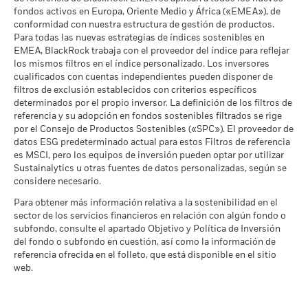
fondos activos en Europa, Oriente Medio y África («EMEA»), de
Cobertura de Implicación
61,68%
conformidad con nuestra estructura de gestión de productos.
Empresarial
Para todas las nuevas estrategias de índices sostenibles en
a 30 jun 2026
EMEA, BlackRock trabaja con el proveedor del índice para reflejar
Porcentaje del Fondo no
los mismos filtros en el índice personalizado. Los inversores
40,33%
cubierto
cualificados con cuentas independientes pueden disponer de
a 30 jun 2026
filtros de exclusión establecidos con criterios específicos
determinados por el propio inversor. La definición de los filtros de
referencia y su adopción en fondos sostenibles filtrados se rige
Las exposiciones a Implicación Empresarial de BlackRock
por el Consejo de Productos Sostenibles («SPC»). El proveedor de
indicadas anteriormente para Carbón Térmico y Arenas
datos ESG predeterminado actual para estos Filtros de referencia
Bituminosas se calculan y notifican para aquellas empresas
es MSCI, pero los equipos de inversión pueden optar por utilizar
en las que más de un 5 % de sus ingresos proceden de la
Sustainalytics u otras fuentes de datos personalizadas, según se
explotación de carbón térmico o arenas bituminosas de
considere necesario.
acuerdo con lo definido por MSCI ESG Research. Para la
exposición a empresas que generen cualquier ingreso de la
Para obtener más información relativa a la sostenibilidad en el
explotación de carbón térmico o arenas bituminosas (siendo
sector de los servicios financieros en relación con algún fondo o
en este caso el umbral de ingresos del 0 %), de acuerdo con lo
subfondo, consulte el apartado Objetivo y Política de Inversión
definido por MSCI ESG Research, los niveles son los
del fondo o subfondo en cuestión, así como la información de
siguientes: 0,02% para Carbón Térmico y 0,00% para Arenas
referencia ofrecida en el folleto, que está disponible en el sitio
Bituminosas.
web.
BlackRock calcula los parámetros de Implicación Empresarial
mediante el uso de los datos de MSCI ESG Research, que