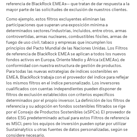
Naciones Unidas
distinta de la utilizada para el cálculo de la rentabilidad
Rendimiento medio cada año
Fondos de Lipper
referencia de BlackRock EMEA»— que tratan de dar respuesta a la
a 30 jun 2026
pasada. Fuente: Blackrock
a 17 jul 2026
mayor parte de las solicitudes de exclusión de nuestros clientes.
El escenario de tensión muestra lo que usted podría recibir en
MSCI - Carbón Térmico
0,00%
circunstancias extremas de los mercados.
Intensidad Media Ponderada
1.166,03
Como ejemplo, estos filtros excluyentes eliminan las
a 30 jun 2026
de Exposición al Carbono de
participaciones que superan una exposición mínima a
MSCI (toneladas de
determinados sectores/industrias, incluidos, entre otros, armas
MSCI - Arenas Bituminosas
0,00%
emisiones de CO2 / millón de
controvertidas, armas nucleares, combustibles fósiles, armas de
a 30 jun 2026
$ en ventas)
fuego de uso civil, tabaco y empresas que incumplen los
a 17 jul 2026
principios del Pacto Mundial de las Naciones Unidas. Los Filtros
Porcentaje de Cobertura ESG
100,00
de referencia de BlackRock EMEA se aplican a todos los nuevos
de MSCI
fondos activos en Europa, Oriente Medio y África («EMEA»), de
Cobertura de Implicación
99,87%
a 17 jul 2026
conformidad con nuestra estructura de gestión de productos.
Empresarial
Para todas las nuevas estrategias de índices sostenibles en
a 30 jun 2026
Puntuación de Calidad ESG
49,01
EMEA, BlackRock trabaja con el proveedor del índice para reflejar
de MSCI - Percentil entre
Porcentaje del Fondo no
los mismos filtros en el índice personalizado. Los inversores
0,13%
Empresas Similares
cubierto
cualificados con cuentas independientes pueden disponer de
a 17 jul 2026
a 30 jun 2026
filtros de exclusión establecidos con criterios específicos
Fondos en Grupo de
304
determinados por el propio inversor. La definición de los filtros de
Características Similares
referencia y su adopción en fondos sostenibles filtrados se rige
Las exposiciones a Implicación Empresarial de BlackRock
a 17 jul 2026
por el Consejo de Productos Sostenibles («SPC»). El proveedor de
indicadas anteriormente para Carbón Térmico y Arenas
datos ESG predeterminado actual para estos Filtros de referencia
Bituminosas se calculan y notifican para aquellas empresas
Porcentaje de Cobertura de la
97,87
es MSCI, pero los equipos de inversión pueden optar por utilizar
Media Ponderada de
en las que más de un 5 % de sus ingresos proceden de la
Intensidad de Carbono de
Sustainalytics u otras fuentes de datos personalizadas, según se
explotación de carbón térmico o arenas bituminosas de
MSCI
considere necesario.