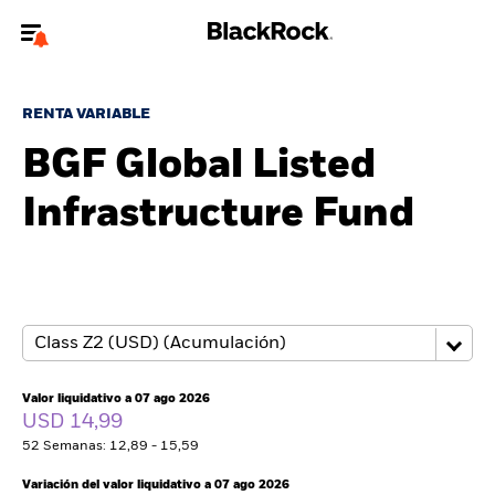
Bienvenido a la página web de BlackRock para inversores
particulares.
RENTA VARIABLE
¿No eres un inversor particular? Para acceder a contenido más
BGF Global Listed
relevante, por favor, actualiza
tu tipo de usuario.
Infrastructure Fund
Quiénes somos
Productos
Perspectivas
Educación
Valor liquidativo a 07 ago 2026
USD 14,99
52 Semanas: 12,89 - 15,59
Particulares
Variación del valor liquidativo a 07 ago 2026